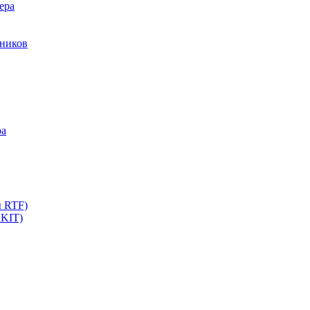
ера
мников
ра
ы RTF)
 KIT)