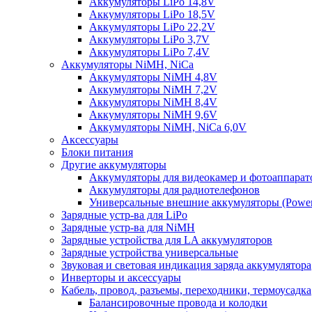
Аккумуляторы LiPo 14,8V
Аккумуляторы LiPo 18,5V
Аккумуляторы LiPo 22,2V
Аккумуляторы LiPo 3,7V
Аккумуляторы LiPo 7,4V
Аккумуляторы NiMH, NiCa
Аккумуляторы NiMH 4,8V
Аккумуляторы NiMH 7,2V
Аккумуляторы NiMH 8,4V
Аккумуляторы NiMH 9,6V
Аккумуляторы NiMH, NiCa 6,0V
Аксессуары
Блоки питания
Другие аккумуляторы
Аккумуляторы для видеокамер и фотоаппарат
Аккумуляторы для радиотелефонов
Универсальные внешние аккумуляторы (Power
Зарядные устр-ва для LiPo
Зарядные устр-ва для NiMH
Зарядные устройства для LA аккумуляторов
Зарядные устройства универсальные
Звуковая и световая индикация заряда аккумулятора
Инверторы и аксессуары
Кабель, провод, разъемы, переходники, термоусадка
Балансировочные провода и колодки