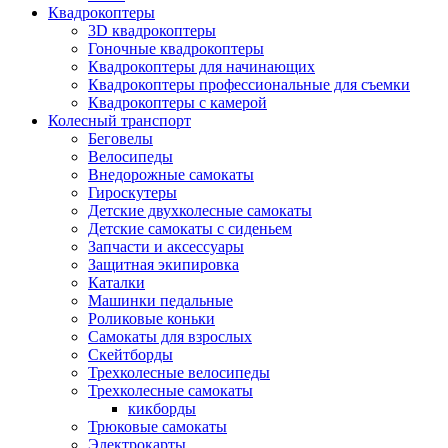
Квадрокоптеры
3D квадрокоптеры
Гоночные квадрокоптеры
Квадрокоптеры для начинающих
Квадрокоптеры профессиональные для съемки
Квадрокоптеры с камерой
Колесный транспорт
Беговелы
Велосипеды
Внедорожные самокаты
Гироскутеры
Детские двухколесные самокаты
Детские самокаты с сиденьем
Запчасти и аксессуары
Защитная экипировка
Каталки
Машинки педальные
Роликовые коньки
Самокаты для взрослых
Скейтборды
Трехколесные велосипеды
Трехколесные самокаты
кикборды
Трюковые самокаты
Электрокарты