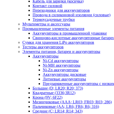
Кабель для зарядки (косичка)
Контакт силовой
Переходники для аккумуляторов
Провода в силиконовой изоляции (силовые)
Термоусадочные трубки
Мультиметры и аксессуары
Промышленные элементы питания
Аккумуляторы в промышленной упаковке
Свинцово-кислотные аккумуляторные батаре
Сумки для хранения LiPo аккумуляторов
Тестеры аккумуляторов
Элементы питания, батареи и аккумуляторы
Аккумуляторы
Ni-Cd аккумуляторы
Ni-MH аккумуляторы
Ni-Zn аккумуляторы
Аккумуляторы дисковые
Литиевые аккумуляторы
Предзаряженные аккумуляторы с низки
Большие (D; LR20; R20; 373)
Квадратные (3336;3R12)
Крона (9V; 6F22)
Мизинчиковые (AAA; LR03; FR03; R03; 286)
Пальчиковые (AA; LR6; FR6; R6; 316)
Средние (C; LR14; R14; 343)