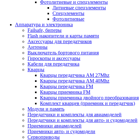
Фотолитиевые и спецэлементы
Литиевые спецэлементы
Спецэлементы
Фотолитиевые
Аппаратура и электроника
Failsafe, биперы
Flash накопители и карты памяти
Аксессуары для передатчиков
Антенны
Выключатель бортового питания
Гироскопы и аксессуары
Кабели для передатчика
Кварцы
Кварцы передатчика AM 27Mhz
Кварцы передатчика AM 40Mhz
Кварцы передатчика FM
Кварцы приемника FM
Кварцы приемника двойного преобразования
Комплект кварцев (приемник и передатчик)
Модули и память
Передатчики и комплекты для авиамоделей
Передатчики и комплекты для авто- и судомоделей
Приемники авиамоделей
Приемники авто- и судомодели
Сервоприводы