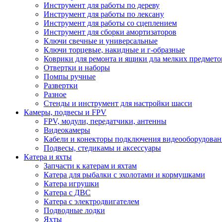
Инструмент для работы по дереву
Инструмент для работы по лексану
Инструмент для работы со сцеплением
Инструмент для сборки амортизаторов
Ключи свечные и универсальные
Ключи торцевые, накидные и г-образные
Коврики для ремонта и ящики дла мелких предмето
Отвертки и наборы
Помпы ручные
Развертки
Разное
Стенды и инструмент для настройки шасси
Камеры, подвесы и FPV
FPV, модули, передатчики, антенны
Видеокамеры
Кабели и конекторы подключения видеооборудован
Подвесы, стедикамы и аксессуары
Катера и яхты
Запчасти к катерам и яхтам
Катера для рыбалки с эхолотами и кормушками
Катера игрушки
Катера с ДВС
Катера с электродвигателем
Подводные лодки
Яхты