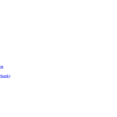
ов
bank)