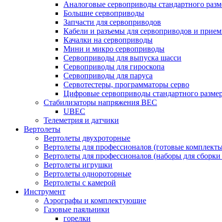
Аналоговые сервоприводы стандартного разм
Большие сервоприводы
Запчасти для сервоприводов
Кабели и разъемы для сервоприводов и прие
Качалки на сервоприводы
Мини и микро сервоприводы
Сервоприводы для выпуска шасси
Сервоприводы для гироскопа
Сервоприводы для паруса
Сервотестеры, программаторы серво
Цифровые сервоприводы стандартного разме
Стабилизаторы напряжения BEC
UBEC
Телеметрия и датчики
Вертолеты
Вертолеты двухроторные
Вертолеты для профессионалов (готовые комплект
Вертолеты для профессионалов (наборы для сборки
Вертолеты игрушки
Вертолеты однороторные
Вертолеты с камерой
Инструмент
Аэрографы и комплектующие
Газовые паяльники
горелки