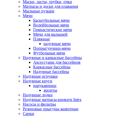
Маски, ласты, трубки, очки
Матрасы и доски для плавания
Мыльные пузыри
Мячи
Баскетбольные мячи
Волейбольные мячи
Гимнастические мячи
Мячи для малышей
Пляжные
надувные мячи
Попрыгунчики-мячи
Футбольные мячи
Надувные и каркасные бассейны
Аксессуары для бассейнов
Каркасные бассейны
Надувные бассейны
Надувные игрушки
Надувные круги
нарукавники
жилеты
Надувные лодки
Надувные матрасы-кровати Intex
Насосы и фильтры
Резиновые прыгуны животные
Санки