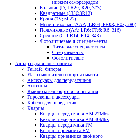
низким саморазрядом
Большие (D; LR20; R20; 373)
Квадратные (3336;3R12)
Крона (9V; 6F22)
Мизинчиковые (AAA; LR03; FR03; R03; 286)
Пальчиковые (AA; LR6; FR6; R6; 316)
Средние (C; LR14; R14; 343)
Фотолитиевые и спецэлементы
Литиевые спецэлементы
Спецэлементы
Фотолитиевые
Аппаратура и электроника
Failsafe, биперы
Flash накопители и карты памяти
Аксессуары для передатчиков
Антенны
Выключатель бортового питания
Гироскопы и аксессуары
Кабели для передатчика
Кварцы
Кварцы передатчика AM 27Mhz
Кварцы передатчика AM 40Mhz
Кварцы передатчика FM
Кварцы приемника FM
Кварцы приемника двойного