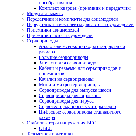
преобразования
Комплект кварцев (приемник и передатчик)
Модули и память
Передатчики и комплекты для авиамоделей
Передатчики и комплекты для авто- и судомоделей
Приемники авиамоделей
Приемники авто- и судомодели
Сервоприводы
Аналоговые сервоприводы стандартного
размера
Большие сервоприводы
Запчасти для сервоприводов
Кабели и разъемы для сервоприводов и
приемников
Качалки на сервоприводы
Мини и микро сервоприводы
Сервоприводы для выпуска шасси
Сервоприводы для гироскопа
Сервоприводы для паруса
Сервотестеры, программаторы серво
Цифровые сервоприводы стандартного
размера
Стабилизаторы напряжения BEC
UBEC
Телеметрия и датчики