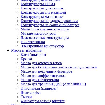
Конструкторы LEGO
Конструкторы деревянные
Конструкторы для малышей
Конструкторы магнитные
Конструкторы на радиоуправлении
Конструкторы на солнечной батарее
Металлические конструкторы
Мягкие конструкторы
Пластмассовые конструкторы
Робототехника
Электронный конструктор
Масла и автохимия
Клеи (циакрин)
Краска
Масло для амортизаторов
Масло для бензиновых 2-х тактных двигателей
Масло для воздушных фильтров
Масло для дифференциалов
Масло для нитрометана
Масло для хранения ДВС (After Run Oil)
Очистители (клинеры)
Полиморфус
Смазка
Фиксаторы резбы (локтайт)