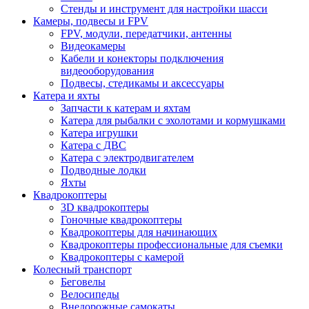
Стенды и инструмент для настройки шасси
Камеры, подвесы и FPV
FPV, модули, передатчики, антенны
Видеокамеры
Кабели и конекторы подключения
видеооборудования
Подвесы, стедикамы и аксессуары
Катера и яхты
Запчасти к катерам и яхтам
Катера для рыбалки с эхолотами и кормушками
Катера игрушки
Катера с ДВС
Катера с электродвигателем
Подводные лодки
Яхты
Квадрокоптеры
3D квадрокоптеры
Гоночные квадрокоптеры
Квадрокоптеры для начинающих
Квадрокоптеры профессиональные для съемки
Квадрокоптеры с камерой
Колесный транспорт
Беговелы
Велосипеды
Внедорожные самокаты