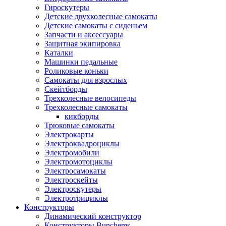
Гироскутеры
Детские двухколесные самокаты
Детские самокаты с сиденьем
Запчасти и аксессуары
Защитная экипировка
Каталки
Машинки педальные
Роликовые коньки
Самокаты для взрослых
Скейтборды
Трехколесные велосипеды
Трехколесные самокаты
кикборды
Трюковые самокаты
Электрокарты
Электроквадроциклы
Электромобили
Электромотоциклы
Электросамокаты
Электроскейты
Электроскутеры
Электротрициклы
Конструкторы
Динамический конструктор
Конструкторы Bunchems