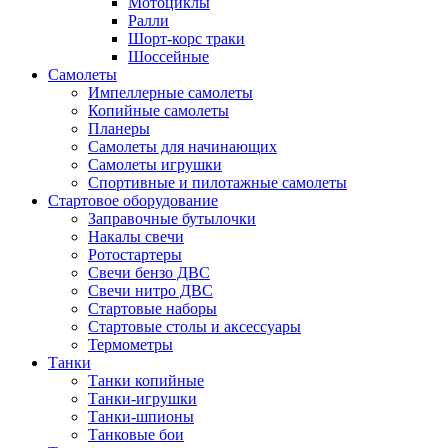
Мотоциклы
Ралли
Шорт-корс траки
Шоссейные
Самолеты
Импеллерные самолеты
Копийные самолеты
Планеры
Самолеты для начинающих
Самолеты игрушки
Спортивные и пилотажные самолеты
Стартовое оборудование
Заправочные бутылочки
Накалы свечи
Ротостартеры
Свечи бензо ДВС
Свечи нитро ДВС
Стартовые наборы
Стартовые столы и аксессуары
Термометры
Танки
Танки копийные
Танки-игрушки
Танки-шпионы
Танковые бои