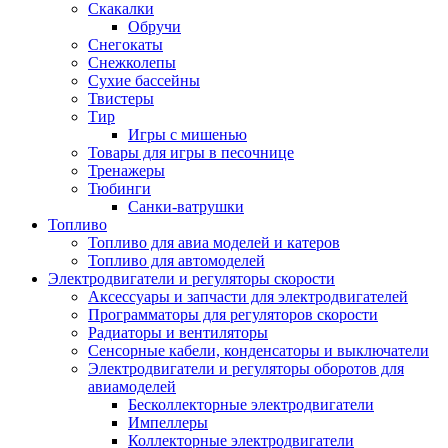
Скакалки
Обручи
Снегокаты
Снежколепы
Сухие бассейны
Твистеры
Тир
Игры с мишенью
Товары для игры в песочнице
Тренажеры
Тюбинги
Санки-ватрушки
Топливо
Топливо для авиа моделей и катеров
Топливо для автомоделей
Электродвигатели и регуляторы скорости
Аксессуары и запчасти для электродвигателей
Программаторы для регуляторов скорости
Радиаторы и вентиляторы
Сенсорные кабели, конденсаторы и выключатели
Электродвигатели и регуляторы оборотов для
авиамоделей
Бесколлекторные электродвигатели
Импеллеры
Коллекторные электродвигатели