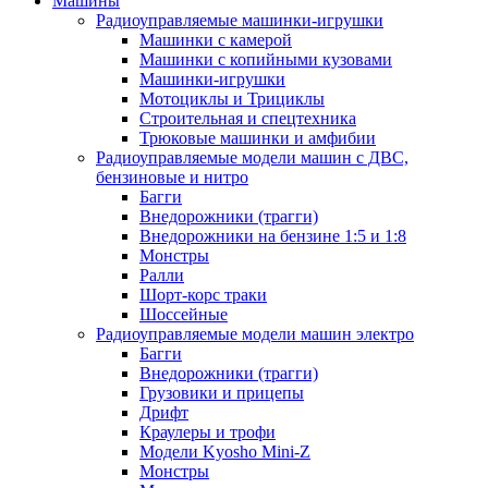
Машины
Радиоуправляемые машинки-игрушки
Машинки с камерой
Машинки с копийными кузовами
Машинки-игрушки
Мотоциклы и Трициклы
Строительная и спецтехника
Трюковые машинки и амфибии
Радиоуправляемые модели машин с ДВС,
бензиновые и нитро
Багги
Внедорожники (трагги)
Внедорожники на бензине 1:5 и 1:8
Монстры
Ралли
Шорт-корс траки
Шоссейные
Радиоуправляемые модели машин электро
Багги
Внедорожники (трагги)
Грузовики и прицепы
Дрифт
Краулеры и трофи
Модели Kyosho Mini-Z
Монстры