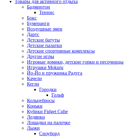
Товары для активного отдыха
Бадминтон
Теннис
Бокс
Бумеранги
Воздушные змеи
Дартс
Детские батуты
Детские палатки
Детские спортивные комплексы
Другие игры
Игровые домики, детские горки и песочницы
Игрушки Mokuru
Йо-Йо и пружинка Радуга
Качели
Кегли
Городки
Гольф
Кольцебросы
Коньки
Кубики Fidget Cube
Ледянки
Лошадки на палочке
Лыжи
Сноуборд