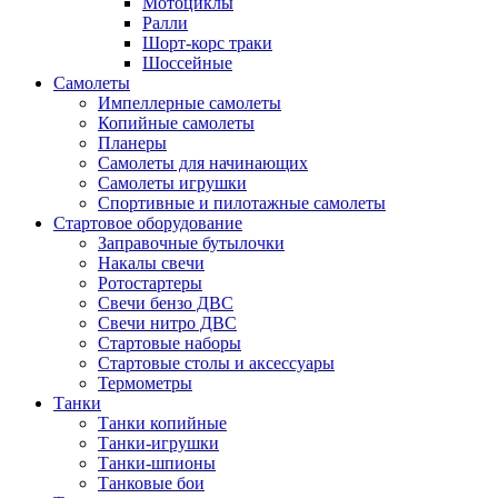
Мотоциклы
Ралли
Шорт-корс траки
Шоссейные
Самолеты
Импеллерные самолеты
Копийные самолеты
Планеры
Самолеты для начинающих
Самолеты игрушки
Спортивные и пилотажные самолеты
Стартовое оборудование
Заправочные бутылочки
Накалы свечи
Ротостартеры
Свечи бензо ДВС
Свечи нитро ДВС
Стартовые наборы
Стартовые столы и аксессуары
Термометры
Танки
Танки копийные
Танки-игрушки
Танки-шпионы
Танковые бои