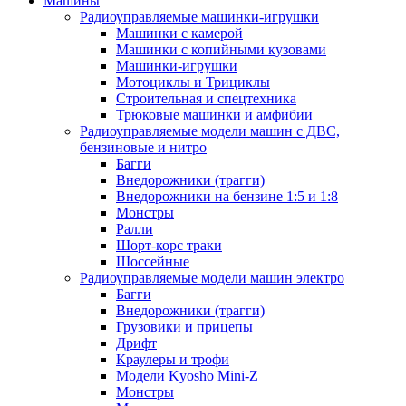
Машины
Радиоуправляемые машинки-игрушки
Машинки с камерой
Машинки с копийными кузовами
Машинки-игрушки
Мотоциклы и Трициклы
Строительная и спецтехника
Трюковые машинки и амфибии
Радиоуправляемые модели машин с ДВС,
бензиновые и нитро
Багги
Внедорожники (трагги)
Внедорожники на бензине 1:5 и 1:8
Монстры
Ралли
Шорт-корс траки
Шоссейные
Радиоуправляемые модели машин электро
Багги
Внедорожники (трагги)
Грузовики и прицепы
Дрифт
Краулеры и трофи
Модели Kyosho Mini-Z
Монстры