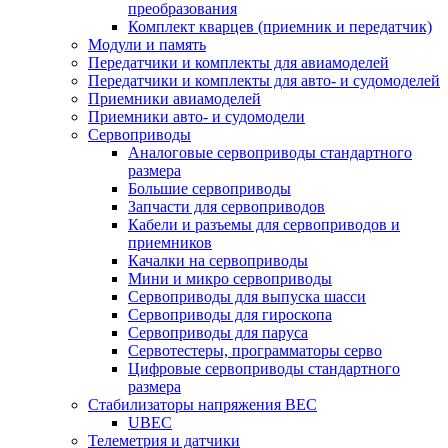
преобразования
Комплект кварцев (приемник и передатчик)
Модули и память
Передатчики и комплекты для авиамоделей
Передатчики и комплекты для авто- и судомоделей
Приемники авиамоделей
Приемники авто- и судомодели
Сервоприводы
Аналоговые сервоприводы стандартного
размера
Большие сервоприводы
Запчасти для сервоприводов
Кабели и разъемы для сервоприводов и
приемников
Качалки на сервоприводы
Мини и микро сервоприводы
Сервоприводы для выпуска шасси
Сервоприводы для гироскопа
Сервоприводы для паруса
Сервотестеры, программаторы серво
Цифровые сервоприводы стандартного
размера
Стабилизаторы напряжения BEC
UBEC
Телеметрия и датчики