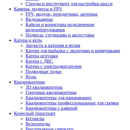
Стенды и инструмент для настройки шасси
Камеры, подвесы и FPV
FPV, модули, передатчики, антенны
Видеокамеры
Кабели и конекторы подключения
видеооборудования
Подвесы, стедикамы и аксессуары
Катера и яхты
Запчасти к катерам и яхтам
Катера для рыбалки с эхолотами и кормушками
Катера игрушки
Катера с ДВС
Катера с электродвигателем
Подводные лодки
Яхты
Квадрокоптеры
3D квадрокоптеры
Гоночные квадрокоптеры
Квадрокоптеры для начинающих
Квадрокоптеры профессиональные для съемки
Квадрокоптеры с камерой
Колесный транспорт
Беговелы
Велосипеды
Внедорожные самокаты