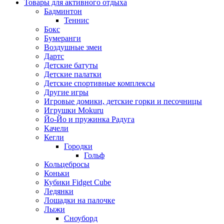
Товары для активного отдыха
Бадминтон
Теннис
Бокс
Бумеранги
Воздушные змеи
Дартс
Детские батуты
Детские палатки
Детские спортивные комплексы
Другие игры
Игровые домики, детские горки и песочницы
Игрушки Mokuru
Йо-Йо и пружинка Радуга
Качели
Кегли
Городки
Гольф
Кольцебросы
Коньки
Кубики Fidget Cube
Ледянки
Лошадки на палочке
Лыжи
Сноуборд