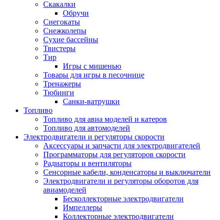
Скакалки
Обручи
Снегокаты
Снежколепы
Сухие бассейны
Твистеры
Тир
Игры с мишенью
Товары для игры в песочнице
Тренажеры
Тюбинги
Санки-ватрушки
Топливо
Топливо для авиа моделей и катеров
Топливо для автомоделей
Электродвигатели и регуляторы скорости
Аксессуары и запчасти для электродвигателей
Программаторы для регуляторов скорости
Радиаторы и вентиляторы
Сенсорные кабели, конденсаторы и выключатели
Электродвигатели и регуляторы оборотов для
авиамоделей
Бесколлекторные электродвигатели
Импеллеры
Коллекторные электродвигатели