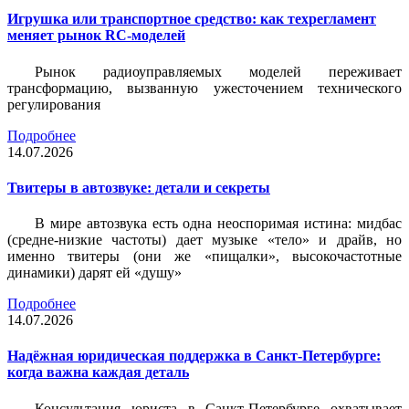
Игрушка или транспортное средство: как техрегламент
меняет рынок RC-моделей
Рынок радиоуправляемых моделей переживает
трансформацию, вызванную ужесточением технического
регулирования
Подробнее
14.07.2026
Твитеры в автозвуке: детали и секреты
В мире автозвука есть одна неоспоримая истина: мидбас
(средне-низкие частоты) дает музыке «тело» и драйв, но
именно твитеры (они же «пищалки», высокочастотные
динамики) дарят ей «душу»
Подробнее
14.07.2026
Надёжная юридическая поддержка в Санкт-Петербурге:
когда важна каждая деталь
Консультация юриста в Санкт-Петербурге охватывает