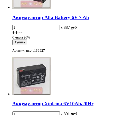
Аккумулятор Alfa Battery 6V 7 Ah
887
руб
x
1 199
Скидка 26%
Артикул: mrc-1139927
Аккумулятор Xinleina 6V10Ah/20Hr
891
руб
x