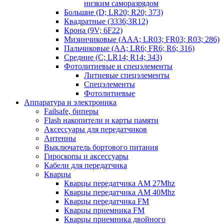
низким саморазрядом
Большие (D; LR20; R20; 373)
Квадратные (3336;3R12)
Крона (9V; 6F22)
Мизинчиковые (AAA; LR03; FR03; R03; 286)
Пальчиковые (AA; LR6; FR6; R6; 316)
Средние (C; LR14; R14; 343)
Фотолитиевые и спецэлементы
Литиевые спецэлементы
Спецэлементы
Фотолитиевые
Аппаратура и электроника
Failsafe, биперы
Flash накопители и карты памяти
Аксессуары для передатчиков
Антенны
Выключатель бортового питания
Гироскопы и аксессуары
Кабели для передатчика
Кварцы
Кварцы передатчика AM 27Mhz
Кварцы передатчика AM 40Mhz
Кварцы передатчика FM
Кварцы приемника FM
Кварцы приемника двойного