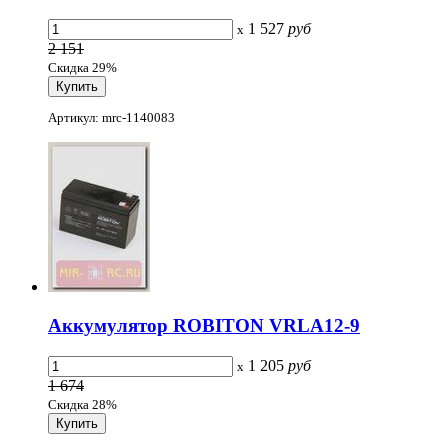
1 527
руб
x
2 151
Скидка 29%
Артикул: mrc-1140083
Аккумулятор ROBITON VRLA12-9
1 205
руб
x
1 674
Скидка 28%