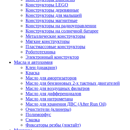
Конструкторы LEGO
Конструкторы деревянные
Конструкторы для малышей
Конструкторы магнитные
Конструкторы на радиоуправлении
Конструкторы на солнечной батарее
Металлические конструкторы
Мягкие конструкторы
Пластмассовые конструкторы
Робототехника
Электронный конструктор
Масла и автохимия
Клеи (циакрин)
Краска
Масло для амортизаторов
Масло для бензиновых 2-х тактных двигателей
Масло для воздушных фильтров
Масло для дифференциалов
Масло для нитрометана
Масло для хранения ДВС (After Run Oil)
Очистители (клинеры)
Полиморфус
Смазка
Фиксаторы резбы (локтайт)