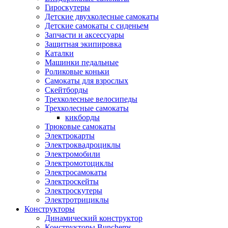
Гироскутеры
Детские двухколесные самокаты
Детские самокаты с сиденьем
Запчасти и аксессуары
Защитная экипировка
Каталки
Машинки педальные
Роликовые коньки
Самокаты для взрослых
Скейтборды
Трехколесные велосипеды
Трехколесные самокаты
кикборды
Трюковые самокаты
Электрокарты
Электроквадроциклы
Электромобили
Электромотоциклы
Электросамокаты
Электроскейты
Электроскутеры
Электротрициклы
Конструкторы
Динамический конструктор
Конструкторы Bunchems