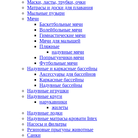
Маски, ласты, трубки, очки
Матрасы и доски для плавания
Мыльные пузыри
Мячи
Баскетбольные мячи
Волейбольные мячи
Гимнастические мячи
Мячи для малышей
Пляжные
надувные мячи
Попрыгунчики-мячи
Футбольные мячи
Надувные и каркасные бассейны
Аксессуары для бассейнов
Каркасные бассейны
Надувные бассейны
Надувные игрушки
Надувные круги
нарукавники
жилеты
Надувные лодки
Надувные матрасы-кровати Intex
Насосы и фильтры
Резиновые прыгуны животные
Санки