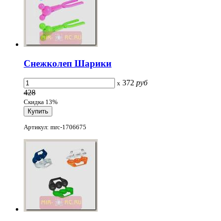
Снежколеп Шарики
372
руб
x
428
Скидка 13%
Артикул: mrc-1706675