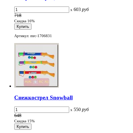
603
руб
x
718
Скидка 16%
Артикул: mrc-1706831
Снежкострел Snowball
550
руб
x
648
Скидка 15%