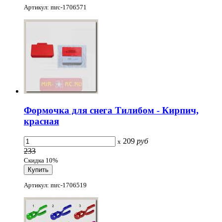
Артикул: mrc-1706571
Формочка для снега Тилибом - Кирпич,
красная
209
руб
x
233
Скидка 10%
Артикул: mrc-1706519