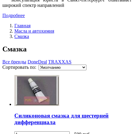
широкий спектр направлений
Подробнее
Главная
Масла и автохимия
Смазка
Смазка
Все бренды
DoneDeal
TRAXXAS
Сортировать по:
Силиконовая смазка для шестерней
дифференциала