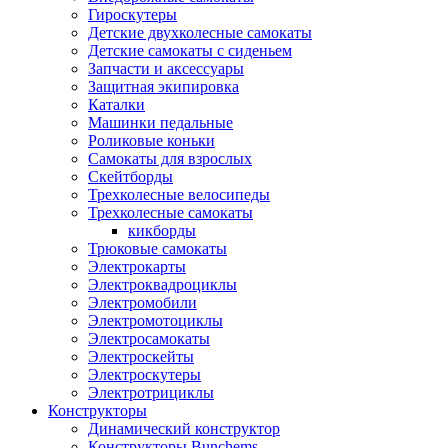
Гироскутеры
Детские двухколесные самокаты
Детские самокаты с сиденьем
Запчасти и аксессуары
Защитная экипировка
Каталки
Машинки педальные
Роликовые коньки
Самокаты для взрослых
Скейтборды
Трехколесные велосипеды
Трехколесные самокаты
кикборды
Трюковые самокаты
Электрокарты
Электроквадроциклы
Электромобили
Электромотоциклы
Электросамокаты
Электроскейты
Электроскутеры
Электротрициклы
Конструкторы
Динамический конструктор
Конструкторы Bunchems