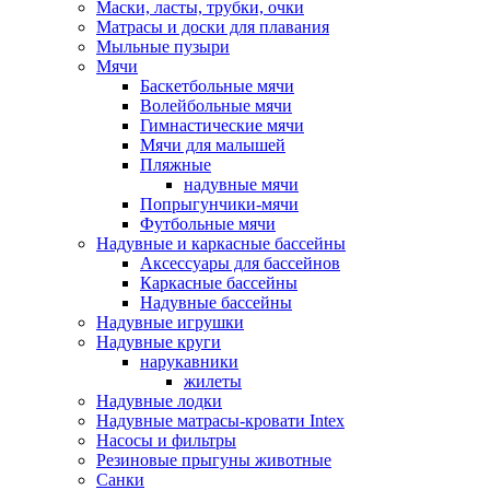
Маски, ласты, трубки, очки
Матрасы и доски для плавания
Мыльные пузыри
Мячи
Баскетбольные мячи
Волейбольные мячи
Гимнастические мячи
Мячи для малышей
Пляжные
надувные мячи
Попрыгунчики-мячи
Футбольные мячи
Надувные и каркасные бассейны
Аксессуары для бассейнов
Каркасные бассейны
Надувные бассейны
Надувные игрушки
Надувные круги
нарукавники
жилеты
Надувные лодки
Надувные матрасы-кровати Intex
Насосы и фильтры
Резиновые прыгуны животные
Санки