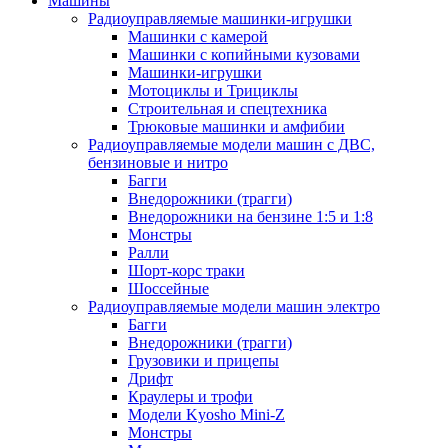
Машины
Радиоуправляемые машинки-игрушки
Машинки с камерой
Машинки с копийными кузовами
Машинки-игрушки
Мотоциклы и Трициклы
Строительная и спецтехника
Трюковые машинки и амфибии
Радиоуправляемые модели машин с ДВС,
бензиновые и нитро
Багги
Внедорожники (трагги)
Внедорожники на бензине 1:5 и 1:8
Монстры
Ралли
Шорт-корс траки
Шоссейные
Радиоуправляемые модели машин электро
Багги
Внедорожники (трагги)
Грузовики и прицепы
Дрифт
Краулеры и трофи
Модели Kyosho Mini-Z
Монстры