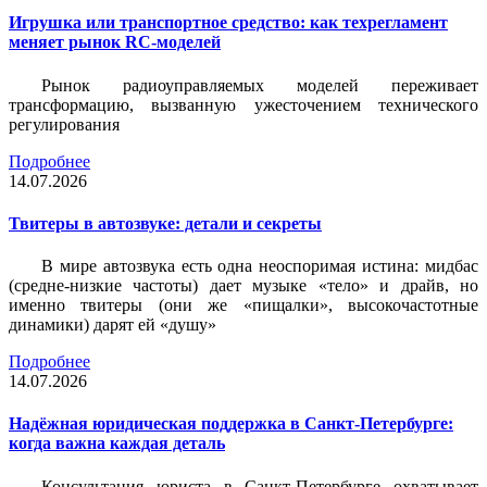
Игрушка или транспортное средство: как техрегламент
меняет рынок RC-моделей
Рынок радиоуправляемых моделей переживает
трансформацию, вызванную ужесточением технического
регулирования
Подробнее
14.07.2026
Твитеры в автозвуке: детали и секреты
В мире автозвука есть одна неоспоримая истина: мидбас
(средне-низкие частоты) дает музыке «тело» и драйв, но
именно твитеры (они же «пищалки», высокочастотные
динамики) дарят ей «душу»
Подробнее
14.07.2026
Надёжная юридическая поддержка в Санкт-Петербурге:
когда важна каждая деталь
Консультация юриста в Санкт-Петербурге охватывает