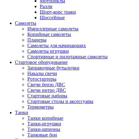
Мотоциклы
Ралли
Шорт-корс траки
Шоссейные
Самолеты
Импеллерные самолеты
Копийные самолеты
Планеры
Самолеты для начинающих
Самолеты игрушки
Спортивные и пилотажные самолеты
Стартовое оборудование
Заправочные бутылочки
Накалы свечи
Ротостартеры
Свечи бензо ДВС
Свечи нитро ДВС
Стартовые наборы
Стартовые столы и аксессуары
Термометры
Танки
Танки копийные
Танки-игрушки
Танки-шпионы
Танковые бои