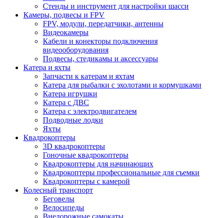
Стенды и инструмент для настройки шасси
Камеры, подвесы и FPV
FPV, модули, передатчики, антенны
Видеокамеры
Кабели и конекторы подключения
видеооборудования
Подвесы, стедикамы и аксессуары
Катера и яхты
Запчасти к катерам и яхтам
Катера для рыбалки с эхолотами и кормушками
Катера игрушки
Катера с ДВС
Катера с электродвигателем
Подводные лодки
Яхты
Квадрокоптеры
3D квадрокоптеры
Гоночные квадрокоптеры
Квадрокоптеры для начинающих
Квадрокоптеры профессиональные для съемки
Квадрокоптеры с камерой
Колесный транспорт
Беговелы
Велосипеды
Внедорожные самокаты