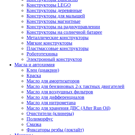
Конструкторы LEGO
Конструкторы деревянные
Конструкторы для малышей
Конструкторы магнитные
Конструкторы на радиоуправлении
Конструкторы на солнечной батарее
Металлические конструкторы
Мягкие конструкторы
Пластмассовые конструкторы
Робототехника
Электронный конструктор
Масла и автохимия
Клеи (циакрин)
Краска
Масло для амортизаторов
Масло для бензиновых 2-х тактных двигателей
Масло для воздушных фильтров
Масло для дифференциалов
Масло для нитрометана
Масло для хранения ДВС (After Run Oil)
Очистители (клинеры)
Полиморфус
Смазка
Фиксаторы резбы (локтайт)