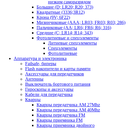
низким саморазрядом
Большие (D; LR20; R20; 373)
Квадратные (3336;3R12)
Крона (9V; 6F22)
Мизинчиковые (AAA; LR03; FR03; R03; 286)
Пальчиковые (AA; LR6; FR6; R6; 316)
Средние (C; LR14; R14; 343)
Фотолитиевые и спецэлементы
Литиевые спецэлементы
Спецэлементы
Фотолитиевые
Аппаратура и электроника
Failsafe, биперы
Flash накопители и карты памяти
Аксессуары для передатчиков
Антенны
Выключатель бортового питания
Гироскопы и аксессуары
Кабели для передатчика
Кварцы
Кварцы передатчика AM 27Mhz
Кварцы передатчика AM 40Mhz
Кварцы передатчика FM
Кварцы приемника FM
Кварцы приемника двойного