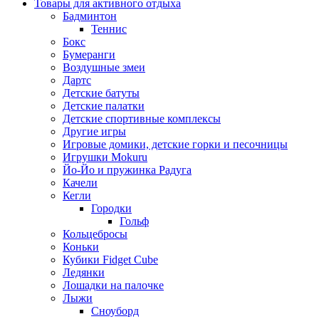
Товары для активного отдыха
Бадминтон
Теннис
Бокс
Бумеранги
Воздушные змеи
Дартс
Детские батуты
Детские палатки
Детские спортивные комплексы
Другие игры
Игровые домики, детские горки и песочницы
Игрушки Mokuru
Йо-Йо и пружинка Радуга
Качели
Кегли
Городки
Гольф
Кольцебросы
Коньки
Кубики Fidget Cube
Ледянки
Лошадки на палочке
Лыжи
Сноуборд