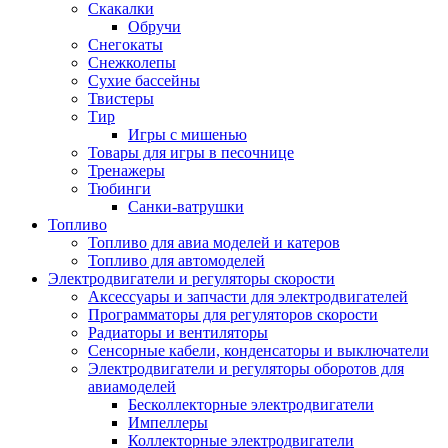
Скакалки
Обручи
Снегокаты
Снежколепы
Сухие бассейны
Твистеры
Тир
Игры с мишенью
Товары для игры в песочнице
Тренажеры
Тюбинги
Санки-ватрушки
Топливо
Топливо для авиа моделей и катеров
Топливо для автомоделей
Электродвигатели и регуляторы скорости
Аксессуары и запчасти для электродвигателей
Программаторы для регуляторов скорости
Радиаторы и вентиляторы
Сенсорные кабели, конденсаторы и выключатели
Электродвигатели и регуляторы оборотов для
авиамоделей
Бесколлекторные электродвигатели
Импеллеры
Коллекторные электродвигатели