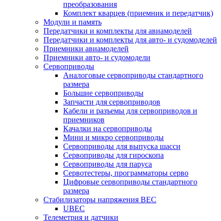
преобразования
Комплект кварцев (приемник и передатчик)
Модули и память
Передатчики и комплекты для авиамоделей
Передатчики и комплекты для авто- и судомоделей
Приемники авиамоделей
Приемники авто- и судомодели
Сервоприводы
Аналоговые сервоприводы стандартного
размера
Большие сервоприводы
Запчасти для сервоприводов
Кабели и разъемы для сервоприводов и
приемников
Качалки на сервоприводы
Мини и микро сервоприводы
Сервоприводы для выпуска шасси
Сервоприводы для гироскопа
Сервоприводы для паруса
Сервотестеры, программаторы серво
Цифровые сервоприводы стандартного
размера
Стабилизаторы напряжения BEC
UBEC
Телеметрия и датчики