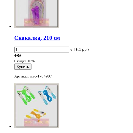
Скакалка, 210 см
164
руб
x
183
Скидка 10%
Артикул: mrc-1704907