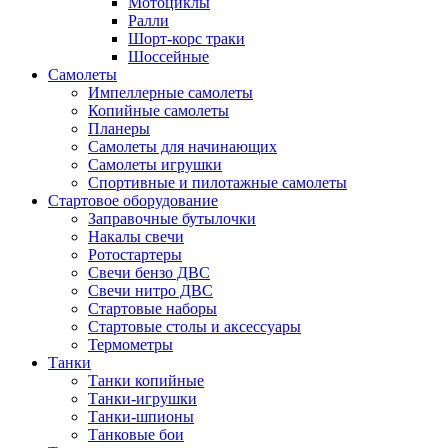
Мотоциклы
Ралли
Шорт-корс траки
Шоссейные
Самолеты
Импеллерные самолеты
Копийные самолеты
Планеры
Самолеты для начинающих
Самолеты игрушки
Спортивные и пилотажные самолеты
Стартовое оборудование
Заправочные бутылочки
Накалы свечи
Ротостартеры
Свечи бензо ДВС
Свечи нитро ДВС
Стартовые наборы
Стартовые столы и аксессуары
Термометры
Танки
Танки копийные
Танки-игрушки
Танки-шпионы
Танковые бои