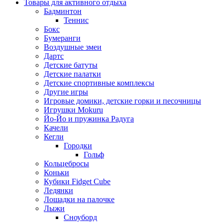
Товары для активного отдыха
Бадминтон
Теннис
Бокс
Бумеранги
Воздушные змеи
Дартс
Детские батуты
Детские палатки
Детские спортивные комплексы
Другие игры
Игровые домики, детские горки и песочницы
Игрушки Mokuru
Йо-Йо и пружинка Радуга
Качели
Кегли
Городки
Гольф
Кольцебросы
Коньки
Кубики Fidget Cube
Ледянки
Лошадки на палочке
Лыжи
Сноуборд