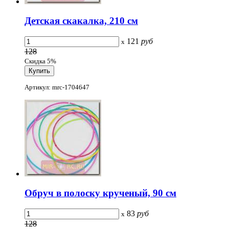
Детская скакалка, 210 см
121
руб
x
128
Скидка 5%
Артикул: mrc-1704647
Обруч в полоску крученый, 90 см
83
руб
x
128