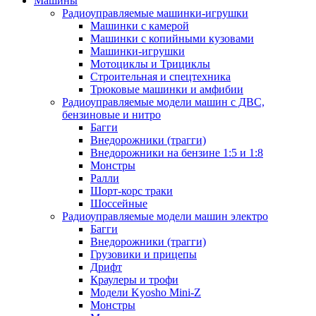
Машины
Радиоуправляемые машинки-игрушки
Машинки с камерой
Машинки с копийными кузовами
Машинки-игрушки
Мотоциклы и Трициклы
Строительная и спецтехника
Трюковые машинки и амфибии
Радиоуправляемые модели машин с ДВС,
бензиновые и нитро
Багги
Внедорожники (трагги)
Внедорожники на бензине 1:5 и 1:8
Монстры
Ралли
Шорт-корс траки
Шоссейные
Радиоуправляемые модели машин электро
Багги
Внедорожники (трагги)
Грузовики и прицепы
Дрифт
Краулеры и трофи
Модели Kyosho Mini-Z
Монстры