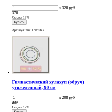
328
руб
x
378
Скидка 13%
Артикул: mrc-1705063
Гимнастический хулахуп (обруч)
утяжеленный, 90 см
208
руб
x
237
Скидка 12%