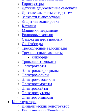
Гироскутеры
Детские двухколесные самокаты
Детские самокаты с сиденьем
Запчасти и аксессуары
Защитная экипировка
Каталки
Машинки педальные
Роликовые коньки
Самокаты для взрослых
Скейтборды
Трехколесные велосипеды
Трехколесные самокаты
кикборды
Трюковые самокаты
Электрокарты
Электроквадроциклы
Электромобили
Электромотоциклы
Электросамокаты
Электроскейты
Электроскутеры
Электротрициклы
Конструкторы
Динамический конструктор
Конструкторы Bunchems