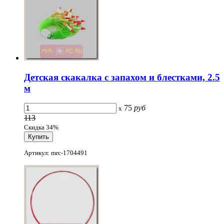
Детская скакалка с запахом и блестками, 2.5
м
75
руб
x
113
Скидка 34%
Артикул: mrc-1704491