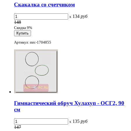
Скакалка со счетчиком
134
руб
x
148
Скидка 9%
Артикул: mrc-1704855
Гимнастический обруч Хулахуп - ОСГ2, 90
см
135
руб
x
147