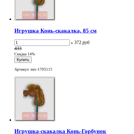
Игрушка Конь-скакалка, 85 см
372
руб
x
433
Скидка 14%
Артикул: mrc-1705115
Игрушка-скакалка Конь-Горбунок