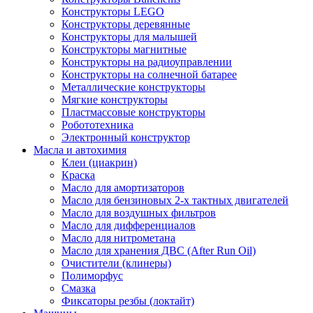
Конструкторы LEGO
Конструкторы деревянные
Конструкторы для малышей
Конструкторы магнитные
Конструкторы на радиоуправлении
Конструкторы на солнечной батарее
Металлические конструкторы
Мягкие конструкторы
Пластмассовые конструкторы
Робототехника
Электронный конструктор
Масла и автохимия
Клеи (циакрин)
Краска
Масло для амортизаторов
Масло для бензиновых 2-х тактных двигателей
Масло для воздушных фильтров
Масло для дифференциалов
Масло для нитрометана
Масло для хранения ДВС (After Run Oil)
Очистители (клинеры)
Полиморфус
Смазка
Фиксаторы резбы (локтайт)