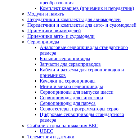
преобразования
Комплект кварцев (приемник и передатчик)
Модули и память
Передатчики и комплекты для авиамоделей
Передатчики и комплекты для авто- и судомоделей
Приемники авиамоделей
Приемники авто- и судомодели
Сервоприводы
Аналоговые сервоприводы стандартного
размера
Большие сервоприводы
Запчасти для сервоприводов
Кабели и разъемы для сервоприводов и
приемников
Качалки на сервоприводы
Мини и микро сервоприводы
Сервоприводы для выпуска шасси
Сервоприводы для гироскопа
Сервоприводы для паруса
Сервотестеры, программаторы серво
Цифровые сервоприводы стандартного
размера
Стабилизаторы напряжения BEC
UBEC
Телеметрия и датчики