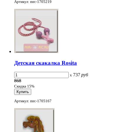
Артикул: mrc-1705219
Детская скакалка Rosita
737
руб
x
868
Скидка 15%
Артикул: mrc-1705167