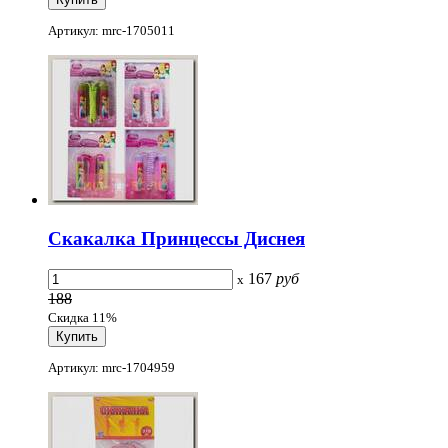
Артикул: mrc-1705011
Скакалка Принцессы Диснея
167
руб
x
188
Скидка 11%
Артикул: mrc-1704959