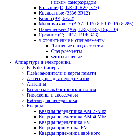
низким саморазрядом
Большие (D; LR20; R20; 373)
Квадратные (3336;3R12)
Крона (9V; 6F22)
Мизинчиковые (AAA; LR03; FR03; R03; 286)
Пальчиковые (AA; LR6; FR6; R6; 316)
Средние (C; LR14; R14; 343)
Фотолитиевые и спецэлементы
Литиевые спецэлементы
Спецэлементы
Фотолитиевые
Аппаратура и электроника
Failsafe, биперы
Flash накопители и карты памяти
Аксессуары для передатчиков
Антенны
Выключатель бортового питания
Гироскопы и аксессуары
Кабели для передатчика
Кварцы
Кварцы передатчика AM 27Mhz
Кварцы передатчика AM 40Mhz
Кварцы передатчика FM
Кварцы приемника FM
Кварцы приемника двойного