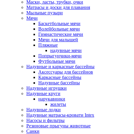
Маски, ласты, трубки, очки
Матрасы и доски для плавания
Мыльные пузыри
Мячи
Баскетбольные мячи
Волейбольные мячи
Гимнастические мячи
Мячи для малышей
Пляжные
надувные мячи
Попрыгунчики-мячи
Футбольные мячи
Надувные и каркасные бассейны
Аксессуары для бассейнов
Каркасные бассейны
Надувные бассейны
Надувные игрушки
Надувные круги
нарукавники
жилеты
Надувные лодки
Надувные матрасы-кровати Intex
Насосы и фильтры
Резиновые прыгуны животные
Санки