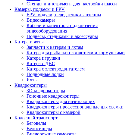
Стенды и инструмент для настройки шасси
Камеры, подвесы и FPV
FPV, модули, передатчики, антенны
Видеокамеры
Кабели и конекторы подключения
видеооборудования
Подвесы, стедикамы и аксессуары
Катера и яхты
Запчасти к катерам и яхтам
Катера для рыбалки с эхолотами и кормушками
Катера игрушки
Катера с ДВС
Катера с электродвигателем
Подводные лодки
Яхты
Квадрокоптеры
3D квадрокоптеры
Гоночные квадрокоптеры
Квадрокоптеры для начинающих
Квадрокоптеры профессиональные для съемки
Квадрокоптеры с камерой
Колесный транспорт
Беговелы
Велосипеды
Внедорожные самокаты