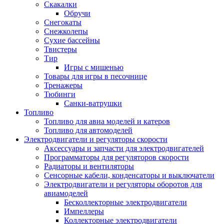
Скакалки
Обручи
Снегокаты
Снежколепы
Сухие бассейны
Твистеры
Тир
Игры с мишенью
Товары для игры в песочнице
Тренажеры
Тюбинги
Санки-ватрушки
Топливо
Топливо для авиа моделей и катеров
Топливо для автомоделей
Электродвигатели и регуляторы скорости
Аксессуары и запчасти для электродвигателей
Программаторы для регуляторов скорости
Радиаторы и вентиляторы
Сенсорные кабели, конденсаторы и выключатели
Электродвигатели и регуляторы оборотов для
авиамоделей
Бесколлекторные электродвигатели
Импеллеры
Коллекторные электродвигатели