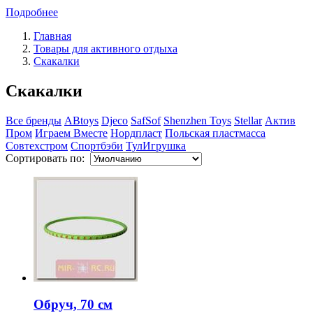
Подробнее
Главная
Товары для активного отдыха
Скакалки
Скакалки
Все бренды
ABtoys
Djeco
SafSof
Shenzhen Toys
Stellar
Актив
Пром
Играем Вместе
Нордпласт
Польская пластмасса
Совтехстром
Спортбэби
ТулИгрушка
Сортировать по:
Обруч, 70 см