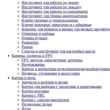
Инструмент для работы по дереву
Инструмент для работы по лексану
Инструмент для работы со сцеплением
Инструмент для сборки амортизаторов
Ключи свечные и универсальные
Ключи торцевые, накидные и г-образные
Коврики для ремонта и ящики дла мелких предмето
Отвертки и наборы
Помпы ручные
Развертки
Разное
Стенды и инструмент для настройки шасси
Камеры, подвесы и FPV
FPV, модули, передатчики, антенны
Видеокамеры
Кабели и конекторы подключения видеооборудован
Подвесы, стедикамы и аксессуары
Катера и яхты
Запчасти к катерам и яхтам
Катера для рыбалки с эхолотами и кормушками
Катера игрушки
Катера с ДВС
Катера с электродвигателем
Подводные лодки
Яхты