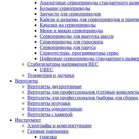
Аналоговые сервоприводы стандартного разм
Большие сервоприводы
Запчасти для сервоприводов
Кабели и разъемы для сервоприводов и прие
Качалки на сервоприводы
Мини и микро сервоприводы
Сервоприводы для выпуска шасси
Сервоприводы для гироскопа
Сервоприводы для паруса
Сервотестеры, программаторы серво
Цифровые сервоприводы стандартного разме
Стабилизаторы напряжения BEC
UBEC
Телеметрия и датчики
Вертолеты
Вертолеты двухроторные
Вертолеты для профессионалов (готовые комплект
Вертолеты для профессионалов (наборы для сборки
Вертолеты игрушки
Вертолеты однороторные
Вертолеты с камерой
Инструмент
Аэрографы и комплектующие
Газовые паяльники
горелки