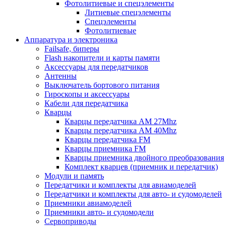
Фотолитиевые и спецэлементы
Литиевые спецэлементы
Спецэлементы
Фотолитиевые
Аппаратура и электроника
Failsafe, биперы
Flash накопители и карты памяти
Аксессуары для передатчиков
Антенны
Выключатель бортового питания
Гироскопы и аксессуары
Кабели для передатчика
Кварцы
Кварцы передатчика AM 27Mhz
Кварцы передатчика AM 40Mhz
Кварцы передатчика FM
Кварцы приемника FM
Кварцы приемника двойного преобразования
Комплект кварцев (приемник и передатчик)
Модули и память
Передатчики и комплекты для авиамоделей
Передатчики и комплекты для авто- и судомоделей
Приемники авиамоделей
Приемники авто- и судомодели
Сервоприводы