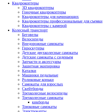
Квадрокоптеры
3D квадрокоптеры
Гоночные квадрокоптеры
Квадрокоптеры для начинающих
Квадрокоптеры профессиональные для съемки
Квадрокоптеры с камерой
Колесный транспорт
Беговелы
Велосипеды
Внедорожные самокаты
Гироскутеры
Детские двухколесные самокаты
Детские самокаты с сиденьем
Запчасти и аксессуары
Защитная экипировка
Каталки
Машинки педальные
Роликовые коньки
Самокаты для взрослых
Скейтборды
Трехколесные велосипеды
Трехколесные самокаты
кикборды
Трюковые самокаты
Электрокарты