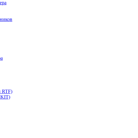
ера
мников
ра
ы RTF)
 KIT)