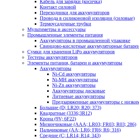
Кабель для зарядки (косичка)
Контакт силовой
Переходники для аккумуляторов
Провода в силиконовой изоляции (силовые)
Термоусадочные трубки
Мультиметры и аксессуары
Промышленные элементы питания
Аккумуляторы в промышленной упаковке
Свинцово-кислотные аккумуляторные батаре
Сумки для хранения LiPo аккумуляторов
Тестеры аккумуляторов
Элементы питания, батареи и аккумуляторы
Аккумуляторы
Ni-Cd аккумуляторы
Ni-MH аккумуляторы
Ni-Zn аккумуляторы
Аккумуляторы дисковые
Литиевые аккумуляторы
Предзаряженные аккумуляторы с низки
Большие (D; LR20; R20; 373)
Квадратные (3336;3R12)
Крона (9V; 6F22)
Мизинчиковые (AAA; LR03; FR03; R03; 286)
Пальчиковые (AA; LR6; FR6; R6; 316)
Средние (C; LR14; R14; 343)