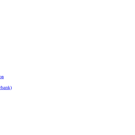
ов
bank)