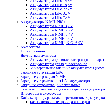
Аккумуляторы LiPo 14,8V
Аккумуляторы LiPo 18,5V
Аккумуляторы LiPo 22,2V
Аккумуляторы LiPo 3,7V
Аккумуляторы LiPo 7,4V
Аккумуляторы NiMH, NiCa
Аккумуляторы NiMH 4,8V
Аккумуляторы NiMH 7,2V
Аккумуляторы NiMH 8,4V
Аккумуляторы NiMH 9,6V
Аккумуляторы NiMH, NiCa 6,0V
Аксессуары
Блоки питания
Другие аккумуляторы
Аккумуляторы для видеокамер и фотоаппарат
Аккумуляторы для радиотелефонов
Универсальные внешние аккумуляторы (Power
Зарядные устр-ва для LiPo
Зарядные устр-ва для NiMH
Зарядные устройства для LA аккумуляторов
Зарядные устройства универсальные
Звуковая и световая индикация заряда аккумулятора
Инверторы и аксессуары
Кабель, провод, разъемы, переходники, термоусадка
Балансировочные провода и колодки