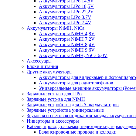
Аккумуляторы LiPo 14,8V
Аккумуляторы LiPo 18,5V
Аккумуляторы LiPo 22,2V
Аккумуляторы LiPo 3,7V
Аккумуляторы LiPo 7,4V
Аккумуляторы NiMH, NiCa
Аккумуляторы NiMH 4,8V
Аккумуляторы NiMH 7,2V
Аккумуляторы NiMH 8,4V
Аккумуляторы NiMH 9,6V
Аккумуляторы NiMH, NiCa 6,0V
Аксессуары
Блоки питания
Другие аккумуляторы
Аккумуляторы для видеокамер и фотоаппарат
Аккумуляторы для радиотелефонов
Универсальные внешние аккумуляторы (Power
Зарядные устр-ва для LiPo
Зарядные устр-ва для NiMH
Зарядные устройства для LA аккумуляторов
Зарядные устройства универсальные
Звуковая и световая индикация заряда аккумулятора
Инверторы и аксессуары
Кабель, провод, разъемы, переходники, термоусадка
Балансировочные провода и колодки