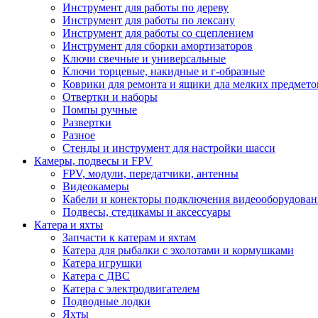
Инструмент для работы по дереву
Инструмент для работы по лексану
Инструмент для работы со сцеплением
Инструмент для сборки амортизаторов
Ключи свечные и универсальные
Ключи торцевые, накидные и г-образные
Коврики для ремонта и ящики дла мелких предмето
Отвертки и наборы
Помпы ручные
Развертки
Разное
Стенды и инструмент для настройки шасси
Камеры, подвесы и FPV
FPV, модули, передатчики, антенны
Видеокамеры
Кабели и конекторы подключения видеооборудован
Подвесы, стедикамы и аксессуары
Катера и яхты
Запчасти к катерам и яхтам
Катера для рыбалки с эхолотами и кормушками
Катера игрушки
Катера с ДВС
Катера с электродвигателем
Подводные лодки
Яхты