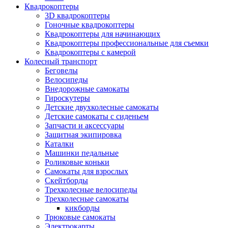
Квадрокоптеры
3D квадрокоптеры
Гоночные квадрокоптеры
Квадрокоптеры для начинающих
Квадрокоптеры профессиональные для съемки
Квадрокоптеры с камерой
Колесный транспорт
Беговелы
Велосипеды
Внедорожные самокаты
Гироскутеры
Детские двухколесные самокаты
Детские самокаты с сиденьем
Запчасти и аксессуары
Защитная экипировка
Каталки
Машинки педальные
Роликовые коньки
Самокаты для взрослых
Скейтборды
Трехколесные велосипеды
Трехколесные самокаты
кикборды
Трюковые самокаты
Электрокарты