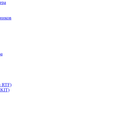
ера
мников
ра
ы RTF)
 KIT)