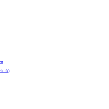
ов
bank)