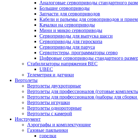
Аналоговые сервоприводы стандартного разм
Большие сервоприводы
Запчасти для сервоприводов
Кабели и разъемы для сервоприводов и прие
Качалки на сервоприводы
Мини и микро сервоприводы
Сервоприводы для выпуска шасси
Сервоприводы для гироскопа
Сервоприводы для паруса
Сервотестеры, программаторы серво
Цифровые сервоприводы стандартного разме
Стабилизаторы напряжения BEC
UBEC
Телеметрия и датчики
Вертолеты
Вертолеты двухроторные
Вертолеты для профессионалов (готовые комплект
Вертолеты для профессионалов (наборы для сборки
Вертолеты игрушки
Вертолеты однороторные
Вертолеты с камерой
Инструмент
Аэрографы и комплектующие
Газовые паяльники
горелки