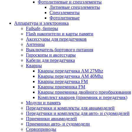
Фотолитиевые и спецэлементы
Литиевые спецэлементы
Спецэлементы
Фотолитиевые
Аппаратура и электроника
Failsafe, биперы
Flash накопители и карты памяти
Аксессуары для передатчиков
Антенны
Выключатель бортового питания
Гироскопы и аксессуары
Кабели для передатчика
Кварцы
Кварцы передатчика AM 27Mhz
Кварцы передатчика AM 40Mhz
Кварцы передатчика FM
Кварцы приемника FM
Кварцы приемника двойного преобразования
Комплект кварцев (приемник и передатчик)
Модули и память
Передатчики и комплекты для авиамоделей
Передатчики и комплекты для авто- и судомоделей
Приемники авиамоделей
Приемники авто- и судомодели
Сервоприводы