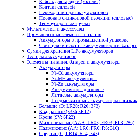
Кабель для зарядки (косичка)
Контакт силовой
Переходники для аккумуляторов
Провода в силиконовой изоляции (силовые)
Термоусадочные трубки
Мультиметры и аксессуары
Промышленные элементы питания
Аккумуляторы в промышленной упаковке
Свинцово-кислотные аккумуляторные батаре
Сумки для хранения LiPo аккумуляторов
Тестеры аккумуляторов
Элементы питания, батареи и аккумуляторы
Аккумуляторы
Ni-Cd аккумуляторы
Ni-MH аккумуляторы
Ni-Zn аккумуляторы
Аккумуляторы дисковые
Литиевые аккумуляторы
Предзаряженные аккумуляторы с низки
Большие (D; LR20; R20; 373)
Квадратные (3336;3R12)
Крона (9V; 6F22)
Мизинчиковые (AAA; LR03; FR03; R03; 286)
Пальчиковые (AA; LR6; FR6; R6; 316)
Средние (C; LR14; R14; 343)