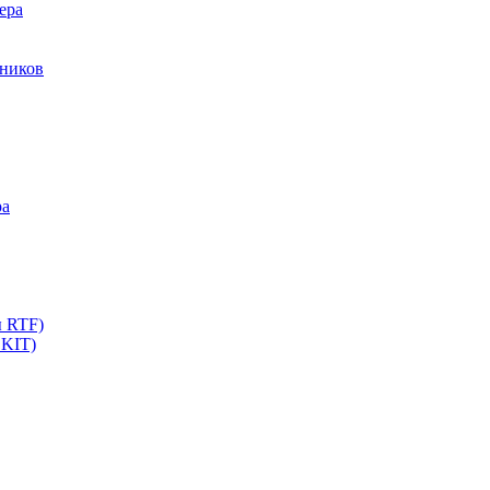
ера
мников
ра
ы RTF)
 KIT)