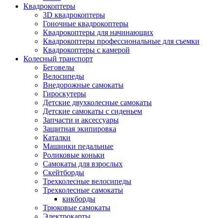
Квадрокоптеры
3D квадрокоптеры
Гоночные квадрокоптеры
Квадрокоптеры для начинающих
Квадрокоптеры профессиональные для съемки
Квадрокоптеры с камерой
Колесный транспорт
Беговелы
Велосипеды
Внедорожные самокаты
Гироскутеры
Детские двухколесные самокаты
Детские самокаты с сиденьем
Запчасти и аксессуары
Защитная экипировка
Каталки
Машинки педальные
Роликовые коньки
Самокаты для взрослых
Скейтборды
Трехколесные велосипеды
Трехколесные самокаты
кикборды
Трюковые самокаты
Электрокарты