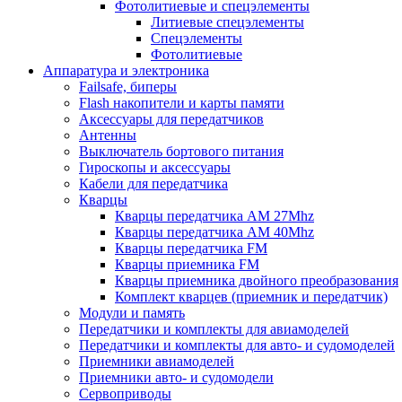
Фотолитиевые и спецэлементы
Литиевые спецэлементы
Спецэлементы
Фотолитиевые
Аппаратура и электроника
Failsafe, биперы
Flash накопители и карты памяти
Аксессуары для передатчиков
Антенны
Выключатель бортового питания
Гироскопы и аксессуары
Кабели для передатчика
Кварцы
Кварцы передатчика AM 27Mhz
Кварцы передатчика AM 40Mhz
Кварцы передатчика FM
Кварцы приемника FM
Кварцы приемника двойного преобразования
Комплект кварцев (приемник и передатчик)
Модули и память
Передатчики и комплекты для авиамоделей
Передатчики и комплекты для авто- и судомоделей
Приемники авиамоделей
Приемники авто- и судомодели
Сервоприводы