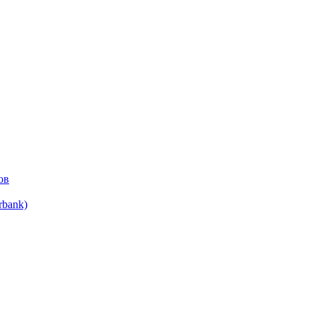
ов
bank)