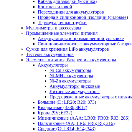
Кабель для зарядки (косичка)
Контакт силовой
Переходники для аккумуляторов
Провода в силиконовой изоляции (силовые)
Термоусадочные трубки
Мультиметры и аксессуары
Промышленные элементы питания
Аккумуляторы в промышленной упаковке
Свинцово-кислотные аккумуляторные батаре
Сумки для хранения LiPo аккумуляторов
Тестеры аккумуляторов
Элементы питания, батареи и аккумуляторы
Аккумуляторы
Ni-Cd аккумуляторы
Ni-MH аккумуляторы
Ni-Zn аккумуляторы
Аккумуляторы дисковые
Литиевые аккумуляторы
Предзаряженные аккумуляторы с низки
Большие (D; LR20; R20; 373)
Квадратные (3336;3R12)
Крона (9V; 6F22)
Мизинчиковые (AAA; LR03; FR03; R03; 286)
Пальчиковые (AA; LR6; FR6; R6; 316)
Средние (C; LR14; R14; 343)