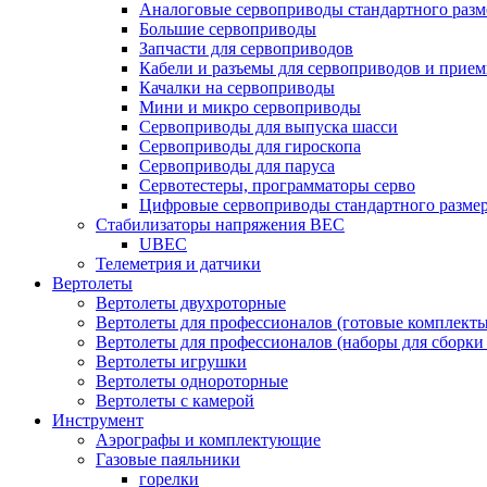
Аналоговые сервоприводы стандартного разм
Большие сервоприводы
Запчасти для сервоприводов
Кабели и разъемы для сервоприводов и прие
Качалки на сервоприводы
Мини и микро сервоприводы
Сервоприводы для выпуска шасси
Сервоприводы для гироскопа
Сервоприводы для паруса
Сервотестеры, программаторы серво
Цифровые сервоприводы стандартного разме
Стабилизаторы напряжения BEC
UBEC
Телеметрия и датчики
Вертолеты
Вертолеты двухроторные
Вертолеты для профессионалов (готовые комплект
Вертолеты для профессионалов (наборы для сборки
Вертолеты игрушки
Вертолеты однороторные
Вертолеты с камерой
Инструмент
Аэрографы и комплектующие
Газовые паяльники
горелки