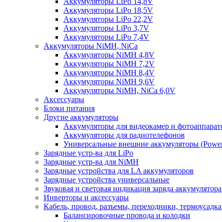
Аккумуляторы LiPo 14,8V
Аккумуляторы LiPo 18,5V
Аккумуляторы LiPo 22,2V
Аккумуляторы LiPo 3,7V
Аккумуляторы LiPo 7,4V
Аккумуляторы NiMH, NiCa
Аккумуляторы NiMH 4,8V
Аккумуляторы NiMH 7,2V
Аккумуляторы NiMH 8,4V
Аккумуляторы NiMH 9,6V
Аккумуляторы NiMH, NiCa 6,0V
Аксессуары
Блоки питания
Другие аккумуляторы
Аккумуляторы для видеокамер и фотоаппарат
Аккумуляторы для радиотелефонов
Универсальные внешние аккумуляторы (Power
Зарядные устр-ва для LiPo
Зарядные устр-ва для NiMH
Зарядные устройства для LA аккумуляторов
Зарядные устройства универсальные
Звуковая и световая индикация заряда аккумулятора
Инверторы и аксессуары
Кабель, провод, разъемы, переходники, термоусадка
Балансировочные провода и колодки