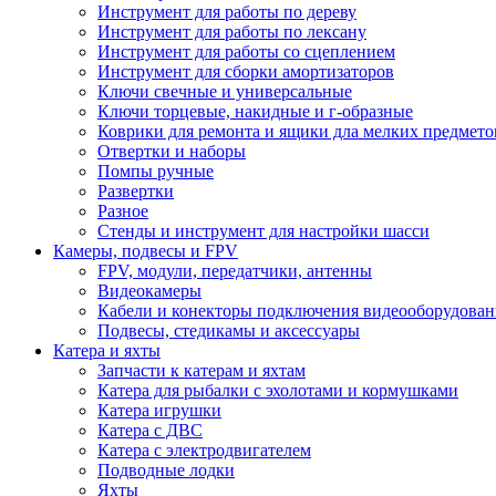
Инструмент для работы по дереву
Инструмент для работы по лексану
Инструмент для работы со сцеплением
Инструмент для сборки амортизаторов
Ключи свечные и универсальные
Ключи торцевые, накидные и г-образные
Коврики для ремонта и ящики дла мелких предмето
Отвертки и наборы
Помпы ручные
Развертки
Разное
Стенды и инструмент для настройки шасси
Камеры, подвесы и FPV
FPV, модули, передатчики, антенны
Видеокамеры
Кабели и конекторы подключения видеооборудован
Подвесы, стедикамы и аксессуары
Катера и яхты
Запчасти к катерам и яхтам
Катера для рыбалки с эхолотами и кормушками
Катера игрушки
Катера с ДВС
Катера с электродвигателем
Подводные лодки
Яхты