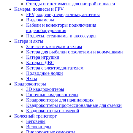
Стенды и инструмент для настройки шасси
Камеры, подвесы и FPV
FPV, модули, передатчики, антенны
Видеокамеры
Кабели и конекторы подключения
видеооборудования
Подвесы, стедикамы и аксессуары
Катера и яхты
Запчасти к катерам и яхтам
Катера для рыбалки с эхолотами и кормушками
Катера игрушки
Катера с ДВС
Катера с электродвигателем
Подводные лодки
Яхты
Квадрокоптеры
3D квадрокоптеры
Гоночные квадрокоптеры
Квадрокоптеры для начинающих
Квадрокоптеры профессиональные для съемки
Квадрокоптеры с камерой
Колесный транспорт
Беговелы
Велосипеды
Внедорожные самокаты