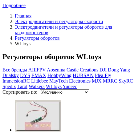
Подробнее
Главная
Электродвигатели и регуляторы скорости
Электродвигатели и регуляторы оборотов для
квадрокоптеров
Регуляторы оборотов
WLtoys
Регуляторы оборотов WLtoys
Все бренды
AIIIFPV
Aosenma
Castle Creations
DJI
Dong Yang
Dualsky
DYS
EMAX
HobbyWing
HUBSAN
Idea-Fly
ImmersionRC
Littlebee
MayTech Electronics
MJX
MRRC
SkyRC
Spedix
Tarot
Walkera
WLtoys
Yuneec
Сортировать по: