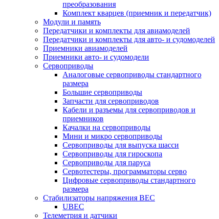
преобразования
Комплект кварцев (приемник и передатчик)
Модули и память
Передатчики и комплекты для авиамоделей
Передатчики и комплекты для авто- и судомоделей
Приемники авиамоделей
Приемники авто- и судомодели
Сервоприводы
Аналоговые сервоприводы стандартного
размера
Большие сервоприводы
Запчасти для сервоприводов
Кабели и разъемы для сервоприводов и
приемников
Качалки на сервоприводы
Мини и микро сервоприводы
Сервоприводы для выпуска шасси
Сервоприводы для гироскопа
Сервоприводы для паруса
Сервотестеры, программаторы серво
Цифровые сервоприводы стандартного
размера
Стабилизаторы напряжения BEC
UBEC
Телеметрия и датчики