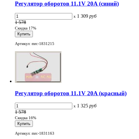
Регулятор оборотов 11.1V 20A (синий)
1 309
руб
x
1 578
Скидка 17%
Артикул: mrc-1831215
Регулятор оборотов 11.1V 20A (красный)
1 325
руб
x
1 578
Скидка 16%
Артикул: mrc-1831163