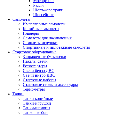
Мотоциклы
Ралли
Шорт-корс траки
Шоссейные
Самолеты
Импеллерные самолеты
Копийные самолеты
Планеры
Самолеты для начинающих
Самолеты игрушки
Спортивные и пилотажные самолеты
Стартовое оборудование
Заправочные бутылочки
Накалы свечи
Ротостартеры
Свечи бензо ДВС
Свечи нитро ДВС
Стартовые наборы
Стартовые столы и аксессуары
Термометры
Танки
Танки копийные
Танки-игрушки
Танки-шпионы
Танковые бои