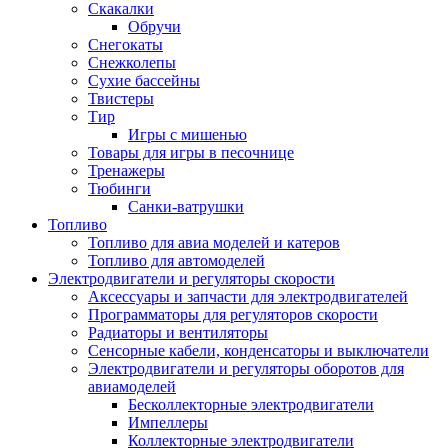
Скакалки
Обручи
Снегокаты
Снежколепы
Сухие бассейны
Твистеры
Тир
Игры с мишенью
Товары для игры в песочнице
Тренажеры
Тюбинги
Санки-ватрушки
Топливо
Топливо для авиа моделей и катеров
Топливо для автомоделей
Электродвигатели и регуляторы скорости
Аксессуары и запчасти для электродвигателей
Программаторы для регуляторов скорости
Радиаторы и вентиляторы
Сенсорные кабели, конденсаторы и выключатели
Электродвигатели и регуляторы оборотов для
авиамоделей
Бесколлекторные электродвигатели
Импеллеры
Коллекторные электродвигатели