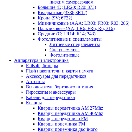
низким саморазрядом
Большие (D; LR20; R20; 373)
Квадратные (3336;3R12)
Крона (9V; 6F22)
Мизинчиковые (AAA; LR03; FR03; R03; 286)
Пальчиковые (AA; LR6; FR6; R6; 316)
Средние (C; LR14; R14; 343)
Фотолитиевые и спецэлементы
Литиевые спецэлементы
Спецэлементы
Фотолитиевые
Аппаратура и электроника
Failsafe, биперы
Flash накопители и карты памяти
Аксессуары для передатчиков
Антенны
Выключатель бортового питания
Гироскопы и аксессуары
Кабели для передатчика
Кварцы
Кварцы передатчика AM 27Mhz
Кварцы передатчика AM 40Mhz
Кварцы передатчика FM
Кварцы приемника FM
Кварцы приемника двойного