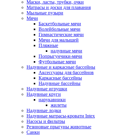
Маски, ласты, трубки, очки
Матрасы и доски для плавания
Мыльные пузыри
Мячи
Баскетбольные мячи
Волейбольные мячи
Гимнастические мячи
Мячи для малышей
Пляжные
надувные мячи
Попрыгунчики-мячи
Футбольные мячи
Надувные и каркасные бассейны
Аксессуары для бассейнов
Каркасные бассейны
Надувные бассейны
Надувные игрушки
Надувные круги
нарукавники
жилеты
Надувные лодки
Надувные матрасы-кровати Intex
Насосы и фильтры
Резиновые прыгуны животные
Санки