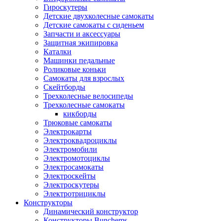
Гироскутеры
Детские двухколесные самокаты
Детские самокаты с сиденьем
Запчасти и аксессуары
Защитная экипировка
Каталки
Машинки педальные
Роликовые коньки
Самокаты для взрослых
Скейтборды
Трехколесные велосипеды
Трехколесные самокаты
кикборды
Трюковые самокаты
Электрокарты
Электроквадроциклы
Электромобили
Электромотоциклы
Электросамокаты
Электроскейты
Электроскутеры
Электротрициклы
Конструкторы
Динамический конструктор
Конструкторы Bunchems