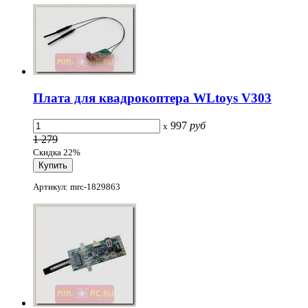
Плата для квадрокоптера WLtoys V303
997
руб
x
1 279
Скидка 22%
Артикул: mrc-1829863