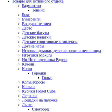
Товары для активного отдыха
Бадминтон
Теннис
Бокс
Бумеранги
Воздушные змеи
Дартс
Детские батуты
Детские палатки
Детские спортивные комплексы
Другие игры
Игровые домики, детские горки и песочницы
Игрушки Mokuru
Йо-Йо и пружинка Радуга
Качели
Кегли
Городки
Гольф
Кольцебросы
Коньки
Кубики Fidget Cube
Ледянки
Лошадки на палочке
Лыжи
Сноуборд