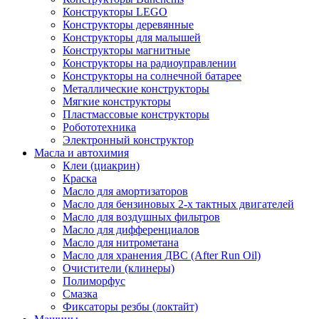
Конструкторы LEGO
Конструкторы деревянные
Конструкторы для малышей
Конструкторы магнитные
Конструкторы на радиоуправлении
Конструкторы на солнечной батарее
Металлические конструкторы
Мягкие конструкторы
Пластмассовые конструкторы
Робототехника
Электронный конструктор
Масла и автохимия
Клеи (циакрин)
Краска
Масло для амортизаторов
Масло для бензиновых 2-х тактных двигателей
Масло для воздушных фильтров
Масло для дифференциалов
Масло для нитрометана
Масло для хранения ДВС (After Run Oil)
Очистители (клинеры)
Полиморфус
Смазка
Фиксаторы резбы (локтайт)