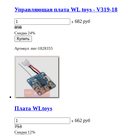
Управляющая плата WL toys - V319-18
682
руб
x
898
Скидка 24%
Артикул: mrc-1828355
Плата WLtoys
662
руб
x
753
Скидка 12%