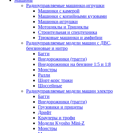
Машины
Радиоуправляемые машинки-игрушки
Машинки с камерой
Машинки с копийными кузовами
Машинки-игрушки
Мотоциклы и Трициклы
Строительная и спецтехника
Трюковые машинки и амфибии
Радиоуправляемые модели машин с ДВС,
бензиновые и нитро
Багги
Внедорожники (трагги)
Внедорожники на бензине 1:5 и 1:8
Монстры
Ралли
Шорт-корс траки
Шоссейные
Радиоуправляемые модели машин электро
Багги
Внедорожники (трагги)
Грузовики и прицепы
Дрифт
Краулеры и трофи
Модели Kyosho Mini-Z
Монстры