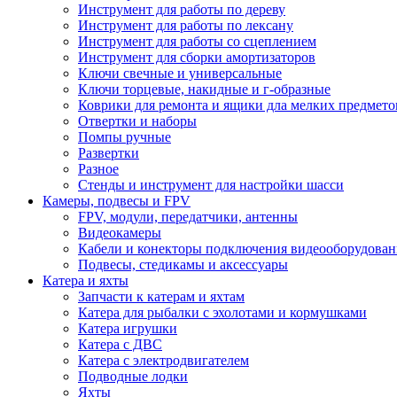
Инструмент для работы по дереву
Инструмент для работы по лексану
Инструмент для работы со сцеплением
Инструмент для сборки амортизаторов
Ключи свечные и универсальные
Ключи торцевые, накидные и г-образные
Коврики для ремонта и ящики дла мелких предмето
Отвертки и наборы
Помпы ручные
Развертки
Разное
Стенды и инструмент для настройки шасси
Камеры, подвесы и FPV
FPV, модули, передатчики, антенны
Видеокамеры
Кабели и конекторы подключения видеооборудован
Подвесы, стедикамы и аксессуары
Катера и яхты
Запчасти к катерам и яхтам
Катера для рыбалки с эхолотами и кормушками
Катера игрушки
Катера с ДВС
Катера с электродвигателем
Подводные лодки
Яхты