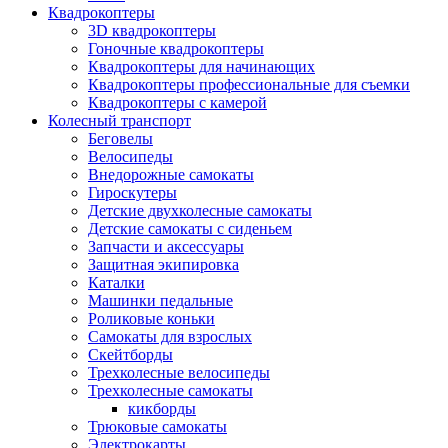
Квадрокоптеры
3D квадрокоптеры
Гоночные квадрокоптеры
Квадрокоптеры для начинающих
Квадрокоптеры профессиональные для съемки
Квадрокоптеры с камерой
Колесный транспорт
Беговелы
Велосипеды
Внедорожные самокаты
Гироскутеры
Детские двухколесные самокаты
Детские самокаты с сиденьем
Запчасти и аксессуары
Защитная экипировка
Каталки
Машинки педальные
Роликовые коньки
Самокаты для взрослых
Скейтборды
Трехколесные велосипеды
Трехколесные самокаты
кикборды
Трюковые самокаты
Электрокарты