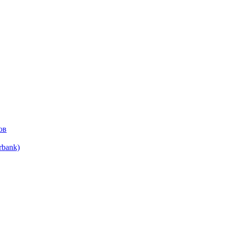
ов
bank)