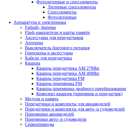
Фотолитиевые и спецэлементы
Литиевые спецэлементы
Спецэлементы
Фотолитиевые
Аппаратура и электроника
Failsafe, биперы
Flash накопители и карты памяти
Аксессуары для передатчиков
Антенны
Выключатель бортового питания
Гироскопы и аксессуары
Кабели для передатчика
Кварцы
Кварцы передатчика AM 27Mhz
Кварцы передатчика AM 40Mhz
Кварцы передатчика FM
Кварцы приемника FM
Кварцы приемника двойного преобразования
Комплект кварцев (приемник и передатчик)
Модули и память
Передатчики и комплекты для авиамоделей
Передатчики и комплекты для авто- и судомоделей
Приемники авиамоделей
Приемники авто- и судомодели
Сервоприводы