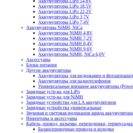
Аккумуляторы LiPo 14,8V
Аккумуляторы LiPo 18,5V
Аккумуляторы LiPo 22,2V
Аккумуляторы LiPo 3,7V
Аккумуляторы LiPo 7,4V
Аккумуляторы NiMH, NiCa
Аккумуляторы NiMH 4,8V
Аккумуляторы NiMH 7,2V
Аккумуляторы NiMH 8,4V
Аккумуляторы NiMH 9,6V
Аккумуляторы NiMH, NiCa 6,0V
Аксессуары
Блоки питания
Другие аккумуляторы
Аккумуляторы для видеокамер и фотоаппарат
Аккумуляторы для радиотелефонов
Универсальные внешние аккумуляторы (Power
Зарядные устр-ва для LiPo
Зарядные устр-ва для NiMH
Зарядные устройства для LA аккумуляторов
Зарядные устройства универсальные
Звуковая и световая индикация заряда аккумулятора
Инверторы и аксессуары
Кабель, провод, разъемы, переходники, термоусадка
Балансировочные провода и колодки