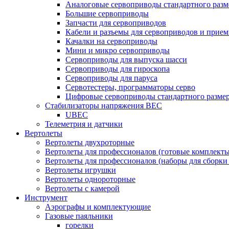
Аналоговые сервоприводы стандартного разм
Большие сервоприводы
Запчасти для сервоприводов
Кабели и разъемы для сервоприводов и прие
Качалки на сервоприводы
Мини и микро сервоприводы
Сервоприводы для выпуска шасси
Сервоприводы для гироскопа
Сервоприводы для паруса
Сервотестеры, программаторы серво
Цифровые сервоприводы стандартного разме
Стабилизаторы напряжения BEC
UBEC
Телеметрия и датчики
Вертолеты
Вертолеты двухроторные
Вертолеты для профессионалов (готовые комплект
Вертолеты для профессионалов (наборы для сборки
Вертолеты игрушки
Вертолеты однороторные
Вертолеты с камерой
Инструмент
Аэрографы и комплектующие
Газовые паяльники
горелки