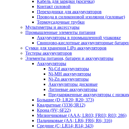
Кабель для зарядки (косичка)
Контакт силовой
Переходники для аккумуляторов
Провода в силиконовой изоляции (силовые)
Термоусадочные трубки
Мультиметры и аксессуары
Промышленные элементы питания
Аккумуляторы в промышленной упаковке
Свинцово-кислотные аккумуляторные батаре
Сумки для хранения LiPo аккумуляторов
Тестеры аккумуляторов
Элементы питания, батареи и аккумуляторы
Аккумуляторы
Ni-Cd аккумуляторы
Ni-MH аккумуляторы
Ni-Zn аккумуляторы
Аккумуляторы дисковые
Литиевые аккумуляторы
Предзаряженные аккумуляторы с низки
Большие (D; LR20; R20; 373)
Квадратные (3336;3R12)
Крона (9V; 6F22)
Мизинчиковые (AAA; LR03; FR03; R03; 286)
Пальчиковые (AA; LR6; FR6; R6; 316)
Средние (C; LR14; R14; 343)