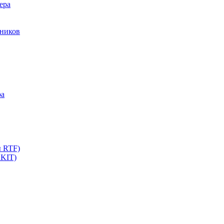
ера
мников
ра
ы RTF)
 KIT)