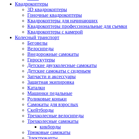
Квадрокоптеры
3D квадрокоптеры
Гоночные квадрокоптеры
Квадрокоптеры для начинающих
Квадрокоптеры профессиональные для съемки
Квадрокоптеры с камерой
Колесный транспорт
Беговелы
Велосипеды
Внедорожные самокаты
Гироскутеры
Детские двухколесные самокаты
Детские самокаты с сиденьем
Запчасти и аксессуары
Защитная экипировка
Каталки
Машинки педальные
Роликовые коньки
Самокаты для взрослых
Скейтборды
Трехколесные велосипеды
Трехколесные самокаты
кикборды
Трюковые самокаты
Электрокарты