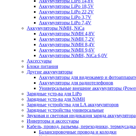
Аккумуляторы LiPo 14,8V
Аккумуляторы LiPo 18,5V
Аккумуляторы LiPo 22,2V
Аккумуляторы LiPo 3,7V
Аккумуляторы LiPo 7,4V
Аккумуляторы NiMH, NiCa
Аккумуляторы NiMH 4,8V
Аккумуляторы NiMH 7,2V
Аккумуляторы NiMH 8,4V
Аккумуляторы NiMH 9,6V
Аккумуляторы NiMH, NiCa 6,0V
Аксессуары
Блоки питания
Другие аккумуляторы
Аккумуляторы для видеокамер и фотоаппарат
Аккумуляторы для радиотелефонов
Универсальные внешние аккумуляторы (Power
Зарядные устр-ва для LiPo
Зарядные устр-ва для NiMH
Зарядные устройства для LA аккумуляторов
Зарядные устройства универсальные
Звуковая и световая индикация заряда аккумулятора
Инверторы и аксессуары
Кабель, провод, разъемы, переходники, термоусадка
Балансировочные провода и колодки