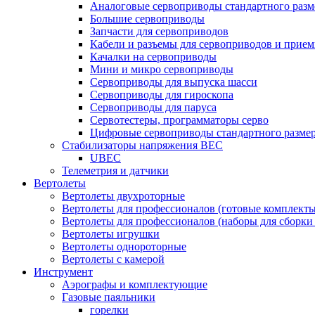
Аналоговые сервоприводы стандартного разм
Большие сервоприводы
Запчасти для сервоприводов
Кабели и разъемы для сервоприводов и прие
Качалки на сервоприводы
Мини и микро сервоприводы
Сервоприводы для выпуска шасси
Сервоприводы для гироскопа
Сервоприводы для паруса
Сервотестеры, программаторы серво
Цифровые сервоприводы стандартного разме
Стабилизаторы напряжения BEC
UBEC
Телеметрия и датчики
Вертолеты
Вертолеты двухроторные
Вертолеты для профессионалов (готовые комплект
Вертолеты для профессионалов (наборы для сборки
Вертолеты игрушки
Вертолеты однороторные
Вертолеты с камерой
Инструмент
Аэрографы и комплектующие
Газовые паяльники
горелки