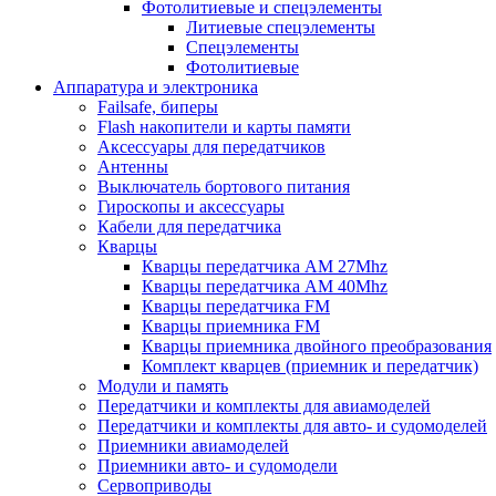
Фотолитиевые и спецэлементы
Литиевые спецэлементы
Спецэлементы
Фотолитиевые
Аппаратура и электроника
Failsafe, биперы
Flash накопители и карты памяти
Аксессуары для передатчиков
Антенны
Выключатель бортового питания
Гироскопы и аксессуары
Кабели для передатчика
Кварцы
Кварцы передатчика AM 27Mhz
Кварцы передатчика AM 40Mhz
Кварцы передатчика FM
Кварцы приемника FM
Кварцы приемника двойного преобразования
Комплект кварцев (приемник и передатчик)
Модули и память
Передатчики и комплекты для авиамоделей
Передатчики и комплекты для авто- и судомоделей
Приемники авиамоделей
Приемники авто- и судомодели
Сервоприводы