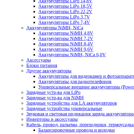
Аккумуляторы LiPo 14,8V
Аккумуляторы LiPo 18,5V
Аккумуляторы LiPo 22,2V
Аккумуляторы LiPo 3,7V
Аккумуляторы LiPo 7,4V
Аккумуляторы NiMH, NiCa
Аккумуляторы NiMH 4,8V
Аккумуляторы NiMH 7,2V
Аккумуляторы NiMH 8,4V
Аккумуляторы NiMH 9,6V
Аккумуляторы NiMH, NiCa 6,0V
Аксессуары
Блоки питания
Другие аккумуляторы
Аккумуляторы для видеокамер и фотоаппарат
Аккумуляторы для радиотелефонов
Универсальные внешние аккумуляторы (Power
Зарядные устр-ва для LiPo
Зарядные устр-ва для NiMH
Зарядные устройства для LA аккумуляторов
Зарядные устройства универсальные
Звуковая и световая индикация заряда аккумулятора
Инверторы и аксессуары
Кабель, провод, разъемы, переходники, термоусадка
Балансировочные провода и колодки