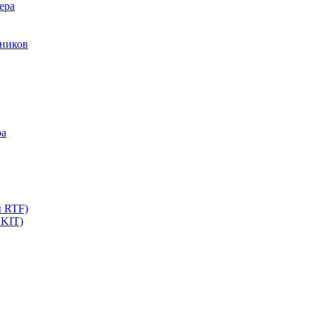
ера
мников
ра
ы RTF)
 KIT)