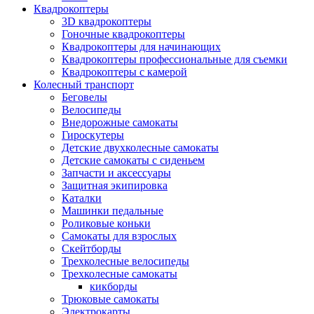
Квадрокоптеры
3D квадрокоптеры
Гоночные квадрокоптеры
Квадрокоптеры для начинающих
Квадрокоптеры профессиональные для съемки
Квадрокоптеры с камерой
Колесный транспорт
Беговелы
Велосипеды
Внедорожные самокаты
Гироскутеры
Детские двухколесные самокаты
Детские самокаты с сиденьем
Запчасти и аксессуары
Защитная экипировка
Каталки
Машинки педальные
Роликовые коньки
Самокаты для взрослых
Скейтборды
Трехколесные велосипеды
Трехколесные самокаты
кикборды
Трюковые самокаты
Электрокарты