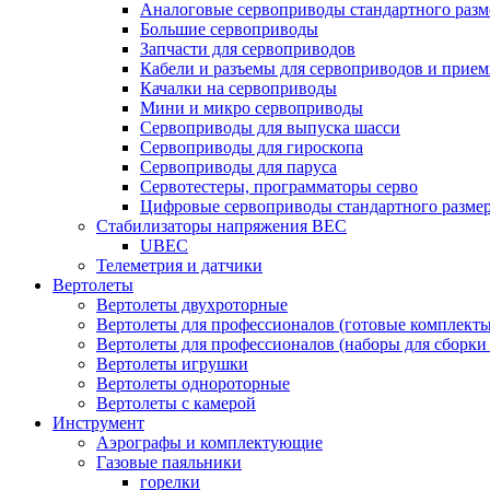
Аналоговые сервоприводы стандартного разм
Большие сервоприводы
Запчасти для сервоприводов
Кабели и разъемы для сервоприводов и прие
Качалки на сервоприводы
Мини и микро сервоприводы
Сервоприводы для выпуска шасси
Сервоприводы для гироскопа
Сервоприводы для паруса
Сервотестеры, программаторы серво
Цифровые сервоприводы стандартного разме
Стабилизаторы напряжения BEC
UBEC
Телеметрия и датчики
Вертолеты
Вертолеты двухроторные
Вертолеты для профессионалов (готовые комплект
Вертолеты для профессионалов (наборы для сборки
Вертолеты игрушки
Вертолеты однороторные
Вертолеты с камерой
Инструмент
Аэрографы и комплектующие
Газовые паяльники
горелки