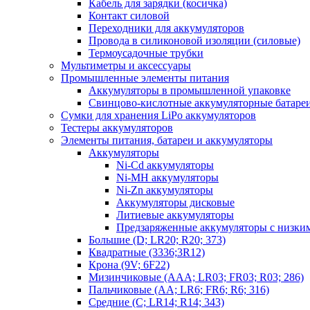
Кабель для зарядки (косичка)
Контакт силовой
Переходники для аккумуляторов
Провода в силиконовой изоляции (силовые)
Термоусадочные трубки
Мультиметры и аксессуары
Промышленные элементы питания
Аккумуляторы в промышленной упаковке
Свинцово-кислотные аккумуляторные батаре
Сумки для хранения LiPo аккумуляторов
Тестеры аккумуляторов
Элементы питания, батареи и аккумуляторы
Аккумуляторы
Ni-Cd аккумуляторы
Ni-MH аккумуляторы
Ni-Zn аккумуляторы
Аккумуляторы дисковые
Литиевые аккумуляторы
Предзаряженные аккумуляторы с низки
Большие (D; LR20; R20; 373)
Квадратные (3336;3R12)
Крона (9V; 6F22)
Мизинчиковые (AAA; LR03; FR03; R03; 286)
Пальчиковые (AA; LR6; FR6; R6; 316)
Средние (C; LR14; R14; 343)