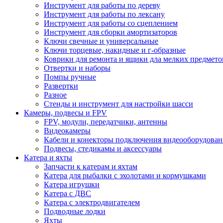
Инструмент для работы по дереву
Инструмент для работы по лексану
Инструмент для работы со сцеплением
Инструмент для сборки амортизаторов
Ключи свечные и универсальные
Ключи торцевые, накидные и г-образные
Коврики для ремонта и ящики дла мелких предмето
Отвертки и наборы
Помпы ручные
Развертки
Разное
Стенды и инструмент для настройки шасси
Камеры, подвесы и FPV
FPV, модули, передатчики, антенны
Видеокамеры
Кабели и конекторы подключения видеооборудован
Подвесы, стедикамы и аксессуары
Катера и яхты
Запчасти к катерам и яхтам
Катера для рыбалки с эхолотами и кормушками
Катера игрушки
Катера с ДВС
Катера с электродвигателем
Подводные лодки
Яхты