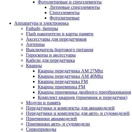
Фотолитиевые и спецэлементы
Литиевые спецэлементы
Спецэлементы
Фотолитиевые
Аппаратура и электроника
Failsafe, биперы
Flash накопители и карты памяти
Аксессуары для передатчиков
Антенны
Выключатель бортового питания
Гироскопы и аксессуары
Кабели для передатчика
Кварцы
Кварцы передатчика AM 27Mhz
Кварцы передатчика AM 40Mhz
Кварцы передатчика FM
Кварцы приемника FM
Кварцы приемника двойного преобразования
Комплект кварцев (приемник и передатчик)
Модули и память
Передатчики и комплекты для авиамоделей
Передатчики и комплекты для авто- и судомоделей
Приемники авиамоделей
Приемники авто- и судомодели
Сервоприводы