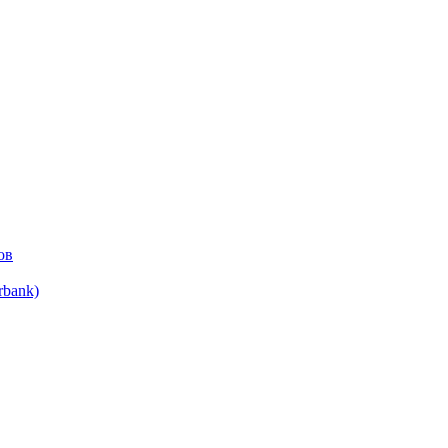
ов
bank)