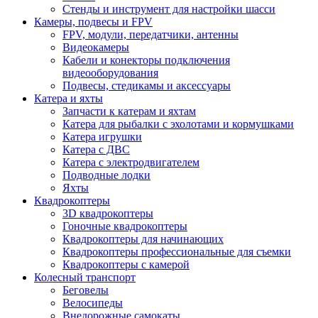
Стенды и инструмент для настройки шасси
Камеры, подвесы и FPV
FPV, модули, передатчики, антенны
Видеокамеры
Кабели и конекторы подключения
видеооборудования
Подвесы, стедикамы и аксессуары
Катера и яхты
Запчасти к катерам и яхтам
Катера для рыбалки с эхолотами и кормушками
Катера игрушки
Катера с ДВС
Катера с электродвигателем
Подводные лодки
Яхты
Квадрокоптеры
3D квадрокоптеры
Гоночные квадрокоптеры
Квадрокоптеры для начинающих
Квадрокоптеры профессиональные для съемки
Квадрокоптеры с камерой
Колесный транспорт
Беговелы
Велосипеды
Внедорожные самокаты