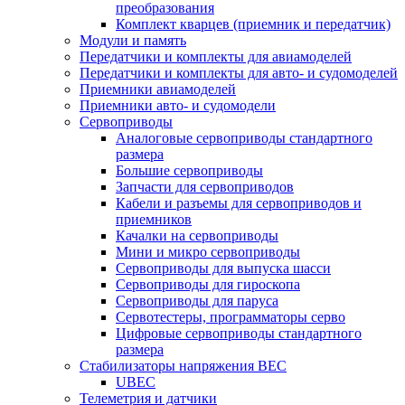
преобразования
Комплект кварцев (приемник и передатчик)
Модули и память
Передатчики и комплекты для авиамоделей
Передатчики и комплекты для авто- и судомоделей
Приемники авиамоделей
Приемники авто- и судомодели
Сервоприводы
Аналоговые сервоприводы стандартного
размера
Большие сервоприводы
Запчасти для сервоприводов
Кабели и разъемы для сервоприводов и
приемников
Качалки на сервоприводы
Мини и микро сервоприводы
Сервоприводы для выпуска шасси
Сервоприводы для гироскопа
Сервоприводы для паруса
Сервотестеры, программаторы серво
Цифровые сервоприводы стандартного
размера
Стабилизаторы напряжения BEC
UBEC
Телеметрия и датчики