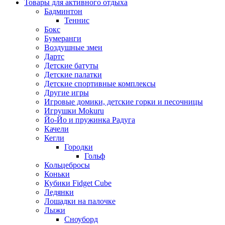
Товары для активного отдыха
Бадминтон
Теннис
Бокс
Бумеранги
Воздушные змеи
Дартс
Детские батуты
Детские палатки
Детские спортивные комплексы
Другие игры
Игровые домики, детские горки и песочницы
Игрушки Mokuru
Йо-Йо и пружинка Радуга
Качели
Кегли
Городки
Гольф
Кольцебросы
Коньки
Кубики Fidget Cube
Ледянки
Лошадки на палочке
Лыжи
Сноуборд