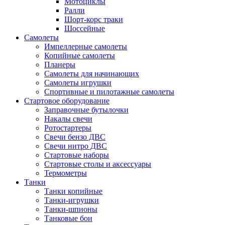
Мотоциклы
Ралли
Шорт-корс траки
Шоссейные
Самолеты
Импеллерные самолеты
Копийные самолеты
Планеры
Самолеты для начинающих
Самолеты игрушки
Спортивные и пилотажные самолеты
Стартовое оборудование
Заправочные бутылочки
Накалы свечи
Ротостартеры
Свечи бензо ДВС
Свечи нитро ДВС
Стартовые наборы
Стартовые столы и аксессуары
Термометры
Танки
Танки копийные
Танки-игрушки
Танки-шпионы
Танковые бои