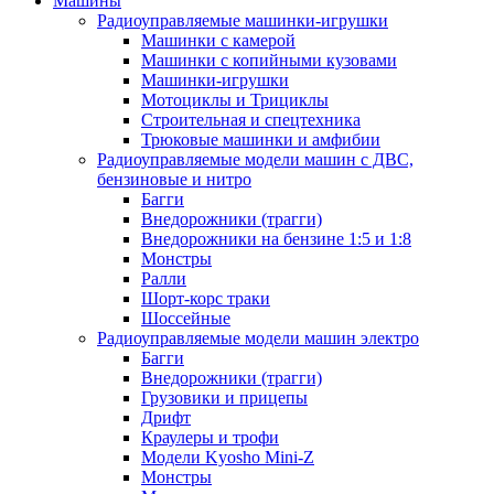
Машины
Радиоуправляемые машинки-игрушки
Машинки с камерой
Машинки с копийными кузовами
Машинки-игрушки
Мотоциклы и Трициклы
Строительная и спецтехника
Трюковые машинки и амфибии
Радиоуправляемые модели машин с ДВС,
бензиновые и нитро
Багги
Внедорожники (трагги)
Внедорожники на бензине 1:5 и 1:8
Монстры
Ралли
Шорт-корс траки
Шоссейные
Радиоуправляемые модели машин электро
Багги
Внедорожники (трагги)
Грузовики и прицепы
Дрифт
Краулеры и трофи
Модели Kyosho Mini-Z
Монстры