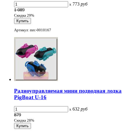
773
руб
x
1 089
Скидка 29%
Артикул: mrc-0010167
Радиоуправляемая мини подводная лодка
PigBoat U-16
632
руб
x
879
Скидка 28%