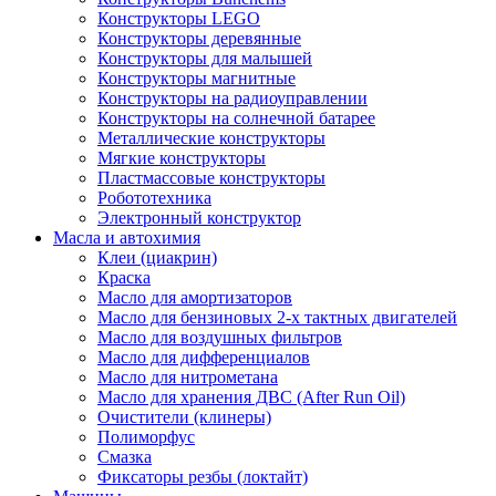
Конструкторы LEGO
Конструкторы деревянные
Конструкторы для малышей
Конструкторы магнитные
Конструкторы на радиоуправлении
Конструкторы на солнечной батарее
Металлические конструкторы
Мягкие конструкторы
Пластмассовые конструкторы
Робототехника
Электронный конструктор
Масла и автохимия
Клеи (циакрин)
Краска
Масло для амортизаторов
Масло для бензиновых 2-х тактных двигателей
Масло для воздушных фильтров
Масло для дифференциалов
Масло для нитрометана
Масло для хранения ДВС (After Run Oil)
Очистители (клинеры)
Полиморфус
Смазка
Фиксаторы резбы (локтайт)