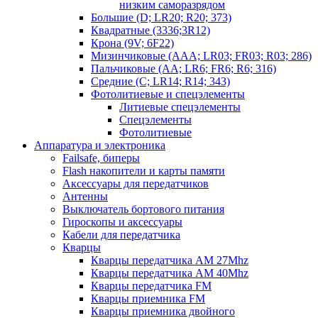
низким саморазрядом
Большие (D; LR20; R20; 373)
Квадратные (3336;3R12)
Крона (9V; 6F22)
Мизинчиковые (AAA; LR03; FR03; R03; 286)
Пальчиковые (AA; LR6; FR6; R6; 316)
Средние (C; LR14; R14; 343)
Фотолитиевые и спецэлементы
Литиевые спецэлементы
Спецэлементы
Фотолитиевые
Аппаратура и электроника
Failsafe, биперы
Flash накопители и карты памяти
Аксессуары для передатчиков
Антенны
Выключатель бортового питания
Гироскопы и аксессуары
Кабели для передатчика
Кварцы
Кварцы передатчика AM 27Mhz
Кварцы передатчика AM 40Mhz
Кварцы передатчика FM
Кварцы приемника FM
Кварцы приемника двойного