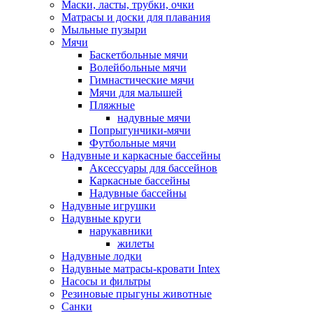
Маски, ласты, трубки, очки
Матрасы и доски для плавания
Мыльные пузыри
Мячи
Баскетбольные мячи
Волейбольные мячи
Гимнастические мячи
Мячи для малышей
Пляжные
надувные мячи
Попрыгунчики-мячи
Футбольные мячи
Надувные и каркасные бассейны
Аксессуары для бассейнов
Каркасные бассейны
Надувные бассейны
Надувные игрушки
Надувные круги
нарукавники
жилеты
Надувные лодки
Надувные матрасы-кровати Intex
Насосы и фильтры
Резиновые прыгуны животные
Санки