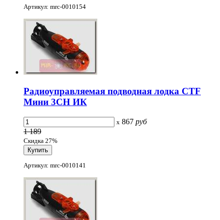
Артикул: mrc-0010154
Радиоуправляемая подводная лодка CTF
Мини 3CH ИК
867
руб
x
1 189
Скидка 27%
Артикул: mrc-0010141