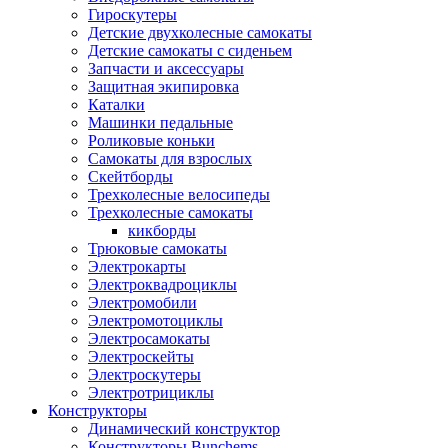
Гироскутеры
Детские двухколесные самокаты
Детские самокаты с сиденьем
Запчасти и аксессуары
Защитная экипировка
Каталки
Машинки педальные
Роликовые коньки
Самокаты для взрослых
Скейтборды
Трехколесные велосипеды
Трехколесные самокаты
кикборды
Трюковые самокаты
Электрокарты
Электроквадроциклы
Электромобили
Электромотоциклы
Электросамокаты
Электроскейты
Электроскутеры
Электротрициклы
Конструкторы
Динамический конструктор
Конструкторы Bunchems