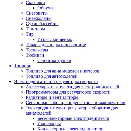
Скакалки
Обручи
Снегокаты
Снежколепы
Сухие бассейны
Твистеры
Тир
Игры с мишенью
Товары для игры в песочнице
Тренажеры
Тюбинги
Санки-ватрушки
Топливо
Топливо для авиа моделей и катеров
Топливо для автомоделей
Электродвигатели и регуляторы скорости
Аксессуары и запчасти для электродвигателей
Программаторы для регуляторов скорости
Радиаторы и вентиляторы
Сенсорные кабели, конденсаторы и выключатели
Электродвигатели и регуляторы оборотов для
авиамоделей
Бесколлекторные электродвигатели
Импеллеры
Коллекторные электродвигатели