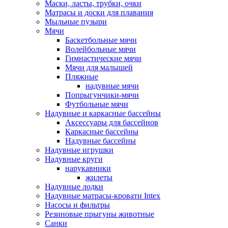
Маски, ласты, трубки, очки
Матрасы и доски для плавания
Мыльные пузыри
Мячи
Баскетбольные мячи
Волейбольные мячи
Гимнастические мячи
Мячи для малышей
Пляжные
надувные мячи
Попрыгунчики-мячи
Футбольные мячи
Надувные и каркасные бассейны
Аксессуары для бассейнов
Каркасные бассейны
Надувные бассейны
Надувные игрушки
Надувные круги
нарукавники
жилеты
Надувные лодки
Надувные матрасы-кровати Intex
Насосы и фильтры
Резиновые прыгуны животные
Санки