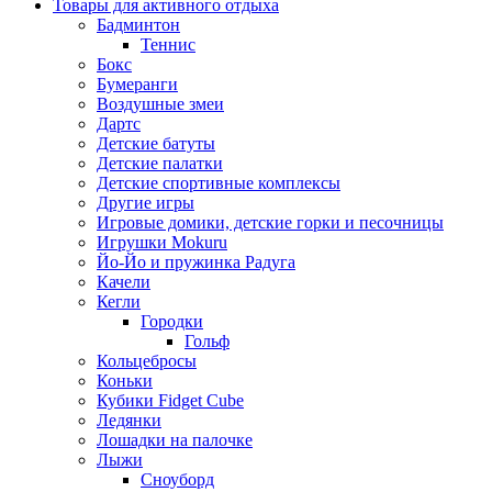
Товары для активного отдыха
Бадминтон
Теннис
Бокс
Бумеранги
Воздушные змеи
Дартс
Детские батуты
Детские палатки
Детские спортивные комплексы
Другие игры
Игровые домики, детские горки и песочницы
Игрушки Mokuru
Йо-Йо и пружинка Радуга
Качели
Кегли
Городки
Гольф
Кольцебросы
Коньки
Кубики Fidget Cube
Ледянки
Лошадки на палочке
Лыжи
Сноуборд