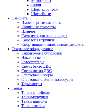
Мотоциклы
Ралли
Шорт-корс траки
Шоссейные
Самолеты
Импеллерные самолеты
Копийные самолеты
Планеры
Самолеты для начинающих
Самолеты игрушки
Спортивные и пилотажные самолеты
Стартовое оборудование
Заправочные бутылочки
Накалы свечи
Ротостартеры
Свечи бензо ДВС
Свечи нитро ДВС
Стартовые наборы
Стартовые столы и аксессуары
Термометры
Танки
Танки копийные
Танки-игрушки
Танки-шпионы
Танковые бои