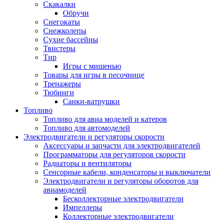
Скакалки
Обручи
Снегокаты
Снежколепы
Сухие бассейны
Твистеры
Тир
Игры с мишенью
Товары для игры в песочнице
Тренажеры
Тюбинги
Санки-ватрушки
Топливо
Топливо для авиа моделей и катеров
Топливо для автомоделей
Электродвигатели и регуляторы скорости
Аксессуары и запчасти для электродвигателей
Программаторы для регуляторов скорости
Радиаторы и вентиляторы
Сенсорные кабели, конденсаторы и выключатели
Электродвигатели и регуляторы оборотов для
авиамоделей
Бесколлекторные электродвигатели
Импеллеры
Коллекторные электродвигатели