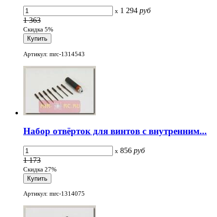
1 294
руб
x
1 363
Скидка 5%
Артикул: mrc-1314543
Набор отвёрток для винтов с внутренним...
856
руб
x
1 173
Скидка 27%
Артикул: mrc-1314075