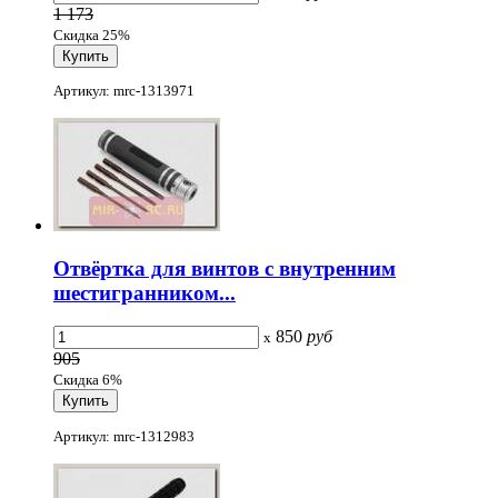
1 173
Скидка 25%
Артикул: mrc-1313971
Отвёртка для винтов с внутренним
шестигранником...
850
руб
x
905
Скидка 6%
Артикул: mrc-1312983