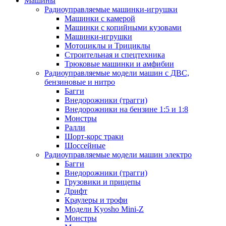
Машины
Радиоуправляемые машинки-игрушки
Машинки с камерой
Машинки с копийными кузовами
Машинки-игрушки
Мотоциклы и Трициклы
Строительная и спецтехника
Трюковые машинки и амфибии
Радиоуправляемые модели машин с ДВС,
бензиновые и нитро
Багги
Внедорожники (трагги)
Внедорожники на бензине 1:5 и 1:8
Монстры
Ралли
Шорт-корс траки
Шоссейные
Радиоуправляемые модели машин электро
Багги
Внедорожники (трагги)
Грузовики и прицепы
Дрифт
Краулеры и трофи
Модели Kyosho Mini-Z
Монстры