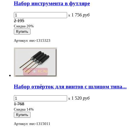
Набор инструмента в футляре
1 756
руб
x
2 195
Скидка 20%
Артикул: mrc-1315323
Набор отвёрток для винтов с шлицом типа...
1 520
руб
x
1 768
Скидка 14%
Артикул: mrc-1315011