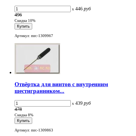
446
руб
x
496
Скидка 10%
Артикул: mrc-1309967
Отвёртка для винтов с внутренним
шестигранником...
439
руб
x
478
Скидка 8%
Артикул: mrc-1309863