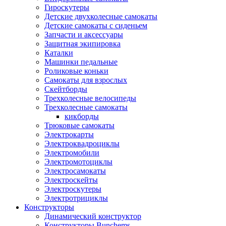
Гироскутеры
Детские двухколесные самокаты
Детские самокаты с сиденьем
Запчасти и аксессуары
Защитная экипировка
Каталки
Машинки педальные
Роликовые коньки
Самокаты для взрослых
Скейтборды
Трехколесные велосипеды
Трехколесные самокаты
кикборды
Трюковые самокаты
Электрокарты
Электроквадроциклы
Электромобили
Электромотоциклы
Электросамокаты
Электроскейты
Электроскутеры
Электротрициклы
Конструкторы
Динамический конструктор
Конструкторы Bunchems