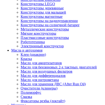
Конструкторы LEGO
Конструкторы деревянные
Конструкторы для малышей
Конструкторы магнитные
Конструкторы на радиоуправлении
Конструкторы на солнечной батарее
Металлические конструкторы
Мягкие конструкторы
Пластмассовые конструкторы
Робототехника
Электронный конструктор
Масла и автохимия
Клеи (циакрин)
Краска
Масло для амортизаторов
Масло для бензиновых 2-х тактных двигателей
Масло для воздушных фильтров
Масло для дифференциалов
Масло для нитрометана
Масло для хранения ДВС (After Run Oil)
Очистители (клинеры)
Полиморфус
Смазка
Фиксаторы резбы (локтайт)