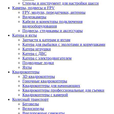
Стенды и инструмент для настройки шасси
Камеры, подвесы и FPV
FPV, модули, передатчики, антенны
Видеокамеры
Кабели и конекторы подключения
видеооборудования
Подвесы, стедикамы и аксессуары
Катера и яхты
Запчасти к катерам и яхтам
Катера для рыбалки с эхолотами и кормушками
Катера игрушки
Катера с ДВС
Катера с электродвигателем
Подводные лодки
Яхты
Квадрокоптеры
3D квадрокоптеры
Гоночные квадрокоптеры
Квадрокоптеры для начинающих
Квадрокоптеры профессиональные для съемки
Квадрокоптеры с камерой
Колесный транспорт
Беговелы
Велосипеды
Внедорожные самокаты