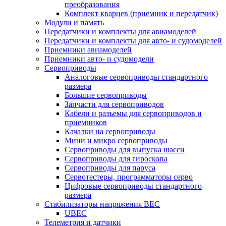
преобразования
Комплект кварцев (приемник и передатчик)
Модули и память
Передатчики и комплекты для авиамоделей
Передатчики и комплекты для авто- и судомоделей
Приемники авиамоделей
Приемники авто- и судомодели
Сервоприводы
Аналоговые сервоприводы стандартного
размера
Большие сервоприводы
Запчасти для сервоприводов
Кабели и разъемы для сервоприводов и
приемников
Качалки на сервоприводы
Мини и микро сервоприводы
Сервоприводы для выпуска шасси
Сервоприводы для гироскопа
Сервоприводы для паруса
Сервотестеры, программаторы серво
Цифровые сервоприводы стандартного
размера
Стабилизаторы напряжения BEC
UBEC
Телеметрия и датчики