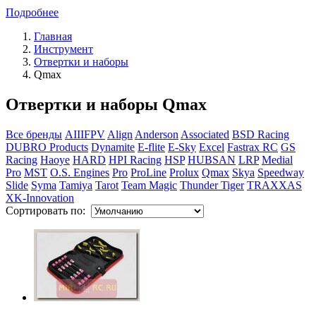
Подробнее
Главная
Инструмент
Отвертки и наборы
Qmax
Отвертки и наборы Qmax
Все бренды
AIIIFPV
Align
Anderson
Associated
BSD Racing
DUBRO Products
Dynamite
E-flite
E-Sky
Excel
Fastrax RC
GS
Racing
Haoye
HARD
HPI Racing
HSP
HUBSAN
LRP
Medial
Pro
MST
O.S. Engines
Pro
ProLine
Prolux
Qmax
Skya
Speedway
Slide
Syma
Tamiya
Tarot
Team Magic
Thunder Tiger
TRAXXAS
XK-Innovation
Сортировать по: