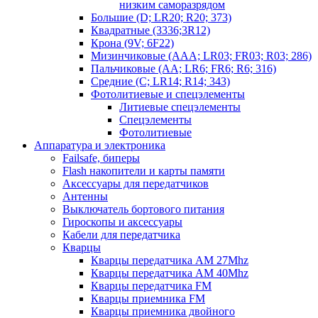
низким саморазрядом
Большие (D; LR20; R20; 373)
Квадратные (3336;3R12)
Крона (9V; 6F22)
Мизинчиковые (AAA; LR03; FR03; R03; 286)
Пальчиковые (AA; LR6; FR6; R6; 316)
Средние (C; LR14; R14; 343)
Фотолитиевые и спецэлементы
Литиевые спецэлементы
Спецэлементы
Фотолитиевые
Аппаратура и электроника
Failsafe, биперы
Flash накопители и карты памяти
Аксессуары для передатчиков
Антенны
Выключатель бортового питания
Гироскопы и аксессуары
Кабели для передатчика
Кварцы
Кварцы передатчика AM 27Mhz
Кварцы передатчика AM 40Mhz
Кварцы передатчика FM
Кварцы приемника FM
Кварцы приемника двойного