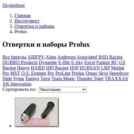
Подробнее
Главная
Инструмент
Отвертки и наборы
Prolux
Отвертки и наборы Prolux
Все бренды
AIIIFPV
Align
Anderson
Associated
BSD Racing
DUBRO Products
Dynamite
E-flite
E-Sky
Excel
Fastrax RC
GS
Racing
Haoye
HARD
HPI Racing
HSP
HUBSAN
LRP
Medial
Pro
MST
O.S. Engines
Pro
ProLine
Prolux
Qmax
Skya
Speedway
Slide
Syma
Tamiya
Tarot
Team Magic
Thunder Tiger
TRAXXAS
XK-Innovation
Сортировать по: