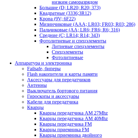
низким саморазрядом
Большие (D; LR20; R20; 373)
Квадратные (3336;3R12)
Крона (9V; 6F22)
Мизинчиковые (AAA; LR03; FR03; R03; 286)
Пальчиковые (AA; LR6; FR6; R6; 316)
Средние (C; LR14; R14; 343)
Фотолитиевые и спецэлементы
Литиевые спецэлементы
Спецэлементы
Фотолитиевые
Аппаратура и электроника
Failsafe, биперы
Flash накопители и карты памяти
Аксессуары для передатчиков
Антенны
Выключатель бортового питания
Гироскопы и аксессуары
Кабели для передатчика
Кварцы
Кварцы передатчика AM 27Mhz
Кварцы передатчика AM 40Mhz
Кварцы передатчика FM
Кварцы приемника FM
Кварцы приемника двойного