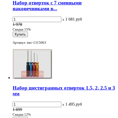
Набор отверток с 7 сменными
наконечниками в...
1 681
руб
x
1 978
Скидка 15%
Артикул: mrc-1315063
Набор шестигранных отверток 1.5, 2, 2.5 и 3
мм
1 495
руб
x
1 699
Скидка 12%