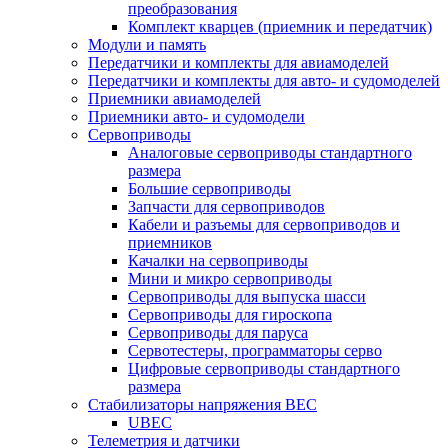
преобразования
Комплект кварцев (приемник и передатчик)
Модули и память
Передатчики и комплекты для авиамоделей
Передатчики и комплекты для авто- и судомоделей
Приемники авиамоделей
Приемники авто- и судомодели
Сервоприводы
Аналоговые сервоприводы стандартного
размера
Большие сервоприводы
Запчасти для сервоприводов
Кабели и разъемы для сервоприводов и
приемников
Качалки на сервоприводы
Мини и микро сервоприводы
Сервоприводы для выпуска шасси
Сервоприводы для гироскопа
Сервоприводы для паруса
Сервотестеры, программаторы серво
Цифровые сервоприводы стандартного
размера
Стабилизаторы напряжения BEC
UBEC
Телеметрия и датчики