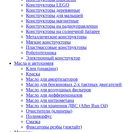
Конструкторы LEGO
Конструкторы деревянные
Конструкторы для малышей
Конструкторы магнитные
Конструкторы на радиоуправлении
Конструкторы на солнечной батарее
Металлические конструкторы
Мягкие конструкторы
Пластмассовые конструкторы
Робототехника
Электронный конструктор
Масла и автохимия
Клеи (циакрин)
Краска
Масло для амортизаторов
Масло для бензиновых 2-х тактных двигателей
Масло для воздушных фильтров
Масло для дифференциалов
Масло для нитрометана
Масло для хранения ДВС (After Run Oil)
Очистители (клинеры)
Полиморфус
Смазка
Фиксаторы резбы (локтайт)