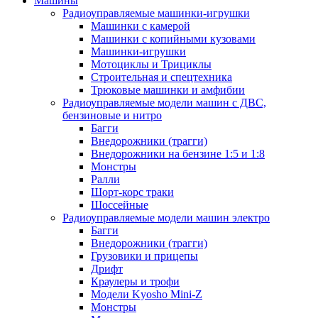
Машины
Радиоуправляемые машинки-игрушки
Машинки с камерой
Машинки с копийными кузовами
Машинки-игрушки
Мотоциклы и Трициклы
Строительная и спецтехника
Трюковые машинки и амфибии
Радиоуправляемые модели машин с ДВС,
бензиновые и нитро
Багги
Внедорожники (трагги)
Внедорожники на бензине 1:5 и 1:8
Монстры
Ралли
Шорт-корс траки
Шоссейные
Радиоуправляемые модели машин электро
Багги
Внедорожники (трагги)
Грузовики и прицепы
Дрифт
Краулеры и трофи
Модели Kyosho Mini-Z
Монстры