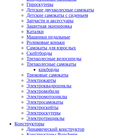
Гироскутеры
Детские двухколесные самокаты
Детские самокаты с сиденьем
Запчасти и аксессуары
Защитная экипировка
Каталки
Машинки педальные
Роликовые коньки
Самокаты для взрослых
Скейтборды
Трехколесные велосипеды
Трехколесные самокаты
кикборды
Трюковые самокаты
Электрокарты
Электроквадроциклы
Электромобили
Электромотоциклы
Электросамокаты
Электроскейты
Электроскутеры
Электротрициклы
Конструкторы
Динамический конструктор
Конструкторы Bunchems