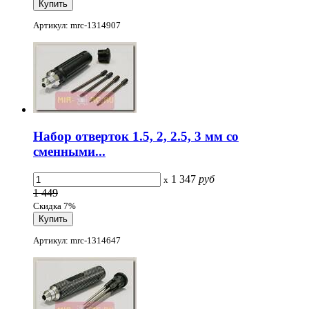
Артикул: mrc-1314907
Набор отверток 1.5, 2, 2.5, 3 мм со
сменными...
1 347
руб
x
1 449
Скидка 7%
Артикул: mrc-1314647