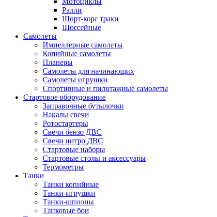
Мотоциклы
Ралли
Шорт-корс траки
Шоссейные
Самолеты
Импеллерные самолеты
Копийные самолеты
Планеры
Самолеты для начинающих
Самолеты игрушки
Спортивные и пилотажные самолеты
Стартовое оборудование
Заправочные бутылочки
Накалы свечи
Ротостартеры
Свечи бензо ДВС
Свечи нитро ДВС
Стартовые наборы
Стартовые столы и аксессуары
Термометры
Танки
Танки копийные
Танки-игрушки
Танки-шпионы
Танковые бои