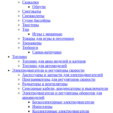
Скакалки
Обручи
Снегокаты
Снежколепы
Сухие бассейны
Твистеры
Тир
Игры с мишенью
Товары для игры в песочнице
Тренажеры
Тюбинги
Санки-ватрушки
Топливо
Топливо для авиа моделей и катеров
Топливо для автомоделей
Электродвигатели и регуляторы скорости
Аксессуары и запчасти для электродвигателей
Программаторы для регуляторов скорости
Радиаторы и вентиляторы
Сенсорные кабели, конденсаторы и выключатели
Электродвигатели и регуляторы оборотов для
авиамоделей
Бесколлекторные электродвигатели
Импеллеры
Коллекторные электродвигатели