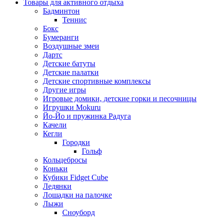
Товары для активного отдыха
Бадминтон
Теннис
Бокс
Бумеранги
Воздушные змеи
Дартс
Детские батуты
Детские палатки
Детские спортивные комплексы
Другие игры
Игровые домики, детские горки и песочницы
Игрушки Mokuru
Йо-Йо и пружинка Радуга
Качели
Кегли
Городки
Гольф
Кольцебросы
Коньки
Кубики Fidget Cube
Ледянки
Лошадки на палочке
Лыжи
Сноуборд