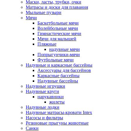
Маски, ласты, трубки, очки
Матрасы и доски для плавания
Мыльные пузыри
Мячи
Баскетбольные мячи
Волейбольные мячи
Гимнастические мячи
Мячи для малышей
Пляжные
надувные мячи
Попрыгунчики-мячи
Футбольные мячи
Надувные и каркасные бассейны
Аксессуары для бассейнов
Каркасные бассейны
Надувные бассейны
Надувные игрушки
Надувные круги
нарукавники
жилеты
Надувные лодки
Надувные матрасы-кровати Intex
Насосы и фильтры
Резиновые прыгуны животные
Санки