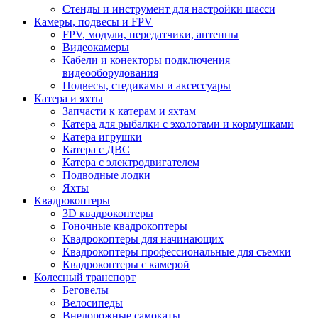
Стенды и инструмент для настройки шасси
Камеры, подвесы и FPV
FPV, модули, передатчики, антенны
Видеокамеры
Кабели и конекторы подключения
видеооборудования
Подвесы, стедикамы и аксессуары
Катера и яхты
Запчасти к катерам и яхтам
Катера для рыбалки с эхолотами и кормушками
Катера игрушки
Катера с ДВС
Катера с электродвигателем
Подводные лодки
Яхты
Квадрокоптеры
3D квадрокоптеры
Гоночные квадрокоптеры
Квадрокоптеры для начинающих
Квадрокоптеры профессиональные для съемки
Квадрокоптеры с камерой
Колесный транспорт
Беговелы
Велосипеды
Внедорожные самокаты