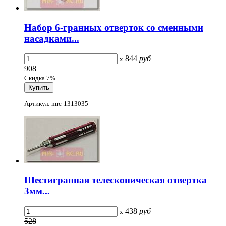
Набор 6-гранных отверток со сменными
насадками...
844
руб
x
908
Скидка 7%
Артикул: mrc-1313035
Шестигранная телескопическая отвертка
3мм...
438
руб
x
528