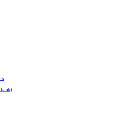
ов
bank)