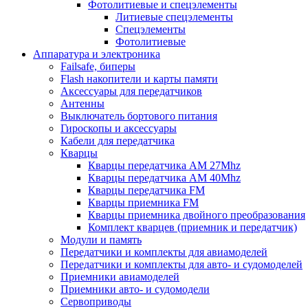
Фотолитиевые и спецэлементы
Литиевые спецэлементы
Спецэлементы
Фотолитиевые
Аппаратура и электроника
Failsafe, биперы
Flash накопители и карты памяти
Аксессуары для передатчиков
Антенны
Выключатель бортового питания
Гироскопы и аксессуары
Кабели для передатчика
Кварцы
Кварцы передатчика AM 27Mhz
Кварцы передатчика AM 40Mhz
Кварцы передатчика FM
Кварцы приемника FM
Кварцы приемника двойного преобразования
Комплект кварцев (приемник и передатчик)
Модули и память
Передатчики и комплекты для авиамоделей
Передатчики и комплекты для авто- и судомоделей
Приемники авиамоделей
Приемники авто- и судомодели
Сервоприводы