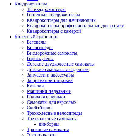
Квадрокоптеры
3D квадрокоптеры
Гоночные квадрокоптеры
Квадрокоптеры для начинающих
Квадрокоптеры профессиональные для съемки
Квадрокоптеры с камерой
Колесный транспорт
Беговелы
Велосипеды
Внедорожные самокаты
Гироскутеры
Детские двухколесные самокаты
Детские самокаты с сиденьем
Запчасти и аксессуары
Защитная экипировка
Каталки
Машинки педальные
Роликовые коньки
Самокаты для взрослых
Скейтборды
Трехколесные велосипеды
Трехколесные самокаты
кикборды
Трюковые самокаты
Электрокарты