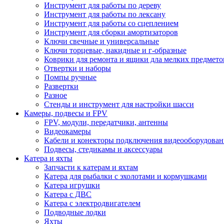
Инструмент для работы по дереву
Инструмент для работы по лексану
Инструмент для работы со сцеплением
Инструмент для сборки амортизаторов
Ключи свечные и универсальные
Ключи торцевые, накидные и г-образные
Коврики для ремонта и ящики дла мелких предмето
Отвертки и наборы
Помпы ручные
Развертки
Разное
Стенды и инструмент для настройки шасси
Камеры, подвесы и FPV
FPV, модули, передатчики, антенны
Видеокамеры
Кабели и конекторы подключения видеооборудован
Подвесы, стедикамы и аксессуары
Катера и яхты
Запчасти к катерам и яхтам
Катера для рыбалки с эхолотами и кормушками
Катера игрушки
Катера с ДВС
Катера с электродвигателем
Подводные лодки
Яхты