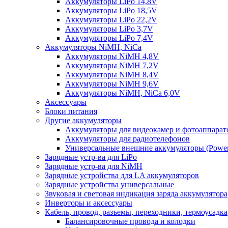
Аккумуляторы LiPo 14,8V
Аккумуляторы LiPo 18,5V
Аккумуляторы LiPo 22,2V
Аккумуляторы LiPo 3,7V
Аккумуляторы LiPo 7,4V
Аккумуляторы NiMH, NiCa
Аккумуляторы NiMH 4,8V
Аккумуляторы NiMH 7,2V
Аккумуляторы NiMH 8,4V
Аккумуляторы NiMH 9,6V
Аккумуляторы NiMH, NiCa 6,0V
Аксессуары
Блоки питания
Другие аккумуляторы
Аккумуляторы для видеокамер и фотоаппарат
Аккумуляторы для радиотелефонов
Универсальные внешние аккумуляторы (Power
Зарядные устр-ва для LiPo
Зарядные устр-ва для NiMH
Зарядные устройства для LA аккумуляторов
Зарядные устройства универсальные
Звуковая и световая индикация заряда аккумулятора
Инверторы и аксессуары
Кабель, провод, разъемы, переходники, термоусадка
Балансировочные провода и колодки