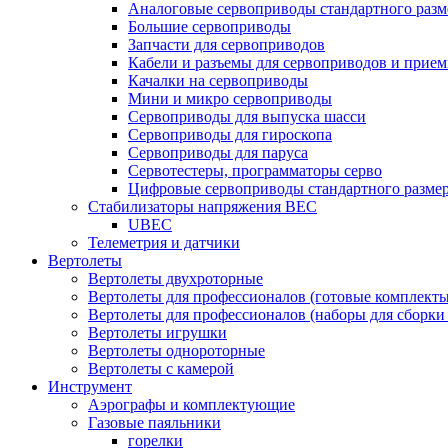
Аналоговые сервоприводы стандартного разм
Большие сервоприводы
Запчасти для сервоприводов
Кабели и разъемы для сервоприводов и прие
Качалки на сервоприводы
Мини и микро сервоприводы
Сервоприводы для выпуска шасси
Сервоприводы для гироскопа
Сервоприводы для паруса
Сервотестеры, программаторы серво
Цифровые сервоприводы стандартного разме
Стабилизаторы напряжения BEC
UBEC
Телеметрия и датчики
Вертолеты
Вертолеты двухроторные
Вертолеты для профессионалов (готовые комплект
Вертолеты для профессионалов (наборы для сборки
Вертолеты игрушки
Вертолеты однороторные
Вертолеты с камерой
Инструмент
Аэрографы и комплектующие
Газовые паяльники
горелки