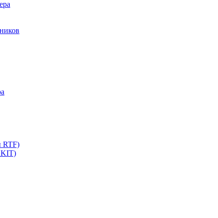
ера
мников
ра
ы RTF)
 KIT)