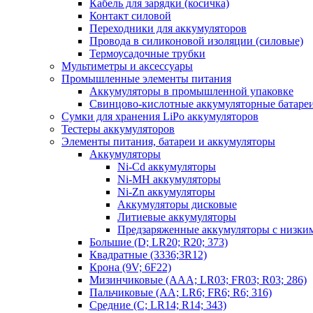
Кабель для зарядки (косичка)
Контакт силовой
Переходники для аккумуляторов
Провода в силиконовой изоляции (силовые)
Термоусадочные трубки
Мультиметры и аксессуары
Промышленные элементы питания
Аккумуляторы в промышленной упаковке
Свинцово-кислотные аккумуляторные батаре
Сумки для хранения LiPo аккумуляторов
Тестеры аккумуляторов
Элементы питания, батареи и аккумуляторы
Аккумуляторы
Ni-Cd аккумуляторы
Ni-MH аккумуляторы
Ni-Zn аккумуляторы
Аккумуляторы дисковые
Литиевые аккумуляторы
Предзаряженные аккумуляторы с низки
Большие (D; LR20; R20; 373)
Квадратные (3336;3R12)
Крона (9V; 6F22)
Мизинчиковые (AAA; LR03; FR03; R03; 286)
Пальчиковые (AA; LR6; FR6; R6; 316)
Средние (C; LR14; R14; 343)