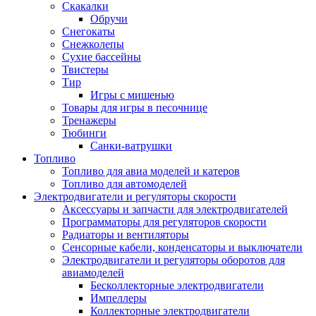
Скакалки
Обручи
Снегокаты
Снежколепы
Сухие бассейны
Твистеры
Тир
Игры с мишенью
Товары для игры в песочнице
Тренажеры
Тюбинги
Санки-ватрушки
Топливо
Топливо для авиа моделей и катеров
Топливо для автомоделей
Электродвигатели и регуляторы скорости
Аксессуары и запчасти для электродвигателей
Программаторы для регуляторов скорости
Радиаторы и вентиляторы
Сенсорные кабели, конденсаторы и выключатели
Электродвигатели и регуляторы оборотов для
авиамоделей
Бесколлекторные электродвигатели
Импеллеры
Коллекторные электродвигатели