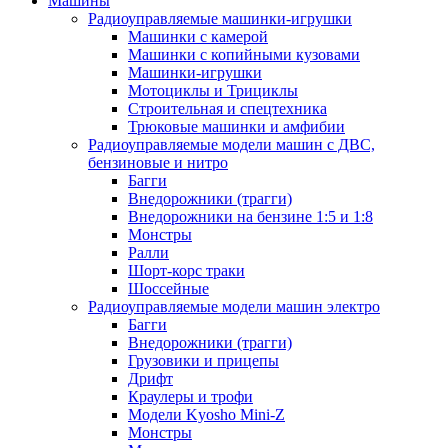
Машины
Радиоуправляемые машинки-игрушки
Машинки с камерой
Машинки с копийными кузовами
Машинки-игрушки
Мотоциклы и Трициклы
Строительная и спецтехника
Трюковые машинки и амфибии
Радиоуправляемые модели машин с ДВС,
бензиновые и нитро
Багги
Внедорожники (трагги)
Внедорожники на бензине 1:5 и 1:8
Монстры
Ралли
Шорт-корс траки
Шоссейные
Радиоуправляемые модели машин электро
Багги
Внедорожники (трагги)
Грузовики и прицепы
Дрифт
Краулеры и трофи
Модели Kyosho Mini-Z
Монстры