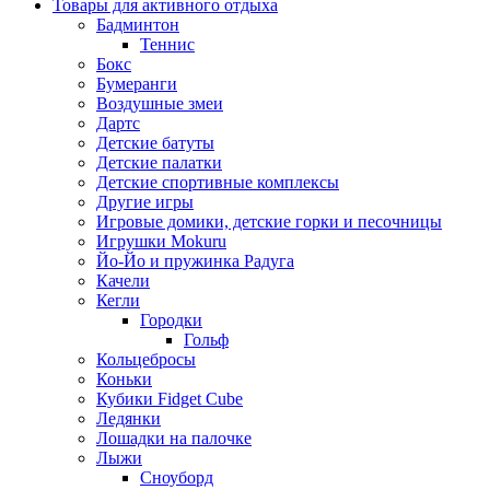
Товары для активного отдыха
Бадминтон
Теннис
Бокс
Бумеранги
Воздушные змеи
Дартс
Детские батуты
Детские палатки
Детские спортивные комплексы
Другие игры
Игровые домики, детские горки и песочницы
Игрушки Mokuru
Йо-Йо и пружинка Радуга
Качели
Кегли
Городки
Гольф
Кольцебросы
Коньки
Кубики Fidget Cube
Ледянки
Лошадки на палочке
Лыжи
Сноуборд