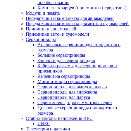
преобразования
Комплект кварцев (приемник и передатчик)
Модули и память
Передатчики и комплекты для авиамоделей
Передатчики и комплекты для авто- и судомоделей
Приемники авиамоделей
Приемники авто- и судомодели
Сервоприводы
Аналоговые сервоприводы стандартного
размера
Большие сервоприводы
Запчасти для сервоприводов
Кабели и разъемы для сервоприводов и
приемников
Качалки на сервоприводы
Мини и микро сервоприводы
Сервоприводы для выпуска шасси
Сервоприводы для гироскопа
Сервоприводы для паруса
Сервотестеры, программаторы серво
Цифровые сервоприводы стандартного
размера
Стабилизаторы напряжения BEC
UBEC
Телеметрия и датчики