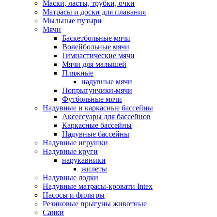
Маски, ласты, трубки, очки
Матрасы и доски для плавания
Мыльные пузыри
Мячи
Баскетбольные мячи
Волейбольные мячи
Гимнастические мячи
Мячи для малышей
Пляжные
надувные мячи
Попрыгунчики-мячи
Футбольные мячи
Надувные и каркасные бассейны
Аксессуары для бассейнов
Каркасные бассейны
Надувные бассейны
Надувные игрушки
Надувные круги
нарукавники
жилеты
Надувные лодки
Надувные матрасы-кровати Intex
Насосы и фильтры
Резиновые прыгуны животные
Санки