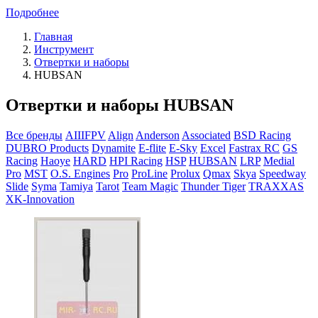
Подробнее
Главная
Инструмент
Отвертки и наборы
HUBSAN
Отвертки и наборы HUBSAN
Все бренды
AIIIFPV
Align
Anderson
Associated
BSD Racing
DUBRO Products
Dynamite
E-flite
E-Sky
Excel
Fastrax RC
GS
Racing
Haoye
HARD
HPI Racing
HSP
HUBSAN
LRP
Medial
Pro
MST
O.S. Engines
Pro
ProLine
Prolux
Qmax
Skya
Speedway
Slide
Syma
Tamiya
Tarot
Team Magic
Thunder Tiger
TRAXXAS
XK-Innovation