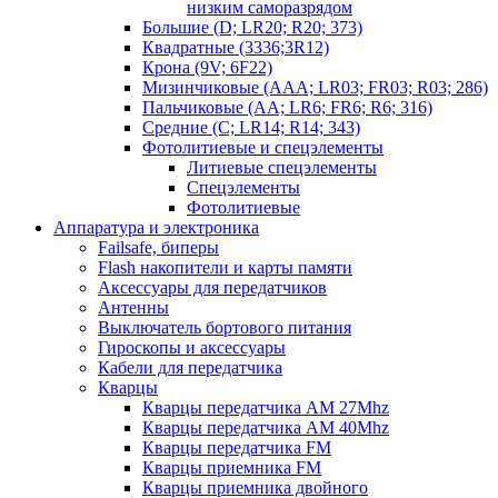
низким саморазрядом
Большие (D; LR20; R20; 373)
Квадратные (3336;3R12)
Крона (9V; 6F22)
Мизинчиковые (AAA; LR03; FR03; R03; 286)
Пальчиковые (AA; LR6; FR6; R6; 316)
Средние (C; LR14; R14; 343)
Фотолитиевые и спецэлементы
Литиевые спецэлементы
Спецэлементы
Фотолитиевые
Аппаратура и электроника
Failsafe, биперы
Flash накопители и карты памяти
Аксессуары для передатчиков
Антенны
Выключатель бортового питания
Гироскопы и аксессуары
Кабели для передатчика
Кварцы
Кварцы передатчика AM 27Mhz
Кварцы передатчика AM 40Mhz
Кварцы передатчика FM
Кварцы приемника FM
Кварцы приемника двойного