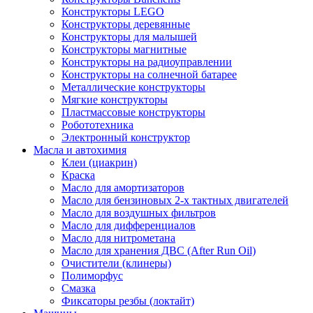
Конструкторы LEGO
Конструкторы деревянные
Конструкторы для малышей
Конструкторы магнитные
Конструкторы на радиоуправлении
Конструкторы на солнечной батарее
Металлические конструкторы
Мягкие конструкторы
Пластмассовые конструкторы
Робототехника
Электронный конструктор
Масла и автохимия
Клеи (циакрин)
Краска
Масло для амортизаторов
Масло для бензиновых 2-х тактных двигателей
Масло для воздушных фильтров
Масло для дифференциалов
Масло для нитрометана
Масло для хранения ДВС (After Run Oil)
Очистители (клинеры)
Полиморфус
Смазка
Фиксаторы резбы (локтайт)