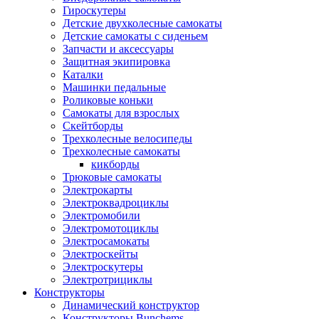
Гироскутеры
Детские двухколесные самокаты
Детские самокаты с сиденьем
Запчасти и аксессуары
Защитная экипировка
Каталки
Машинки педальные
Роликовые коньки
Самокаты для взрослых
Скейтборды
Трехколесные велосипеды
Трехколесные самокаты
кикборды
Трюковые самокаты
Электрокарты
Электроквадроциклы
Электромобили
Электромотоциклы
Электросамокаты
Электроскейты
Электроскутеры
Электротрициклы
Конструкторы
Динамический конструктор
Конструкторы Bunchems