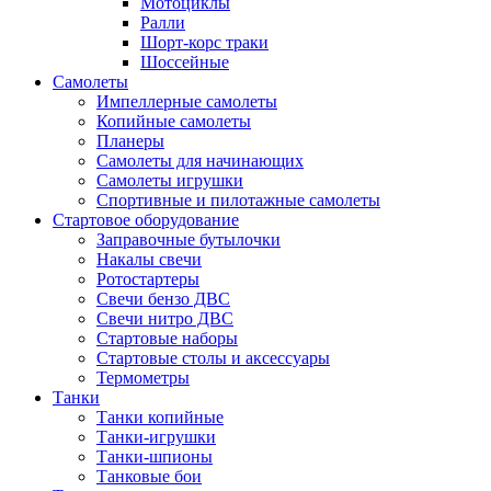
Мотоциклы
Ралли
Шорт-корс траки
Шоссейные
Самолеты
Импеллерные самолеты
Копийные самолеты
Планеры
Самолеты для начинающих
Самолеты игрушки
Спортивные и пилотажные самолеты
Стартовое оборудование
Заправочные бутылочки
Накалы свечи
Ротостартеры
Свечи бензо ДВС
Свечи нитро ДВС
Стартовые наборы
Стартовые столы и аксессуары
Термометры
Танки
Танки копийные
Танки-игрушки
Танки-шпионы
Танковые бои