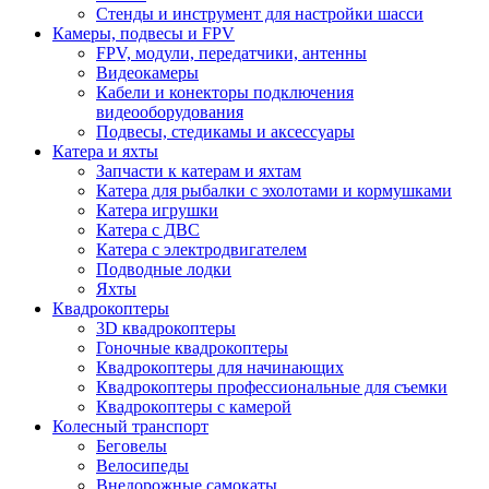
Стенды и инструмент для настройки шасси
Камеры, подвесы и FPV
FPV, модули, передатчики, антенны
Видеокамеры
Кабели и конекторы подключения
видеооборудования
Подвесы, стедикамы и аксессуары
Катера и яхты
Запчасти к катерам и яхтам
Катера для рыбалки с эхолотами и кормушками
Катера игрушки
Катера с ДВС
Катера с электродвигателем
Подводные лодки
Яхты
Квадрокоптеры
3D квадрокоптеры
Гоночные квадрокоптеры
Квадрокоптеры для начинающих
Квадрокоптеры профессиональные для съемки
Квадрокоптеры с камерой
Колесный транспорт
Беговелы
Велосипеды
Внедорожные самокаты