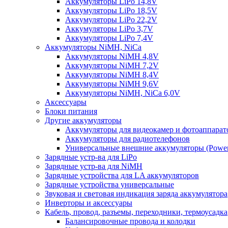
Аккумуляторы LiPo 14,8V
Аккумуляторы LiPo 18,5V
Аккумуляторы LiPo 22,2V
Аккумуляторы LiPo 3,7V
Аккумуляторы LiPo 7,4V
Аккумуляторы NiMH, NiCa
Аккумуляторы NiMH 4,8V
Аккумуляторы NiMH 7,2V
Аккумуляторы NiMH 8,4V
Аккумуляторы NiMH 9,6V
Аккумуляторы NiMH, NiCa 6,0V
Аксессуары
Блоки питания
Другие аккумуляторы
Аккумуляторы для видеокамер и фотоаппарат
Аккумуляторы для радиотелефонов
Универсальные внешние аккумуляторы (Power
Зарядные устр-ва для LiPo
Зарядные устр-ва для NiMH
Зарядные устройства для LA аккумуляторов
Зарядные устройства универсальные
Звуковая и световая индикация заряда аккумулятора
Инверторы и аксессуары
Кабель, провод, разъемы, переходники, термоусадка
Балансировочные провода и колодки