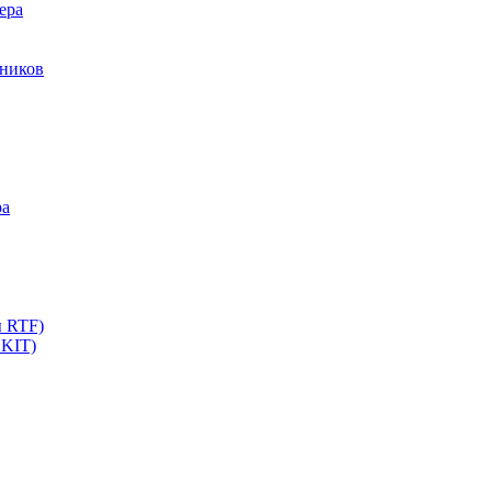
ера
мников
ра
ы RTF)
 KIT)