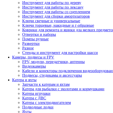
Инструмент для работы по дереву
Инструмент для работы по лексану
Инструмент для работы со сцеплением
Инструмент для сборки амортизаторов
Ключи свечные и универсальные
Ключи торцевые, накидные и г-образные
Коврики для ремонта и ящики дла мелких предмето
Отвертки и наборы
Помпы ручные
Развертки
Разное
Стенды и инструмент для настройки шасси
Камеры, подвесы и FPV
FPV, модули, передатчики, антенны
Видеокамеры
Кабели и конекторы подключения видеооборудован
Подвесы, стедикамы и аксессуары
Катера и яхты
Запчасти к катерам и яхтам
Катера для рыбалки с эхолотами и кормушками
Катера игрушки
Катера с ДВС
Катера с электродвигателем
Подводные лодки
Яхты