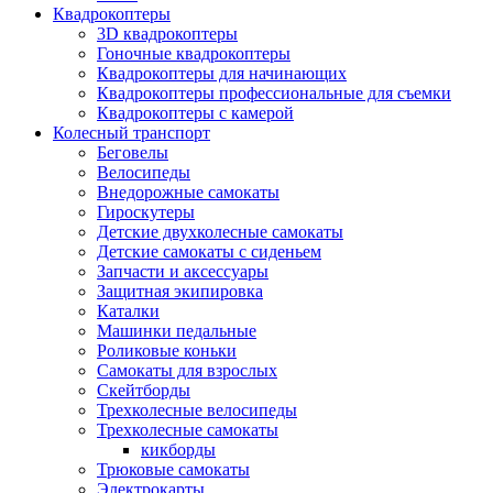
Квадрокоптеры
3D квадрокоптеры
Гоночные квадрокоптеры
Квадрокоптеры для начинающих
Квадрокоптеры профессиональные для съемки
Квадрокоптеры с камерой
Колесный транспорт
Беговелы
Велосипеды
Внедорожные самокаты
Гироскутеры
Детские двухколесные самокаты
Детские самокаты с сиденьем
Запчасти и аксессуары
Защитная экипировка
Каталки
Машинки педальные
Роликовые коньки
Самокаты для взрослых
Скейтборды
Трехколесные велосипеды
Трехколесные самокаты
кикборды
Трюковые самокаты
Электрокарты