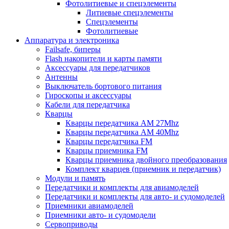
Фотолитиевые и спецэлементы
Литиевые спецэлементы
Спецэлементы
Фотолитиевые
Аппаратура и электроника
Failsafe, биперы
Flash накопители и карты памяти
Аксессуары для передатчиков
Антенны
Выключатель бортового питания
Гироскопы и аксессуары
Кабели для передатчика
Кварцы
Кварцы передатчика AM 27Mhz
Кварцы передатчика AM 40Mhz
Кварцы передатчика FM
Кварцы приемника FM
Кварцы приемника двойного преобразования
Комплект кварцев (приемник и передатчик)
Модули и память
Передатчики и комплекты для авиамоделей
Передатчики и комплекты для авто- и судомоделей
Приемники авиамоделей
Приемники авто- и судомодели
Сервоприводы