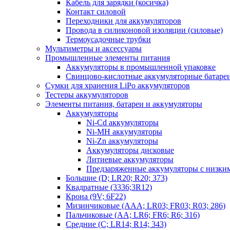
Кабель для зарядки (косичка)
Контакт силовой
Переходники для аккумуляторов
Провода в силиконовой изоляции (силовые)
Термоусадочные трубки
Мультиметры и аксессуары
Промышленные элементы питания
Аккумуляторы в промышленной упаковке
Свинцово-кислотные аккумуляторные батаре
Сумки для хранения LiPo аккумуляторов
Тестеры аккумуляторов
Элементы питания, батареи и аккумуляторы
Аккумуляторы
Ni-Cd аккумуляторы
Ni-MH аккумуляторы
Ni-Zn аккумуляторы
Аккумуляторы дисковые
Литиевые аккумуляторы
Предзаряженные аккумуляторы с низки
Большие (D; LR20; R20; 373)
Квадратные (3336;3R12)
Крона (9V; 6F22)
Мизинчиковые (AAA; LR03; FR03; R03; 286)
Пальчиковые (AA; LR6; FR6; R6; 316)
Средние (C; LR14; R14; 343)