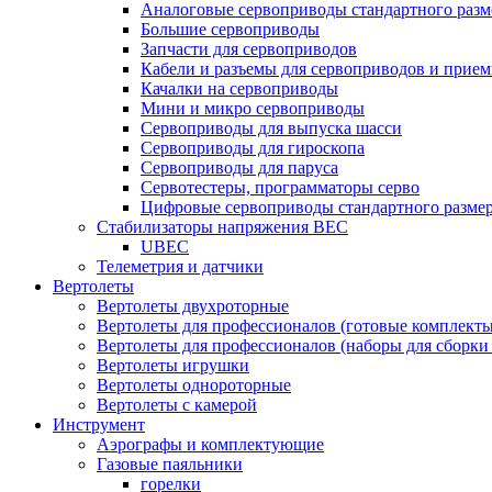
Аналоговые сервоприводы стандартного разм
Большие сервоприводы
Запчасти для сервоприводов
Кабели и разъемы для сервоприводов и прие
Качалки на сервоприводы
Мини и микро сервоприводы
Сервоприводы для выпуска шасси
Сервоприводы для гироскопа
Сервоприводы для паруса
Сервотестеры, программаторы серво
Цифровые сервоприводы стандартного разме
Стабилизаторы напряжения BEC
UBEC
Телеметрия и датчики
Вертолеты
Вертолеты двухроторные
Вертолеты для профессионалов (готовые комплект
Вертолеты для профессионалов (наборы для сборки
Вертолеты игрушки
Вертолеты однороторные
Вертолеты с камерой
Инструмент
Аэрографы и комплектующие
Газовые паяльники
горелки