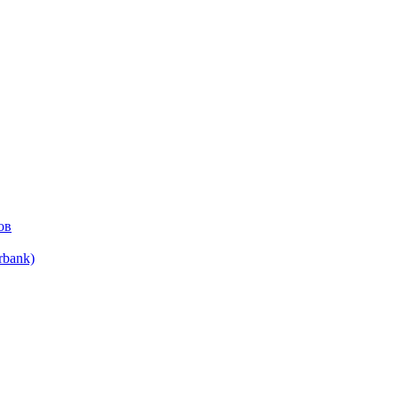
ов
bank)