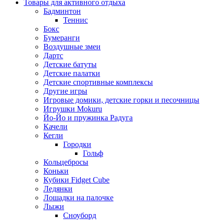
Товары для активного отдыха
Бадминтон
Теннис
Бокс
Бумеранги
Воздушные змеи
Дартс
Детские батуты
Детские палатки
Детские спортивные комплексы
Другие игры
Игровые домики, детские горки и песочницы
Игрушки Mokuru
Йо-Йо и пружинка Радуга
Качели
Кегли
Городки
Гольф
Кольцебросы
Коньки
Кубики Fidget Cube
Ледянки
Лошадки на палочке
Лыжи
Сноуборд