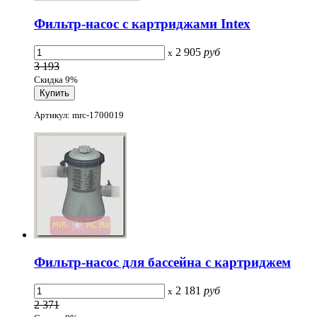
Фильтр-насос с картриджами Intex
2 905
руб
x
3 193
Скидка 9%
Артикул: mrc-1700019
Фильтр-насос для бассейна с картриджем
2 181
руб
x
2 371