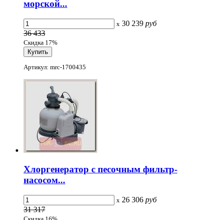
морской...
30 239
руб
x
36 433
Скидка 17%
Артикул: mrc-1700435
Хлоргенератор с песочным фильтр-
насосом...
26 306
руб
x
31 317
Скидка 16%