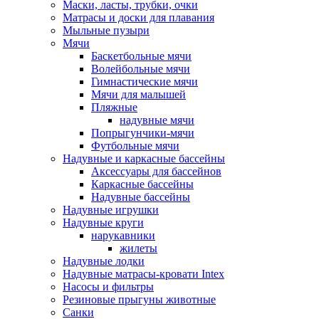
Маски, ласты, трубки, очки
Матрасы и доски для плавания
Мыльные пузыри
Мячи
Баскетбольные мячи
Волейбольные мячи
Гимнастические мячи
Мячи для малышей
Пляжные
надувные мячи
Попрыгунчики-мячи
Футбольные мячи
Надувные и каркасные бассейны
Аксессуары для бассейнов
Каркасные бассейны
Надувные бассейны
Надувные игрушки
Надувные круги
нарукавники
жилеты
Надувные лодки
Надувные матрасы-кровати Intex
Насосы и фильтры
Резиновые прыгуны животные
Санки