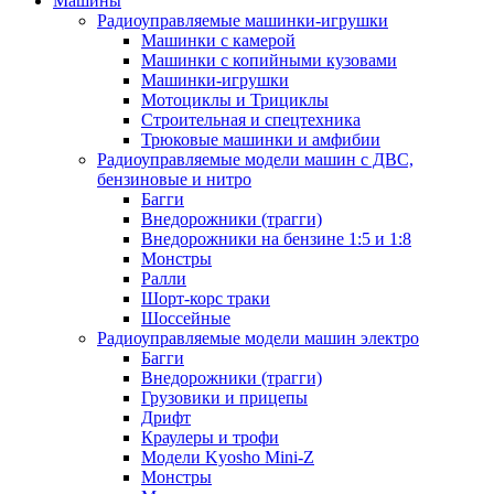
Машины
Радиоуправляемые машинки-игрушки
Машинки с камерой
Машинки с копийными кузовами
Машинки-игрушки
Мотоциклы и Трициклы
Строительная и спецтехника
Трюковые машинки и амфибии
Радиоуправляемые модели машин с ДВС,
бензиновые и нитро
Багги
Внедорожники (трагги)
Внедорожники на бензине 1:5 и 1:8
Монстры
Ралли
Шорт-корс траки
Шоссейные
Радиоуправляемые модели машин электро
Багги
Внедорожники (трагги)
Грузовики и прицепы
Дрифт
Краулеры и трофи
Модели Kyosho Mini-Z
Монстры