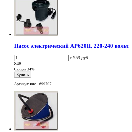
Насос электрический AP620II, 220-240 вольт
559
руб
x
848
Скидка 34%
Артикул: mrc-1699707