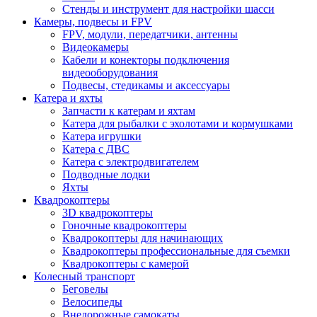
Стенды и инструмент для настройки шасси
Камеры, подвесы и FPV
FPV, модули, передатчики, антенны
Видеокамеры
Кабели и конекторы подключения
видеооборудования
Подвесы, стедикамы и аксессуары
Катера и яхты
Запчасти к катерам и яхтам
Катера для рыбалки с эхолотами и кормушками
Катера игрушки
Катера с ДВС
Катера с электродвигателем
Подводные лодки
Яхты
Квадрокоптеры
3D квадрокоптеры
Гоночные квадрокоптеры
Квадрокоптеры для начинающих
Квадрокоптеры профессиональные для съемки
Квадрокоптеры с камерой
Колесный транспорт
Беговелы
Велосипеды
Внедорожные самокаты