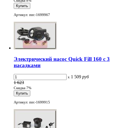
Скидка 8%
Артикул: mrc-1699967
Электрический насос Quick Fill 160 c 3
насадками
1 509
руб
x
1 623
Скидка 7%
Артикул: mrc-1699915