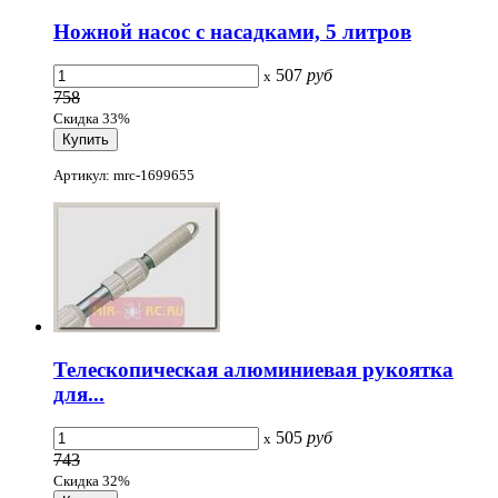
Ножной насос с насадками, 5 литров
507
руб
x
758
Скидка 33%
Артикул: mrc-1699655
Телескопическая алюминиевая рукоятка
для...
505
руб
x
743
Скидка 32%