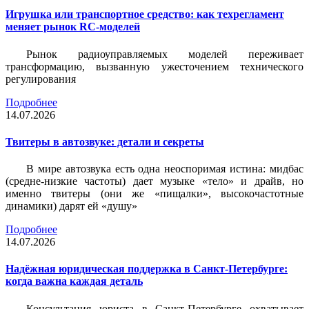
Игрушка или транспортное средство: как техрегламент
меняет рынок RC-моделей
Рынок радиоуправляемых моделей переживает
трансформацию, вызванную ужесточением технического
регулирования
Подробнее
14.07.2026
Твитеры в автозвуке: детали и секреты
В мире автозвука есть одна неоспоримая истина: мидбас
(средне-низкие частоты) дает музыке «тело» и драйв, но
именно твитеры (они же «пищалки», высокочастотные
динамики) дарят ей «душу»
Подробнее
14.07.2026
Надёжная юридическая поддержка в Санкт-Петербурге:
когда важна каждая деталь
Консультация юриста в Санкт-Петербурге охватывает