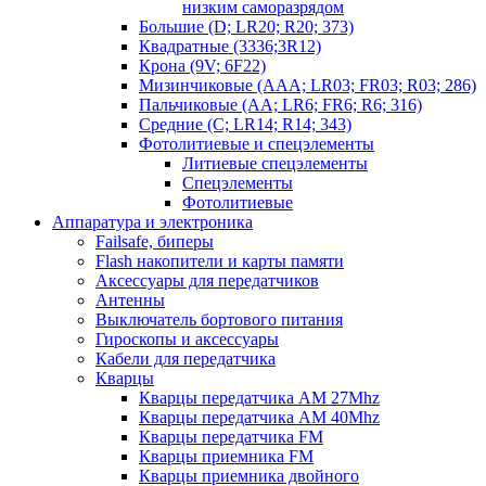
низким саморазрядом
Большие (D; LR20; R20; 373)
Квадратные (3336;3R12)
Крона (9V; 6F22)
Мизинчиковые (AAA; LR03; FR03; R03; 286)
Пальчиковые (AA; LR6; FR6; R6; 316)
Средние (C; LR14; R14; 343)
Фотолитиевые и спецэлементы
Литиевые спецэлементы
Спецэлементы
Фотолитиевые
Аппаратура и электроника
Failsafe, биперы
Flash накопители и карты памяти
Аксессуары для передатчиков
Антенны
Выключатель бортового питания
Гироскопы и аксессуары
Кабели для передатчика
Кварцы
Кварцы передатчика AM 27Mhz
Кварцы передатчика AM 40Mhz
Кварцы передатчика FM
Кварцы приемника FM
Кварцы приемника двойного