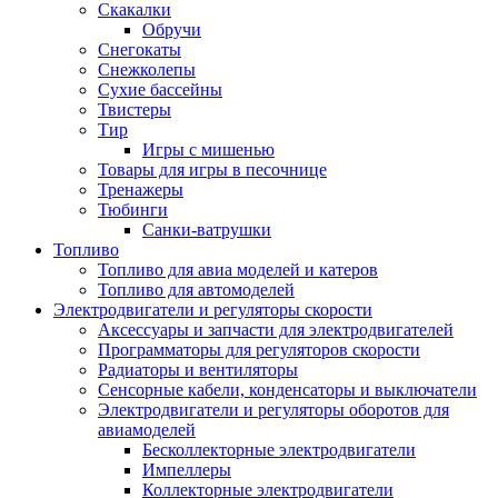
Скакалки
Обручи
Снегокаты
Снежколепы
Сухие бассейны
Твистеры
Тир
Игры с мишенью
Товары для игры в песочнице
Тренажеры
Тюбинги
Санки-ватрушки
Топливо
Топливо для авиа моделей и катеров
Топливо для автомоделей
Электродвигатели и регуляторы скорости
Аксессуары и запчасти для электродвигателей
Программаторы для регуляторов скорости
Радиаторы и вентиляторы
Сенсорные кабели, конденсаторы и выключатели
Электродвигатели и регуляторы оборотов для
авиамоделей
Бесколлекторные электродвигатели
Импеллеры
Коллекторные электродвигатели