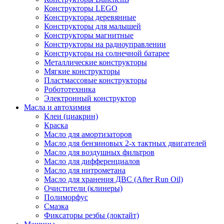
Конструкторы LEGO
Конструкторы деревянные
Конструкторы для малышей
Конструкторы магнитные
Конструкторы на радиоуправлении
Конструкторы на солнечной батарее
Металлические конструкторы
Мягкие конструкторы
Пластмассовые конструкторы
Робототехника
Электронный конструктор
Масла и автохимия
Клеи (циакрин)
Краска
Масло для амортизаторов
Масло для бензиновых 2-х тактных двигателей
Масло для воздушных фильтров
Масло для дифференциалов
Масло для нитрометана
Масло для хранения ДВС (After Run Oil)
Очистители (клинеры)
Полиморфус
Смазка
Фиксаторы резбы (локтайт)