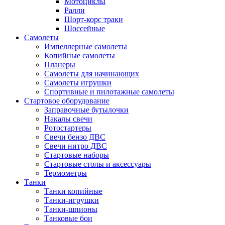
Мотоциклы
Ралли
Шорт-корс траки
Шоссейные
Самолеты
Импеллерные самолеты
Копийные самолеты
Планеры
Самолеты для начинающих
Самолеты игрушки
Спортивные и пилотажные самолеты
Стартовое оборудование
Заправочные бутылочки
Накалы свечи
Ротостартеры
Свечи бензо ДВС
Свечи нитро ДВС
Стартовые наборы
Стартовые столы и аксессуары
Термометры
Танки
Танки копийные
Танки-игрушки
Танки-шпионы
Танковые бои