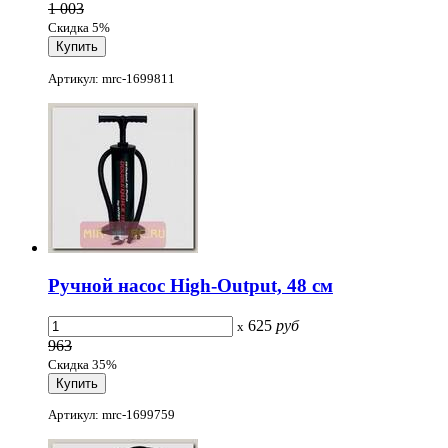
1 003
Скидка 5%
Артикул: mrc-1699811
Ручной насос High-Output, 48 см
625
руб
x
963
Скидка 35%
Артикул: mrc-1699759