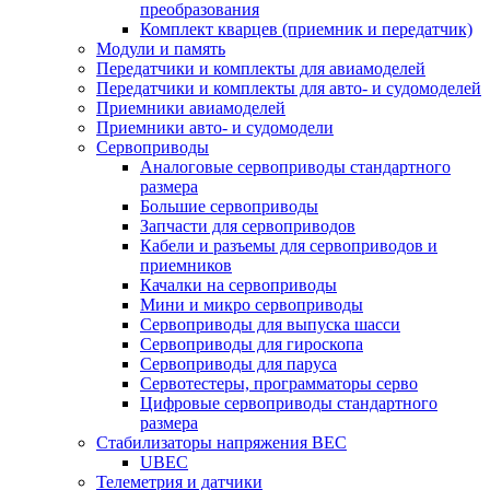
преобразования
Комплект кварцев (приемник и передатчик)
Модули и память
Передатчики и комплекты для авиамоделей
Передатчики и комплекты для авто- и судомоделей
Приемники авиамоделей
Приемники авто- и судомодели
Сервоприводы
Аналоговые сервоприводы стандартного
размера
Большие сервоприводы
Запчасти для сервоприводов
Кабели и разъемы для сервоприводов и
приемников
Качалки на сервоприводы
Мини и микро сервоприводы
Сервоприводы для выпуска шасси
Сервоприводы для гироскопа
Сервоприводы для паруса
Сервотестеры, программаторы серво
Цифровые сервоприводы стандартного
размера
Стабилизаторы напряжения BEC
UBEC
Телеметрия и датчики