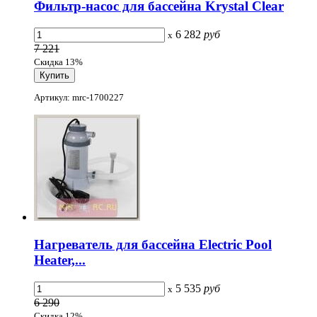
Фильтр-насос для бассейна Krystal Clear
6 282
руб
x
7 221
Скидка 13%
Артикул: mrc-1700227
Нагреватель для бассейна Electric Pool
Heater,...
5 535
руб
x
6 290
Скидка 12%