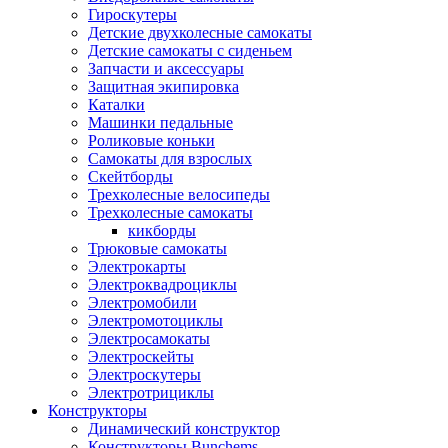
Гироскутеры
Детские двухколесные самокаты
Детские самокаты с сиденьем
Запчасти и аксессуары
Защитная экипировка
Каталки
Машинки педальные
Роликовые коньки
Самокаты для взрослых
Скейтборды
Трехколесные велосипеды
Трехколесные самокаты
кикборды
Трюковые самокаты
Электрокарты
Электроквадроциклы
Электромобили
Электромотоциклы
Электросамокаты
Электроскейты
Электроскутеры
Электротрициклы
Конструкторы
Динамический конструктор
Конструкторы Bunchems