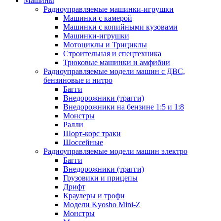
Машины
Радиоуправляемые машинки-игрушки
Машинки с камерой
Машинки с копийными кузовами
Машинки-игрушки
Мотоциклы и Трициклы
Строительная и спецтехника
Трюковые машинки и амфибии
Радиоуправляемые модели машин с ДВС,
бензиновые и нитро
Багги
Внедорожники (трагги)
Внедорожники на бензине 1:5 и 1:8
Монстры
Ралли
Шорт-корс траки
Шоссейные
Радиоуправляемые модели машин электро
Багги
Внедорожники (трагги)
Грузовики и прицепы
Дрифт
Краулеры и трофи
Модели Kyosho Mini-Z
Монстры