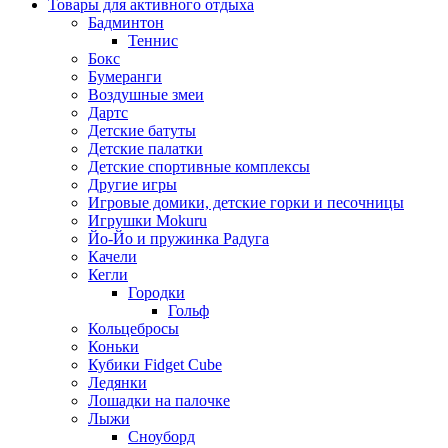
Товары для активного отдыха
Бадминтон
Теннис
Бокс
Бумеранги
Воздушные змеи
Дартс
Детские батуты
Детские палатки
Детские спортивные комплексы
Другие игры
Игровые домики, детские горки и песочницы
Игрушки Mokuru
Йо-Йо и пружинка Радуга
Качели
Кегли
Городки
Гольф
Кольцебросы
Коньки
Кубики Fidget Cube
Ледянки
Лошадки на палочке
Лыжи
Сноуборд