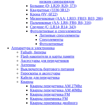
низким саморазрядом
Большие (D; LR20; R20; 373)
Квадратные (3336;3R12)
Крона (9V; 6F22)
Мизинчиковые (AAA; LR03; FR03; R03; 286)
Пальчиковые (AA; LR6; FR6; R6; 316)
Средние (C; LR14; R14; 343)
Фотолитиевые и спецэлементы
Литиевые спецэлементы
Спецэлементы
Фотолитиевые
Аппаратура и электроника
Failsafe, биперы
Flash накопители и карты памяти
Аксессуары для передатчиков
Антенны
Выключатель бортового питания
Гироскопы и аксессуары
Кабели для передатчика
Кварцы
Кварцы передатчика AM 27Mhz
Кварцы передатчика AM 40Mhz
Кварцы передатчика FM
Кварцы приемника FM
Кварцы приемника двойного