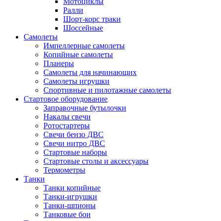
Мотоциклы
Ралли
Шорт-корс траки
Шоссейные
Самолеты
Импеллерные самолеты
Копийные самолеты
Планеры
Самолеты для начинающих
Самолеты игрушки
Спортивные и пилотажные самолеты
Стартовое оборудование
Заправочные бутылочки
Накалы свечи
Ротостартеры
Свечи бензо ДВС
Свечи нитро ДВС
Стартовые наборы
Стартовые столы и аксессуары
Термометры
Танки
Танки копийные
Танки-игрушки
Танки-шпионы
Танковые бои