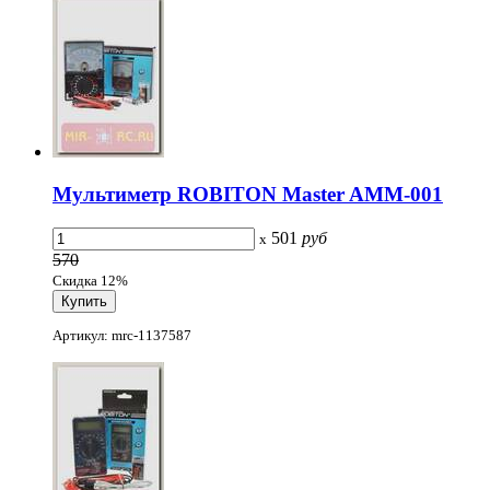
Мультиметр ROBITON Master AMM-001
501
руб
x
570
Скидка 12%
Артикул: mrc-1137587