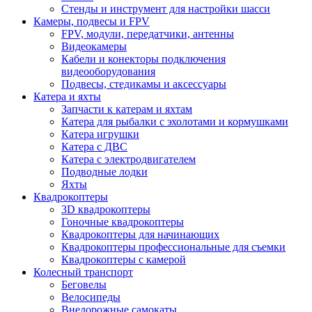
Стенды и инструмент для настройки шасси
Камеры, подвесы и FPV
FPV, модули, передатчики, антенны
Видеокамеры
Кабели и конекторы подключения
видеооборудования
Подвесы, стедикамы и аксессуары
Катера и яхты
Запчасти к катерам и яхтам
Катера для рыбалки с эхолотами и кормушками
Катера игрушки
Катера с ДВС
Катера с электродвигателем
Подводные лодки
Яхты
Квадрокоптеры
3D квадрокоптеры
Гоночные квадрокоптеры
Квадрокоптеры для начинающих
Квадрокоптеры профессиональные для съемки
Квадрокоптеры с камерой
Колесный транспорт
Беговелы
Велосипеды
Внедорожные самокаты