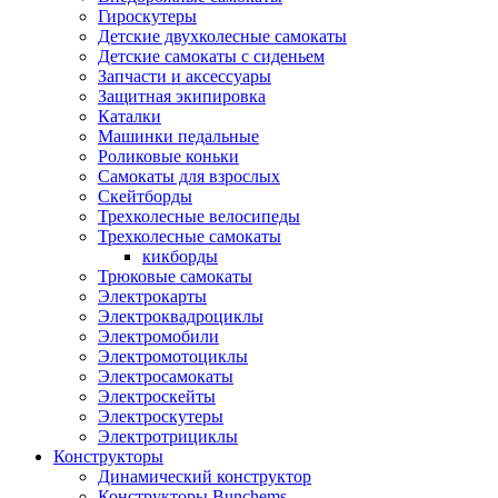
Гироскутеры
Детские двухколесные самокаты
Детские самокаты с сиденьем
Запчасти и аксессуары
Защитная экипировка
Каталки
Машинки педальные
Роликовые коньки
Самокаты для взрослых
Скейтборды
Трехколесные велосипеды
Трехколесные самокаты
кикборды
Трюковые самокаты
Электрокарты
Электроквадроциклы
Электромобили
Электромотоциклы
Электросамокаты
Электроскейты
Электроскутеры
Электротрициклы
Конструкторы
Динамический конструктор
Конструкторы Bunchems