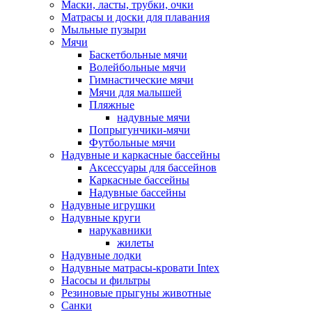
Маски, ласты, трубки, очки
Матрасы и доски для плавания
Мыльные пузыри
Мячи
Баскетбольные мячи
Волейбольные мячи
Гимнастические мячи
Мячи для малышей
Пляжные
надувные мячи
Попрыгунчики-мячи
Футбольные мячи
Надувные и каркасные бассейны
Аксессуары для бассейнов
Каркасные бассейны
Надувные бассейны
Надувные игрушки
Надувные круги
нарукавники
жилеты
Надувные лодки
Надувные матрасы-кровати Intex
Насосы и фильтры
Резиновые прыгуны животные
Санки