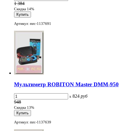
1 384
Скидка 14%
Артикул: mrc-1137691
Мультиметр ROBITON Master DMM-950
824
руб
x
948
Скидка 13%
Артикул: mrc-1137639