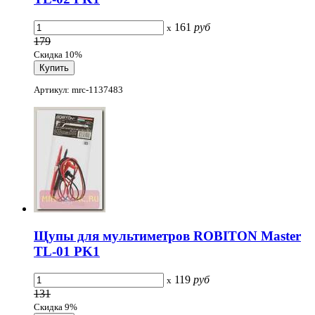
161
руб
x
179
Скидка 10%
Артикул: mrc-1137483
Щупы для мультиметров ROBITON Master
TL-01 PK1
119
руб
x
131
Скидка 9%