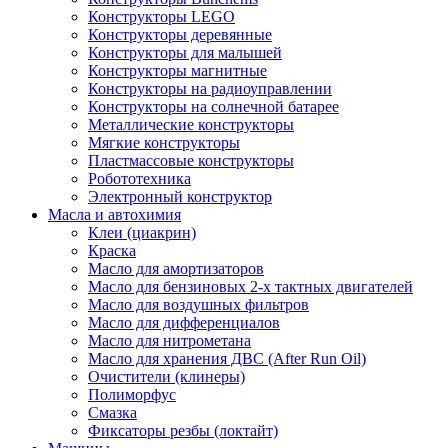
Конструкторы LEGO
Конструкторы деревянные
Конструкторы для малышей
Конструкторы магнитные
Конструкторы на радиоуправлении
Конструкторы на солнечной батарее
Металлические конструкторы
Мягкие конструкторы
Пластмассовые конструкторы
Робототехника
Электронный конструктор
Масла и автохимия
Клеи (циакрин)
Краска
Масло для амортизаторов
Масло для бензиновых 2-х тактных двигателей
Масло для воздушных фильтров
Масло для дифференциалов
Масло для нитрометана
Масло для хранения ДВС (After Run Oil)
Очистители (клинеры)
Полиморфус
Смазка
Фиксаторы резбы (локтайт)