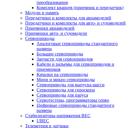
преобразования
Комплект кварцев (приемник и передатчик)
Модули и память
Передатчики и комплекты для авиамоделей
Передатчики и комплекты для авто- и судомоделей
Приемники авиамоделей
Приемники авто- и судомодели
Сервоприводы
Аналоговые сервоприводы стандартного
размера
Большие сервоприводы
Запчасти для сервоприводов
Кабели и разъемы для сервоприводов и
приемников
Качалки на сервоприводы
Мини и микро сервоприводы
Сервоприводы для выпуска шасси
Сервоприводы для гироскопа
Сервоприводы для паруса
Сервотестеры, программаторы серво
Цифровые сервоприводы стандартного
размера
Стабилизаторы напряжения BEC
UBEC
Телеметрия и датчики