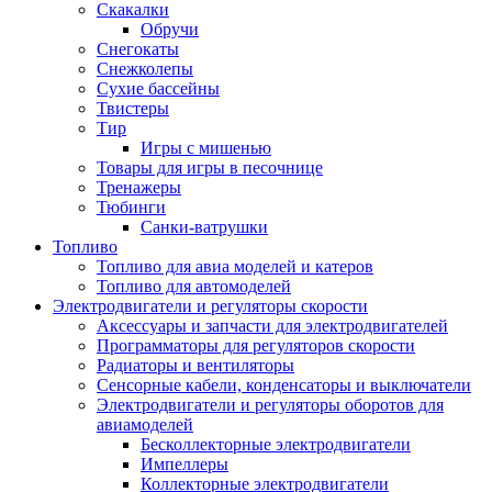
Скакалки
Обручи
Снегокаты
Снежколепы
Сухие бассейны
Твистеры
Тир
Игры с мишенью
Товары для игры в песочнице
Тренажеры
Тюбинги
Санки-ватрушки
Топливо
Топливо для авиа моделей и катеров
Топливо для автомоделей
Электродвигатели и регуляторы скорости
Аксессуары и запчасти для электродвигателей
Программаторы для регуляторов скорости
Радиаторы и вентиляторы
Сенсорные кабели, конденсаторы и выключатели
Электродвигатели и регуляторы оборотов для
авиамоделей
Бесколлекторные электродвигатели
Импеллеры
Коллекторные электродвигатели