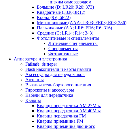
низким саморазрядом
Большие (D; LR20; R20; 373)
Квадратные (3336;3R12)
Крона (9V; 6F22)
Мизинчиковые (AAA; LR03; FR03; R03; 286)
Пальчиковые (AA; LR6; FR6; R6; 316)
Средние (C; LR14; R14; 343)
Фотолитиевые и спецэлементы
Литиевые спецэлементы
Спецэлементы
Фотолитиевые
Аппаратура и электроника
Failsafe, биперы
Flash накопители и карты памяти
Аксессуары для передатчиков
Антенны
Выключатель бортового питания
Гироскопы и аксессуары
Кабели для передатчика
Кварцы
Кварцы передатчика AM 27Mhz
Кварцы передатчика AM 40Mhz
Кварцы передатчика FM
Кварцы приемника FM
Кварцы приемника двойного