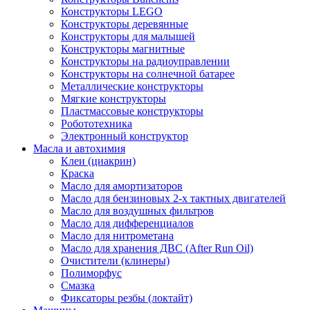
Конструкторы LEGO
Конструкторы деревянные
Конструкторы для малышей
Конструкторы магнитные
Конструкторы на радиоуправлении
Конструкторы на солнечной батарее
Металлические конструкторы
Мягкие конструкторы
Пластмассовые конструкторы
Робототехника
Электронный конструктор
Масла и автохимия
Клеи (циакрин)
Краска
Масло для амортизаторов
Масло для бензиновых 2-х тактных двигателей
Масло для воздушных фильтров
Масло для дифференциалов
Масло для нитрометана
Масло для хранения ДВС (After Run Oil)
Очистители (клинеры)
Полиморфус
Смазка
Фиксаторы резбы (локтайт)