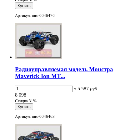
Артикул: mrc-0046476
Радиоуправляемая модель Монстра
Maverick Ion MT...
5 587
руб
x
8 098
Скидка 31%
Артикул: mrc-0046463