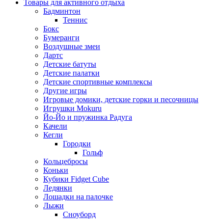
Товары для активного отдыха
Бадминтон
Теннис
Бокс
Бумеранги
Воздушные змеи
Дартс
Детские батуты
Детские палатки
Детские спортивные комплексы
Другие игры
Игровые домики, детские горки и песочницы
Игрушки Mokuru
Йо-Йо и пружинка Радуга
Качели
Кегли
Городки
Гольф
Кольцебросы
Коньки
Кубики Fidget Cube
Ледянки
Лошадки на палочке
Лыжи
Сноуборд