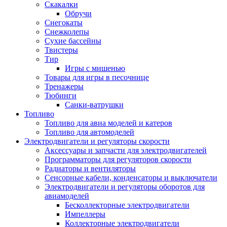
Скакалки
Обручи
Снегокаты
Снежколепы
Сухие бассейны
Твистеры
Тир
Игры с мишенью
Товары для игры в песочнице
Тренажеры
Тюбинги
Санки-ватрушки
Топливо
Топливо для авиа моделей и катеров
Топливо для автомоделей
Электродвигатели и регуляторы скорости
Аксессуары и запчасти для электродвигателей
Программаторы для регуляторов скорости
Радиаторы и вентиляторы
Сенсорные кабели, конденсаторы и выключатели
Электродвигатели и регуляторы оборотов для
авиамоделей
Бесколлекторные электродвигатели
Импеллеры
Коллекторные электродвигатели