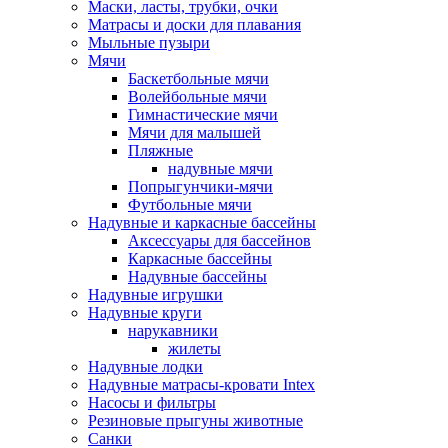
Маски, ласты, трубки, очки
Матрасы и доски для плавания
Мыльные пузыри
Мячи
Баскетбольные мячи
Волейбольные мячи
Гимнастические мячи
Мячи для малышей
Пляжные
надувные мячи
Попрыгунчики-мячи
Футбольные мячи
Надувные и каркасные бассейны
Аксессуары для бассейнов
Каркасные бассейны
Надувные бассейны
Надувные игрушки
Надувные круги
нарукавники
жилеты
Надувные лодки
Надувные матрасы-кровати Intex
Насосы и фильтры
Резиновые прыгуны животные
Санки