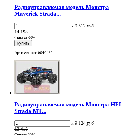
Радиоуправляемая модель Монстра
Maverick Strada...
9 512
руб
x
14 198
Скидка 33%
Артикул: mrc-0046489
Радиоуправляемая модель Монстра HPI
Strada MT...
9 124
руб
x
13 418
Скидка 32%