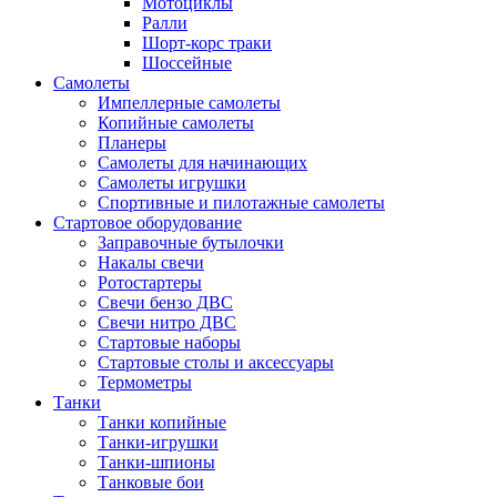
Мотоциклы
Ралли
Шорт-корс траки
Шоссейные
Самолеты
Импеллерные самолеты
Копийные самолеты
Планеры
Самолеты для начинающих
Самолеты игрушки
Спортивные и пилотажные самолеты
Стартовое оборудование
Заправочные бутылочки
Накалы свечи
Ротостартеры
Свечи бензо ДВС
Свечи нитро ДВС
Стартовые наборы
Стартовые столы и аксессуары
Термометры
Танки
Танки копийные
Танки-игрушки
Танки-шпионы
Танковые бои