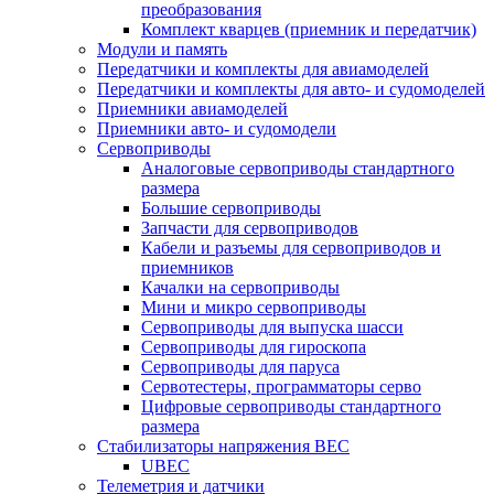
преобразования
Комплект кварцев (приемник и передатчик)
Модули и память
Передатчики и комплекты для авиамоделей
Передатчики и комплекты для авто- и судомоделей
Приемники авиамоделей
Приемники авто- и судомодели
Сервоприводы
Аналоговые сервоприводы стандартного
размера
Большие сервоприводы
Запчасти для сервоприводов
Кабели и разъемы для сервоприводов и
приемников
Качалки на сервоприводы
Мини и микро сервоприводы
Сервоприводы для выпуска шасси
Сервоприводы для гироскопа
Сервоприводы для паруса
Сервотестеры, программаторы серво
Цифровые сервоприводы стандартного
размера
Стабилизаторы напряжения BEC
UBEC
Телеметрия и датчики