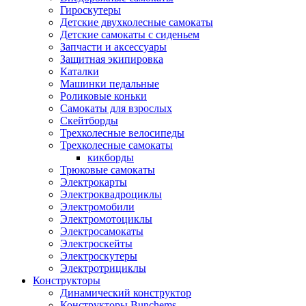
Гироскутеры
Детские двухколесные самокаты
Детские самокаты с сиденьем
Запчасти и аксессуары
Защитная экипировка
Каталки
Машинки педальные
Роликовые коньки
Самокаты для взрослых
Скейтборды
Трехколесные велосипеды
Трехколесные самокаты
кикборды
Трюковые самокаты
Электрокарты
Электроквадроциклы
Электромобили
Электромотоциклы
Электросамокаты
Электроскейты
Электроскутеры
Электротрициклы
Конструкторы
Динамический конструктор
Конструкторы Bunchems