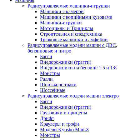
Машины
Радиоуправляемые машинки-игрушки
Машинки с камерой
Машинки с копийными кузовами
Машинки-игрушки
Мотоциклы и Трициклы
Строительная и спецтехника
Трюковые машинки и амфибии
Радиоуправляемые модели машин с ДВС,
бензиновые и нитро
Багги
Внедорожники (трагги)
Внедорожники на бензине 1:5 и 1:8
Монстры
Ралли
Шорт-корс траки
Шоссейные
Радиоуправляемые модели машин электро
Багги
Внедорожники (трагги)
Грузовики и прицепы
Дрифт
Краулеры и трофи
Модели Kyosho Mini-Z
Монстры