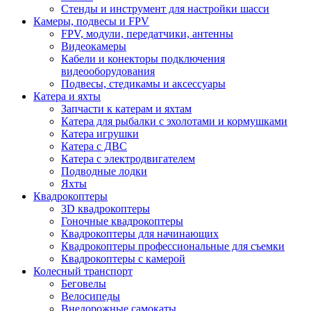
Стенды и инструмент для настройки шасси
Камеры, подвесы и FPV
FPV, модули, передатчики, антенны
Видеокамеры
Кабели и конекторы подключения
видеооборудования
Подвесы, стедикамы и аксессуары
Катера и яхты
Запчасти к катерам и яхтам
Катера для рыбалки с эхолотами и кормушками
Катера игрушки
Катера с ДВС
Катера с электродвигателем
Подводные лодки
Яхты
Квадрокоптеры
3D квадрокоптеры
Гоночные квадрокоптеры
Квадрокоптеры для начинающих
Квадрокоптеры профессиональные для съемки
Квадрокоптеры с камерой
Колесный транспорт
Беговелы
Велосипеды
Внедорожные самокаты