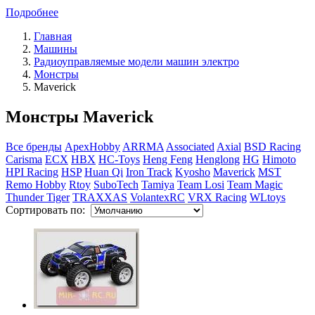
Подробнее
Главная
Машины
Радиоуправляемые модели машин электро
Монстры
Maverick
Монстры Maverick
Все бренды
ApexHobby
ARRMA
Associated
Axial
BSD Racing
Carisma
ECX
HBX
HC-Toys
Heng Feng
Henglong
HG
Himoto
HPI Racing
HSP
Huan Qi
Iron Track
Kyosho
Maverick
MST
Remo Hobby
Rtoy
SuboTech
Tamiya
Team Losi
Team Magic
Thunder Tiger
TRAXXAS
VolantexRC
VRX Racing
WLtoys
Сортировать по: