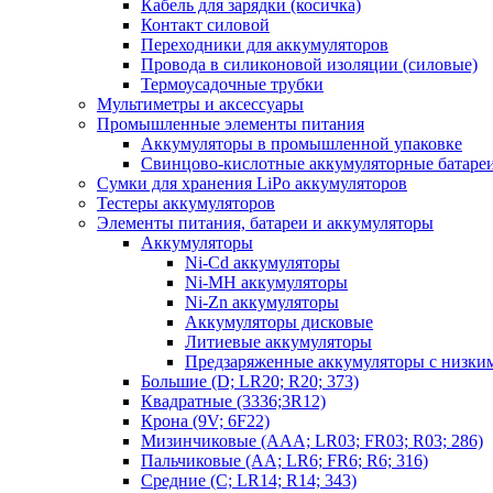
Кабель для зарядки (косичка)
Контакт силовой
Переходники для аккумуляторов
Провода в силиконовой изоляции (силовые)
Термоусадочные трубки
Мультиметры и аксессуары
Промышленные элементы питания
Аккумуляторы в промышленной упаковке
Свинцово-кислотные аккумуляторные батаре
Сумки для хранения LiPo аккумуляторов
Тестеры аккумуляторов
Элементы питания, батареи и аккумуляторы
Аккумуляторы
Ni-Cd аккумуляторы
Ni-MH аккумуляторы
Ni-Zn аккумуляторы
Аккумуляторы дисковые
Литиевые аккумуляторы
Предзаряженные аккумуляторы с низки
Большие (D; LR20; R20; 373)
Квадратные (3336;3R12)
Крона (9V; 6F22)
Мизинчиковые (AAA; LR03; FR03; R03; 286)
Пальчиковые (AA; LR6; FR6; R6; 316)
Средние (C; LR14; R14; 343)