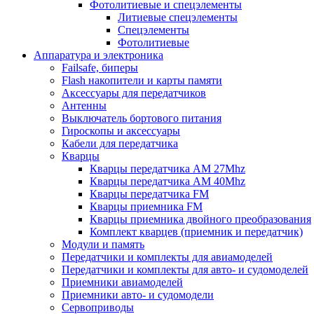
Фотолитиевые и спецэлементы
Литиевые спецэлементы
Спецэлементы
Фотолитиевые
Аппаратура и электроника
Failsafe, биперы
Flash накопители и карты памяти
Аксессуары для передатчиков
Антенны
Выключатель бортового питания
Гироскопы и аксессуары
Кабели для передатчика
Кварцы
Кварцы передатчика AM 27Mhz
Кварцы передатчика AM 40Mhz
Кварцы передатчика FM
Кварцы приемника FM
Кварцы приемника двойного преобразования
Комплект кварцев (приемник и передатчик)
Модули и память
Передатчики и комплекты для авиамоделей
Передатчики и комплекты для авто- и судомоделей
Приемники авиамоделей
Приемники авто- и судомодели
Сервоприводы