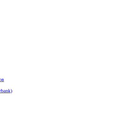
ов
bank)