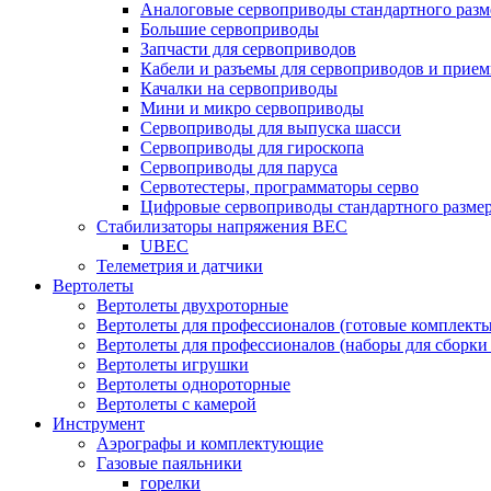
Аналоговые сервоприводы стандартного разм
Большие сервоприводы
Запчасти для сервоприводов
Кабели и разъемы для сервоприводов и прие
Качалки на сервоприводы
Мини и микро сервоприводы
Сервоприводы для выпуска шасси
Сервоприводы для гироскопа
Сервоприводы для паруса
Сервотестеры, программаторы серво
Цифровые сервоприводы стандартного разме
Стабилизаторы напряжения BEC
UBEC
Телеметрия и датчики
Вертолеты
Вертолеты двухроторные
Вертолеты для профессионалов (готовые комплект
Вертолеты для профессионалов (наборы для сборки
Вертолеты игрушки
Вертолеты однороторные
Вертолеты с камерой
Инструмент
Аэрографы и комплектующие
Газовые паяльники
горелки