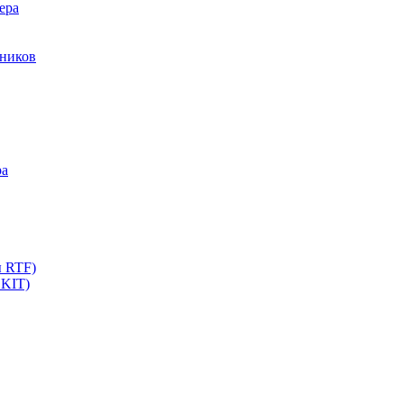
ера
мников
ра
ы RTF)
 KIT)