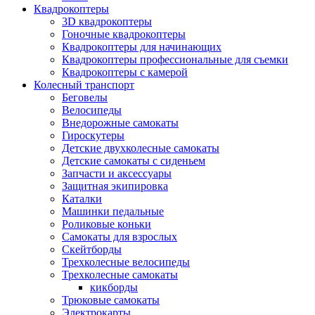
Квадрокоптеры
3D квадрокоптеры
Гоночные квадрокоптеры
Квадрокоптеры для начинающих
Квадрокоптеры профессиональные для съемки
Квадрокоптеры с камерой
Колесный транспорт
Беговелы
Велосипеды
Внедорожные самокаты
Гироскутеры
Детские двухколесные самокаты
Детские самокаты с сиденьем
Запчасти и аксессуары
Защитная экипировка
Каталки
Машинки педальные
Роликовые коньки
Самокаты для взрослых
Скейтборды
Трехколесные велосипеды
Трехколесные самокаты
кикборды
Трюковые самокаты
Электрокарты