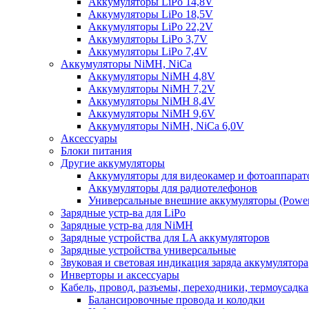
Аккумуляторы LiPo 14,8V
Аккумуляторы LiPo 18,5V
Аккумуляторы LiPo 22,2V
Аккумуляторы LiPo 3,7V
Аккумуляторы LiPo 7,4V
Аккумуляторы NiMH, NiCa
Аккумуляторы NiMH 4,8V
Аккумуляторы NiMH 7,2V
Аккумуляторы NiMH 8,4V
Аккумуляторы NiMH 9,6V
Аккумуляторы NiMH, NiCa 6,0V
Аксессуары
Блоки питания
Другие аккумуляторы
Аккумуляторы для видеокамер и фотоаппарат
Аккумуляторы для радиотелефонов
Универсальные внешние аккумуляторы (Power
Зарядные устр-ва для LiPo
Зарядные устр-ва для NiMH
Зарядные устройства для LA аккумуляторов
Зарядные устройства универсальные
Звуковая и световая индикация заряда аккумулятора
Инверторы и аксессуары
Кабель, провод, разъемы, переходники, термоусадка
Балансировочные провода и колодки