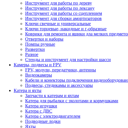
Инструмент для работы по дереву
Инструмент для работы по лексану
Инструмент для работы со сцеплением
Инструмент для сборки амортизаторов
Ключи свечные и универсальные
Ключи торцевые, накидные и г-образные
Коврики для ремонта и ящики дла мелких предмето
Отвертки и наборы
Помпы ручные
Развертки
Разное
Стенды и инструмент для настройки шасси
Камеры, подвесы и FPV
FPV, модули, передатчики, антенны
Видеокамеры
Кабели и конекторы подключения видеооборудован
Подвесы, стедикамы и аксессуары
Катера и яхты
Запчасти к катерам и яхтам
Катера для рыбалки с эхолотами и кормушками
Катера игрушки
Катера с ДВС
Катера с электродвигателем
Подводные лодки
Яхты