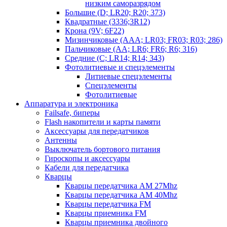
низким саморазрядом
Большие (D; LR20; R20; 373)
Квадратные (3336;3R12)
Крона (9V; 6F22)
Мизинчиковые (AAA; LR03; FR03; R03; 286)
Пальчиковые (AA; LR6; FR6; R6; 316)
Средние (C; LR14; R14; 343)
Фотолитиевые и спецэлементы
Литиевые спецэлементы
Спецэлементы
Фотолитиевые
Аппаратура и электроника
Failsafe, биперы
Flash накопители и карты памяти
Аксессуары для передатчиков
Антенны
Выключатель бортового питания
Гироскопы и аксессуары
Кабели для передатчика
Кварцы
Кварцы передатчика AM 27Mhz
Кварцы передатчика AM 40Mhz
Кварцы передатчика FM
Кварцы приемника FM
Кварцы приемника двойного