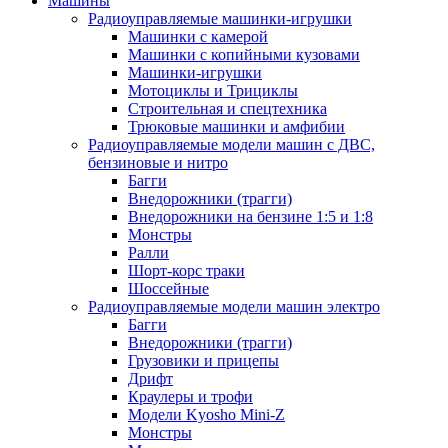
Машины
Радиоуправляемые машинки-игрушки
Машинки с камерой
Машинки с копийными кузовами
Машинки-игрушки
Мотоциклы и Трициклы
Строительная и спецтехника
Трюковые машинки и амфибии
Радиоуправляемые модели машин с ДВС,
бензиновые и нитро
Багги
Внедорожники (трагги)
Внедорожники на бензине 1:5 и 1:8
Монстры
Ралли
Шорт-корс траки
Шоссейные
Радиоуправляемые модели машин электро
Багги
Внедорожники (трагги)
Грузовики и прицепы
Дрифт
Краулеры и трофи
Модели Kyosho Mini-Z
Монстры