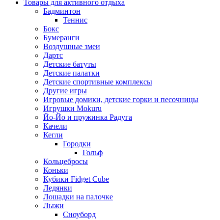
Товары для активного отдыха
Бадминтон
Теннис
Бокс
Бумеранги
Воздушные змеи
Дартс
Детские батуты
Детские палатки
Детские спортивные комплексы
Другие игры
Игровые домики, детские горки и песочницы
Игрушки Mokuru
Йо-Йо и пружинка Радуга
Качели
Кегли
Городки
Гольф
Кольцебросы
Коньки
Кубики Fidget Cube
Ледянки
Лошадки на палочке
Лыжи
Сноуборд