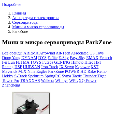
Подробнее
Главная
Аппаратура и электроника
Сервоприводы
Мини и микро сервоприводы
ParkZone
Мини и микро сервоприводы ParkZone
Все бренды
ARRMA
Arrowind
Art-Tech
Associated
CS Toys
Dong Yang
DYNAM
DYS
E-flite
E-Sky
Easy-Sky
EMAX
Feetech
Fei Lun
FEI MA TOYS
Futaba
GENING
Himoto
Hitec
HPI
Racing
HSP
HUBSAN
Iron Track
JX Servo
K-power
KST
Maverick
MJX
Nine Eagles
ParkZone
POWER HD
Rake
Remo
Hobby
S-Track
Spektrum
SpringRC
Syma
Tactic
Thunder Tiger
Tower Pro
TRAXXAS
Walkera
WLtoys
WPL
XQ-Power
Zhencheng