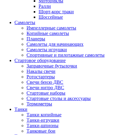
Мотоциклы
Ралли
Шорт-корс траки
Шоссейные
Самолеты
Импеллерные самолеты
Копийные самолеты
Планеры
Самолеты для начинающих
Самолеты игрушки
Спортивные и пилотажные самолеты
Стартовое оборудование
Заправочные бутылочки
Накалы свечи
Ротостартеры
Свечи бензо ДВС
Свечи нитро ДВС
Стартовые наборы
Стартовые столы и аксессуары
Термометры
Танки
Танки копийные
Танки-игрушки
Танки-шпионы
Танковые бои