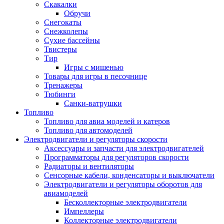
Скакалки
Обручи
Снегокаты
Снежколепы
Сухие бассейны
Твистеры
Тир
Игры с мишенью
Товары для игры в песочнице
Тренажеры
Тюбинги
Санки-ватрушки
Топливо
Топливо для авиа моделей и катеров
Топливо для автомоделей
Электродвигатели и регуляторы скорости
Аксессуары и запчасти для электродвигателей
Программаторы для регуляторов скорости
Радиаторы и вентиляторы
Сенсорные кабели, конденсаторы и выключатели
Электродвигатели и регуляторы оборотов для
авиамоделей
Бесколлекторные электродвигатели
Импеллеры
Коллекторные электродвигатели