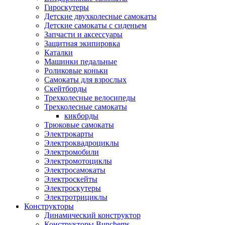
Гироскутеры
Детские двухколесные самокаты
Детские самокаты с сиденьем
Запчасти и аксессуары
Защитная экипировка
Каталки
Машинки педальные
Роликовые коньки
Самокаты для взрослых
Скейтборды
Трехколесные велосипеды
Трехколесные самокаты
кикборды
Трюковые самокаты
Электрокарты
Электроквадроциклы
Электромобили
Электромотоциклы
Электросамокаты
Электроскейты
Электроскутеры
Электротрициклы
Конструкторы
Динамический конструктор
Конструкторы Bunchems