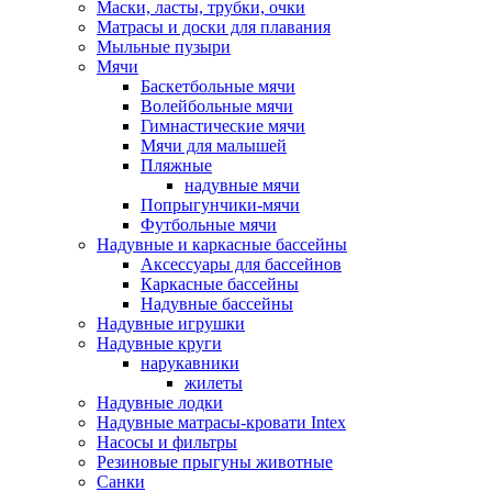
Маски, ласты, трубки, очки
Матрасы и доски для плавания
Мыльные пузыри
Мячи
Баскетбольные мячи
Волейбольные мячи
Гимнастические мячи
Мячи для малышей
Пляжные
надувные мячи
Попрыгунчики-мячи
Футбольные мячи
Надувные и каркасные бассейны
Аксессуары для бассейнов
Каркасные бассейны
Надувные бассейны
Надувные игрушки
Надувные круги
нарукавники
жилеты
Надувные лодки
Надувные матрасы-кровати Intex
Насосы и фильтры
Резиновые прыгуны животные
Санки