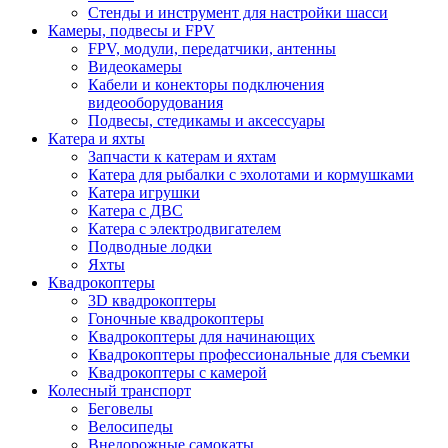
Стенды и инструмент для настройки шасси
Камеры, подвесы и FPV
FPV, модули, передатчики, антенны
Видеокамеры
Кабели и конекторы подключения
видеооборудования
Подвесы, стедикамы и аксессуары
Катера и яхты
Запчасти к катерам и яхтам
Катера для рыбалки с эхолотами и кормушками
Катера игрушки
Катера с ДВС
Катера с электродвигателем
Подводные лодки
Яхты
Квадрокоптеры
3D квадрокоптеры
Гоночные квадрокоптеры
Квадрокоптеры для начинающих
Квадрокоптеры профессиональные для съемки
Квадрокоптеры с камерой
Колесный транспорт
Беговелы
Велосипеды
Внедорожные самокаты