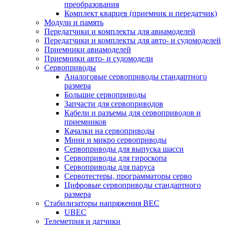
преобразования
Комплект кварцев (приемник и передатчик)
Модули и память
Передатчики и комплекты для авиамоделей
Передатчики и комплекты для авто- и судомоделей
Приемники авиамоделей
Приемники авто- и судомодели
Сервоприводы
Аналоговые сервоприводы стандартного
размера
Большие сервоприводы
Запчасти для сервоприводов
Кабели и разъемы для сервоприводов и
приемников
Качалки на сервоприводы
Мини и микро сервоприводы
Сервоприводы для выпуска шасси
Сервоприводы для гироскопа
Сервоприводы для паруса
Сервотестеры, программаторы серво
Цифровые сервоприводы стандартного
размера
Стабилизаторы напряжения BEC
UBEC
Телеметрия и датчики