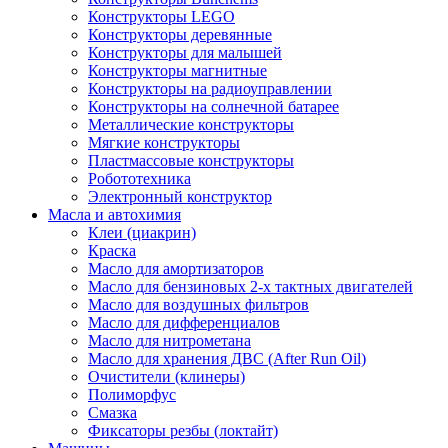
Конструкторы LEGO
Конструкторы деревянные
Конструкторы для малышей
Конструкторы магнитные
Конструкторы на радиоуправлении
Конструкторы на солнечной батарее
Металлические конструкторы
Мягкие конструкторы
Пластмассовые конструкторы
Робототехника
Электронный конструктор
Масла и автохимия
Клеи (циакрин)
Краска
Масло для амортизаторов
Масло для бензиновых 2-х тактных двигателей
Масло для воздушных фильтров
Масло для дифференциалов
Масло для нитрометана
Масло для хранения ДВС (After Run Oil)
Очистители (клинеры)
Полиморфус
Смазка
Фиксаторы резбы (локтайт)