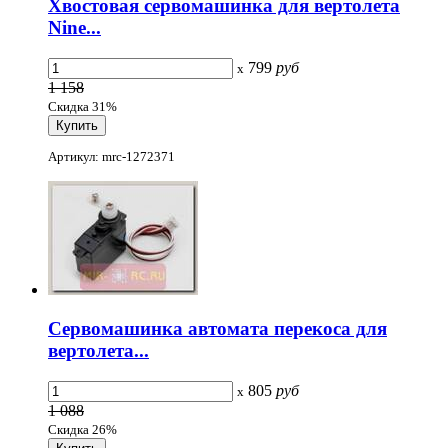
Хвостовая сервомашинка для вертолета
Nine...
799
руб
x
1 158
Скидка 31%
Артикул: mrc-1272371
Сервомашинка автомата перекоса для
вертолета...
805
руб
x
1 088
Скидка 26%