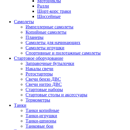
Мотоциклы
Ралли
Шорт-корс траки
Шоссейные
Самолеты
Импеллерные самолеты
Копийные самолеты
Планеры
Самолеты для начинающих
Самолеты игрушки
Спортивные и пилотажные самолеты
Стартовое оборудование
Заправочные бутылочки
Накалы свечи
Ротостартеры
Свечи бензо ДВС
Свечи нитро ДВС
Стартовые наборы
Стартовые столы и аксессуары
Термометры
Танки
Танки копийные
Танки-игрушки
Танки-шпионы
Танковые бои