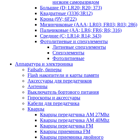
низким саморазрядом
Большие (D; LR20; R20; 373)
Квадратные (3336;3R12)
Крона (9V; 6F22)
Мизинчиковые (AAA; LR03; FR03; R03; 286)
Пальчиковые (AA; LR6; FR6; R6; 316)
Средние (C; LR14; R14; 343)
Фотолитиевые и спецэлементы
Литиевые спецэлементы
Спецэлементы
Фотолитиевые
Аппаратура и электроника
Failsafe, биперы
Flash накопители и карты памяти
Аксессуары для передатчиков
Антенны
Выключатель бортового питания
Гироскопы и аксессуары
Кабели для передатчика
Кварцы
Кварцы передатчика AM 27Mhz
Кварцы передатчика AM 40Mhz
Кварцы передатчика FM
Кварцы приемника FM
Кварцы приемника двойного