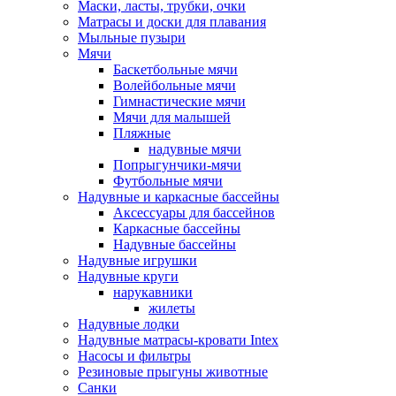
Маски, ласты, трубки, очки
Матрасы и доски для плавания
Мыльные пузыри
Мячи
Баскетбольные мячи
Волейбольные мячи
Гимнастические мячи
Мячи для малышей
Пляжные
надувные мячи
Попрыгунчики-мячи
Футбольные мячи
Надувные и каркасные бассейны
Аксессуары для бассейнов
Каркасные бассейны
Надувные бассейны
Надувные игрушки
Надувные круги
нарукавники
жилеты
Надувные лодки
Надувные матрасы-кровати Intex
Насосы и фильтры
Резиновые прыгуны животные
Санки