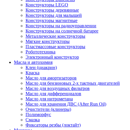
Конструкторы LEGO
Конструкторы деревянные
Конструкторы для малышей
Конструкторы магнитные
Конструкторы на радиоуправлении
Конструкторы на солнечной батарее
Металлические конструкторы
Мягкие конструкторы
Пластмассовые конструкторы
Робототехника
Электронный конструктор
Масла и автохимия
Клеи (циакрин)
Краска
Масло для амортизаторов
Масло для бензиновых 2-х тактных двигателей
Масло для воздушных фильтров
Масло для дифференциалов
Масло для нитрометана
Масло для хранения ДВС (After Run Oil)
Очистители (клинеры)
Полиморфус
Смазка
Фиксаторы резбы (локтайт)