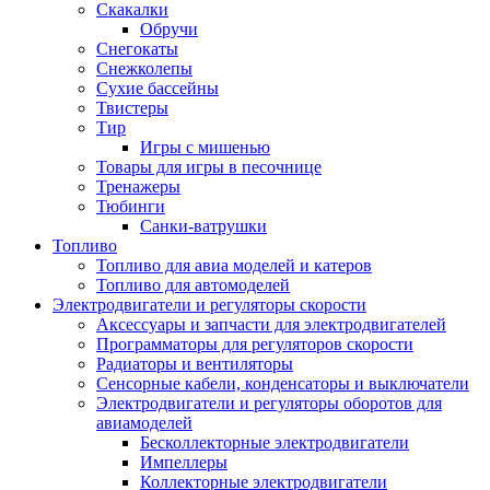
Скакалки
Обручи
Снегокаты
Снежколепы
Сухие бассейны
Твистеры
Тир
Игры с мишенью
Товары для игры в песочнице
Тренажеры
Тюбинги
Санки-ватрушки
Топливо
Топливо для авиа моделей и катеров
Топливо для автомоделей
Электродвигатели и регуляторы скорости
Аксессуары и запчасти для электродвигателей
Программаторы для регуляторов скорости
Радиаторы и вентиляторы
Сенсорные кабели, конденсаторы и выключатели
Электродвигатели и регуляторы оборотов для
авиамоделей
Бесколлекторные электродвигатели
Импеллеры
Коллекторные электродвигатели