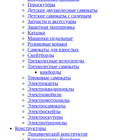
Гироскутеры
Детские двухколесные самокаты
Детские самокаты с сиденьем
Запчасти и аксессуары
Защитная экипировка
Каталки
Машинки педальные
Роликовые коньки
Самокаты для взрослых
Скейтборды
Трехколесные велосипеды
Трехколесные самокаты
кикборды
Трюковые самокаты
Электрокарты
Электроквадроциклы
Электромобили
Электромотоциклы
Электросамокаты
Электроскейты
Электроскутеры
Электротрициклы
Конструкторы
Динамический конструктор
Конструкторы Bunchems