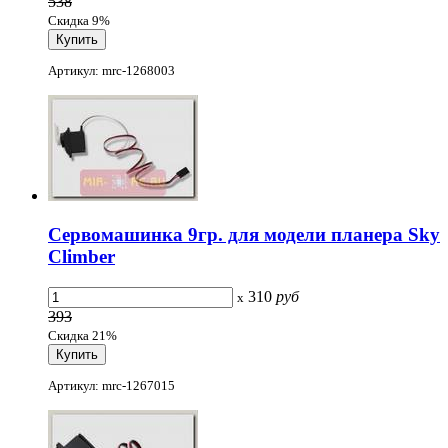
538
Скидка 9%
Артикул: mrc-1268003
Сервомашинка 9гр. для модели планера Sky
Climber
310
руб
x
393
Скидка 21%
Артикул: mrc-1267015