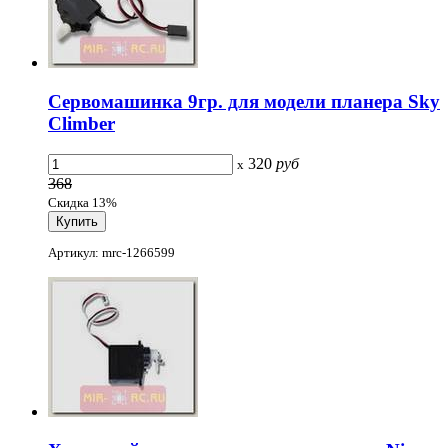
Сервомашинка 9гр. для модели планера Sky
Climber
320
руб
x
368
Скидка 13%
Артикул: mrc-1266599