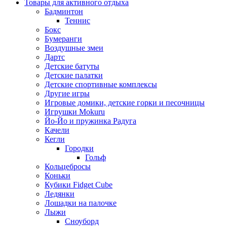
Товары для активного отдыха
Бадминтон
Теннис
Бокс
Бумеранги
Воздушные змеи
Дартс
Детские батуты
Детские палатки
Детские спортивные комплексы
Другие игры
Игровые домики, детские горки и песочницы
Игрушки Mokuru
Йо-Йо и пружинка Радуга
Качели
Кегли
Городки
Гольф
Кольцебросы
Коньки
Кубики Fidget Cube
Ледянки
Лошадки на палочке
Лыжи
Сноуборд