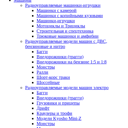
Машины
Радиоуправляемые машинки-игрушки
Машинки с камерой
Машинки с копийными кузовами
Машинки-игрушки
Мотоциклы и Трициклы
Строительная и спецтехника
Трюковые машинки и амфибии
Радиоуправляемые модели машин с ДВС,
бензиновые и нитро
Багги
Внедорожники (трагги)
Внедорожники на бензине 1:5 и 1:8
Монстры
Ралли
Шорт-корс траки
Шоссейные
Радиоуправляемые модели машин электро
Багги
Внедорожники (трагги)
Грузовики и прицепы
Дрифт
Краулеры и трофи
Модели Kyosho Mini-Z
Монстры