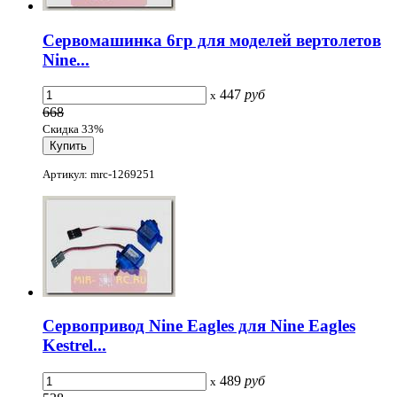
Сервомашинка 6гр для моделей вертолетов
Nine...
447
руб
x
668
Скидка 33%
Артикул: mrc-1269251
Cервопривод Nine Eagles для Nine Eagles
Kestrel...
489
руб
x