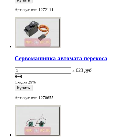
Артикул: mrc-1272111
Сервомашинка автомата перекоса
623
руб
x
878
Скидка 29%
Артикул: mrc-1270655