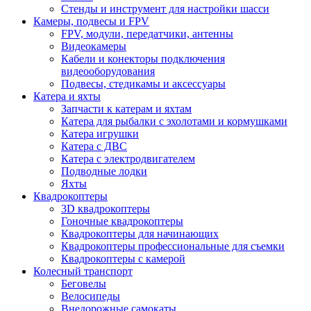
Стенды и инструмент для настройки шасси
Камеры, подвесы и FPV
FPV, модули, передатчики, антенны
Видеокамеры
Кабели и конекторы подключения
видеооборудования
Подвесы, стедикамы и аксессуары
Катера и яхты
Запчасти к катерам и яхтам
Катера для рыбалки с эхолотами и кормушками
Катера игрушки
Катера с ДВС
Катера с электродвигателем
Подводные лодки
Яхты
Квадрокоптеры
3D квадрокоптеры
Гоночные квадрокоптеры
Квадрокоптеры для начинающих
Квадрокоптеры профессиональные для съемки
Квадрокоптеры с камерой
Колесный транспорт
Беговелы
Велосипеды
Внедорожные самокаты