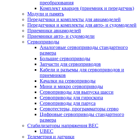
преобразования
Комплект кварцев (приемник и передатчик)
Модули и память
Передатчики и комплекты для авиамоделей
Передатчики и комплекты для авто- и судомоделей
Приемники авиамоделей
Приемники авто- и судомодели
Сервоприводы
Аналоговые сервоприводы стандартного
размера
Большие сервоприводы
Запчасти для сервоприводов
Кабели и разъемы для сервоприводов и
приемников
Качалки на сервоприводы
Мини и микро сервоприводы
Сервоприводы для выпуска шасси
Сервоприводы для гироскопа
Сервоприводы для паруса
Сервотестеры, программаторы серво
Цифровые сервоприводы стандартного
размера
Стабилизаторы напряжения BEC
UBEC
Телеметрия и датчики