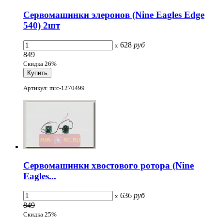
Сервомашинки элеронов (Nine Eagles Edge
540) 2шт
628
руб
x
849
Скидка 26%
Артикул: mrc-1270499
Сервомашинки хвостового ротора (Nine
Eagles...
636
руб
x
849
Скидка 25%