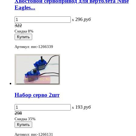
Хвостовой сервопривод для вертолета Nine
Eagles...
296
руб
x
322
Скидка 8%
Артикул: mrc-1266339
Набор серво 2шт
193
руб
x
298
Скидка 35%
Артикул: mrc-1266131