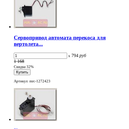
Сервопривод автомата перекоса для
вертолета...
794
руб
x
1 168
Скидка 32%
Артикул: mrc-1272423