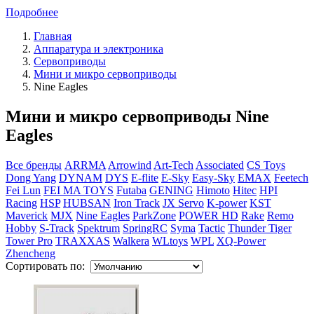
Подробнее
Главная
Аппаратура и электроника
Сервоприводы
Мини и микро сервоприводы
Nine Eagles
Мини и микро сервоприводы Nine
Eagles
Все бренды
ARRMA
Arrowind
Art-Tech
Associated
CS Toys
Dong Yang
DYNAM
DYS
E-flite
E-Sky
Easy-Sky
EMAX
Feetech
Fei Lun
FEI MA TOYS
Futaba
GENING
Himoto
Hitec
HPI
Racing
HSP
HUBSAN
Iron Track
JX Servo
K-power
KST
Maverick
MJX
Nine Eagles
ParkZone
POWER HD
Rake
Remo
Hobby
S-Track
Spektrum
SpringRC
Syma
Tactic
Thunder Tiger
Tower Pro
TRAXXAS
Walkera
WLtoys
WPL
XQ-Power
Zhencheng
Сортировать по: