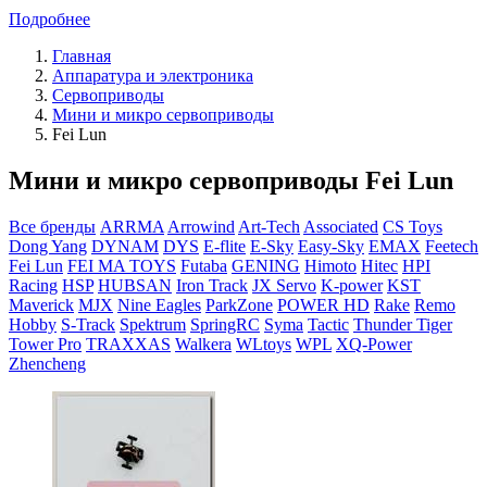
Подробнее
Главная
Аппаратура и электроника
Сервоприводы
Мини и микро сервоприводы
Fei Lun
Мини и микро сервоприводы Fei Lun
Все бренды
ARRMA
Arrowind
Art-Tech
Associated
CS Toys
Dong Yang
DYNAM
DYS
E-flite
E-Sky
Easy-Sky
EMAX
Feetech
Fei Lun
FEI MA TOYS
Futaba
GENING
Himoto
Hitec
HPI
Racing
HSP
HUBSAN
Iron Track
JX Servo
K-power
KST
Maverick
MJX
Nine Eagles
ParkZone
POWER HD
Rake
Remo
Hobby
S-Track
Spektrum
SpringRC
Syma
Tactic
Thunder Tiger
Tower Pro
TRAXXAS
Walkera
WLtoys
WPL
XQ-Power
Zhencheng