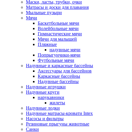
Маски, ласты, трубки, очки
Матрасы и доски для плавания
Мыльные пузыри
Мячи
Баскетбольные мячи
Волейбольные мячи
Гимнастические мячи
Мячи для малышей
Пляжные
надувные мячи
Попрыгунчики-мячи
Футбольные мячи
Надувные и каркасные бассейны
Аксессуары для бассейнов
Каркасные бассейны
Надувные бассейны
Надувные игрушки
Надувные круги
нарукавники
жилеты
Надувные лодки
Надувные матрасы-кровати Intex
Насосы и фильтры
Резиновые прыгуны животные
Санки