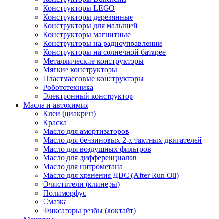
Конструкторы LEGO
Конструкторы деревянные
Конструкторы для малышей
Конструкторы магнитные
Конструкторы на радиоуправлении
Конструкторы на солнечной батарее
Металлические конструкторы
Мягкие конструкторы
Пластмассовые конструкторы
Робототехника
Электронный конструктор
Масла и автохимия
Клеи (циакрин)
Краска
Масло для амортизаторов
Масло для бензиновых 2-х тактных двигателей
Масло для воздушных фильтров
Масло для дифференциалов
Масло для нитрометана
Масло для хранения ДВС (After Run Oil)
Очистители (клинеры)
Полиморфус
Смазка
Фиксаторы резбы (локтайт)