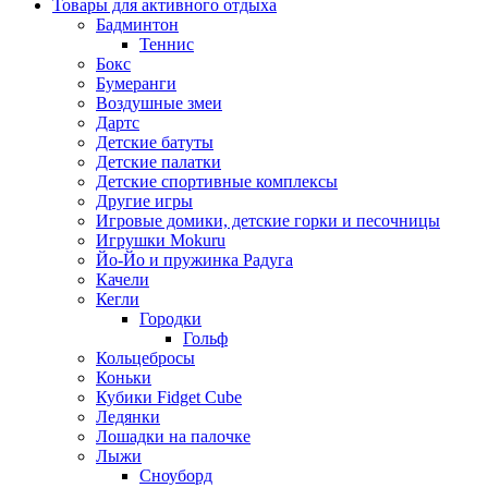
Товары для активного отдыха
Бадминтон
Теннис
Бокс
Бумеранги
Воздушные змеи
Дартс
Детские батуты
Детские палатки
Детские спортивные комплексы
Другие игры
Игровые домики, детские горки и песочницы
Игрушки Mokuru
Йо-Йо и пружинка Радуга
Качели
Кегли
Городки
Гольф
Кольцебросы
Коньки
Кубики Fidget Cube
Ледянки
Лошадки на палочке
Лыжи
Сноуборд