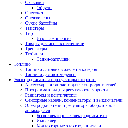
Скакалки
Обручи
Снегокаты
Снежколепы
Сухие бассейны
Твистеры
Тир
Игры с мишенью
Товары для игры в песочнице
Тренажеры
Тюбинги
Санки-ватрушки
Топливо
Топливо для авиа моделей и катеров
Топливо для автомоделей
Электродвигатели и регуляторы скорости
Аксессуары и запчасти для электродвигателей
Программаторы для регуляторов скорости
Радиаторы и вентиляторы
Сенсорные кабели, конденсаторы и выключатели
Электродвигатели и регуляторы оборотов для
авиамоделей
Бесколлекторные электродвигатели
Импеллеры
Коллекторные электродвигатели