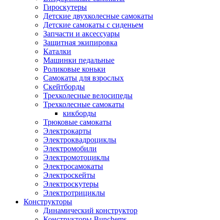
Гироскутеры
Детские двухколесные самокаты
Детские самокаты с сиденьем
Запчасти и аксессуары
Защитная экипировка
Каталки
Машинки педальные
Роликовые коньки
Самокаты для взрослых
Скейтборды
Трехколесные велосипеды
Трехколесные самокаты
кикборды
Трюковые самокаты
Электрокарты
Электроквадроциклы
Электромобили
Электромотоциклы
Электросамокаты
Электроскейты
Электроскутеры
Электротрициклы
Конструкторы
Динамический конструктор
Конструкторы Bunchems