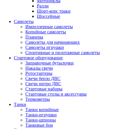
Мотоциклы
Ралли
Шорт-корс траки
Шоссейные
Самолеты
Импеллерные самолеты
Копийные самолеты
Планеры
Самолеты для начинающих
Самолеты игрушки
Спортивные и пилотажные самолеты
Стартовое оборудование
Заправочные бутылочки
Накалы свечи
Ротостартеры
Свечи бензо ДВС
Свечи нитро ДВС
Стартовые наборы
Стартовые столы и аксессуары
Термометры
Танки
Танки копийные
Танки-игрушки
Танки-шпионы
Танковые бои