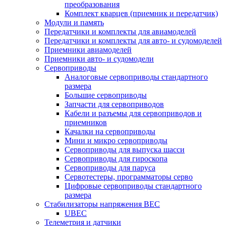
преобразования
Комплект кварцев (приемник и передатчик)
Модули и память
Передатчики и комплекты для авиамоделей
Передатчики и комплекты для авто- и судомоделей
Приемники авиамоделей
Приемники авто- и судомодели
Сервоприводы
Аналоговые сервоприводы стандартного
размера
Большие сервоприводы
Запчасти для сервоприводов
Кабели и разъемы для сервоприводов и
приемников
Качалки на сервоприводы
Мини и микро сервоприводы
Сервоприводы для выпуска шасси
Сервоприводы для гироскопа
Сервоприводы для паруса
Сервотестеры, программаторы серво
Цифровые сервоприводы стандартного
размера
Стабилизаторы напряжения BEC
UBEC
Телеметрия и датчики