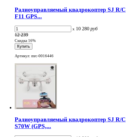
Радиоуправляемый квадрокоптер SJ R/C
F11 GPS...
10 280
руб
x
12 239
Скидка 16%
Артикул: mrc-0016446
Радиоуправляемый квадрокоптер SJ R/C
S70W (GPS,...