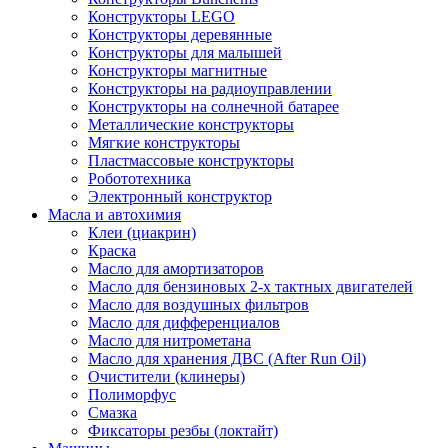
Конструкторы LEGO
Конструкторы деревянные
Конструкторы для малышей
Конструкторы магнитные
Конструкторы на радиоуправлении
Конструкторы на солнечной батарее
Металлические конструкторы
Мягкие конструкторы
Пластмассовые конструкторы
Робототехника
Электронный конструктор
Масла и автохимия
Клеи (циакрин)
Краска
Масло для амортизаторов
Масло для бензиновых 2-х тактных двигателей
Масло для воздушных фильтров
Масло для дифференциалов
Масло для нитрометана
Масло для хранения ДВС (After Run Oil)
Очистители (клинеры)
Полиморфус
Смазка
Фиксаторы резбы (локтайт)