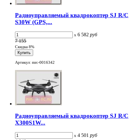
Радиоуправляемый квадрокоптер SJ R/C
S30W (GPS,...
6 582
руб
x
7 155
Скидка 8%
Артикул: mrc-0016342
Радиоуправляемый квадрокоптер SJ R/C
X300S1W...
4 501
руб
x