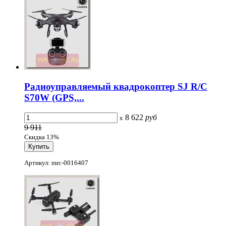
Радиоуправляемый квадрокоптер SJ R/C
S70W (GPS,...
8 622
руб
x
9 911
Скидка 13%
Артикул: mrc-0016407