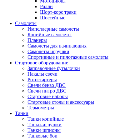
Мотоциклы
Ралли
Шорт-корс траки
Шоссейные
Самолеты
Импеллерные самолеты
Копийные самолеты
Планеры
Самолеты для начинающих
Самолеты игрушки
Спортивные и пилотажные самолеты
Стартовое оборудование
Заправочные бутылочки
Накалы свечи
Ротостартеры
Свечи бензо ДВС
Свечи нитро ДВС
Стартовые наборы
Стартовые столы и аксессуары
Термометры
Танки
Танки копийные
Танки-игрушки
Танки-шпионы
Танковые бои