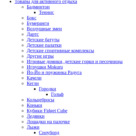
Товары для активного отдыха
Бадминтон
Теннис
Бокс
Бумеранги
Воздушные змеи
Дартс
Детские батуты
Детские палатки
Детские спортивные комплексы
Другие игры
Игровые домики, детские горки и песочницы
Игрушки Mokuru
Йо-Йо и пружинка Радуга
Качели
Кегли
Городки
Гольф
Кольцебросы
Коньки
Кубики Fidget Cube
Ледянки
Лошадки на палочке
Лыжи
Сноуборд