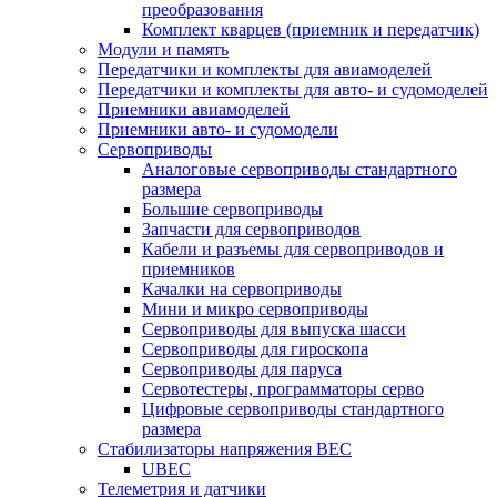
преобразования
Комплект кварцев (приемник и передатчик)
Модули и память
Передатчики и комплекты для авиамоделей
Передатчики и комплекты для авто- и судомоделей
Приемники авиамоделей
Приемники авто- и судомодели
Сервоприводы
Аналоговые сервоприводы стандартного
размера
Большие сервоприводы
Запчасти для сервоприводов
Кабели и разъемы для сервоприводов и
приемников
Качалки на сервоприводы
Мини и микро сервоприводы
Сервоприводы для выпуска шасси
Сервоприводы для гироскопа
Сервоприводы для паруса
Сервотестеры, программаторы серво
Цифровые сервоприводы стандартного
размера
Стабилизаторы напряжения BEC
UBEC
Телеметрия и датчики