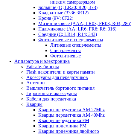
низким саморазрядом
Большие (D; LR20; R20; 373)
Квадратные (3336;3R12)
Крона (9V; 6F22)
Мизинчиковые (AAA; LR03; FR03; R03; 286)
Пальчиковые (AA; LR6; FR6; R6; 316)
Средние (C; LR14; R14; 343)
Фотолитиевые и спецэлементы
Литиевые спецэлементы
Спецэлементы
Фотолитиевые
Аппаратура и электроника
Failsafe, биперы
Flash накопители и карты памяти
Аксессуары для передатчиков
Антенны
Выключатель бортового питания
Гироскопы и аксессуары
Кабели для передатчика
Кварцы
Кварцы передатчика AM 27Mhz
Кварцы передатчика AM 40Mhz
Кварцы передатчика FM
Кварцы приемника FM
Кварцы приемника двойного