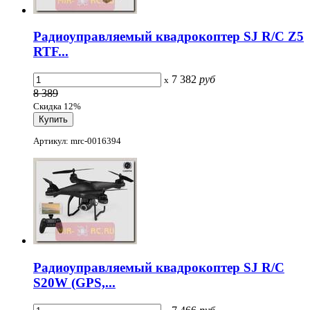
Радиоуправляемый квадрокоптер SJ R/C Z5
RTF...
7 382
руб
x
8 389
Скидка 12%
Артикул: mrc-0016394
Радиоуправляемый квадрокоптер SJ R/C
S20W (GPS,...