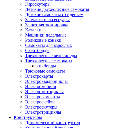
Гироскутеры
Детские двухколесные самокаты
Детские самокаты с сиденьем
Запчасти и аксессуары
Защитная экипировка
Каталки
Машинки педальные
Роликовые коньки
Самокаты для взрослых
Скейтборды
Трехколесные велосипеды
Трехколесные самокаты
кикборды
Трюковые самокаты
Электрокарты
Электроквадроциклы
Электромобили
Электромотоциклы
Электросамокаты
Электроскейты
Электроскутеры
Электротрициклы
Конструкторы
Динамический конструктор
Конструкторы Bunchems