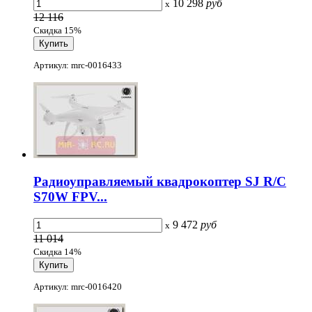
10 298
руб
x
12 116
Скидка 15%
Артикул: mrc-0016433
Радиоуправляемый квадрокоптер SJ R/C
S70W FPV...
9 472
руб
x
11 014
Скидка 14%
Артикул: mrc-0016420