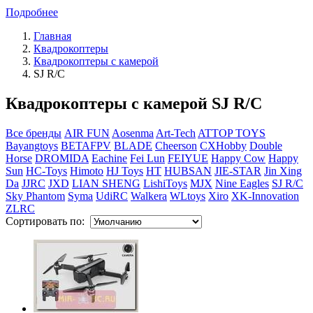
Подробнее
Главная
Квадрокоптеры
Квадрокоптеры с камерой
SJ R/C
Квадрокоптеры с камерой SJ R/C
Все бренды
AIR FUN
Aosenma
Art-Tech
ATTOP TOYS
Bayangtoys
BETAFPV
BLADE
Cheerson
CXHobby
Double
Horse
DROMIDA
Eachine
Fei Lun
FEIYUE
Happy Cow
Happy
Sun
HC-Toys
Himoto
HJ Toys
HT
HUBSAN
JIE-STAR
Jin Xing
Da
JJRC
JXD
LIAN SHENG
LishiToys
MJX
Nine Eagles
SJ R/C
Sky Phantom
Syma
UdiRC
Walkera
WLtoys
Xiro
XK-Innovation
ZLRC
Сортировать по: