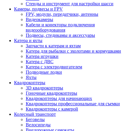
Стенды и инструмент для настройки шасси
Камеры, подвесы и FPV
FPV, модули, передатчики, антенны
Видеокамеры
Кабели и конекторы подключения
видеооборудования
Подвесы, стедикамы и аксессуары
Катера и яхты
Запчасти к катерам и яхтам
Катера для рыбалки с эхолотами и кормушками
Катера игрушки
Катера с ДВС
Катера с электродвигателем
Подводные лодки
Яхты
Квадрокоптеры
3D квадрокоптеры
Гоночные квадрокоптеры
Квадрокоптеры для начинающих
Квадрокоптеры профессиональные для съемки
Квадрокоптеры с камерой
Колесный транспорт
Беговелы
Велосипеды
Внедорожные самокаты