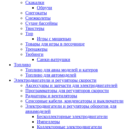
Скакалки
Обручи
Снегокаты
Снежколепы
Сухие бассейны
Твистеры
Тир
Игры с мишенью
Товары для игры в песочнице
Тренажеры
Тюбинги
Санки-ватрушки
Топливо
Топливо для авиа моделей и катеров
Топливо для автомоделей
Электродвигатели и регуляторы скорости
Аксессуары и запчасти для электродвигателей
Программаторы для регуляторов скорости
Радиаторы и вентиляторы
Сенсорные кабели, конденсаторы и выключатели
Электродвигатели и регуляторы оборотов для
авиамоделей
Бесколлекторные электродвигатели
Импеллеры
Коллекторные электродвигатели