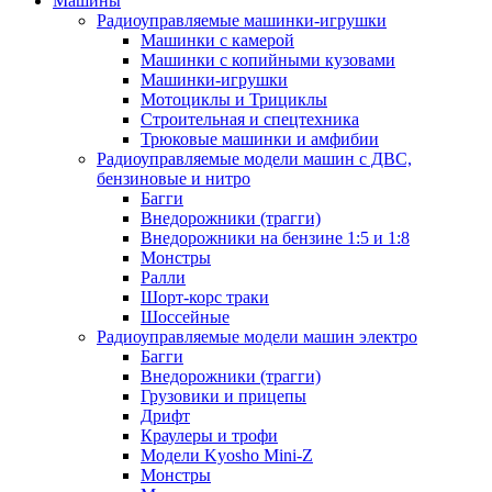
Машины
Радиоуправляемые машинки-игрушки
Машинки с камерой
Машинки с копийными кузовами
Машинки-игрушки
Мотоциклы и Трициклы
Строительная и спецтехника
Трюковые машинки и амфибии
Радиоуправляемые модели машин с ДВС,
бензиновые и нитро
Багги
Внедорожники (трагги)
Внедорожники на бензине 1:5 и 1:8
Монстры
Ралли
Шорт-корс траки
Шоссейные
Радиоуправляемые модели машин электро
Багги
Внедорожники (трагги)
Грузовики и прицепы
Дрифт
Краулеры и трофи
Модели Kyosho Mini-Z
Монстры