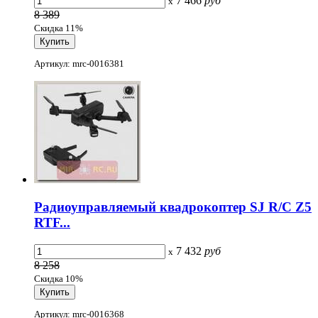
7 466
руб
x
8 389
Скидка 11%
Артикул: mrc-0016381
Радиоуправляемый квадрокоптер SJ R/C Z5
RTF...
7 432
руб
x
8 258
Скидка 10%
Артикул: mrc-0016368