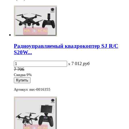
Радиоуправляемый квадрокоптер SJ R/C
S20W...
7 012
руб
x
7 706
Скидка 9%
Артикул: mrc-0016355