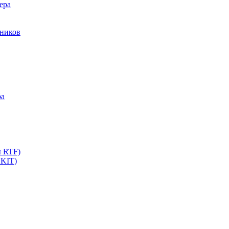
ера
мников
ра
ы RTF)
 KIT)