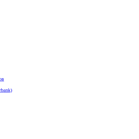
ов
bank)