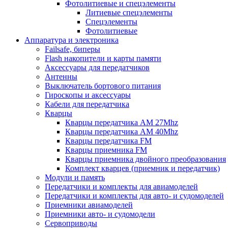
Фотолитиевые и спецэлементы
Литиевые спецэлементы
Спецэлементы
Фотолитиевые
Аппаратура и электроника
Failsafe, биперы
Flash накопители и карты памяти
Аксессуары для передатчиков
Антенны
Выключатель бортового питания
Гироскопы и аксессуары
Кабели для передатчика
Кварцы
Кварцы передатчика AM 27Mhz
Кварцы передатчика AM 40Mhz
Кварцы передатчика FM
Кварцы приемника FM
Кварцы приемника двойного преобразования
Комплект кварцев (приемник и передатчик)
Модули и память
Передатчики и комплекты для авиамоделей
Передатчики и комплекты для авто- и судомоделей
Приемники авиамоделей
Приемники авто- и судомодели
Сервоприводы