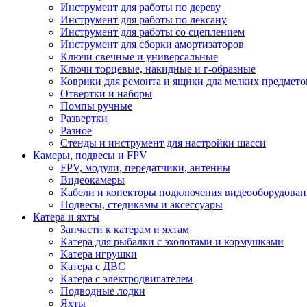
Инструмент для работы по дереву
Инструмент для работы по лексану
Инструмент для работы со сцеплением
Инструмент для сборки амортизаторов
Ключи свечные и универсальные
Ключи торцевые, накидные и г-образные
Коврики для ремонта и ящики дла мелких предмето
Отвертки и наборы
Помпы ручные
Развертки
Разное
Стенды и инструмент для настройки шасси
Камеры, подвесы и FPV
FPV, модули, передатчики, антенны
Видеокамеры
Кабели и конекторы подключения видеооборудован
Подвесы, стедикамы и аксессуары
Катера и яхты
Запчасти к катерам и яхтам
Катера для рыбалки с эхолотами и кормушками
Катера игрушки
Катера с ДВС
Катера с электродвигателем
Подводные лодки
Яхты