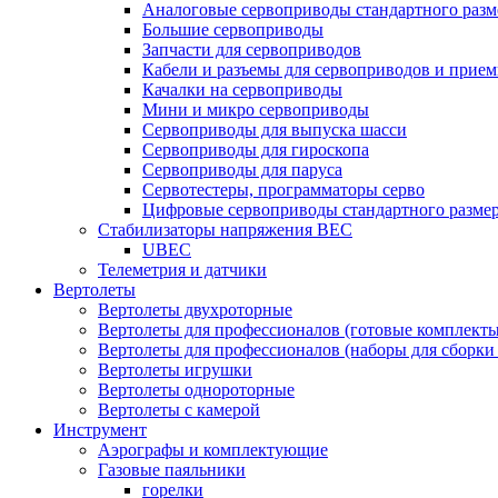
Аналоговые сервоприводы стандартного разм
Большие сервоприводы
Запчасти для сервоприводов
Кабели и разъемы для сервоприводов и прие
Качалки на сервоприводы
Мини и микро сервоприводы
Сервоприводы для выпуска шасси
Сервоприводы для гироскопа
Сервоприводы для паруса
Сервотестеры, программаторы серво
Цифровые сервоприводы стандартного разме
Стабилизаторы напряжения BEC
UBEC
Телеметрия и датчики
Вертолеты
Вертолеты двухроторные
Вертолеты для профессионалов (готовые комплект
Вертолеты для профессионалов (наборы для сборки
Вертолеты игрушки
Вертолеты однороторные
Вертолеты с камерой
Инструмент
Аэрографы и комплектующие
Газовые паяльники
горелки