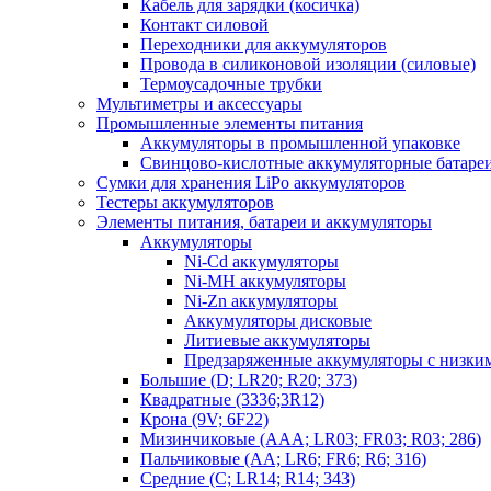
Кабель для зарядки (косичка)
Контакт силовой
Переходники для аккумуляторов
Провода в силиконовой изоляции (силовые)
Термоусадочные трубки
Мультиметры и аксессуары
Промышленные элементы питания
Аккумуляторы в промышленной упаковке
Свинцово-кислотные аккумуляторные батаре
Сумки для хранения LiPo аккумуляторов
Тестеры аккумуляторов
Элементы питания, батареи и аккумуляторы
Аккумуляторы
Ni-Cd аккумуляторы
Ni-MH аккумуляторы
Ni-Zn аккумуляторы
Аккумуляторы дисковые
Литиевые аккумуляторы
Предзаряженные аккумуляторы с низки
Большие (D; LR20; R20; 373)
Квадратные (3336;3R12)
Крона (9V; 6F22)
Мизинчиковые (AAA; LR03; FR03; R03; 286)
Пальчиковые (AA; LR6; FR6; R6; 316)
Средние (C; LR14; R14; 343)