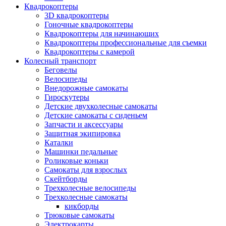
Квадрокоптеры
3D квадрокоптеры
Гоночные квадрокоптеры
Квадрокоптеры для начинающих
Квадрокоптеры профессиональные для съемки
Квадрокоптеры с камерой
Колесный транспорт
Беговелы
Велосипеды
Внедорожные самокаты
Гироскутеры
Детские двухколесные самокаты
Детские самокаты с сиденьем
Запчасти и аксессуары
Защитная экипировка
Каталки
Машинки педальные
Роликовые коньки
Самокаты для взрослых
Скейтборды
Трехколесные велосипеды
Трехколесные самокаты
кикборды
Трюковые самокаты
Электрокарты