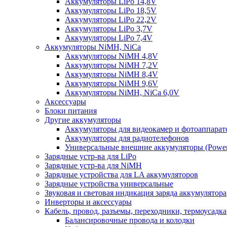
Аккумуляторы LiPo 14,8V
Аккумуляторы LiPo 18,5V
Аккумуляторы LiPo 22,2V
Аккумуляторы LiPo 3,7V
Аккумуляторы LiPo 7,4V
Аккумуляторы NiMH, NiCa
Аккумуляторы NiMH 4,8V
Аккумуляторы NiMH 7,2V
Аккумуляторы NiMH 8,4V
Аккумуляторы NiMH 9,6V
Аккумуляторы NiMH, NiCa 6,0V
Аксессуары
Блоки питания
Другие аккумуляторы
Аккумуляторы для видеокамер и фотоаппарат
Аккумуляторы для радиотелефонов
Универсальные внешние аккумуляторы (Power
Зарядные устр-ва для LiPo
Зарядные устр-ва для NiMH
Зарядные устройства для LA аккумуляторов
Зарядные устройства универсальные
Звуковая и световая индикация заряда аккумулятора
Инверторы и аксессуары
Кабель, провод, разъемы, переходники, термоусадка
Балансировочные провода и колодки