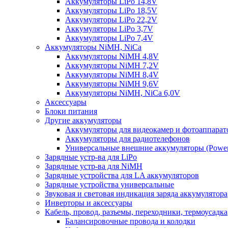
Аккумуляторы LiPo 14,8V
Аккумуляторы LiPo 18,5V
Аккумуляторы LiPo 22,2V
Аккумуляторы LiPo 3,7V
Аккумуляторы LiPo 7,4V
Аккумуляторы NiMH, NiCa
Аккумуляторы NiMH 4,8V
Аккумуляторы NiMH 7,2V
Аккумуляторы NiMH 8,4V
Аккумуляторы NiMH 9,6V
Аккумуляторы NiMH, NiCa 6,0V
Аксессуары
Блоки питания
Другие аккумуляторы
Аккумуляторы для видеокамер и фотоаппарат
Аккумуляторы для радиотелефонов
Универсальные внешние аккумуляторы (Power
Зарядные устр-ва для LiPo
Зарядные устр-ва для NiMH
Зарядные устройства для LA аккумуляторов
Зарядные устройства универсальные
Звуковая и световая индикация заряда аккумулятора
Инверторы и аксессуары
Кабель, провод, разъемы, переходники, термоусадка
Балансировочные провода и колодки