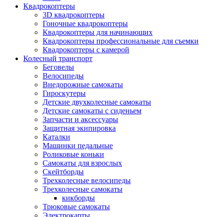
Квадрокоптеры
3D квадрокоптеры
Гоночные квадрокоптеры
Квадрокоптеры для начинающих
Квадрокоптеры профессиональные для съемки
Квадрокоптеры с камерой
Колесный транспорт
Беговелы
Велосипеды
Внедорожные самокаты
Гироскутеры
Детские двухколесные самокаты
Детские самокаты с сиденьем
Запчасти и аксессуары
Защитная экипировка
Каталки
Машинки педальные
Роликовые коньки
Самокаты для взрослых
Скейтборды
Трехколесные велосипеды
Трехколесные самокаты
кикборды
Трюковые самокаты
Электрокарты