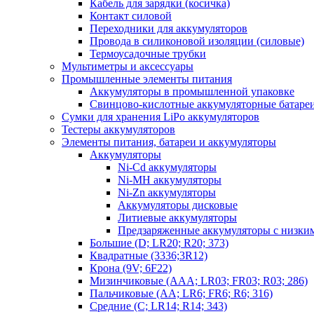
Кабель для зарядки (косичка)
Контакт силовой
Переходники для аккумуляторов
Провода в силиконовой изоляции (силовые)
Термоусадочные трубки
Мультиметры и аксессуары
Промышленные элементы питания
Аккумуляторы в промышленной упаковке
Свинцово-кислотные аккумуляторные батаре
Сумки для хранения LiPo аккумуляторов
Тестеры аккумуляторов
Элементы питания, батареи и аккумуляторы
Аккумуляторы
Ni-Cd аккумуляторы
Ni-MH аккумуляторы
Ni-Zn аккумуляторы
Аккумуляторы дисковые
Литиевые аккумуляторы
Предзаряженные аккумуляторы с низки
Большие (D; LR20; R20; 373)
Квадратные (3336;3R12)
Крона (9V; 6F22)
Мизинчиковые (AAA; LR03; FR03; R03; 286)
Пальчиковые (AA; LR6; FR6; R6; 316)
Средние (C; LR14; R14; 343)