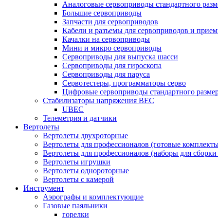
Аналоговые сервоприводы стандартного разм
Большие сервоприводы
Запчасти для сервоприводов
Кабели и разъемы для сервоприводов и прие
Качалки на сервоприводы
Мини и микро сервоприводы
Сервоприводы для выпуска шасси
Сервоприводы для гироскопа
Сервоприводы для паруса
Сервотестеры, программаторы серво
Цифровые сервоприводы стандартного разме
Стабилизаторы напряжения BEC
UBEC
Телеметрия и датчики
Вертолеты
Вертолеты двухроторные
Вертолеты для профессионалов (готовые комплект
Вертолеты для профессионалов (наборы для сборки
Вертолеты игрушки
Вертолеты однороторные
Вертолеты с камерой
Инструмент
Аэрографы и комплектующие
Газовые паяльники
горелки