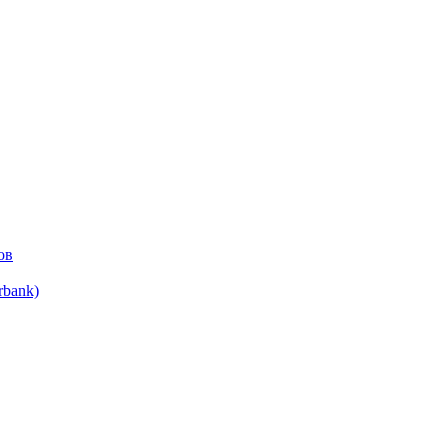
ов
bank)