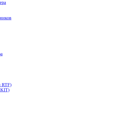
ера
мников
ра
ы RTF)
 KIT)