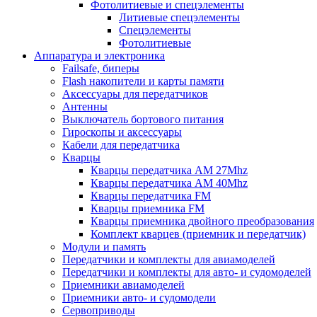
Фотолитиевые и спецэлементы
Литиевые спецэлементы
Спецэлементы
Фотолитиевые
Аппаратура и электроника
Failsafe, биперы
Flash накопители и карты памяти
Аксессуары для передатчиков
Антенны
Выключатель бортового питания
Гироскопы и аксессуары
Кабели для передатчика
Кварцы
Кварцы передатчика AM 27Mhz
Кварцы передатчика AM 40Mhz
Кварцы передатчика FM
Кварцы приемника FM
Кварцы приемника двойного преобразования
Комплект кварцев (приемник и передатчик)
Модули и память
Передатчики и комплекты для авиамоделей
Передатчики и комплекты для авто- и судомоделей
Приемники авиамоделей
Приемники авто- и судомодели
Сервоприводы