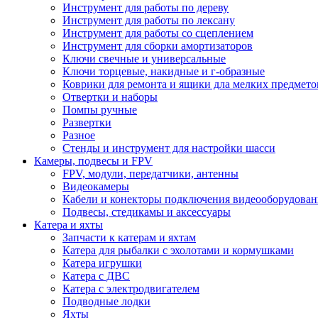
Инструмент для работы по дереву
Инструмент для работы по лексану
Инструмент для работы со сцеплением
Инструмент для сборки амортизаторов
Ключи свечные и универсальные
Ключи торцевые, накидные и г-образные
Коврики для ремонта и ящики дла мелких предмето
Отвертки и наборы
Помпы ручные
Развертки
Разное
Стенды и инструмент для настройки шасси
Камеры, подвесы и FPV
FPV, модули, передатчики, антенны
Видеокамеры
Кабели и конекторы подключения видеооборудован
Подвесы, стедикамы и аксессуары
Катера и яхты
Запчасти к катерам и яхтам
Катера для рыбалки с эхолотами и кормушками
Катера игрушки
Катера с ДВС
Катера с электродвигателем
Подводные лодки
Яхты