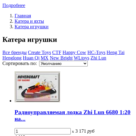
Подробнее
Главная
Катера и яхты
Катера игрушки
Катера игрушки
Все бренды
Create Toys
CTF
Happy Cow
HC-Toys
Heng Tai
Henglong
Huan Qi
MX
New Bright
WLtoys
Zhi Lun
Сортировать по:
Радиоуправляемая лодка Zhi Lun 6680 1:20
на...
3 171
руб
x