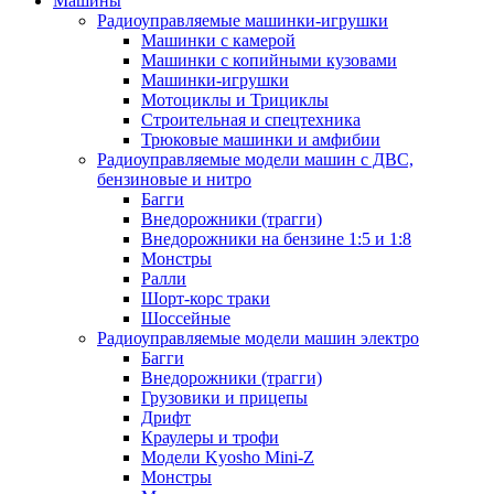
Машины
Радиоуправляемые машинки-игрушки
Машинки с камерой
Машинки с копийными кузовами
Машинки-игрушки
Мотоциклы и Трициклы
Строительная и спецтехника
Трюковые машинки и амфибии
Радиоуправляемые модели машин с ДВС,
бензиновые и нитро
Багги
Внедорожники (трагги)
Внедорожники на бензине 1:5 и 1:8
Монстры
Ралли
Шорт-корс траки
Шоссейные
Радиоуправляемые модели машин электро
Багги
Внедорожники (трагги)
Грузовики и прицепы
Дрифт
Краулеры и трофи
Модели Kyosho Mini-Z
Монстры