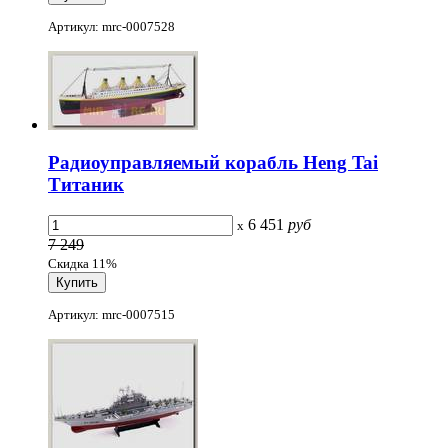
Артикул: mrc-0007528
Радиоуправляемый корабль Heng Tai
Титаник
6 451
руб
x
7 249
Скидка 11%
Артикул: mrc-0007515