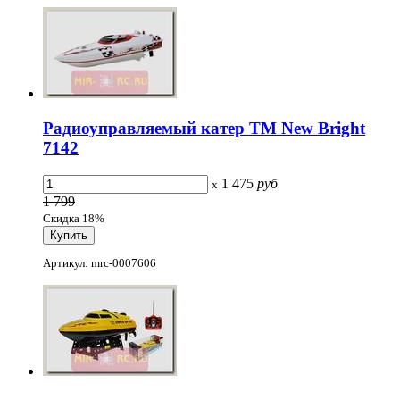
Радиоуправляемый катер ТМ New Bright
7142
1 475
руб
x
1 799
Скидка 18%
Артикул: mrc-0007606