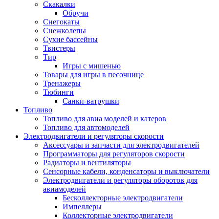
Скакалки
Обручи
Снегокаты
Снежколепы
Сухие бассейны
Твистеры
Тир
Игры с мишенью
Товары для игры в песочнице
Тренажеры
Тюбинги
Санки-ватрушки
Топливо
Топливо для авиа моделей и катеров
Топливо для автомоделей
Электродвигатели и регуляторы скорости
Аксессуары и запчасти для электродвигателей
Программаторы для регуляторов скорости
Радиаторы и вентиляторы
Сенсорные кабели, конденсаторы и выключатели
Электродвигатели и регуляторы оборотов для
авиамоделей
Бесколлекторные электродвигатели
Импеллеры
Коллекторные электродвигатели