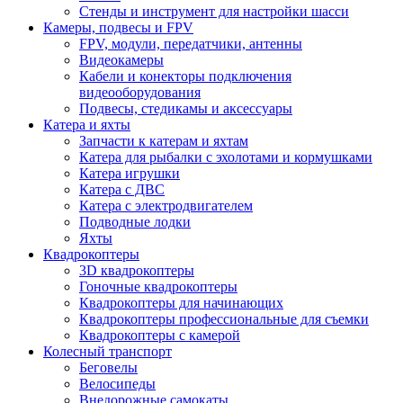
Стенды и инструмент для настройки шасси
Камеры, подвесы и FPV
FPV, модули, передатчики, антенны
Видеокамеры
Кабели и конекторы подключения
видеооборудования
Подвесы, стедикамы и аксессуары
Катера и яхты
Запчасти к катерам и яхтам
Катера для рыбалки с эхолотами и кормушками
Катера игрушки
Катера с ДВС
Катера с электродвигателем
Подводные лодки
Яхты
Квадрокоптеры
3D квадрокоптеры
Гоночные квадрокоптеры
Квадрокоптеры для начинающих
Квадрокоптеры профессиональные для съемки
Квадрокоптеры с камерой
Колесный транспорт
Беговелы
Велосипеды
Внедорожные самокаты