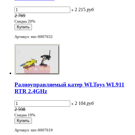
2 215
руб
x
2 769
Скидка 20%
Артикул: mrc-0007632
Радиоуправляемый катер WLToys WL911
RTR 2.4GHz
2 104
руб
x
2 598
Скидка 19%
Артикул: mrc-0007619