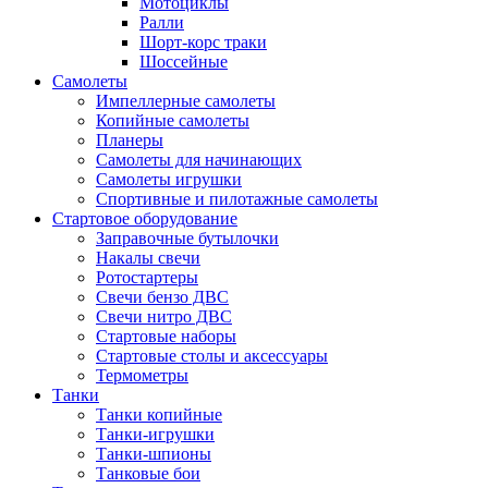
Мотоциклы
Ралли
Шорт-корс траки
Шоссейные
Самолеты
Импеллерные самолеты
Копийные самолеты
Планеры
Самолеты для начинающих
Самолеты игрушки
Спортивные и пилотажные самолеты
Стартовое оборудование
Заправочные бутылочки
Накалы свечи
Ротостартеры
Свечи бензо ДВС
Свечи нитро ДВС
Стартовые наборы
Стартовые столы и аксессуары
Термометры
Танки
Танки копийные
Танки-игрушки
Танки-шпионы
Танковые бои