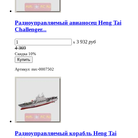
Радиоуправляемый авианосец Heng Tai
Challenger...
3 932
руб
x
4 369
Скидка 10%
Артикул: mrc-0007502
Радиоуправляемый корабль Heng Tai