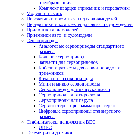
преобразования
Комплект кварцев (приемник и передатчик)
Модули и память
Передатчики и комплекты для авиамоделей
Передатчики и комплекты для авто- и судомоделей
Приемники авиамоделей
Приемники авто- и судомодели
Сервоприводы
Аналоговые сервоприводы стандартного
размера
Большие сервоприводы
Запчасти для сервоприводов
Кабели и разъемы для сервоприводов и
приемников
Качалки на сервоприводы
Мини и микро сервоприводы
Сервоприводы для выпуска шасси
Сервоприводы для гироскопа
Сервоприводы для паруса
Сервотестеры, программаторы серво
Цифровые сервоприводы стандартного
размера
Стабилизаторы напряжения BEC
UBEC
Телеметрия и датчики