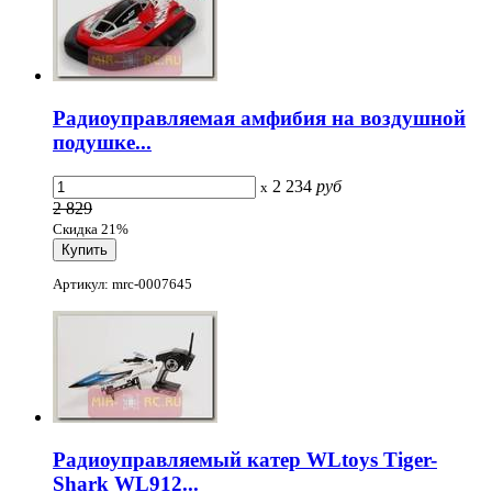
Радиоуправляемая амфибия на воздушной
подушке...
2 234
руб
x
2 829
Скидка 21%
Артикул: mrc-0007645
Радиоуправляемый катер WLtoys Tiger-
Shark WL912...