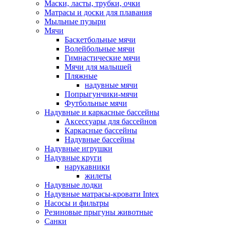
Маски, ласты, трубки, очки
Матрасы и доски для плавания
Мыльные пузыри
Мячи
Баскетбольные мячи
Волейбольные мячи
Гимнастические мячи
Мячи для малышей
Пляжные
надувные мячи
Попрыгунчики-мячи
Футбольные мячи
Надувные и каркасные бассейны
Аксессуары для бассейнов
Каркасные бассейны
Надувные бассейны
Надувные игрушки
Надувные круги
нарукавники
жилеты
Надувные лодки
Надувные матрасы-кровати Intex
Насосы и фильтры
Резиновые прыгуны животные
Санки