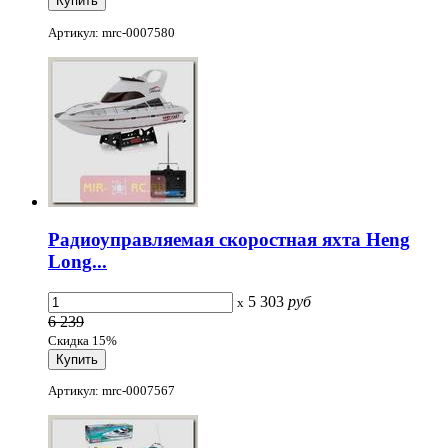
Артикул: mrc-0007580
Радиоуправляемая скоростная яхта Heng
Long...
5 303
руб
x
6 239
Скидка 15%
Артикул: mrc-0007567