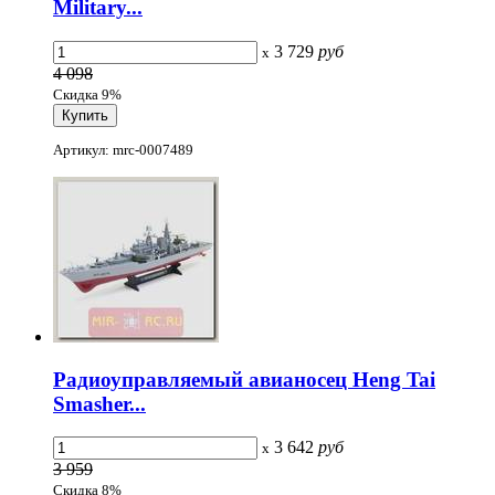
Military...
3 729
руб
x
4 098
Скидка 9%
Артикул: mrc-0007489
Радиоуправляемый авианосец Heng Tai
Smasher...
3 642
руб
x
3 959
Скидка 8%