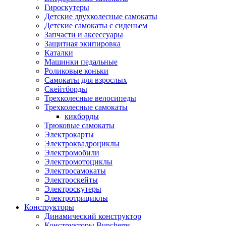
Гироскутеры
Детские двухколесные самокаты
Детские самокаты с сиденьем
Запчасти и аксессуары
Защитная экипировка
Каталки
Машинки педальные
Роликовые коньки
Самокаты для взрослых
Скейтборды
Трехколесные велосипеды
Трехколесные самокаты
кикборды
Трюковые самокаты
Электрокарты
Электроквадроциклы
Электромобили
Электромотоциклы
Электросамокаты
Электроскейты
Электроскутеры
Электротрициклы
Конструкторы
Динамический конструктор
Конструкторы Bunchems