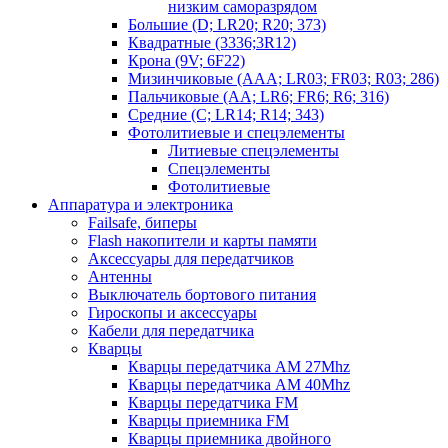
низким саморазрядом
Большие (D; LR20; R20; 373)
Квадратные (3336;3R12)
Крона (9V; 6F22)
Мизинчиковые (AAA; LR03; FR03; R03; 286)
Пальчиковые (AA; LR6; FR6; R6; 316)
Средние (C; LR14; R14; 343)
Фотолитиевые и спецэлементы
Литиевые спецэлементы
Спецэлементы
Фотолитиевые
Аппаратура и электроника
Failsafe, биперы
Flash накопители и карты памяти
Аксессуары для передатчиков
Антенны
Выключатель бортового питания
Гироскопы и аксессуары
Кабели для передатчика
Кварцы
Кварцы передатчика AM 27Mhz
Кварцы передатчика AM 40Mhz
Кварцы передатчика FM
Кварцы приемника FM
Кварцы приемника двойного