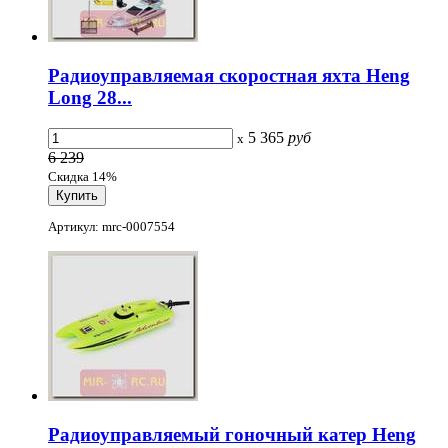
Радиоуправляемая скоростная яхта Heng
Long 28...
5 365
руб
x
6 239
Скидка 14%
Артикул: mrc-0007554
Радиоуправляемый гоночный катер Heng