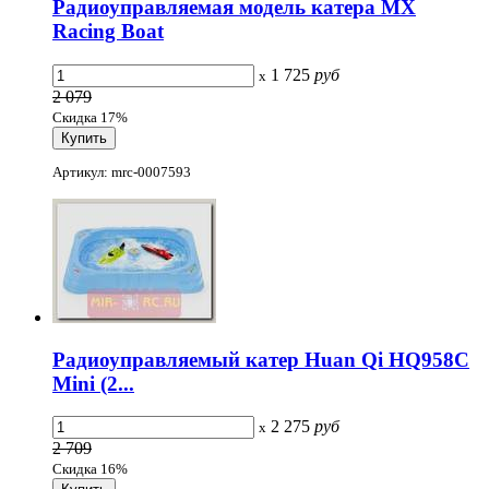
Радиоуправляемая модель катера MX
Racing Boat
1 725
руб
x
2 079
Скидка 17%
Артикул: mrc-0007593
Радиоуправляемый катер Huan Qi HQ958C
Mini (2...
2 275
руб
x
2 709
Скидка 16%