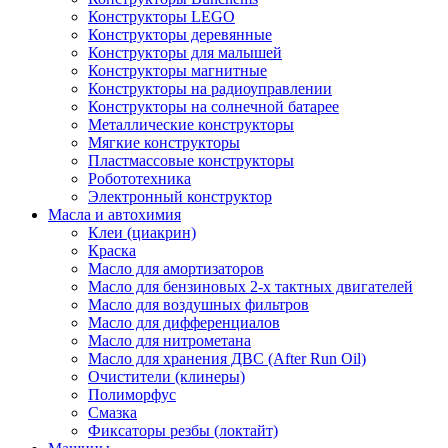
Конструкторы LEGO
Конструкторы деревянные
Конструкторы для малышей
Конструкторы магнитные
Конструкторы на радиоуправлении
Конструкторы на солнечной батарее
Металлические конструкторы
Мягкие конструкторы
Пластмассовые конструкторы
Робототехника
Электронный конструктор
Масла и автохимия
Клеи (циакрин)
Краска
Масло для амортизаторов
Масло для бензиновых 2-х тактных двигателей
Масло для воздушных фильтров
Масло для дифференциалов
Масло для нитрометана
Масло для хранения ДВС (After Run Oil)
Очистители (клинеры)
Полиморфус
Смазка
Фиксаторы резбы (локтайт)