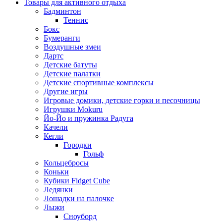
Товары для активного отдыха
Бадминтон
Теннис
Бокс
Бумеранги
Воздушные змеи
Дартс
Детские батуты
Детские палатки
Детские спортивные комплексы
Другие игры
Игровые домики, детские горки и песочницы
Игрушки Mokuru
Йо-Йо и пружинка Радуга
Качели
Кегли
Городки
Гольф
Кольцебросы
Коньки
Кубики Fidget Cube
Ледянки
Лошадки на палочке
Лыжи
Сноуборд