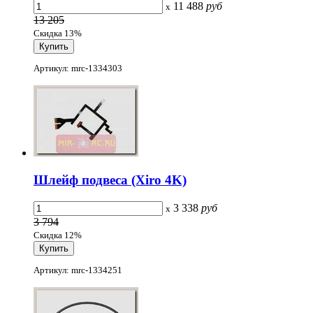
11 488
руб
x
13 205
Скидка 13%
Артикул: mrc-1334303
Шлейф подвеса (Xiro 4K)
3 338
руб
x
3 794
Скидка 12%
Артикул: mrc-1334251