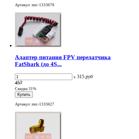
Артикул: mrc-1333679
Адаптер питания FPV передатчика
FatShark (до 4S...
315
руб
x
457
Скидка 31%
Артикул: mrc-1333627