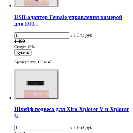
USB-адаптер Female управления камерой
для DJI...
1 341
руб
x
1 490
Скидка 10%
Артикул: mrc-1334147
Шлейф подвеса для Xiro Xplorer V и Xplorer
G
1 053
руб
x