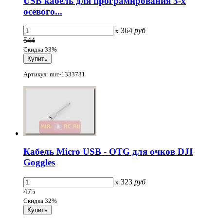
USB кабель для програмирования 3-х
осевого...
364
руб
x
544
Скидка 33%
Артикул: mrc-1333731
Кабель Micro USB - OTG для очков DJI
Goggles
323
руб
x
475
Скидка 32%