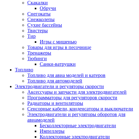
Скакалки
Обручи
Снегокаты
Снежколепы
Сухие бассейны
Твистеры
Тир
Игры с мишенью
Товары для игры в песочнице
Тренажеры
Тюбинги
Санки-ватрушки
Топливо
Топливо для авиа моделей и катеров
Топливо для автомоделей
Электродвигатели и регуляторы скорости
Аксессуары и запчасти для электродвигателей
Программаторы для регуляторов скорости
Радиаторы и вентиляторы
Сенсорные кабели, конденсаторы и выключатели
Электродвигатели и регуляторы оборотов для
авиамоделей
Бесколлекторные электродвигатели
Импеллеры
Коллекторные электродвигатели