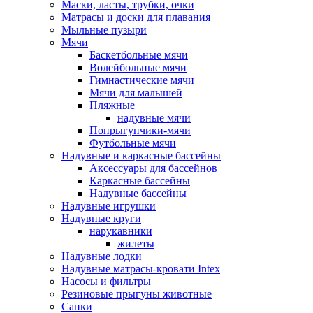
Маски, ласты, трубки, очки
Матрасы и доски для плавания
Мыльные пузыри
Мячи
Баскетбольные мячи
Волейбольные мячи
Гимнастические мячи
Мячи для малышей
Пляжные
надувные мячи
Попрыгунчики-мячи
Футбольные мячи
Надувные и каркасные бассейны
Аксессуары для бассейнов
Каркасные бассейны
Надувные бассейны
Надувные игрушки
Надувные круги
нарукавники
жилеты
Надувные лодки
Надувные матрасы-кровати Intex
Насосы и фильтры
Резиновые прыгуны животные
Санки