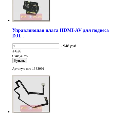
Управляющая плата HDMI-AV для подвеса
DJI...
948
руб
x
1 020
Скидка 7%
Артикул: mrc-1333991