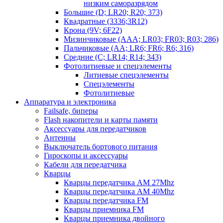
низким саморазрядом
Большие (D; LR20; R20; 373)
Квадратные (3336;3R12)
Крона (9V; 6F22)
Мизинчиковые (AAA; LR03; FR03; R03; 286)
Пальчиковые (AA; LR6; FR6; R6; 316)
Средние (C; LR14; R14; 343)
Фотолитиевые и спецэлементы
Литиевые спецэлементы
Спецэлементы
Фотолитиевые
Аппаратура и электроника
Failsafe, биперы
Flash накопители и карты памяти
Аксессуары для передатчиков
Антенны
Выключатель бортового питания
Гироскопы и аксессуары
Кабели для передатчика
Кварцы
Кварцы передатчика AM 27Mhz
Кварцы передатчика AM 40Mhz
Кварцы передатчика FM
Кварцы приемника FM
Кварцы приемника двойного