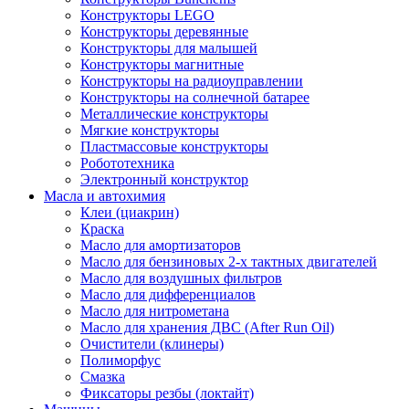
Конструкторы LEGO
Конструкторы деревянные
Конструкторы для малышей
Конструкторы магнитные
Конструкторы на радиоуправлении
Конструкторы на солнечной батарее
Металлические конструкторы
Мягкие конструкторы
Пластмассовые конструкторы
Робототехника
Электронный конструктор
Масла и автохимия
Клеи (циакрин)
Краска
Масло для амортизаторов
Масло для бензиновых 2-х тактных двигателей
Масло для воздушных фильтров
Масло для дифференциалов
Масло для нитрометана
Масло для хранения ДВС (After Run Oil)
Очистители (клинеры)
Полиморфус
Смазка
Фиксаторы резбы (локтайт)