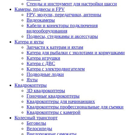
Стенды и инструмент для настройки шасси
Камеры, подвесы и FPV
FPV, модули, передатчики, антенны
Видеокамеры
Кабели и конекторы подключения
видеооборудования
Подвесы, стедикамы и аксессуары
Катера и яхты
Запчасти к катерам и яхтам
Катера для рыбалки с эхолотами и кормушками
Катера игрушки
Катера с ДВС
Катера с электродвигателем
Подводные лодки
Яхты
Квадрокоптеры
3D квадрокоптеры
Гоночные квадрокоптеры
Квадрокоптеры для начинающих
Квадрокоптеры профессиональные для съемки
Квадрокоптеры с камерой
Колесный транспорт
Беговелы
Велосипеды
Внедорожные самокаты