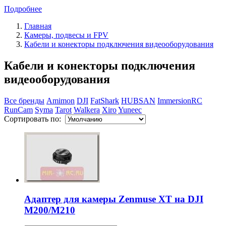
Подробнее
Главная
Камеры, подвесы и FPV
Кабели и конекторы подключения видеооборудования
Кабели и конекторы подключения
видеооборудования
Все бренды
Amimon
DJI
FatShark
HUBSAN
ImmersionRC
RunCam
Syma
Tarot
Walkera
Xiro
Yuneec
Сортировать по:
Адаптер для камеры Zenmuse XT на DJI
M200/M210