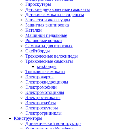
Гироскутеры
Детские двухколесные самокаты
Детские самокаты с сиденьем
Запчасти и аксессуары
Защитная экипировка
Каталки
Машинки педальные
Роликовые коньки
Самокаты для взрослых
Скейтборды
Трехколесные велосипеды
Трехколесные самокаты
кикборды
Трюковые самокаты
Электрокарты
Электроквадроциклы
Электромобили
Электромотоциклы
Электросамокаты
Электроскейты
Электроскутеры
Электротрициклы
Конструкторы
Динамический конструктор
Конструкторы Bunchems