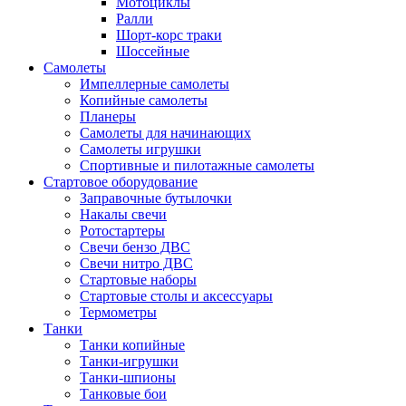
Мотоциклы
Ралли
Шорт-корс траки
Шоссейные
Самолеты
Импеллерные самолеты
Копийные самолеты
Планеры
Самолеты для начинающих
Самолеты игрушки
Спортивные и пилотажные самолеты
Стартовое оборудование
Заправочные бутылочки
Накалы свечи
Ротостартеры
Свечи бензо ДВС
Свечи нитро ДВС
Стартовые наборы
Стартовые столы и аксессуары
Термометры
Танки
Танки копийные
Танки-игрушки
Танки-шпионы
Танковые бои