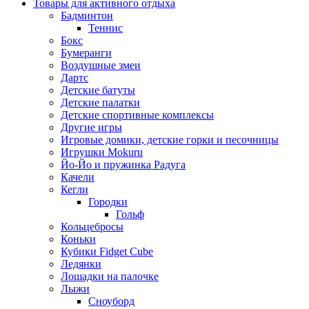
Товары для активного отдыха
Бадминтон
Теннис
Бокс
Бумеранги
Воздушные змеи
Дартс
Детские батуты
Детские палатки
Детские спортивные комплексы
Другие игры
Игровые домики, детские горки и песочницы
Игрушки Mokuru
Йо-Йо и пружинка Радуга
Качели
Кегли
Городки
Гольф
Кольцебросы
Коньки
Кубики Fidget Cube
Ледянки
Лошадки на палочке
Лыжи
Сноуборд