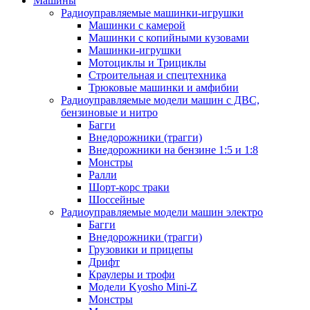
Машины
Радиоуправляемые машинки-игрушки
Машинки с камерой
Машинки с копийными кузовами
Машинки-игрушки
Мотоциклы и Трициклы
Строительная и спецтехника
Трюковые машинки и амфибии
Радиоуправляемые модели машин с ДВС,
бензиновые и нитро
Багги
Внедорожники (трагги)
Внедорожники на бензине 1:5 и 1:8
Монстры
Ралли
Шорт-корс траки
Шоссейные
Радиоуправляемые модели машин электро
Багги
Внедорожники (трагги)
Грузовики и прицепы
Дрифт
Краулеры и трофи
Модели Kyosho Mini-Z
Монстры