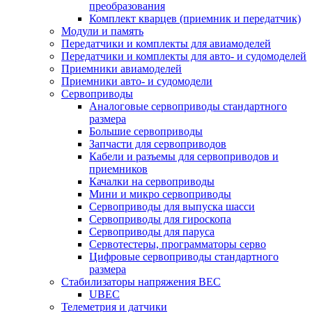
преобразования
Комплект кварцев (приемник и передатчик)
Модули и память
Передатчики и комплекты для авиамоделей
Передатчики и комплекты для авто- и судомоделей
Приемники авиамоделей
Приемники авто- и судомодели
Сервоприводы
Аналоговые сервоприводы стандартного
размера
Большие сервоприводы
Запчасти для сервоприводов
Кабели и разъемы для сервоприводов и
приемников
Качалки на сервоприводы
Мини и микро сервоприводы
Сервоприводы для выпуска шасси
Сервоприводы для гироскопа
Сервоприводы для паруса
Сервотестеры, программаторы серво
Цифровые сервоприводы стандартного
размера
Стабилизаторы напряжения BEC
UBEC
Телеметрия и датчики