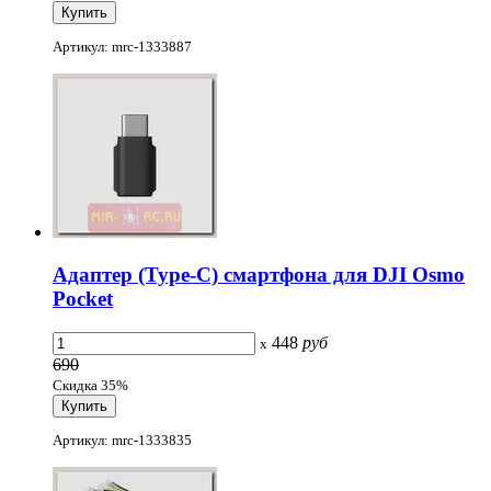
Артикул: mrc-1333887
Адаптер (Type-C) смартфона для DJI Osmo
Pocket
448
руб
x
690
Скидка 35%
Артикул: mrc-1333835