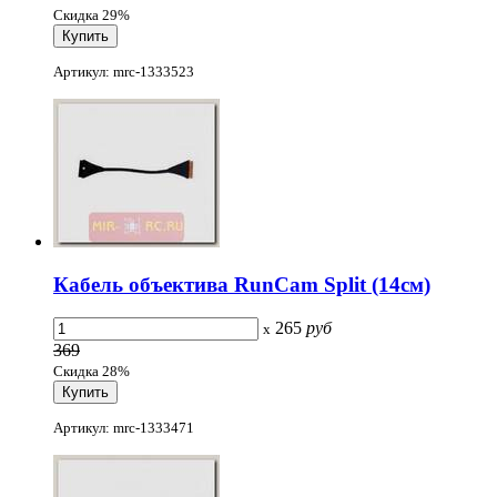
Скидка 29%
Артикул: mrc-1333523
Кабель объектива RunCam Split (14см)
265
руб
x
369
Скидка 28%
Артикул: mrc-1333471