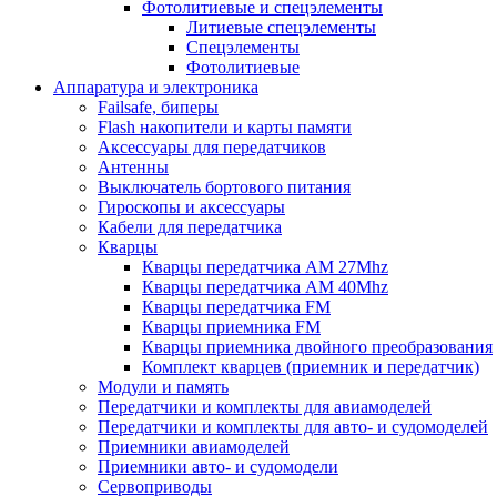
Фотолитиевые и спецэлементы
Литиевые спецэлементы
Спецэлементы
Фотолитиевые
Аппаратура и электроника
Failsafe, биперы
Flash накопители и карты памяти
Аксессуары для передатчиков
Антенны
Выключатель бортового питания
Гироскопы и аксессуары
Кабели для передатчика
Кварцы
Кварцы передатчика AM 27Mhz
Кварцы передатчика AM 40Mhz
Кварцы передатчика FM
Кварцы приемника FM
Кварцы приемника двойного преобразования
Комплект кварцев (приемник и передатчик)
Модули и память
Передатчики и комплекты для авиамоделей
Передатчики и комплекты для авто- и судомоделей
Приемники авиамоделей
Приемники авто- и судомодели
Сервоприводы