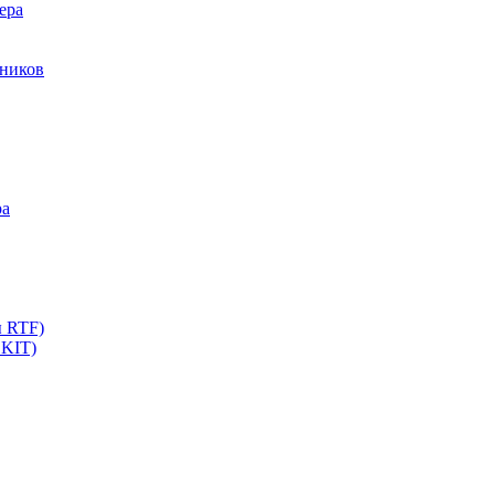
ера
мников
ра
ы RTF)
 KIT)