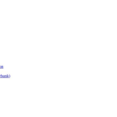
ов
bank)