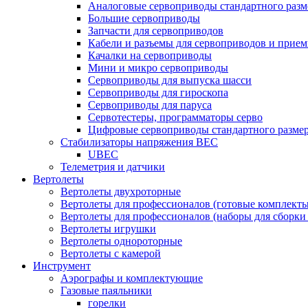
Аналоговые сервоприводы стандартного разм
Большие сервоприводы
Запчасти для сервоприводов
Кабели и разъемы для сервоприводов и прие
Качалки на сервоприводы
Мини и микро сервоприводы
Сервоприводы для выпуска шасси
Сервоприводы для гироскопа
Сервоприводы для паруса
Сервотестеры, программаторы серво
Цифровые сервоприводы стандартного разме
Стабилизаторы напряжения BEC
UBEC
Телеметрия и датчики
Вертолеты
Вертолеты двухроторные
Вертолеты для профессионалов (готовые комплект
Вертолеты для профессионалов (наборы для сборки
Вертолеты игрушки
Вертолеты однороторные
Вертолеты с камерой
Инструмент
Аэрографы и комплектующие
Газовые паяльники
горелки