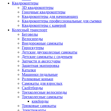
Квадрокоптеры
3D квадрокоптеры
Гоночные квадрокоптеры
Квадрокоптеры для начинающих
Квадрокоптеры профессиональные для съемки
Квадрокоптеры с камерой
Колесный транспорт
Беговелы
Велосипеды
Внедорожные самокаты
Гироскутеры
Детские двухколесные самокаты
Детские самокаты с сиденьем
Запчасти и аксессуары
Защитная экипировка
Каталки
Машинки педальные
Роликовые коньки
Самокаты для взрослых
Скейтборды
Трехколесные велосипеды
Трехколесные самокаты
кикборды
Трюковые самокаты
Электрокарты