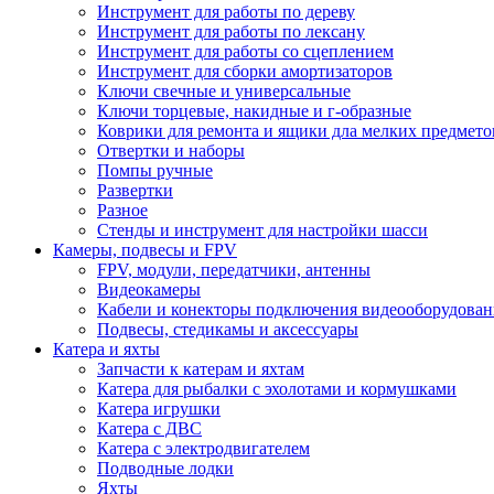
Инструмент для работы по дереву
Инструмент для работы по лексану
Инструмент для работы со сцеплением
Инструмент для сборки амортизаторов
Ключи свечные и универсальные
Ключи торцевые, накидные и г-образные
Коврики для ремонта и ящики дла мелких предмето
Отвертки и наборы
Помпы ручные
Развертки
Разное
Стенды и инструмент для настройки шасси
Камеры, подвесы и FPV
FPV, модули, передатчики, антенны
Видеокамеры
Кабели и конекторы подключения видеооборудован
Подвесы, стедикамы и аксессуары
Катера и яхты
Запчасти к катерам и яхтам
Катера для рыбалки с эхолотами и кормушками
Катера игрушки
Катера с ДВС
Катера с электродвигателем
Подводные лодки
Яхты