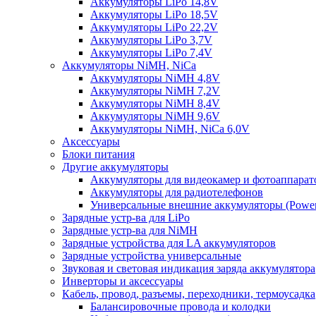
Аккумуляторы LiPo 14,8V
Аккумуляторы LiPo 18,5V
Аккумуляторы LiPo 22,2V
Аккумуляторы LiPo 3,7V
Аккумуляторы LiPo 7,4V
Аккумуляторы NiMH, NiCa
Аккумуляторы NiMH 4,8V
Аккумуляторы NiMH 7,2V
Аккумуляторы NiMH 8,4V
Аккумуляторы NiMH 9,6V
Аккумуляторы NiMH, NiCa 6,0V
Аксессуары
Блоки питания
Другие аккумуляторы
Аккумуляторы для видеокамер и фотоаппарат
Аккумуляторы для радиотелефонов
Универсальные внешние аккумуляторы (Power
Зарядные устр-ва для LiPo
Зарядные устр-ва для NiMH
Зарядные устройства для LA аккумуляторов
Зарядные устройства универсальные
Звуковая и световая индикация заряда аккумулятора
Инверторы и аксессуары
Кабель, провод, разъемы, переходники, термоусадка
Балансировочные провода и колодки