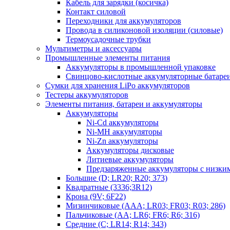
Кабель для зарядки (косичка)
Контакт силовой
Переходники для аккумуляторов
Провода в силиконовой изоляции (силовые)
Термоусадочные трубки
Мультиметры и аксессуары
Промышленные элементы питания
Аккумуляторы в промышленной упаковке
Свинцово-кислотные аккумуляторные батаре
Сумки для хранения LiPo аккумуляторов
Тестеры аккумуляторов
Элементы питания, батареи и аккумуляторы
Аккумуляторы
Ni-Cd аккумуляторы
Ni-MH аккумуляторы
Ni-Zn аккумуляторы
Аккумуляторы дисковые
Литиевые аккумуляторы
Предзаряженные аккумуляторы с низки
Большие (D; LR20; R20; 373)
Квадратные (3336;3R12)
Крона (9V; 6F22)
Мизинчиковые (AAA; LR03; FR03; R03; 286)
Пальчиковые (AA; LR6; FR6; R6; 316)
Средние (C; LR14; R14; 343)