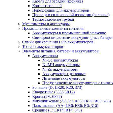
Кабель для зарядки (косичка)
Контакт силовой
Переходники для аккумуляторов
Провода в силиконовой изоляции (силовые)
Термоусадочные трубки
Мультиметры и аксессуары
Промышленные элементы питания
Аккумуляторы в промышленной упаковке
Свинцово-кислотные аккумуляторные батаре
Сумки для хранения LiPo аккумуляторов
Тестеры аккумуляторов
Элементы питания, батареи и аккумуляторы
Аккумуляторы
Ni-Cd аккумуляторы
Ni-MH аккумуляторы
Ni-Zn аккумуляторы
Аккумуляторы дисковые
Литиевые аккумуляторы
Предзаряженные аккумуляторы с низки
Большие (D; LR20; R20; 373)
Квадратные (3336;3R12)
Крона (9V; 6F22)
Мизинчиковые (AAA; LR03; FR03; R03; 286)
Пальчиковые (AA; LR6; FR6; R6; 316)
Средние (C; LR14; R14; 343)