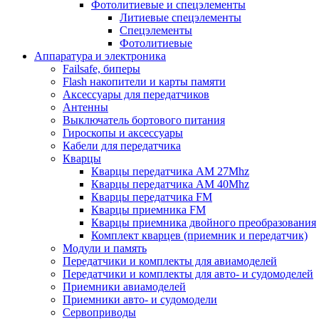
Фотолитиевые и спецэлементы
Литиевые спецэлементы
Спецэлементы
Фотолитиевые
Аппаратура и электроника
Failsafe, биперы
Flash накопители и карты памяти
Аксессуары для передатчиков
Антенны
Выключатель бортового питания
Гироскопы и аксессуары
Кабели для передатчика
Кварцы
Кварцы передатчика AM 27Mhz
Кварцы передатчика AM 40Mhz
Кварцы передатчика FM
Кварцы приемника FM
Кварцы приемника двойного преобразования
Комплект кварцев (приемник и передатчик)
Модули и память
Передатчики и комплекты для авиамоделей
Передатчики и комплекты для авто- и судомоделей
Приемники авиамоделей
Приемники авто- и судомодели
Сервоприводы