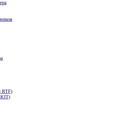
ера
мников
ра
ы RTF)
 KIT)