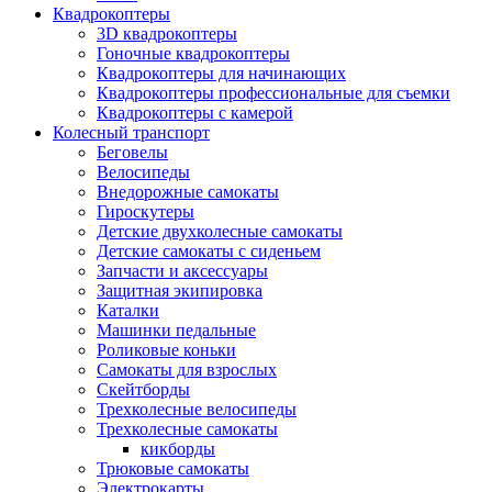
Квадрокоптеры
3D квадрокоптеры
Гоночные квадрокоптеры
Квадрокоптеры для начинающих
Квадрокоптеры профессиональные для съемки
Квадрокоптеры с камерой
Колесный транспорт
Беговелы
Велосипеды
Внедорожные самокаты
Гироскутеры
Детские двухколесные самокаты
Детские самокаты с сиденьем
Запчасти и аксессуары
Защитная экипировка
Каталки
Машинки педальные
Роликовые коньки
Самокаты для взрослых
Скейтборды
Трехколесные велосипеды
Трехколесные самокаты
кикборды
Трюковые самокаты
Электрокарты