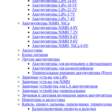
Аккумуляторы LiPo 14,8V
Аккумуляторы LiPo 18,5V
Аккумуляторы LiPo 22,2V
Аккумуляторы LiPo 3,7V
Аккумуляторы LiPo 7,4V
Аккумуляторы NiMH, NiCa
Аккумуляторы NiMH 4,8V
Аккумуляторы NiMH 7,2V
Аккумуляторы NiMH 8,4V
Аккумуляторы NiMH 9,6V
Аккумуляторы NiMH, NiCa 6,0V
Аксессуары
Блоки питания
Другие аккумуляторы
Аккумуляторы для видеокамер и фотоаппарат
Аккумуляторы для радиотелефонов
Универсальные внешние аккумуляторы (Power
Зарядные устр-ва для LiPo
Зарядные устр-ва для NiMH
Зарядные устройства для LA аккумуляторов
Зарядные устройства универсальные
Звуковая и световая индикация заряда аккумулятора
Инверторы и аксессуары
Кабель, провод, разъемы, переходники, термоусадка
Балансировочные провода и колодки