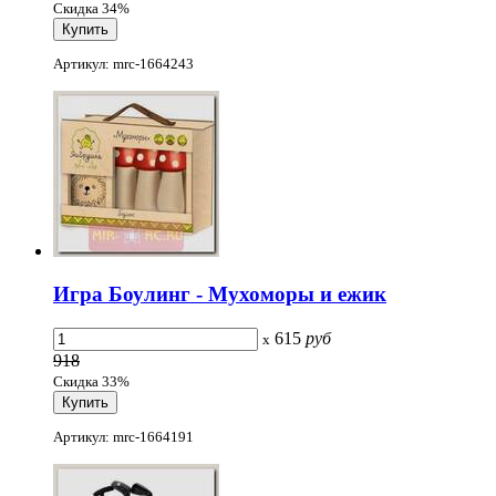
Скидка 34%
Артикул: mrc-1664243
Игра Боулинг - Мухоморы и ежик
615
руб
x
918
Скидка 33%
Артикул: mrc-1664191