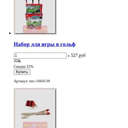
Набор для игры в гольф
527
руб
x
776
Скидка 32%
Артикул: mrc-1664139