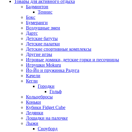
Товары для активного отдыха
Бадминтон
Теннис
Бокс
Бумеранги
Воздушные змеи
Дартс
Детские батуты
Детские палатки
Детские спортивные комплексы
Другие игры
Игровые домики, детские горки и песочницы
Игрушки Mokuru
Йо-Йо и пружинка Радуга
Качели
Кегли
Городки
Гольф
Кольцебросы
Коньки
Кубики Fidget Cube
Ледянки
Лошадки на палочке
Лыжи
Сноуборд