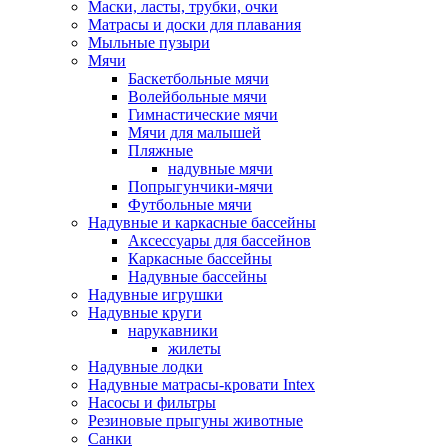
Маски, ласты, трубки, очки
Матрасы и доски для плавания
Мыльные пузыри
Мячи
Баскетбольные мячи
Волейбольные мячи
Гимнастические мячи
Мячи для малышей
Пляжные
надувные мячи
Попрыгунчики-мячи
Футбольные мячи
Надувные и каркасные бассейны
Аксессуары для бассейнов
Каркасные бассейны
Надувные бассейны
Надувные игрушки
Надувные круги
нарукавники
жилеты
Надувные лодки
Надувные матрасы-кровати Intex
Насосы и фильтры
Резиновые прыгуны животные
Санки