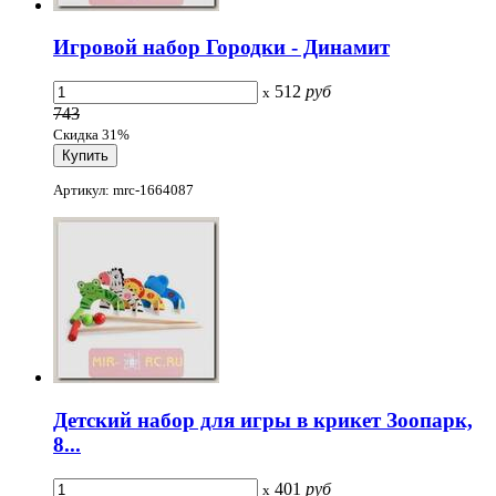
Игровой набор Городки - Динамит
512
руб
x
743
Скидка 31%
Артикул: mrc-1664087
Детский набор для игры в крикет Зоопарк,
8...
401
руб
x