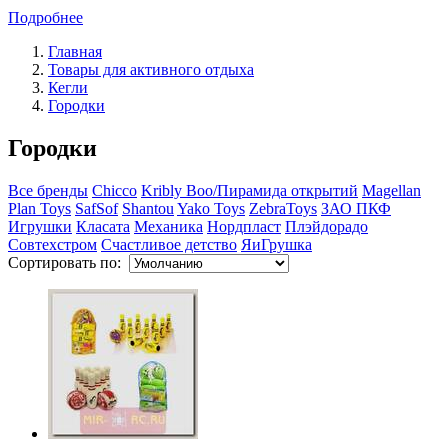
Подробнее
Главная
Товары для активного отдыха
Кегли
Городки
Городки
Все бренды
Chicco
Kribly Boo/Пирамида открытий
Magellan
Plan Toys
SafSof
Shantou
Yako Toys
ZebraToys
ЗАО ПКФ
Игрушки
Класата
Механика
Нордпласт
Плэйдорадо
Совтехстром
Счастливое детство
ЯиГрушка
Сортировать по: