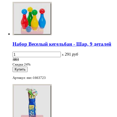
Набор Веселый кегельбан - Шар, 9 деталей
291
руб
x
383
Скидка 24%
Артикул: mrc-1663723