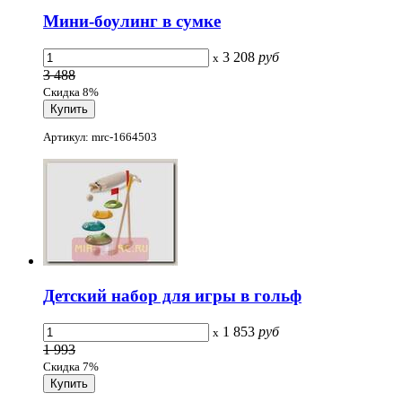
Мини-боулинг в сумке
3 208
руб
x
3 488
Скидка 8%
Артикул: mrc-1664503
Детский набор для игры в гольф
1 853
руб
x
1 993
Скидка 7%