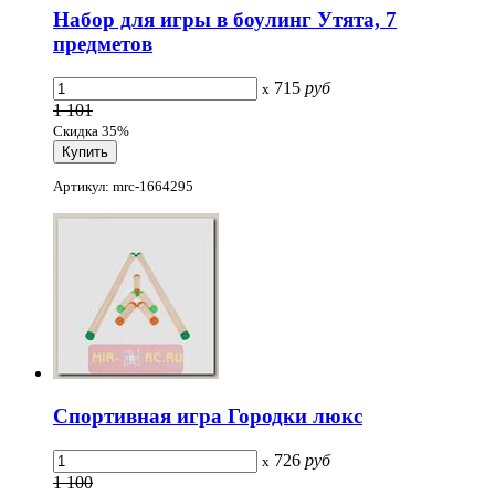
Набор для игры в боулинг Утята, 7
предметов
715
руб
x
1 101
Скидка 35%
Артикул: mrc-1664295
Спортивная игра Городки люкс
726
руб
x
1 100