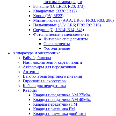
низким саморазрядом
Большие (D; LR20; R20; 373)
Квадратные (3336;3R12)
Крона (9V; 6F22)
Мизинчиковые (AAA; LR03; FR03; R03; 286)
Пальчиковые (AA; LR6; FR6; R6; 316)
Средние (C; LR14; R14; 343)
Фотолитиевые и спецэлементы
Литиевые спецэлементы
Спецэлементы
Фотолитиевые
Аппаратура и электроника
Failsafe, биперы
Flash накопители и карты памяти
Аксессуары для передатчиков
Антенны
Выключатель бортового питания
Гироскопы и аксессуары
Кабели для передатчика
Кварцы
Кварцы передатчика AM 27Mhz
Кварцы передатчика AM 40Mhz
Кварцы передатчика FM
Кварцы приемника FM
Кварцы приемника двойного