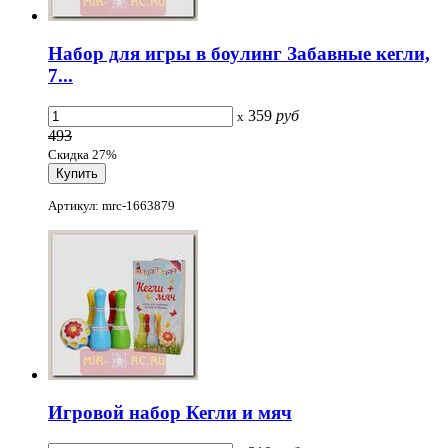
Набор для игры в боулинг Забавные кегли,
7...
359
руб
x
493
Скидка 27%
Артикул: mrc-1663879
Игровой набор Кегли и мяч