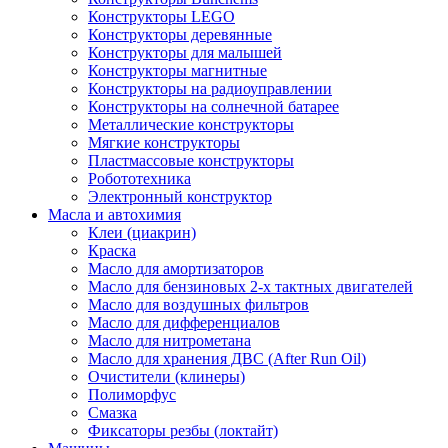
Конструкторы LEGO
Конструкторы деревянные
Конструкторы для малышей
Конструкторы магнитные
Конструкторы на радиоуправлении
Конструкторы на солнечной батарее
Металлические конструкторы
Мягкие конструкторы
Пластмассовые конструкторы
Робототехника
Электронный конструктор
Масла и автохимия
Клеи (циакрин)
Краска
Масло для амортизаторов
Масло для бензиновых 2-х тактных двигателей
Масло для воздушных фильтров
Масло для дифференциалов
Масло для нитрометана
Масло для хранения ДВС (After Run Oil)
Очистители (клинеры)
Полиморфус
Смазка
Фиксаторы резбы (локтайт)