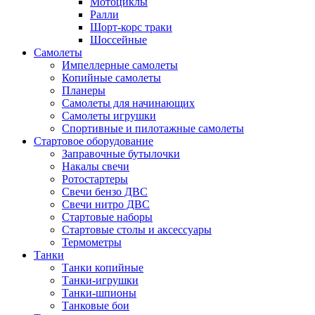
Мотоциклы
Ралли
Шорт-корс траки
Шоссейные
Самолеты
Импеллерные самолеты
Копийные самолеты
Планеры
Самолеты для начинающих
Самолеты игрушки
Спортивные и пилотажные самолеты
Стартовое оборудование
Заправочные бутылочки
Накалы свечи
Ротостартеры
Свечи бензо ДВС
Свечи нитро ДВС
Стартовые наборы
Стартовые столы и аксессуары
Термометры
Танки
Танки копийные
Танки-игрушки
Танки-шпионы
Танковые бои