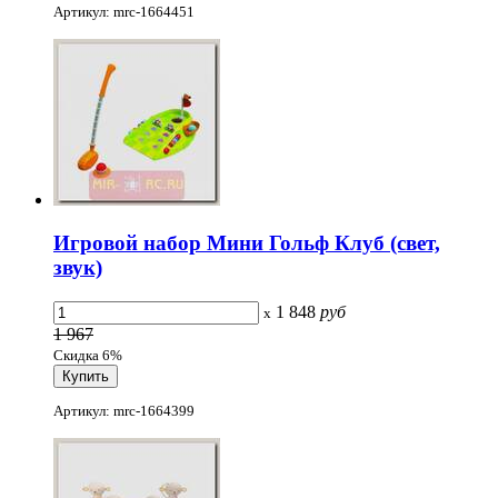
Артикул: mrc-1664451
Игровой набор Мини Гольф Клуб (свет,
звук)
1 848
руб
x
1 967
Скидка 6%
Артикул: mrc-1664399