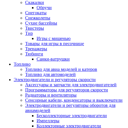
Скакалки
Обручи
Снегокаты
Снежколепы
Сухие бассейны
Твистеры
Тир
Игры с мишенью
Товары для игры в песочнице
Тренажеры
Тюбинги
Санки-ватрушки
Топливо
Топливо для авиа моделей и катеров
Топливо для автомоделей
Электродвигатели и регуляторы скорости
Аксессуары и запчасти для электродвигателей
Программаторы для регуляторов скорости
Радиаторы и вентиляторы
Сенсорные кабели, конденсаторы и выключатели
Электродвигатели и регуляторы оборотов для
авиамоделей
Бесколлекторные электродвигатели
Импеллеры
Коллекторные электродвигатели