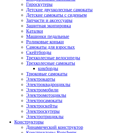
Гироскутеры
Детские двухколесные самокаты
Детские самокаты с сиденьем
Запчасти и аксессуары
Защитная экипировка
Каталки
Машинки педальные
Роликовые коньки
Самокаты для взрослых
Скейтборды
Трехколесные велосипеды
Трехколесные самокаты
кикборды
Трюковые самокаты
Электрокарты
Электроквадроциклы
Электромобили
Электромотоциклы
Электросамокаты
Электроскейты
Электроскутеры
Электротрициклы
Конструкторы
Динамический конструктор
Конструкторы Bunchems