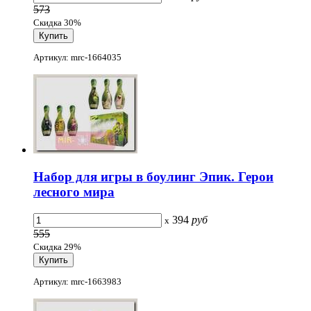
573
Скидка 30%
Артикул: mrc-1664035
Набор для игры в боулинг Эпик. Герои
лесного мира
394
руб
x
555
Скидка 29%
Артикул: mrc-1663983