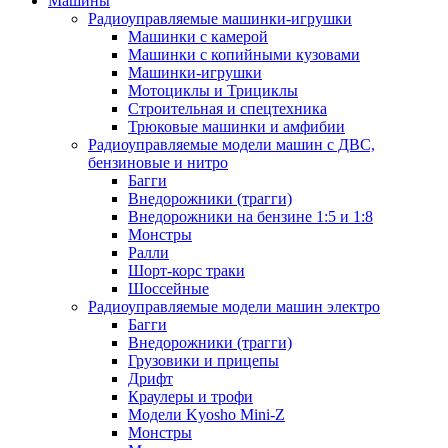
Машины
Радиоуправляемые машинки-игрушки
Машинки с камерой
Машинки с копийными кузовами
Машинки-игрушки
Мотоциклы и Трициклы
Строительная и спецтехника
Трюковые машинки и амфибии
Радиоуправляемые модели машин с ДВС,
бензиновые и нитро
Багги
Внедорожники (трагги)
Внедорожники на бензине 1:5 и 1:8
Монстры
Ралли
Шорт-корс траки
Шоссейные
Радиоуправляемые модели машин электро
Багги
Внедорожники (трагги)
Грузовики и прицепы
Дрифт
Краулеры и трофи
Модели Kyosho Mini-Z
Монстры