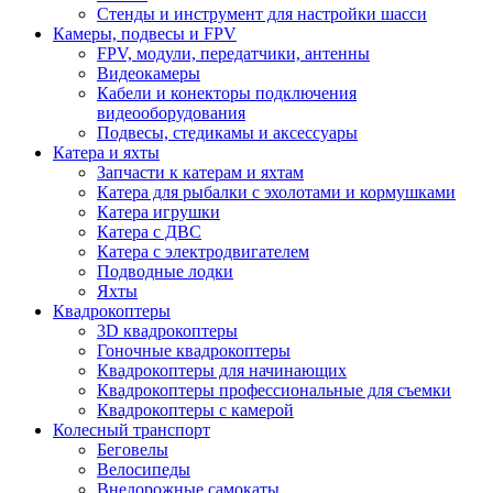
Стенды и инструмент для настройки шасси
Камеры, подвесы и FPV
FPV, модули, передатчики, антенны
Видеокамеры
Кабели и конекторы подключения
видеооборудования
Подвесы, стедикамы и аксессуары
Катера и яхты
Запчасти к катерам и яхтам
Катера для рыбалки с эхолотами и кормушками
Катера игрушки
Катера с ДВС
Катера с электродвигателем
Подводные лодки
Яхты
Квадрокоптеры
3D квадрокоптеры
Гоночные квадрокоптеры
Квадрокоптеры для начинающих
Квадрокоптеры профессиональные для съемки
Квадрокоптеры с камерой
Колесный транспорт
Беговелы
Велосипеды
Внедорожные самокаты