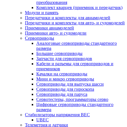
преобразования
Комплект кварцев (приемник и передатчик)
Модули и память
Передатчики и комплекты для авиамоделей
Передатчики и комплекты для авто- и судомоделей
Приемники авиамоделей
Приемники авто- и судомодели
Сервоприводы
Аналоговые сервоприводы стандартного
размера
Большие сервоприводы
Запчасти для сервоприводов
Кабели и разъемы для сервоприводов и
приемников
Качалки на сервоприводы
Мини и микро сервоприводы
Сервоприводы для выпуска шасси
Сервоприводы для гироскопа
Сервоприводы для паруса
Сервотестеры, программаторы серво
Цифровые сервоприводы стандартного
размера
Стабилизаторы напряжения BEC
UBEC
Телеметрия и датчики