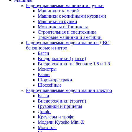
Машины
Радиоуправляемые машинки-игрушки
Машинки с камерой
Машинки с копийными кузовами
Машинки-игрушки
Мотоциклы и Трициклы
Строительная и спецтехника
Трюковые машинки и амфибии
Радиоуправляемые модели машин с ДВС,
бензиновые и нитро
Багги
Внедорожники (трагги)
Внедорожники на бензине 1:5 и 1:8
Монстры
Ралли
Шорт-корс траки
Шоссейные
Радиоуправляемые модели машин электро
Багги
Внедорожники (трагги)
Грузовики и прицепы
Дрифт
Краулеры и трофи
Модели Kyosho Mini-Z
Монстры