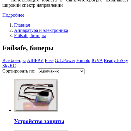
широкий спектр направлений
Подробнее
Главная
Аппаратура и электроника
Failsafe, биперы
Failsafe, биперы
Все бренды
AIIIFPV
Fuse
G.T.Power
Himoto
IGVA
ReadyToSky
SkyRC
Сортировать по:
Устройство защиты