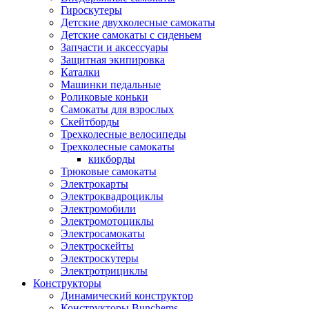
Гироскутеры
Детские двухколесные самокаты
Детские самокаты с сиденьем
Запчасти и аксессуары
Защитная экипировка
Каталки
Машинки педальные
Роликовые коньки
Самокаты для взрослых
Скейтборды
Трехколесные велосипеды
Трехколесные самокаты
кикборды
Трюковые самокаты
Электрокарты
Электроквадроциклы
Электромобили
Электромотоциклы
Электросамокаты
Электроскейты
Электроскутеры
Электротрициклы
Конструкторы
Динамический конструктор
Конструкторы Bunchems