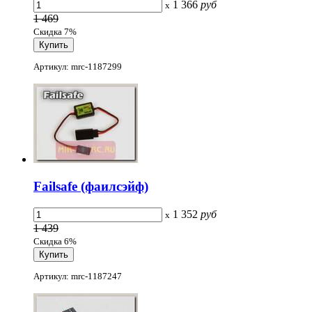
1 366
руб
x
1 469
Скидка 7%
Артикул: mrc-1187299
Failsafe (фаилсэйф)
1 352
руб
x
1 439
Скидка 6%
Артикул: mrc-1187247