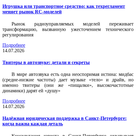
Игрушка или транспортное средство: как техрегламент
меняет рынок RC-моделей
Рынок радиоуправляемых моделей переживает
трансформацию, вызванную ужесточением технического
регулирования
Подробнее
14.07.2026
Твитеры в автозвуке: детали и секреты
В мире автозвука есть одна неоспоримая истина: мидбас
(средне-низкие частоты) дает музыке «тело» и драйв, но
именно твитеры (они же «пищалки», высокочастотные
динамики) дарят ей «душу»
Подробнее
14.07.2026
Надёжная юридическая поддержка в Санкт-Петербурге:
когда важна каждая деталь
Консультация юриста в Санкт-Петербурге охватывает