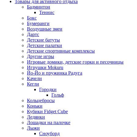
Товары для активного отдыха
Бадминтон
Теннис
Бокс
Бумеранги
Воздушные змеи
Дартс
Детские батуты
Детские палатки
Детские спортивные комплексы
Другие игры
Игровые домики, детские горки и песочницы
Игрушки Mokuru
Йо-Йо и пружинка Радуга
Качели
Кегли
Городки
Гольф
Кольцебросы
Коньки
Кубики Fidget Cube
Ледянки
Лошадки на палочке
Лыжи
Сноуборд