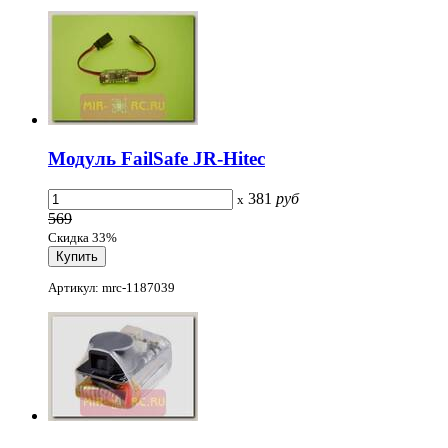
Модуль FailSafe JR-Hitec
381
руб
x
569
Скидка 33%
Артикул: mrc-1187039