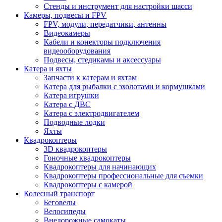
Стенды и инструмент для настройки шасси
Камеры, подвесы и FPV
FPV, модули, передатчики, антенны
Видеокамеры
Кабели и конекторы подключения
видеооборудования
Подвесы, стедикамы и аксессуары
Катера и яхты
Запчасти к катерам и яхтам
Катера для рыбалки с эхолотами и кормушками
Катера игрушки
Катера с ДВС
Катера с электродвигателем
Подводные лодки
Яхты
Квадрокоптеры
3D квадрокоптеры
Гоночные квадрокоптеры
Квадрокоптеры для начинающих
Квадрокоптеры профессиональные для съемки
Квадрокоптеры с камерой
Колесный транспорт
Беговелы
Велосипеды
Внедорожные самокаты