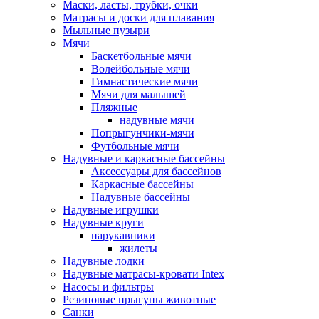
Маски, ласты, трубки, очки
Матрасы и доски для плавания
Мыльные пузыри
Мячи
Баскетбольные мячи
Волейбольные мячи
Гимнастические мячи
Мячи для малышей
Пляжные
надувные мячи
Попрыгунчики-мячи
Футбольные мячи
Надувные и каркасные бассейны
Аксессуары для бассейнов
Каркасные бассейны
Надувные бассейны
Надувные игрушки
Надувные круги
нарукавники
жилеты
Надувные лодки
Надувные матрасы-кровати Intex
Насосы и фильтры
Резиновые прыгуны животные
Санки