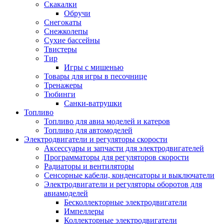
Скакалки
Обручи
Снегокаты
Снежколепы
Сухие бассейны
Твистеры
Тир
Игры с мишенью
Товары для игры в песочнице
Тренажеры
Тюбинги
Санки-ватрушки
Топливо
Топливо для авиа моделей и катеров
Топливо для автомоделей
Электродвигатели и регуляторы скорости
Аксессуары и запчасти для электродвигателей
Программаторы для регуляторов скорости
Радиаторы и вентиляторы
Сенсорные кабели, конденсаторы и выключатели
Электродвигатели и регуляторы оборотов для
авиамоделей
Бесколлекторные электродвигатели
Импеллеры
Коллекторные электродвигатели