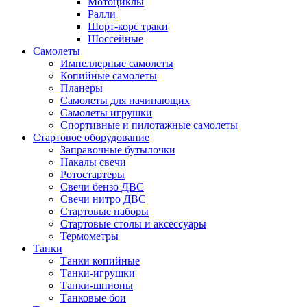
Мотоциклы
Ралли
Шорт-корс траки
Шоссейные
Самолеты
Импеллерные самолеты
Копийные самолеты
Планеры
Самолеты для начинающих
Самолеты игрушки
Спортивные и пилотажные самолеты
Стартовое оборудование
Заправочные бутылочки
Накалы свечи
Ротостартеры
Свечи бензо ДВС
Свечи нитро ДВС
Стартовые наборы
Стартовые столы и аксессуары
Термометры
Танки
Танки копийные
Танки-игрушки
Танки-шпионы
Танковые бои