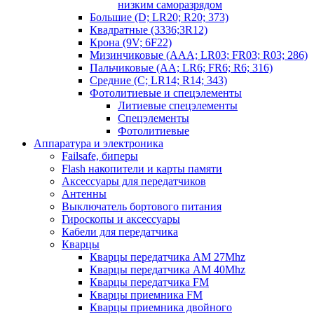
низким саморазрядом
Большие (D; LR20; R20; 373)
Квадратные (3336;3R12)
Крона (9V; 6F22)
Мизинчиковые (AAA; LR03; FR03; R03; 286)
Пальчиковые (AA; LR6; FR6; R6; 316)
Средние (C; LR14; R14; 343)
Фотолитиевые и спецэлементы
Литиевые спецэлементы
Спецэлементы
Фотолитиевые
Аппаратура и электроника
Failsafe, биперы
Flash накопители и карты памяти
Аксессуары для передатчиков
Антенны
Выключатель бортового питания
Гироскопы и аксессуары
Кабели для передатчика
Кварцы
Кварцы передатчика AM 27Mhz
Кварцы передатчика AM 40Mhz
Кварцы передатчика FM
Кварцы приемника FM
Кварцы приемника двойного