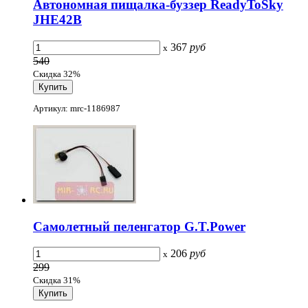
Автономная пищалка-буззер ReadyToSky
JHE42B
367
руб
x
540
Скидка 32%
Артикул: mrc-1186987
Самолетный пеленгатор G.T.Power
206
руб
x
299
Скидка 31%