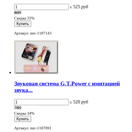
525
руб
x
809
Скидка 35%
Артикул: mrc-1187143
Звуковая система G.T.Power с имитацией
звука...
520
руб
x
789
Скидка 34%
Артикул: mrc-1187091