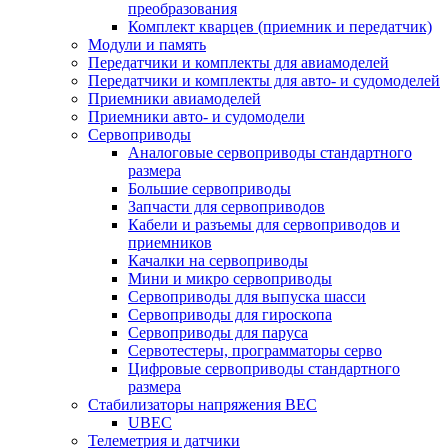
преобразования
Комплект кварцев (приемник и передатчик)
Модули и память
Передатчики и комплекты для авиамоделей
Передатчики и комплекты для авто- и судомоделей
Приемники авиамоделей
Приемники авто- и судомодели
Сервоприводы
Аналоговые сервоприводы стандартного
размера
Большие сервоприводы
Запчасти для сервоприводов
Кабели и разъемы для сервоприводов и
приемников
Качалки на сервоприводы
Мини и микро сервоприводы
Сервоприводы для выпуска шасси
Сервоприводы для гироскопа
Сервоприводы для паруса
Сервотестеры, программаторы серво
Цифровые сервоприводы стандартного
размера
Стабилизаторы напряжения BEC
UBEC
Телеметрия и датчики