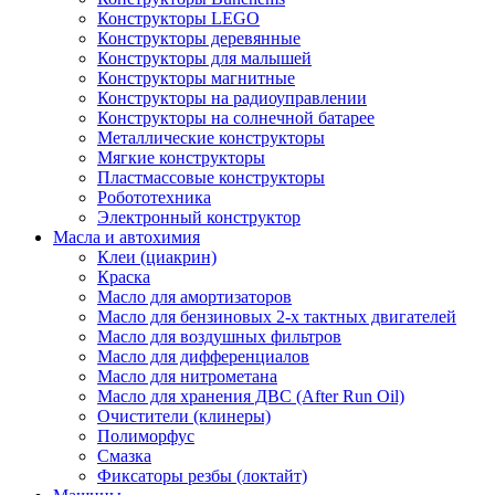
Конструкторы LEGO
Конструкторы деревянные
Конструкторы для малышей
Конструкторы магнитные
Конструкторы на радиоуправлении
Конструкторы на солнечной батарее
Металлические конструкторы
Мягкие конструкторы
Пластмассовые конструкторы
Робототехника
Электронный конструктор
Масла и автохимия
Клеи (циакрин)
Краска
Масло для амортизаторов
Масло для бензиновых 2-х тактных двигателей
Масло для воздушных фильтров
Масло для дифференциалов
Масло для нитрометана
Масло для хранения ДВС (After Run Oil)
Очистители (клинеры)
Полиморфус
Смазка
Фиксаторы резбы (локтайт)