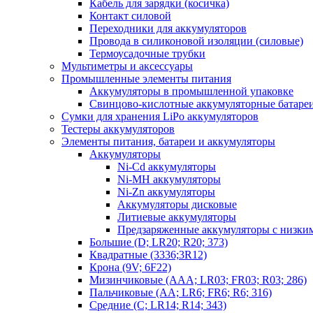
Кабель для зарядки (косичка)
Контакт силовой
Переходники для аккумуляторов
Провода в силиконовой изоляции (силовые)
Термоусадочные трубки
Мультиметры и аксессуары
Промышленные элементы питания
Аккумуляторы в промышленной упаковке
Свинцово-кислотные аккумуляторные батаре
Сумки для хранения LiPo аккумуляторов
Тестеры аккумуляторов
Элементы питания, батареи и аккумуляторы
Аккумуляторы
Ni-Cd аккумуляторы
Ni-MH аккумуляторы
Ni-Zn аккумуляторы
Аккумуляторы дисковые
Литиевые аккумуляторы
Предзаряженные аккумуляторы с низки
Большие (D; LR20; R20; 373)
Квадратные (3336;3R12)
Крона (9V; 6F22)
Мизинчиковые (AAA; LR03; FR03; R03; 286)
Пальчиковые (AA; LR6; FR6; R6; 316)
Средние (C; LR14; R14; 343)