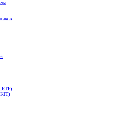
ера
мников
ра
ы RTF)
 KIT)