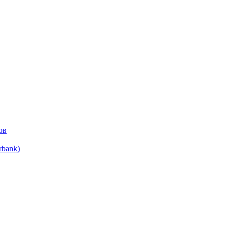
ов
bank)