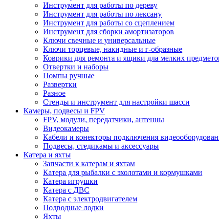
Инструмент для работы по дереву
Инструмент для работы по лексану
Инструмент для работы со сцеплением
Инструмент для сборки амортизаторов
Ключи свечные и универсальные
Ключи торцевые, накидные и г-образные
Коврики для ремонта и ящики дла мелких предмето
Отвертки и наборы
Помпы ручные
Развертки
Разное
Стенды и инструмент для настройки шасси
Камеры, подвесы и FPV
FPV, модули, передатчики, антенны
Видеокамеры
Кабели и конекторы подключения видеооборудован
Подвесы, стедикамы и аксессуары
Катера и яхты
Запчасти к катерам и яхтам
Катера для рыбалки с эхолотами и кормушками
Катера игрушки
Катера с ДВС
Катера с электродвигателем
Подводные лодки
Яхты