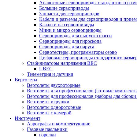
Аналоговые сервоприводы стандартного разм
Большие сервоприводы
Запчасти для сервоприводов
Кабели и разъемы для сервоприводов и прие
Качалки на сервоприводы
Мини и микро сервоприводы
Сервоприводы для выпуска шасси
Сервоприводы для гироскопа
Сервоприводы для паруса
Сервотестеры, программаторы серво
Цифровые сервоприводы стандартного разме
Стабилизаторы напряжения BEC
UBEC
Телеметрия и датчики
Вертолеты
Вертолеты двухроторные
Вертолеты для профессионалов (готовые комплект
Вертолеты для профессионалов (наборы для сборки
Вертолеты игрушки
Вертолеты однороторные
Вертолеты с камерой
Инструмент
Аэрографы и комплектующие
Газовые паяльники
горелки