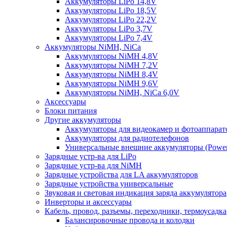
Аккумуляторы LiPo 14,8V
Аккумуляторы LiPo 18,5V
Аккумуляторы LiPo 22,2V
Аккумуляторы LiPo 3,7V
Аккумуляторы LiPo 7,4V
Аккумуляторы NiMH, NiCa
Аккумуляторы NiMH 4,8V
Аккумуляторы NiMH 7,2V
Аккумуляторы NiMH 8,4V
Аккумуляторы NiMH 9,6V
Аккумуляторы NiMH, NiCa 6,0V
Аксессуары
Блоки питания
Другие аккумуляторы
Аккумуляторы для видеокамер и фотоаппарат
Аккумуляторы для радиотелефонов
Универсальные внешние аккумуляторы (Power
Зарядные устр-ва для LiPo
Зарядные устр-ва для NiMH
Зарядные устройства для LA аккумуляторов
Зарядные устройства универсальные
Звуковая и световая индикация заряда аккумулятора
Инверторы и аксессуары
Кабель, провод, разъемы, переходники, термоусадка
Балансировочные провода и колодки