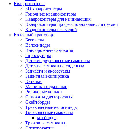
Квадрокоптеры
3D квадрокоптеры
Гоночные квадрокоптеры
Квадрокоптеры для начинающих
Квадрокоптеры профессиональные для съемки
Квадрокоптеры с камерой
Колесный транспорт
Беговелы
Велосипеды
Внедорожные самокаты
Гироскутеры
Детские двухколесные самокаты
Детские самокаты с сиденьем
Запчасти и аксессуары
Защитная экипировка
Каталки
Машинки педальные
Роликовые коньки
Самокаты для взрослых
Скейтборды
Трехколесные велосипеды
Трехколесные самокаты
кикборды
Трюковые самокаты
Электрокарты