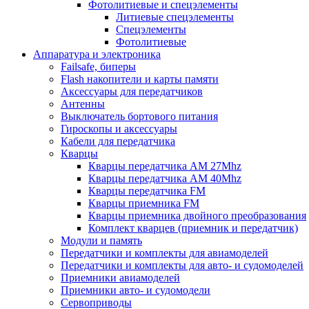
Фотолитиевые и спецэлементы
Литиевые спецэлементы
Спецэлементы
Фотолитиевые
Аппаратура и электроника
Failsafe, биперы
Flash накопители и карты памяти
Аксессуары для передатчиков
Антенны
Выключатель бортового питания
Гироскопы и аксессуары
Кабели для передатчика
Кварцы
Кварцы передатчика AM 27Mhz
Кварцы передатчика AM 40Mhz
Кварцы передатчика FM
Кварцы приемника FM
Кварцы приемника двойного преобразования
Комплект кварцев (приемник и передатчик)
Модули и память
Передатчики и комплекты для авиамоделей
Передатчики и комплекты для авто- и судомоделей
Приемники авиамоделей
Приемники авто- и судомодели
Сервоприводы