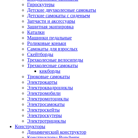
Гироскутеры
Детские двухколесные самокаты
Детские самокаты с сиденьем
Запчасти и аксессуары
Защитная экипировка
Каталки
Машинки педальные
Роликовые коньки
Самокаты для взрослых
Скейтборды
Трехколесные велосипеды
Трехколесные самокаты
кикборды
Трюковые самокаты
Электрокарты
Электроквадроциклы
Электромобили
Электромотоциклы
Электросамокаты
Электроскейты
Электроскутеры
Электротрициклы
Конструкторы
Динамический конструктор
Конструкторы Bunchems