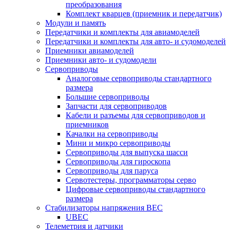
преобразования
Комплект кварцев (приемник и передатчик)
Модули и память
Передатчики и комплекты для авиамоделей
Передатчики и комплекты для авто- и судомоделей
Приемники авиамоделей
Приемники авто- и судомодели
Сервоприводы
Аналоговые сервоприводы стандартного
размера
Большие сервоприводы
Запчасти для сервоприводов
Кабели и разъемы для сервоприводов и
приемников
Качалки на сервоприводы
Мини и микро сервоприводы
Сервоприводы для выпуска шасси
Сервоприводы для гироскопа
Сервоприводы для паруса
Сервотестеры, программаторы серво
Цифровые сервоприводы стандартного
размера
Стабилизаторы напряжения BEC
UBEC
Телеметрия и датчики