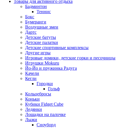
Товары для активного отдыха
Бадминтон
Теннис
Бокс
Бумеранги
Воздушные змеи
Дартс
Детские батуты
Детские палатки
Детские спортивные комплексы
Другие игры
Игровые домики, детские горки и песочницы
Игрушки Mokuru
Йо-Йо и пружинка Радуга
Качели
Кегли
Городки
Гольф
Кольцебросы
Коньки
Кубики Fidget Cube
Ледянки
Лошадки на палочке
Лыжи
Сноуборд