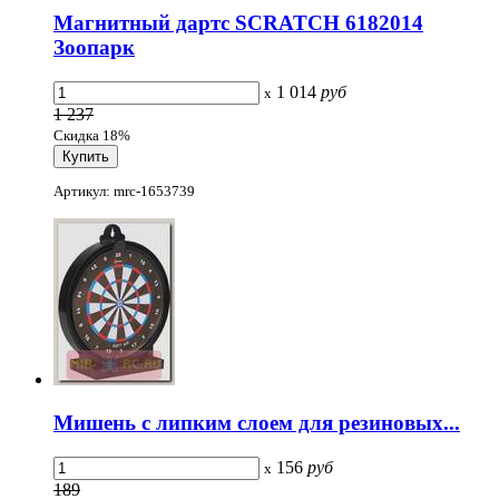
Магнитный дартс SCRATCH 6182014
Зоопарк
1 014
руб
x
1 237
Скидка 18%
Артикул: mrc-1653739
Мишень с липким слоем для резиновых...
156
руб
x
189