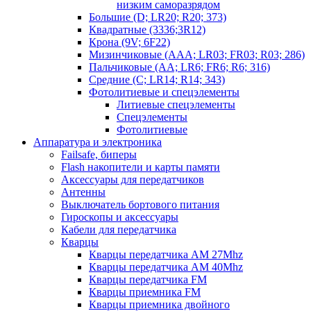
низким саморазрядом
Большие (D; LR20; R20; 373)
Квадратные (3336;3R12)
Крона (9V; 6F22)
Мизинчиковые (AAA; LR03; FR03; R03; 286)
Пальчиковые (AA; LR6; FR6; R6; 316)
Средние (C; LR14; R14; 343)
Фотолитиевые и спецэлементы
Литиевые спецэлементы
Спецэлементы
Фотолитиевые
Аппаратура и электроника
Failsafe, биперы
Flash накопители и карты памяти
Аксессуары для передатчиков
Антенны
Выключатель бортового питания
Гироскопы и аксессуары
Кабели для передатчика
Кварцы
Кварцы передатчика AM 27Mhz
Кварцы передатчика AM 40Mhz
Кварцы передатчика FM
Кварцы приемника FM
Кварцы приемника двойного