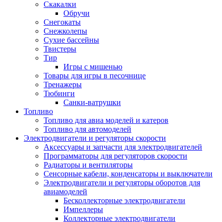
Скакалки
Обручи
Снегокаты
Снежколепы
Сухие бассейны
Твистеры
Тир
Игры с мишенью
Товары для игры в песочнице
Тренажеры
Тюбинги
Санки-ватрушки
Топливо
Топливо для авиа моделей и катеров
Топливо для автомоделей
Электродвигатели и регуляторы скорости
Аксессуары и запчасти для электродвигателей
Программаторы для регуляторов скорости
Радиаторы и вентиляторы
Сенсорные кабели, конденсаторы и выключатели
Электродвигатели и регуляторы оборотов для
авиамоделей
Бесколлекторные электродвигатели
Импеллеры
Коллекторные электродвигатели