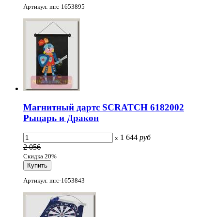
Артикул: mrc-1653895
Магнитный дартс SCRATCH 6182002
Рыцарь и Дракон
1 644
руб
x
2 056
Скидка 20%
Артикул: mrc-1653843