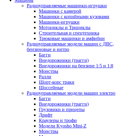
Машины
Радиоуправляемые машинки-игрушки
Машинки с камерой
Машинки с копийными кузовами
Машинки-игрушки
Мотоциклы и Трициклы
Строительная и спецтехника
Трюковые машинки и амфибии
Радиоуправляемые модели машин с ДВС,
бензиновые и нитро
Багги
Внедорожники (трагги)
Внедорожники на бензине 1:5 и 1:8
Монстры
Ралли
Шорт-корс траки
Шоссейные
Радиоуправляемые модели машин электро
Багги
Внедорожники (трагги)
Грузовики и прицепы
Дрифт
Краулеры и трофи
Модели Kyosho Mini-Z
Монстры