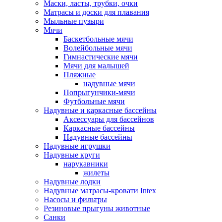
Маски, ласты, трубки, очки
Матрасы и доски для плавания
Мыльные пузыри
Мячи
Баскетбольные мячи
Волейбольные мячи
Гимнастические мячи
Мячи для малышей
Пляжные
надувные мячи
Попрыгунчики-мячи
Футбольные мячи
Надувные и каркасные бассейны
Аксессуары для бассейнов
Каркасные бассейны
Надувные бассейны
Надувные игрушки
Надувные круги
нарукавники
жилеты
Надувные лодки
Надувные матрасы-кровати Intex
Насосы и фильтры
Резиновые прыгуны животные
Санки