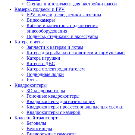
Стенды и инструмент для настройки шасси
Камеры, подвесы и FPV
FPV, модули, передатчики, антенны
Видеокамеры
Кабели и конекторы подключения
видеооборудования
Подвесы, стедикамы и аксессуары
Катера и яхты
Запчасти к катерам и яхтам
Катера для рыбалки с эхолотами и кормушками
Катера игрушки
Катера с ДВС
Катера с электродвигателем
Подводные лодки
Яхты
Квадрокоптеры
3D квадрокоптеры
Гоночные квадрокоптеры
Квадрокоптеры для начинающих
Квадрокоптеры профессиональные для съемки
Квадрокоптеры с камерой
Колесный транспорт
Беговелы
Велосипеды
Внедорожные самокаты