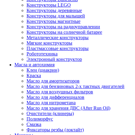
Конструкторы LEGO
Конструкторы деревянные
Конструкторы для малышей
Конструкторы магнитные
Конструкторы на радиоуправлении
Конструкторы на солнечной батарее
Металлические конструкторы
Мягкие конструкторы
Пластмассовые конструкторы
Робототехника
Электронный конструктор
Масла и автохимия
Клеи (циакрин)
Краска
Масло для амортизаторов
Масло для бензиновых 2-х тактных двигателей
Масло для воздушных фильтров
Масло для дифференциалов
Масло для нитрометана
Масло для хранения ДВС (After Run Oil)
Очистители (клинеры)
Полиморфус
Смазка
Фиксаторы резбы (локтайт)