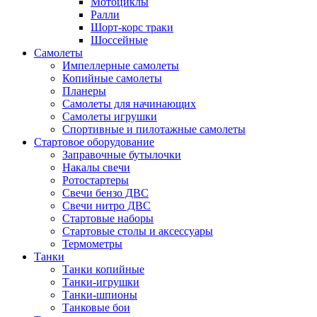
Мотоциклы
Ралли
Шорт-корс траки
Шоссейные
Самолеты
Импеллерные самолеты
Копийные самолеты
Планеры
Самолеты для начинающих
Самолеты игрушки
Спортивные и пилотажные самолеты
Стартовое оборудование
Заправочные бутылочки
Накалы свечи
Ротостартеры
Свечи бензо ДВС
Свечи нитро ДВС
Стартовые наборы
Стартовые столы и аксессуары
Термометры
Танки
Танки копийные
Танки-игрушки
Танки-шпионы
Танковые бои