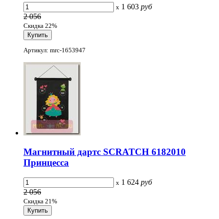
1 603
руб
x
2 056
Скидка 22%
Артикул: mrc-1653947
Магнитный дартс SCRATCH 6182010
Принцесса
1 624
руб
x
2 056
Скидка 21%