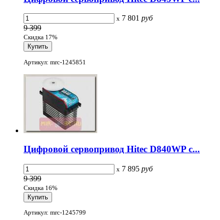
7 801
руб
x
9 399
Скидка 17%
Артикул: mrc-1245851
Цифровой сервопривод Hitec D840WP c...
7 895
руб
x
9 399
Скидка 16%
Артикул: mrc-1245799