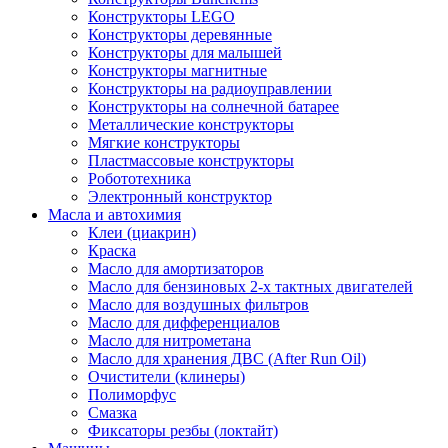
Конструкторы LEGO
Конструкторы деревянные
Конструкторы для малышей
Конструкторы магнитные
Конструкторы на радиоуправлении
Конструкторы на солнечной батарее
Металлические конструкторы
Мягкие конструкторы
Пластмассовые конструкторы
Робототехника
Электронный конструктор
Масла и автохимия
Клеи (циакрин)
Краска
Масло для амортизаторов
Масло для бензиновых 2-х тактных двигателей
Масло для воздушных фильтров
Масло для дифференциалов
Масло для нитрометана
Масло для хранения ДВС (After Run Oil)
Очистители (клинеры)
Полиморфус
Смазка
Фиксаторы резбы (локтайт)