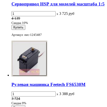
Сервопривод HSP для моделей масштаба 1:5
3 725
руб
x
4 139
Скидка 10%
Артикул: mrc-1245487
Рулевая машинка Feetech FS6530M
3 388
руб
x
3 724
Скидка 9%