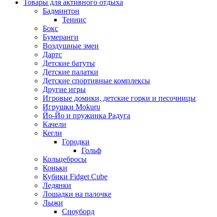
Товары для активного отдыха
Бадминтон
Теннис
Бокс
Бумеранги
Воздушные змеи
Дартс
Детские батуты
Детские палатки
Детские спортивные комплексы
Другие игры
Игровые домики, детские горки и песочницы
Игрушки Mokuru
Йо-Йо и пружинка Радуга
Качели
Кегли
Городки
Гольф
Кольцебросы
Коньки
Кубики Fidget Cube
Ледянки
Лошадки на палочке
Лыжи
Сноуборд