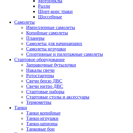
Мотоциклы
Ралли
Шорт-корс траки
Шоссейные
Самолеты
Импеллерные самолеты
Копийные самолеты
Планеры
Самолеты для начинающих
Самолеты игрушки
Спортивные и пилотажные самолеты
Стартовое оборудование
Заправочные бутылочки
Накалы свечи
Ротостартеры
Свечи бензо ДВС
Свечи нитро ДВС
Стартовые наборы
Стартовые столы и аксессуары
Термометры
Танки
Танки копийные
Танки-игрушки
Танки-шпионы
Танковые бои