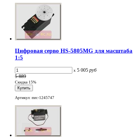
Цифровая серво HS-5805MG для масштаба
1:5
5 005
руб
x
5 889
Скидка 15%
Артикул: mrc-1245747