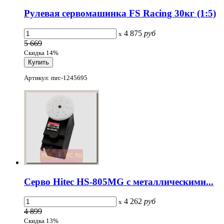
Рулевая сервомашинка FS Racing 30кг (1:5)
4 875
руб
x
5 669
Скидка 14%
Артикул: mrc-1245695
Серво Hitec HS-805MG с металлическими...
4 262
руб
x
4 899
Скидка 13%