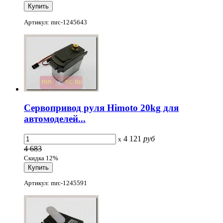
Артикул: mrc-1245643
Сервопривод руля Himoto 20kg для
автомоделей...
4 121
руб
x
4 683
Скидка 12%
Артикул: mrc-1245591