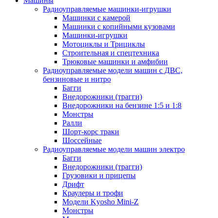
Машины
Радиоуправляемые машинки-игрушки
Машинки с камерой
Машинки с копийными кузовами
Машинки-игрушки
Мотоциклы и Трициклы
Строительная и спецтехника
Трюковые машинки и амфибии
Радиоуправляемые модели машин с ДВС,
бензиновые и нитро
Багги
Внедорожники (трагги)
Внедорожники на бензине 1:5 и 1:8
Монстры
Ралли
Шорт-корс траки
Шоссейные
Радиоуправляемые модели машин электро
Багги
Внедорожники (трагги)
Грузовики и прицепы
Дрифт
Краулеры и трофи
Модели Kyosho Mini-Z
Монстры