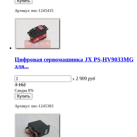
Артикул: mrc-1245435
Цифровая сервомашинка JX PS-HV9033MG
для...
2 909
руб
x
3 162
Скидка 8%
Артикул: mrc-1245383