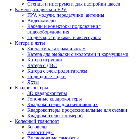
Стенды и инструмент для настройки шасси
Камеры, подвесы и FPV
FPV, модули, передатчики, антенны
Видеокамеры
Кабели и конекторы подключения
видеооборудования
Подвесы, стедикамы и аксессуары
Катера и яхты
Запчасти к катерам и яхтам
Катера для рыбалки с эхолотами и кормушками
Катера игрушки
Катера с ДВС
Катера с электродвигателем
Подводные лодки
Яхты
Квадрокоптеры
3D квадрокоптеры
Гоночные квадрокоптеры
Квадрокоптеры для начинающих
Квадрокоптеры профессиональные для съемки
Квадрокоптеры с камерой
Колесный транспорт
Беговелы
Велосипеды
Внедорожные самокаты