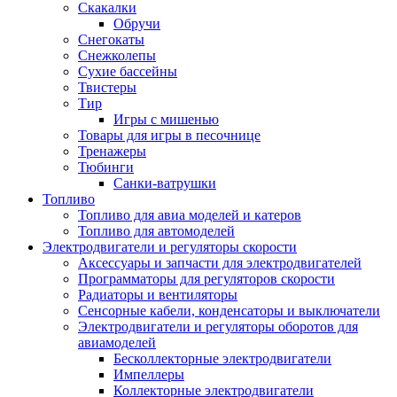
Скакалки
Обручи
Снегокаты
Снежколепы
Сухие бассейны
Твистеры
Тир
Игры с мишенью
Товары для игры в песочнице
Тренажеры
Тюбинги
Санки-ватрушки
Топливо
Топливо для авиа моделей и катеров
Топливо для автомоделей
Электродвигатели и регуляторы скорости
Аксессуары и запчасти для электродвигателей
Программаторы для регуляторов скорости
Радиаторы и вентиляторы
Сенсорные кабели, конденсаторы и выключатели
Электродвигатели и регуляторы оборотов для
авиамоделей
Бесколлекторные электродвигатели
Импеллеры
Коллекторные электродвигатели