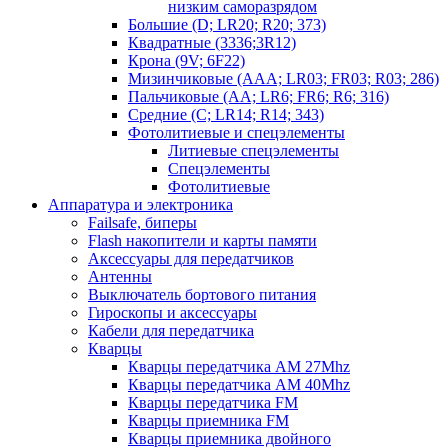
низким саморазрядом
Большие (D; LR20; R20; 373)
Квадратные (3336;3R12)
Крона (9V; 6F22)
Мизинчиковые (AAA; LR03; FR03; R03; 286)
Пальчиковые (AA; LR6; FR6; R6; 316)
Средние (C; LR14; R14; 343)
Фотолитиевые и спецэлементы
Литиевые спецэлементы
Спецэлементы
Фотолитиевые
Аппаратура и электроника
Failsafe, биперы
Flash накопители и карты памяти
Аксессуары для передатчиков
Антенны
Выключатель бортового питания
Гироскопы и аксессуары
Кабели для передатчика
Кварцы
Кварцы передатчика AM 27Mhz
Кварцы передатчика AM 40Mhz
Кварцы передатчика FM
Кварцы приемника FM
Кварцы приемника двойного