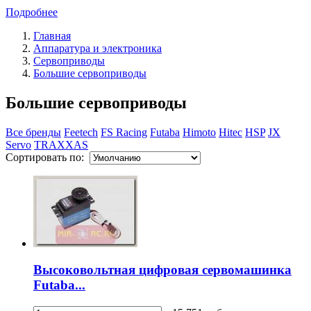
Подробнее
Главная
Аппаратура и электроника
Сервоприводы
Большие сервоприводы
Большие сервоприводы
Все бренды
Feetech
FS Racing
Futaba
Himoto
Hitec
HSP
JX
Servo
TRAXXAS
Сортировать по:
Высоковольтная цифровая сервомашинка
Futaba...