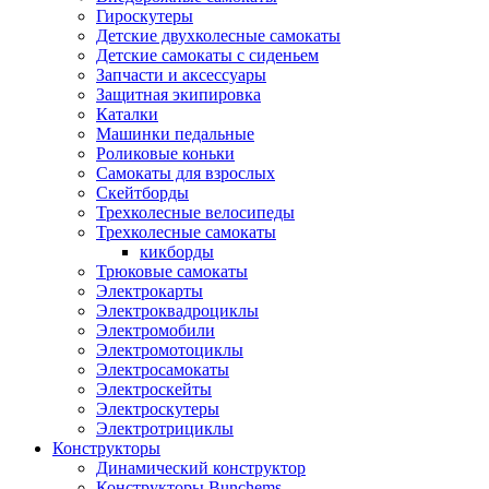
Гироскутеры
Детские двухколесные самокаты
Детские самокаты с сиденьем
Запчасти и аксессуары
Защитная экипировка
Каталки
Машинки педальные
Роликовые коньки
Самокаты для взрослых
Скейтборды
Трехколесные велосипеды
Трехколесные самокаты
кикборды
Трюковые самокаты
Электрокарты
Электроквадроциклы
Электромобили
Электромотоциклы
Электросамокаты
Электроскейты
Электроскутеры
Электротрициклы
Конструкторы
Динамический конструктор
Конструкторы Bunchems