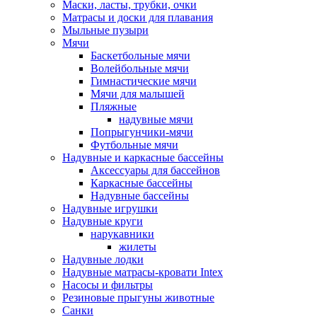
Маски, ласты, трубки, очки
Матрасы и доски для плавания
Мыльные пузыри
Мячи
Баскетбольные мячи
Волейбольные мячи
Гимнастические мячи
Мячи для малышей
Пляжные
надувные мячи
Попрыгунчики-мячи
Футбольные мячи
Надувные и каркасные бассейны
Аксессуары для бассейнов
Каркасные бассейны
Надувные бассейны
Надувные игрушки
Надувные круги
нарукавники
жилеты
Надувные лодки
Надувные матрасы-кровати Intex
Насосы и фильтры
Резиновые прыгуны животные
Санки