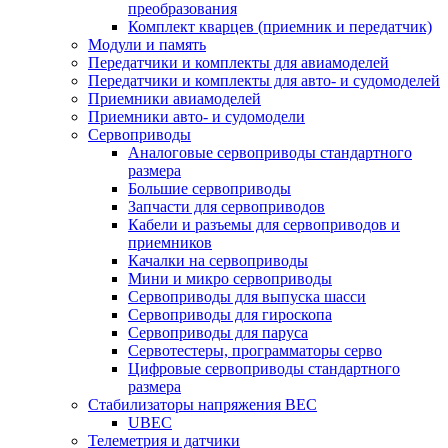
преобразования
Комплект кварцев (приемник и передатчик)
Модули и память
Передатчики и комплекты для авиамоделей
Передатчики и комплекты для авто- и судомоделей
Приемники авиамоделей
Приемники авто- и судомодели
Сервоприводы
Аналоговые сервоприводы стандартного
размера
Большие сервоприводы
Запчасти для сервоприводов
Кабели и разъемы для сервоприводов и
приемников
Качалки на сервоприводы
Мини и микро сервоприводы
Сервоприводы для выпуска шасси
Сервоприводы для гироскопа
Сервоприводы для паруса
Сервотестеры, программаторы серво
Цифровые сервоприводы стандартного
размера
Стабилизаторы напряжения BEC
UBEC
Телеметрия и датчики