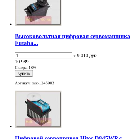
Высоковольтная цифровая сервомашинка
Futaba...
9 010
руб
x
10 989
Скидка 18%
Артикул: mrc-1245903
Цифровой сервопривод Hitec D845WP c...