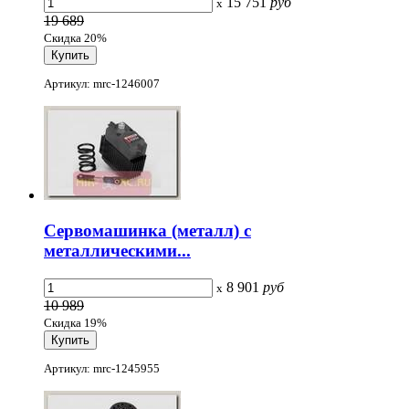
15 751
руб
x
19 689
Скидка 20%
Артикул: mrc-1246007
Сервомашинка (металл) с
металлическими...
8 901
руб
x
10 989
Скидка 19%
Артикул: mrc-1245955