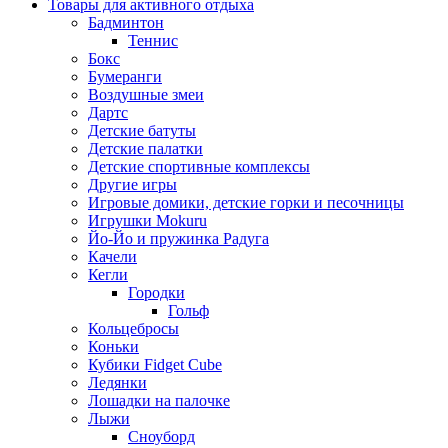
Товары для активного отдыха
Бадминтон
Теннис
Бокс
Бумеранги
Воздушные змеи
Дартс
Детские батуты
Детские палатки
Детские спортивные комплексы
Другие игры
Игровые домики, детские горки и песочницы
Игрушки Mokuru
Йо-Йо и пружинка Радуга
Качели
Кегли
Городки
Гольф
Кольцебросы
Коньки
Кубики Fidget Cube
Ледянки
Лошадки на палочке
Лыжи
Сноуборд