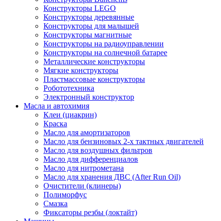
Конструкторы LEGO
Конструкторы деревянные
Конструкторы для малышей
Конструкторы магнитные
Конструкторы на радиоуправлении
Конструкторы на солнечной батарее
Металлические конструкторы
Мягкие конструкторы
Пластмассовые конструкторы
Робототехника
Электронный конструктор
Масла и автохимия
Клеи (циакрин)
Краска
Масло для амортизаторов
Масло для бензиновых 2-х тактных двигателей
Масло для воздушных фильтров
Масло для дифференциалов
Масло для нитрометана
Масло для хранения ДВС (After Run Oil)
Очистители (клинеры)
Полиморфус
Смазка
Фиксаторы резбы (локтайт)