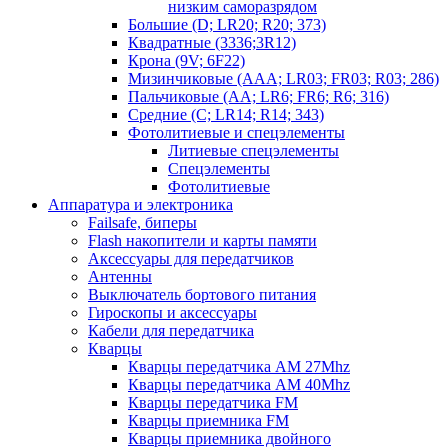
низким саморазрядом
Большие (D; LR20; R20; 373)
Квадратные (3336;3R12)
Крона (9V; 6F22)
Мизинчиковые (AAA; LR03; FR03; R03; 286)
Пальчиковые (AA; LR6; FR6; R6; 316)
Средние (C; LR14; R14; 343)
Фотолитиевые и спецэлементы
Литиевые спецэлементы
Спецэлементы
Фотолитиевые
Аппаратура и электроника
Failsafe, биперы
Flash накопители и карты памяти
Аксессуары для передатчиков
Антенны
Выключатель бортового питания
Гироскопы и аксессуары
Кабели для передатчика
Кварцы
Кварцы передатчика AM 27Mhz
Кварцы передатчика AM 40Mhz
Кварцы передатчика FM
Кварцы приемника FM
Кварцы приемника двойного