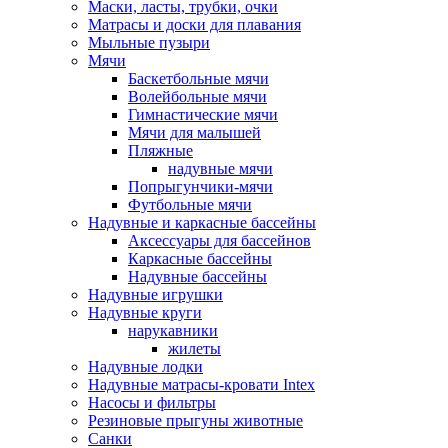
Маски, ласты, трубки, очки
Матрасы и доски для плавания
Мыльные пузыри
Мячи
Баскетбольные мячи
Волейбольные мячи
Гимнастические мячи
Мячи для малышей
Пляжные
надувные мячи
Попрыгунчики-мячи
Футбольные мячи
Надувные и каркасные бассейны
Аксессуары для бассейнов
Каркасные бассейны
Надувные бассейны
Надувные игрушки
Надувные круги
нарукавники
жилеты
Надувные лодки
Надувные матрасы-кровати Intex
Насосы и фильтры
Резиновые прыгуны животные
Санки