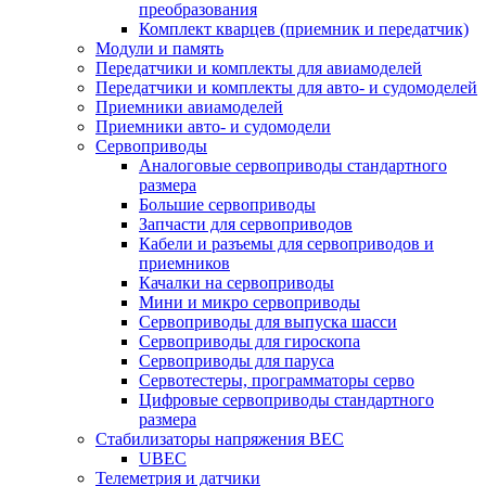
преобразования
Комплект кварцев (приемник и передатчик)
Модули и память
Передатчики и комплекты для авиамоделей
Передатчики и комплекты для авто- и судомоделей
Приемники авиамоделей
Приемники авто- и судомодели
Сервоприводы
Аналоговые сервоприводы стандартного
размера
Большие сервоприводы
Запчасти для сервоприводов
Кабели и разъемы для сервоприводов и
приемников
Качалки на сервоприводы
Мини и микро сервоприводы
Сервоприводы для выпуска шасси
Сервоприводы для гироскопа
Сервоприводы для паруса
Сервотестеры, программаторы серво
Цифровые сервоприводы стандартного
размера
Стабилизаторы напряжения BEC
UBEC
Телеметрия и датчики