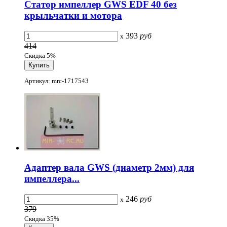
Статор импеллер GWS EDF 40 без
крыльчатки и мотора
393
руб
x
414
Скидка 5%
Артикул: mrc-1717543
Адаптер вала GWS (диаметр 2мм) для
импеллера...
246
руб
x
379
Скидка 35%