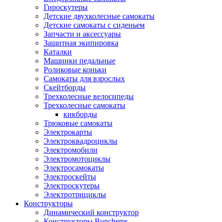
Гироскутеры
Детские двухколесные самокаты
Детские самокаты с сиденьем
Запчасти и аксессуары
Защитная экипировка
Каталки
Машинки педальные
Роликовые коньки
Самокаты для взрослых
Скейтборды
Трехколесные велосипеды
Трехколесные самокаты
кикборды
Трюковые самокаты
Электрокарты
Электроквадроциклы
Электромобили
Электромотоциклы
Электросамокаты
Электроскейты
Электроскутеры
Электротрициклы
Конструкторы
Динамический конструктор
Конструкторы Bunchems