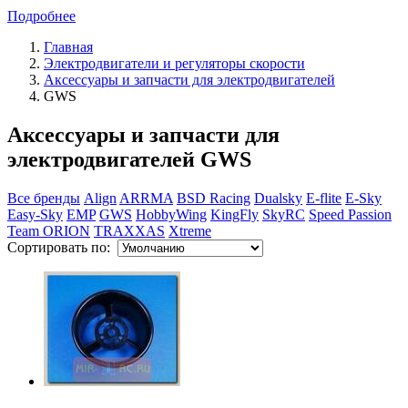
Подробнее
Главная
Электродвигатели и регуляторы скорости
Аксессуары и запчасти для электродвигателей
GWS
Аксессуары и запчасти для
электродвигателей GWS
Все бренды
Align
ARRMA
BSD Racing
Dualsky
E-flite
E-Sky
Easy-Sky
EMP
GWS
HobbyWing
KingFly
SkyRC
Speed Passion
Team ORION
TRAXXAS
Xtreme
Сортировать по: