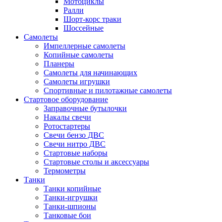
Мотоциклы
Ралли
Шорт-корс траки
Шоссейные
Самолеты
Импеллерные самолеты
Копийные самолеты
Планеры
Самолеты для начинающих
Самолеты игрушки
Спортивные и пилотажные самолеты
Стартовое оборудование
Заправочные бутылочки
Накалы свечи
Ротостартеры
Свечи бензо ДВС
Свечи нитро ДВС
Стартовые наборы
Стартовые столы и аксессуары
Термометры
Танки
Танки копийные
Танки-игрушки
Танки-шпионы
Танковые бои