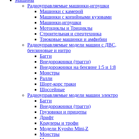
Машины
Радиоуправляемые машинки-игрушки
Машинки с камерой
Машинки с копийными кузовами
Машинки-игрушки
Мотоциклы и Трициклы
Строительная и спецтехника
Трюковые машинки и амфибии
Радиоуправляемые модели машин с ДВС,
бензиновые и нитро
Багги
Внедорожники (трагги)
Внедорожники на бензине 1:5 и 1:8
Монстры
Ралли
Шорт-корс траки
Шоссейные
Радиоуправляемые модели машин электро
Багги
Внедорожники (трагги)
Грузовики и прицепы
Дрифт
Краулеры и трофи
Модели Kyosho Mini-Z
Монстры