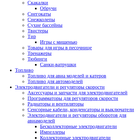
Скакалки
Обручи
Снегокаты
Снежколепы
Сухие бассейны
Твистеры
Тир
Игры с мишенью
Товары для игры в песочнице
Тренажеры
Тюбинги
Санки-ватрушки
Топливо
Топливо для авиа моделей и катеров
Топливо для автомоделей
Электродвигатели и регуляторы скорости
Аксессуары и запчасти для электродвигателей
Программаторы для регуляторов скорости
Радиаторы и вентиляторы
Сенсорные кабели, конденсаторы и выключатели
Электродвигатели и регуляторы оборотов для
авиамоделей
Бесколлекторные электродвигатели
Импеллеры
Коллекторные электродвигатели