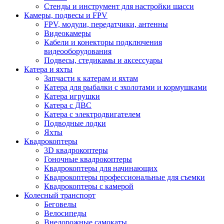
Стенды и инструмент для настройки шасси
Камеры, подвесы и FPV
FPV, модули, передатчики, антенны
Видеокамеры
Кабели и конекторы подключения
видеооборудования
Подвесы, стедикамы и аксессуары
Катера и яхты
Запчасти к катерам и яхтам
Катера для рыбалки с эхолотами и кормушками
Катера игрушки
Катера с ДВС
Катера с электродвигателем
Подводные лодки
Яхты
Квадрокоптеры
3D квадрокоптеры
Гоночные квадрокоптеры
Квадрокоптеры для начинающих
Квадрокоптеры профессиональные для съемки
Квадрокоптеры с камерой
Колесный транспорт
Беговелы
Велосипеды
Внедорожные самокаты