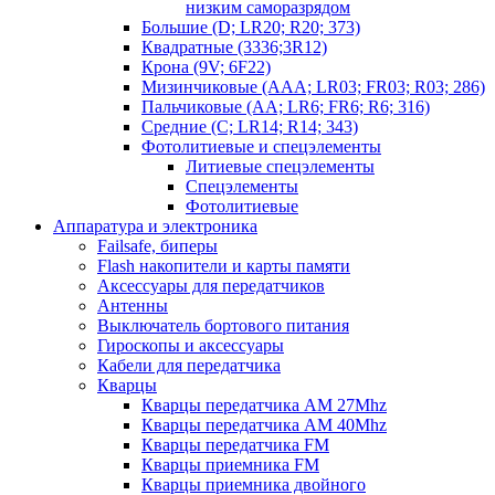
низким саморазрядом
Большие (D; LR20; R20; 373)
Квадратные (3336;3R12)
Крона (9V; 6F22)
Мизинчиковые (AAA; LR03; FR03; R03; 286)
Пальчиковые (AA; LR6; FR6; R6; 316)
Средние (C; LR14; R14; 343)
Фотолитиевые и спецэлементы
Литиевые спецэлементы
Спецэлементы
Фотолитиевые
Аппаратура и электроника
Failsafe, биперы
Flash накопители и карты памяти
Аксессуары для передатчиков
Антенны
Выключатель бортового питания
Гироскопы и аксессуары
Кабели для передатчика
Кварцы
Кварцы передатчика AM 27Mhz
Кварцы передатчика AM 40Mhz
Кварцы передатчика FM
Кварцы приемника FM
Кварцы приемника двойного