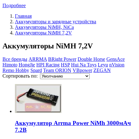
Подробнее
Главная
Аккумуляторы и зарядные устройства
Аккумуляторы NiMH, NiCa
Аккумуляторы NiMH 7,2V
Аккумуляторы NiMH 7,2V
Все бренды
ARRMA
BRight Power
Double Horse
GensAce
Himoto
HongJie
HPI Racing
HSP
Hui Na Toys
Leyu
nVision
Remo Hobby
Spard
Team ORION
VBpower
ZEGAN
Сортировать по:
Аккумулятор Arrma Power NiMh 3000мАч
7.2В