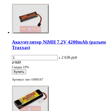
Аккумулятор NiMH 7.2V 4200mAh (разъем
Traxxas)
2 636
руб
x
2 929
Скидка 10%
Артикул: mrc-1068167