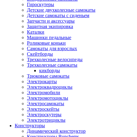
Гироскутеры
Детские двухколесные самокаты
Детские самокаты с сиденьем
Запчасти и аксессуары
Защитная экипировка
Каталки
Машинки педальные
Роликовые коньки
Самокаты для взрослых
Скейтборды
Трехколесные велосипеды
Трехколесные самокаты
кикборды
Трюковые самокаты
Электрокарты
Электроквадроциклы
Электромобили
Электромотоциклы
Электросамокаты
Электроскейты
Электроскутеры
Электротрициклы
Конструкторы
Динамический конструктор
Конструкторы Bunchems