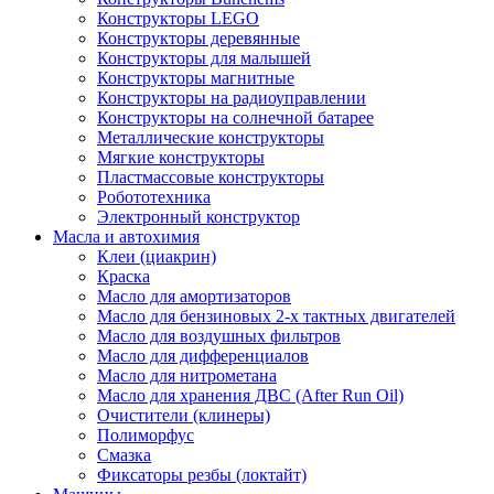
Конструкторы LEGO
Конструкторы деревянные
Конструкторы для малышей
Конструкторы магнитные
Конструкторы на радиоуправлении
Конструкторы на солнечной батарее
Металлические конструкторы
Мягкие конструкторы
Пластмассовые конструкторы
Робототехника
Электронный конструктор
Масла и автохимия
Клеи (циакрин)
Краска
Масло для амортизаторов
Масло для бензиновых 2-х тактных двигателей
Масло для воздушных фильтров
Масло для дифференциалов
Масло для нитрометана
Масло для хранения ДВС (After Run Oil)
Очистители (клинеры)
Полиморфус
Смазка
Фиксаторы резбы (локтайт)