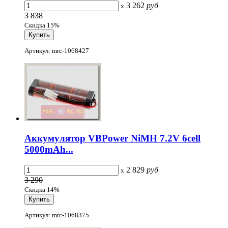
3 262
руб
x
3 838
Скидка 15%
Артикул: mrc-1068427
Аккумулятор VBPower NiMH 7.2V 6cell
5000mAh...
2 829
руб
x
3 290
Скидка 14%
Артикул: mrc-1068375