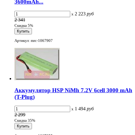
3600mAh...
2 223
руб
x
2 341
Скидка 5%
Артикул: mrc-1067907
Аккумулятор HSP NiMh 7.2V 6cell 3000 mAh
(T-Plug)
1 494
руб
x
2 299
Скидка 35%