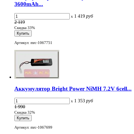
3600mAh...
1 419
руб
x
2 119
Скидка 33%
Артикул: mrc-1067751
Аккумулятор Bright Power NiMH 7.2V 6cell...
1 353
руб
x
1 990
Скидка 32%
Артикул: mrc-1067699