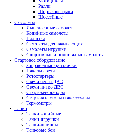
Мотоциклы
Ралли
Шорт-корс траки
Шоссейные
Самолеты
Импеллерные самолеты
Копийные самолеты
Планеры
Самолеты для начинающих
Самолеты игрушки
Спортивные и пилотажные самолеты
Стартовое оборудование
Заправочные бутылочки
Накалы свечи
Ротостартеры
Свечи бензо ДВС
Свечи нитро ДВС
Стартовые наборы
Стартовые столы и аксессуары
Термометры
Танки
Танки копийные
Танки-игрушки
Танки-шпионы
Танковые бои