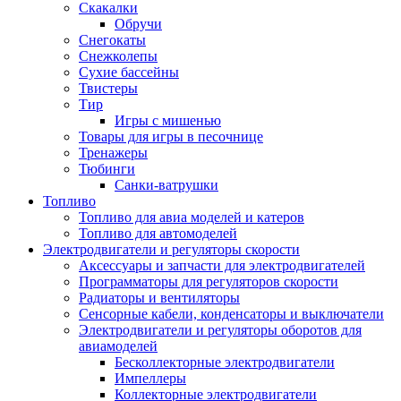
Скакалки
Обручи
Снегокаты
Снежколепы
Сухие бассейны
Твистеры
Тир
Игры с мишенью
Товары для игры в песочнице
Тренажеры
Тюбинги
Санки-ватрушки
Топливо
Топливо для авиа моделей и катеров
Топливо для автомоделей
Электродвигатели и регуляторы скорости
Аксессуары и запчасти для электродвигателей
Программаторы для регуляторов скорости
Радиаторы и вентиляторы
Сенсорные кабели, конденсаторы и выключатели
Электродвигатели и регуляторы оборотов для
авиамоделей
Бесколлекторные электродвигатели
Импеллеры
Коллекторные электродвигатели