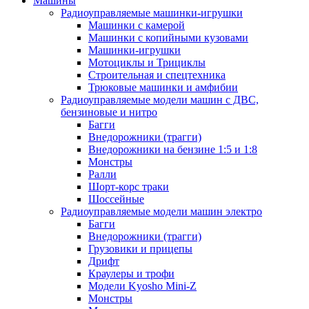
Машины
Радиоуправляемые машинки-игрушки
Машинки с камерой
Машинки с копийными кузовами
Машинки-игрушки
Мотоциклы и Трициклы
Строительная и спецтехника
Трюковые машинки и амфибии
Радиоуправляемые модели машин с ДВС,
бензиновые и нитро
Багги
Внедорожники (трагги)
Внедорожники на бензине 1:5 и 1:8
Монстры
Ралли
Шорт-корс траки
Шоссейные
Радиоуправляемые модели машин электро
Багги
Внедорожники (трагги)
Грузовики и прицепы
Дрифт
Краулеры и трофи
Модели Kyosho Mini-Z
Монстры