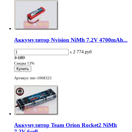
Аккумулятор Nvision NiMh 7.2V 4700mAh...
2 774
руб
x
3 189
Скидка 13%
Артикул: mrc-1068323
Аккумулятор Team Orion Rocket2 NiMh
7.2V 6cell...