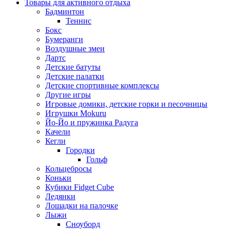
Товары для активного отдыха
Бадминтон
Теннис
Бокс
Бумеранги
Воздушные змеи
Дартс
Детские батуты
Детские палатки
Детские спортивные комплексы
Другие игры
Игровые домики, детские горки и песочницы
Игрушки Mokuru
Йо-Йо и пружинка Радуга
Качели
Кегли
Городки
Гольф
Кольцебросы
Коньки
Кубики Fidget Cube
Ледянки
Лошадки на палочке
Лыжи
Сноуборд