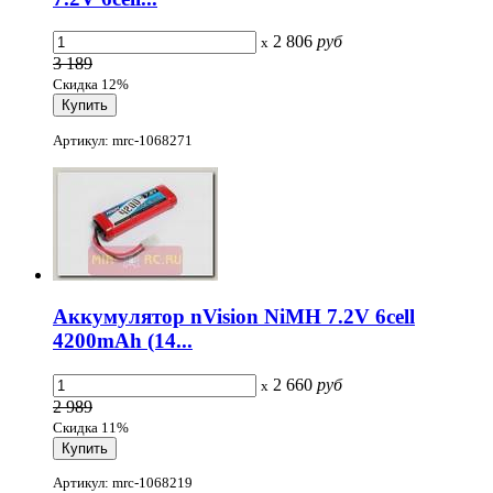
2 806
руб
x
3 189
Скидка 12%
Артикул: mrc-1068271
Аккумулятор nVision NiMH 7.2V 6cell
4200mAh (14...
2 660
руб
x
2 989
Скидка 11%
Артикул: mrc-1068219