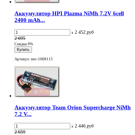
Аккумулятор HPI Plazma NiMh 7.2V 6cell
2400 mAh...
2 452
руб
x
2 695
Скидка 9%
Артикул: mrc-1068115
Аккумулятор Team Orion Supercharge NiMh
7.2 V...
2 446
руб
x
2 659