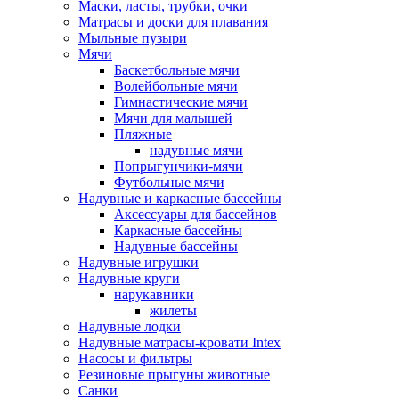
Маски, ласты, трубки, очки
Матрасы и доски для плавания
Мыльные пузыри
Мячи
Баскетбольные мячи
Волейбольные мячи
Гимнастические мячи
Мячи для малышей
Пляжные
надувные мячи
Попрыгунчики-мячи
Футбольные мячи
Надувные и каркасные бассейны
Аксессуары для бассейнов
Каркасные бассейны
Надувные бассейны
Надувные игрушки
Надувные круги
нарукавники
жилеты
Надувные лодки
Надувные матрасы-кровати Intex
Насосы и фильтры
Резиновые прыгуны животные
Санки