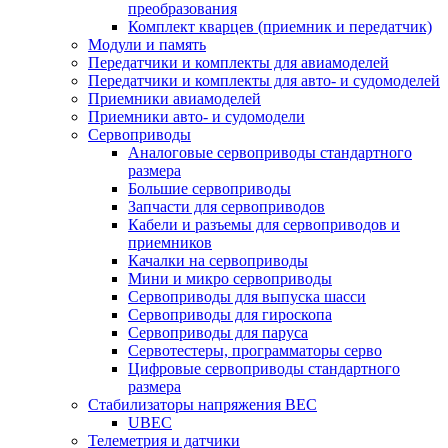
преобразования
Комплект кварцев (приемник и передатчик)
Модули и память
Передатчики и комплекты для авиамоделей
Передатчики и комплекты для авто- и судомоделей
Приемники авиамоделей
Приемники авто- и судомодели
Сервоприводы
Аналоговые сервоприводы стандартного
размера
Большие сервоприводы
Запчасти для сервоприводов
Кабели и разъемы для сервоприводов и
приемников
Качалки на сервоприводы
Мини и микро сервоприводы
Сервоприводы для выпуска шасси
Сервоприводы для гироскопа
Сервоприводы для паруса
Сервотестеры, программаторы серво
Цифровые сервоприводы стандартного
размера
Стабилизаторы напряжения BEC
UBEC
Телеметрия и датчики