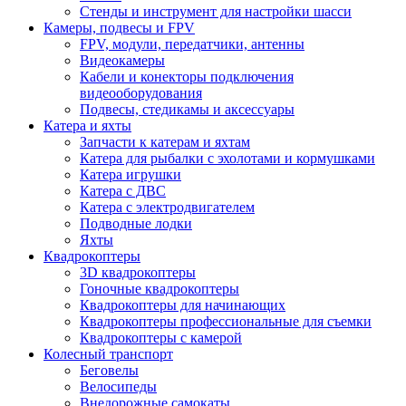
Стенды и инструмент для настройки шасси
Камеры, подвесы и FPV
FPV, модули, передатчики, антенны
Видеокамеры
Кабели и конекторы подключения
видеооборудования
Подвесы, стедикамы и аксессуары
Катера и яхты
Запчасти к катерам и яхтам
Катера для рыбалки с эхолотами и кормушками
Катера игрушки
Катера с ДВС
Катера с электродвигателем
Подводные лодки
Яхты
Квадрокоптеры
3D квадрокоптеры
Гоночные квадрокоптеры
Квадрокоптеры для начинающих
Квадрокоптеры профессиональные для съемки
Квадрокоптеры с камерой
Колесный транспорт
Беговелы
Велосипеды
Внедорожные самокаты