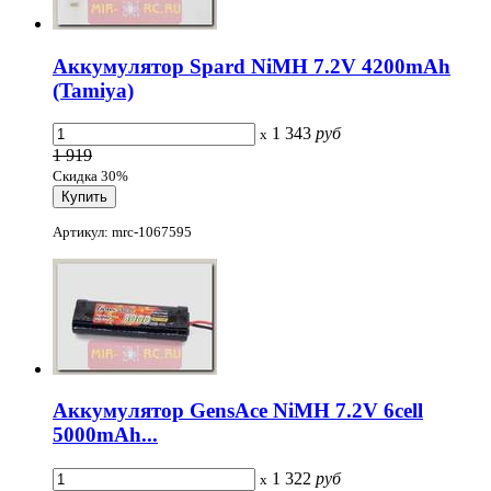
Аккумулятор Spard NiMH 7.2V 4200mAh
(Tamiya)
1 343
руб
x
1 919
Скидка 30%
Артикул: mrc-1067595
Аккумулятор GensAce NiMH 7.2V 6cell
5000mAh...
1 322
руб
x