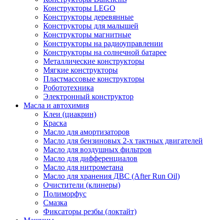
Конструкторы LEGO
Конструкторы деревянные
Конструкторы для малышей
Конструкторы магнитные
Конструкторы на радиоуправлении
Конструкторы на солнечной батарее
Металлические конструкторы
Мягкие конструкторы
Пластмассовые конструкторы
Робототехника
Электронный конструктор
Масла и автохимия
Клеи (циакрин)
Краска
Масло для амортизаторов
Масло для бензиновых 2-х тактных двигателей
Масло для воздушных фильтров
Масло для дифференциалов
Масло для нитрометана
Масло для хранения ДВС (After Run Oil)
Очистители (клинеры)
Полиморфус
Смазка
Фиксаторы резбы (локтайт)