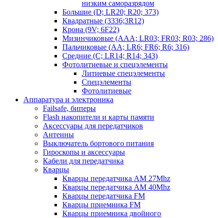
низким саморазрядом
Большие (D; LR20; R20; 373)
Квадратные (3336;3R12)
Крона (9V; 6F22)
Мизинчиковые (AAA; LR03; FR03; R03; 286)
Пальчиковые (AA; LR6; FR6; R6; 316)
Средние (C; LR14; R14; 343)
Фотолитиевые и спецэлементы
Литиевые спецэлементы
Спецэлементы
Фотолитиевые
Аппаратура и электроника
Failsafe, биперы
Flash накопители и карты памяти
Аксессуары для передатчиков
Антенны
Выключатель бортового питания
Гироскопы и аксессуары
Кабели для передатчика
Кварцы
Кварцы передатчика AM 27Mhz
Кварцы передатчика AM 40Mhz
Кварцы передатчика FM
Кварцы приемника FM
Кварцы приемника двойного