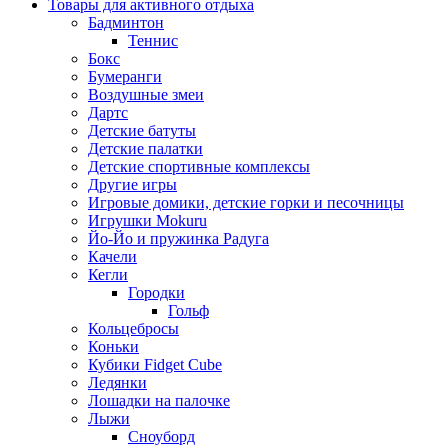
Товары для активного отдыха
Бадминтон
Теннис
Бокс
Бумеранги
Воздушные змеи
Дартс
Детские батуты
Детские палатки
Детские спортивные комплексы
Другие игры
Игровые домики, детские горки и песочницы
Игрушки Mokuru
Йо-Йо и пружинка Радуга
Качели
Кегли
Городки
Гольф
Кольцебросы
Коньки
Кубики Fidget Cube
Ледянки
Лошадки на палочке
Лыжи
Сноуборд