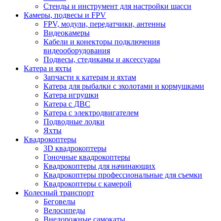
Стенды и инструмент для настройки шасси
Камеры, подвесы и FPV
FPV, модули, передатчики, антенны
Видеокамеры
Кабели и конекторы подключения
видеооборудования
Подвесы, стедикамы и аксессуары
Катера и яхты
Запчасти к катерам и яхтам
Катера для рыбалки с эхолотами и кормушками
Катера игрушки
Катера с ДВС
Катера с электродвигателем
Подводные лодки
Яхты
Квадрокоптеры
3D квадрокоптеры
Гоночные квадрокоптеры
Квадрокоптеры для начинающих
Квадрокоптеры профессиональные для съемки
Квадрокоптеры с камерой
Колесный транспорт
Беговелы
Велосипеды
Внедорожные самокаты