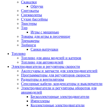
Скакалки
Обручи
Снегокаты
Снежколепы
Сухие бассейны
Твистеры
Тир
Игры с мишенью
Товары для игры в песочнице
Тренажеры
Тюбинги
Санки-ватрушки
Топливо
Топливо для авиа моделей и катеров
Топливо для автомоделей
Электродвигатели и регуляторы скорости
Аксессуары и запчасти для электродвигателей
Программаторы для регуляторов скорости
Радиаторы и вентиляторы
Сенсорные кабели, конденсаторы и выключатели
Электродвигатели и регуляторы оборотов для
авиамоделей
Бесколлекторные электродвигатели
Импеллеры
Коллекторные электродвигатели