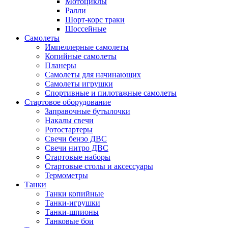
Мотоциклы
Ралли
Шорт-корс траки
Шоссейные
Самолеты
Импеллерные самолеты
Копийные самолеты
Планеры
Самолеты для начинающих
Самолеты игрушки
Спортивные и пилотажные самолеты
Стартовое оборудование
Заправочные бутылочки
Накалы свечи
Ротостартеры
Свечи бензо ДВС
Свечи нитро ДВС
Стартовые наборы
Стартовые столы и аксессуары
Термометры
Танки
Танки копийные
Танки-игрушки
Танки-шпионы
Танковые бои