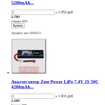
5200mAh...
1 952
руб
x
2 789
Скидка 30%
Артикул: mrc-1056311
Аккумулятор Zeee Power LiPo 7.4V 2S 50C
4200mAh...
1 831
руб
x
2 289