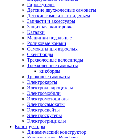
Гироскутеры
Детские двухколесные самокаты
Детские самокаты с сиденьем
Запчасти и аксессуары
Защитная экипировка
Каталки
Машинки педальные
Роликовые коньки
Самокаты для взрослых
Скейтборды
Трехколесные велосипеды
Трехколесные самокаты
кикборды
Трюковые самокаты
Электрокарты
Электроквадроциклы
Электромобили
Электромотоциклы
Электросамокаты
Электроскейты
Электроскутеры
Электротрициклы
Конструкторы
Динамический конструктор
Конструкторы Bunchems