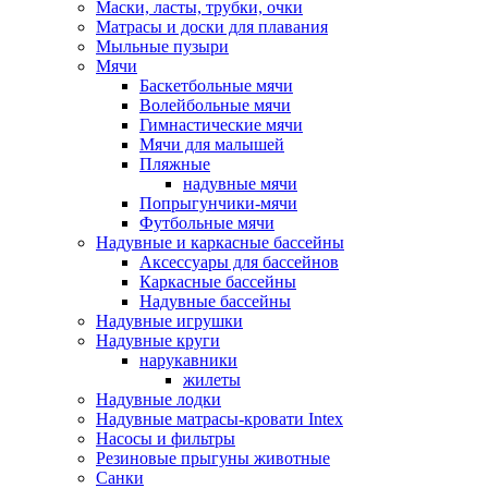
Маски, ласты, трубки, очки
Матрасы и доски для плавания
Мыльные пузыри
Мячи
Баскетбольные мячи
Волейбольные мячи
Гимнастические мячи
Мячи для малышей
Пляжные
надувные мячи
Попрыгунчики-мячи
Футбольные мячи
Надувные и каркасные бассейны
Аксессуары для бассейнов
Каркасные бассейны
Надувные бассейны
Надувные игрушки
Надувные круги
нарукавники
жилеты
Надувные лодки
Надувные матрасы-кровати Intex
Насосы и фильтры
Резиновые прыгуны животные
Санки