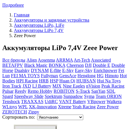
Подробнее
Главная
Аккумуляторы и зарядные устройства
Аккумуляторы LiPo, LiFe
Аккумуляторы LiPo 7,4V
Zeee Power
Аккумуляторы LiPo 7,4V Zeee Power
Все бренды
Align
Aosenma
ARRMA
Art-Tech
Associated
BETAFPV
Black Magic
BONKA
Cheerson
DJI
Double E
Double
Horse
Dualsky
DYNAM
E-flite
E-Sky
Easy-Sky
Enrichpower
Fei
Lun
FEI MA TOYS
Fullymax
GensAce
Henglong
HG
Himoto
Hot
Bodies
HPI Racing
HRB
HSP
Huan Qi
HUBSAN
Hui Na Toys
Iron Track
JXD
LJ Battery
MJX
Nine Eagles
nVision
Peak Racing
Pulsar
Reedy
Remo Hobby
ROBITON
S-Track
SanYan
SDL
Spard
Speedway Slide
Spektrum
Sunpadow
Syma
Team ORION
Tenshock
TRAXXAS
UdiRC
VANT Battery
VBpower
Walkera
WLtoys
WPL
XK-Innovation
Xtreme
Yeah Racing
Zeee Power
ZEROTECH
Zippy
Сортировать по: