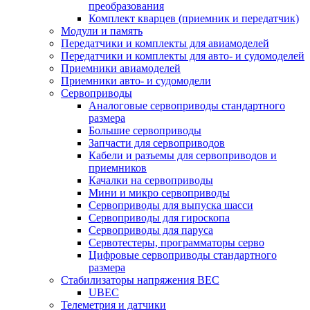
преобразования
Комплект кварцев (приемник и передатчик)
Модули и память
Передатчики и комплекты для авиамоделей
Передатчики и комплекты для авто- и судомоделей
Приемники авиамоделей
Приемники авто- и судомодели
Сервоприводы
Аналоговые сервоприводы стандартного
размера
Большие сервоприводы
Запчасти для сервоприводов
Кабели и разъемы для сервоприводов и
приемников
Качалки на сервоприводы
Мини и микро сервоприводы
Сервоприводы для выпуска шасси
Сервоприводы для гироскопа
Сервоприводы для паруса
Сервотестеры, программаторы серво
Цифровые сервоприводы стандартного
размера
Стабилизаторы напряжения BEC
UBEC
Телеметрия и датчики