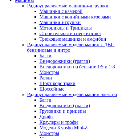
Машины
Радиоуправляемые машинки-игрушки
Машинки с камерой
Машинки с копийными кузовами
Машинки-игрушки
Мотоциклы и Трициклы
Строительная и спецтехника
Трюковые машинки и амфибии
Радиоуправляемые модели машин с ДВС,
бензиновые и нитро
Багги
Внедорожники (трагги)
Внедорожники на бензине 1:5 и 1:8
Монстры
Ралли
Шорт-корс траки
Шоссейные
Радиоуправляемые модели машин электро
Багги
Внедорожники (трагги)
Грузовики и прицепы
Дрифт
Краулеры и трофи
Модели Kyosho Mini-Z
Монстры