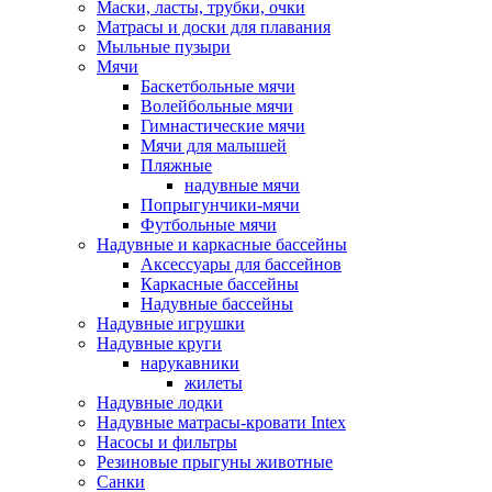
Маски, ласты, трубки, очки
Матрасы и доски для плавания
Мыльные пузыри
Мячи
Баскетбольные мячи
Волейбольные мячи
Гимнастические мячи
Мячи для малышей
Пляжные
надувные мячи
Попрыгунчики-мячи
Футбольные мячи
Надувные и каркасные бассейны
Аксессуары для бассейнов
Каркасные бассейны
Надувные бассейны
Надувные игрушки
Надувные круги
нарукавники
жилеты
Надувные лодки
Надувные матрасы-кровати Intex
Насосы и фильтры
Резиновые прыгуны животные
Санки