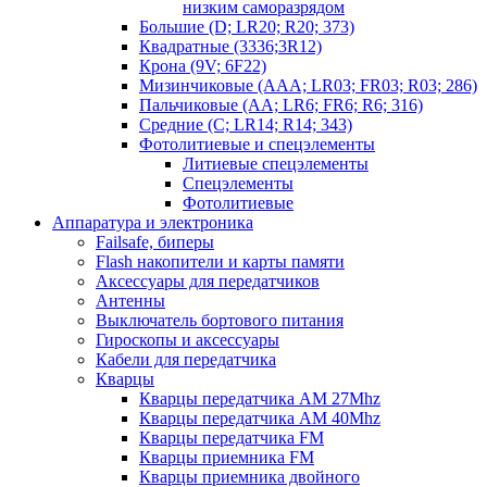
низким саморазрядом
Большие (D; LR20; R20; 373)
Квадратные (3336;3R12)
Крона (9V; 6F22)
Мизинчиковые (AAA; LR03; FR03; R03; 286)
Пальчиковые (AA; LR6; FR6; R6; 316)
Средние (C; LR14; R14; 343)
Фотолитиевые и спецэлементы
Литиевые спецэлементы
Спецэлементы
Фотолитиевые
Аппаратура и электроника
Failsafe, биперы
Flash накопители и карты памяти
Аксессуары для передатчиков
Антенны
Выключатель бортового питания
Гироскопы и аксессуары
Кабели для передатчика
Кварцы
Кварцы передатчика AM 27Mhz
Кварцы передатчика AM 40Mhz
Кварцы передатчика FM
Кварцы приемника FM
Кварцы приемника двойного