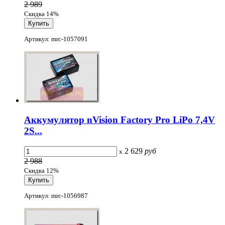
2 989
Скидка 14%
Артикул: mrc-1057091
Аккумулятор nVision Factory Pro LiPo 7,4V
2S...
2 629
руб
x
2 988
Скидка 12%
Артикул: mrc-1056987