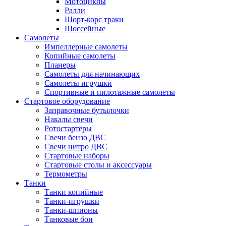
Мотоциклы
Ралли
Шорт-корс траки
Шоссейные
Самолеты
Импеллерные самолеты
Копийные самолеты
Планеры
Самолеты для начинающих
Самолеты игрушки
Спортивные и пилотажные самолеты
Стартовое оборудование
Заправочные бутылочки
Накалы свечи
Ротостартеры
Свечи бензо ДВС
Свечи нитро ДВС
Стартовые наборы
Стартовые столы и аксессуары
Термометры
Танки
Танки копийные
Танки-игрушки
Танки-шпионы
Танковые бои