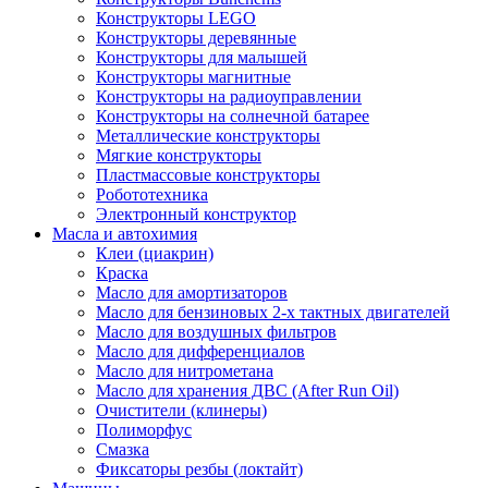
Конструкторы LEGO
Конструкторы деревянные
Конструкторы для малышей
Конструкторы магнитные
Конструкторы на радиоуправлении
Конструкторы на солнечной батарее
Металлические конструкторы
Мягкие конструкторы
Пластмассовые конструкторы
Робототехника
Электронный конструктор
Масла и автохимия
Клеи (циакрин)
Краска
Масло для амортизаторов
Масло для бензиновых 2-х тактных двигателей
Масло для воздушных фильтров
Масло для дифференциалов
Масло для нитрометана
Масло для хранения ДВС (After Run Oil)
Очистители (клинеры)
Полиморфус
Смазка
Фиксаторы резбы (локтайт)