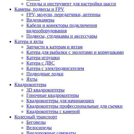
Стенды и инструмент для настройки шасси
Камеры, подвесы и FPV
FPV, модули, передатчики, антенны
Видеокамеры
Кабели и конекторы подключения
видеооборудования
Подвесы, стедикамы и аксессуары
Катера и яхты
Запчасти к катерам и яхтам
Катера для рыбалки с эхолотами и кормушками
Катера игрушки
Катера с ДВС
Катера с электродвигателем
Подводные лодки
Яхты
Квадрокоптеры
3D квадрокоптеры
Гоночные квадрокоптеры
Квадрокоптеры для начинающих
Квадрокоптеры профессиональные для съемки
Квадрокоптеры с камерой
Колесный транспорт
Беговелы
Велосипеды
Внедорожные самокаты