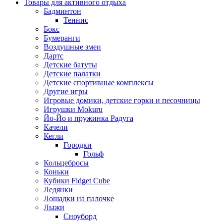
Товары для активного отдыха
Бадминтон
Теннис
Бокс
Бумеранги
Воздушные змеи
Дартс
Детские батуты
Детские палатки
Детские спортивные комплексы
Другие игры
Игровые домики, детские горки и песочницы
Игрушки Mokuru
Йо-Йо и пружинка Радуга
Качели
Кегли
Городки
Гольф
Кольцебросы
Коньки
Кубики Fidget Cube
Ледянки
Лошадки на палочке
Лыжи
Сноуборд