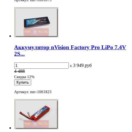
Аккумулятор nVision Factory Pro LiPo 7.4V
2S...
3 949
руб
x
4 488
Скидка 12%
Артикул: mrc-1061823