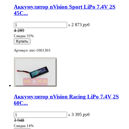
Аккумулятор nVision Sport LiPo 7.4V 2S
45C...
2 873
руб
x
4 289
Скидка 33%
Артикул: mrc-1061303
Аккумулятор nVision Racing LiPo 7.4V 2S
60C...
3 395
руб
x
3 948
Скидка 14%