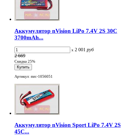
Аккумулятор nVision LiPo 7.4V 2S 30C
3700mAh...
2 001
руб
x
2 669
Скидка 25%
Артикул: mrc-1056051
Аккумулятор nVision Sport LiPo 7.4V 2S
45С...