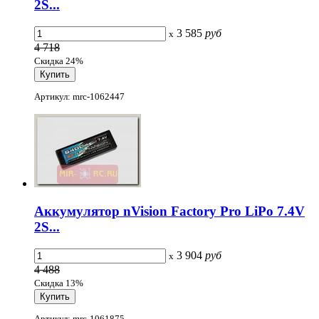
2S...
3 585
руб
x
4 718
Скидка 24%
Артикул: mrc-1062447
Аккумулятор nVision Factory Pro LiPo 7.4V
2S...
3 904
руб
x
4 488
Скидка 13%
Артикул: mrc-1061875