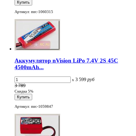
Артикул: mrc-1060315
Аккумулятор nVision LiPo 7.4V 2S 45C
4500mAh...
3 599
руб
x
3 789
Скидка 5%
Артикул: mrc-1059847