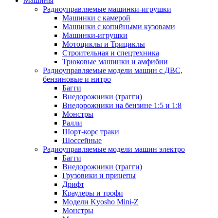
Машины
Радиоуправляемые машинки-игрушки
Машинки с камерой
Машинки с копийными кузовами
Машинки-игрушки
Мотоциклы и Трициклы
Строительная и спецтехника
Трюковые машинки и амфибии
Радиоуправляемые модели машин с ДВС,
бензиновые и нитро
Багги
Внедорожники (трагги)
Внедорожники на бензине 1:5 и 1:8
Монстры
Ралли
Шорт-корс траки
Шоссейные
Радиоуправляемые модели машин электро
Багги
Внедорожники (трагги)
Грузовики и прицепы
Дрифт
Краулеры и трофи
Модели Kyosho Mini-Z
Монстры