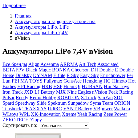
Подробнее
Главная
Аккумуляторы и зарядные устройства
Аккумуляторы LiPo, LiFe
Аккумуляторы LiPo 7,4V
nVision
Аккумуляторы LiPo 7,4V nVision
Все бренды
Align
Aosenma
ARRMA
Art-Tech
Associated
BETAFPV
Black Magic
BONKA
Cheerson
DJI
Double E
Double
Horse
Dualsky
DYNAM
E-flite
E-Sky
Easy-Sky
Enrichpower
Fei
Lun
FEI MA TOYS
Fullymax
GensAce
Henglong
HG
Himoto
Hot
Bodies
HPI Racing
HRB
HSP
Huan Qi
HUBSAN
Hui Na Toys
Iron Track
JXD
LJ Battery
MJX
Nine Eagles
nVision
Peak Racing
Pulsar
Reedy
Remo Hobby
ROBITON
S-Track
SanYan
SDL
Spard
Speedway Slide
Spektrum
Sunpadow
Syma
Team ORION
Tenshock
TRAXXAS
UdiRC
VANT Battery
VBpower
Walkera
WLtoys
WPL
XK-Innovation
Xtreme
Yeah Racing
Zeee Power
ZEROTECH
Zippy
Сортировать по: