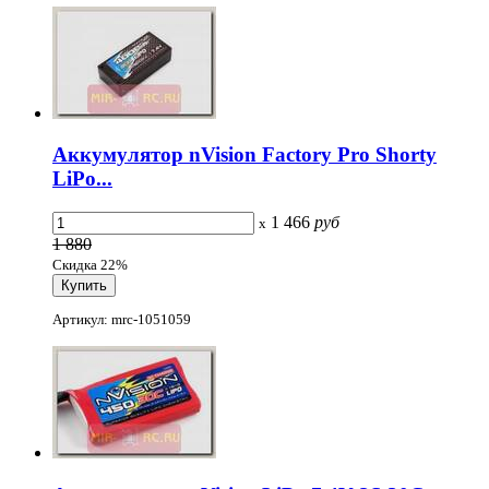
Аккумулятор nVision Factory Pro Shorty
LiPo...
1 466
руб
x
1 880
Скидка 22%
Артикул: mrc-1051059