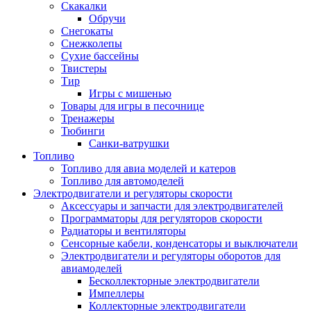
Скакалки
Обручи
Снегокаты
Снежколепы
Сухие бассейны
Твистеры
Тир
Игры с мишенью
Товары для игры в песочнице
Тренажеры
Тюбинги
Санки-ватрушки
Топливо
Топливо для авиа моделей и катеров
Топливо для автомоделей
Электродвигатели и регуляторы скорости
Аксессуары и запчасти для электродвигателей
Программаторы для регуляторов скорости
Радиаторы и вентиляторы
Сенсорные кабели, конденсаторы и выключатели
Электродвигатели и регуляторы оборотов для
авиамоделей
Бесколлекторные электродвигатели
Импеллеры
Коллекторные электродвигатели