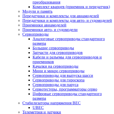
преобразования
Комплект кварцев (приемник и передатчик)
Модули и память
Передатчики и комплекты для авиамоделей
Передатчики и комплекты для авто- и судомоделей
Приемники авиамоделей
Приемники авто- и судомодели
Сервоприводы
Аналоговые сервоприводы стандартного
размера
Большие сервоприводы
Запчасти для сервоприводов
Кабели и разъемы для сервоприводов и
приемников
Качалки на сервоприводы
Мини и микро сервоприводы
Сервоприводы для выпуска шасси
Сервоприводы для гироскопа
Сервоприводы для паруса
Сервотестеры, программаторы серво
Цифровые сервоприводы стандартного
размера
Стабилизаторы напряжения BEC
UBEC
Телеметрия и датчики