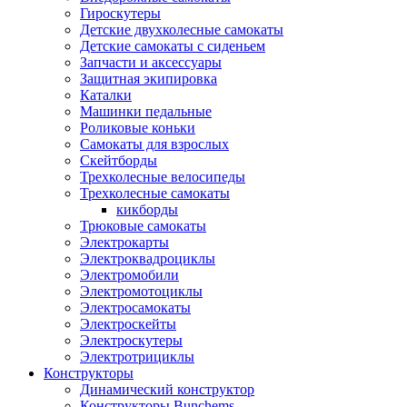
Гироскутеры
Детские двухколесные самокаты
Детские самокаты с сиденьем
Запчасти и аксессуары
Защитная экипировка
Каталки
Машинки педальные
Роликовые коньки
Самокаты для взрослых
Скейтборды
Трехколесные велосипеды
Трехколесные самокаты
кикборды
Трюковые самокаты
Электрокарты
Электроквадроциклы
Электромобили
Электромотоциклы
Электросамокаты
Электроскейты
Электроскутеры
Электротрициклы
Конструкторы
Динамический конструктор
Конструкторы Bunchems