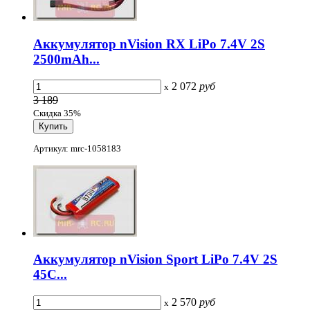
Аккумулятор nVision RX LiPo 7.4V 2S
2500mAh...
2 072
руб
x
3 189
Скидка 35%
Артикул: mrc-1058183
Аккумулятор nVision Sport LiPo 7.4V 2S
45C...
2 570
руб
x