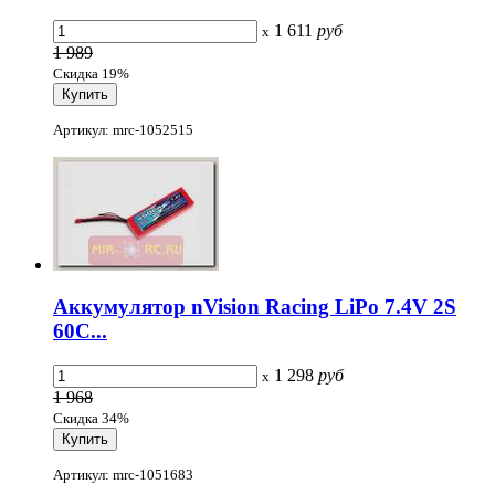
1 611
руб
x
1 989
Скидка 19%
Артикул: mrc-1052515
Аккумулятор nVision Racing LiPo 7.4V 2S
60C...
1 298
руб
x
1 968
Скидка 34%
Артикул: mrc-1051683