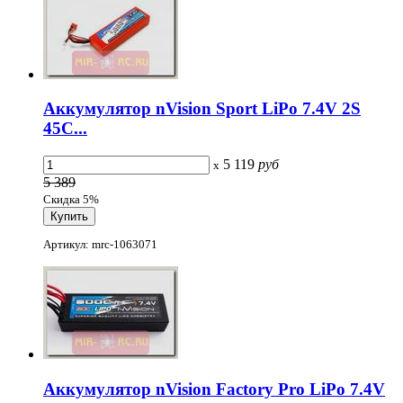
Аккумулятор nVision Sport LiPo 7.4V 2S
45C...
5 119
руб
x
5 389
Скидка 5%
Артикул: mrc-1063071
Аккумулятор nVision Factory Pro LiPo 7.4V