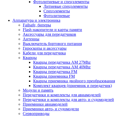
Фотолитиевые и спецэлементы
Литиевые спецэлементы
Спецэлементы
Фотолитиевые
Аппаратура и электроника
Failsafe, биперы
Flash накопители и карты памяти
Аксессуары для передатчиков
Антенны
Выключатель бортового питания
Гироскопы и аксессуары
Кабели для передатчика
Кварцы
Кварцы передатчика AM 27Mhz
Кварцы передатчика AM 40Mhz
Кварцы передатчика FM
Кварцы приемника FM
Кварцы приемника двойного преобразования
Комплект кварцев (приемник и передатчик)
Модули и память
Передатчики и комплекты для авиамоделей
Передатчики и комплекты для авто- и судомоделей
Приемники авиамоделей
Приемники авто- и судомодели
Сервоприводы