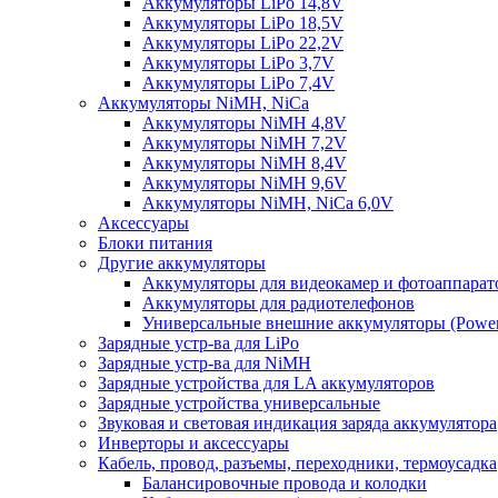
Аккумуляторы LiPo 14,8V
Аккумуляторы LiPo 18,5V
Аккумуляторы LiPo 22,2V
Аккумуляторы LiPo 3,7V
Аккумуляторы LiPo 7,4V
Аккумуляторы NiMH, NiCa
Аккумуляторы NiMH 4,8V
Аккумуляторы NiMH 7,2V
Аккумуляторы NiMH 8,4V
Аккумуляторы NiMH 9,6V
Аккумуляторы NiMH, NiCa 6,0V
Аксессуары
Блоки питания
Другие аккумуляторы
Аккумуляторы для видеокамер и фотоаппарат
Аккумуляторы для радиотелефонов
Универсальные внешние аккумуляторы (Power
Зарядные устр-ва для LiPo
Зарядные устр-ва для NiMH
Зарядные устройства для LA аккумуляторов
Зарядные устройства универсальные
Звуковая и световая индикация заряда аккумулятора
Инверторы и аксессуары
Кабель, провод, разъемы, переходники, термоусадка
Балансировочные провода и колодки