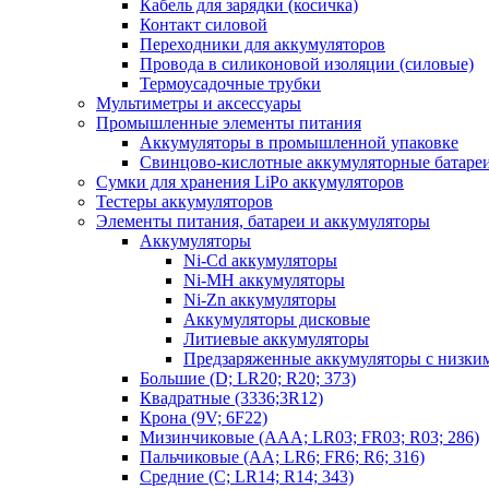
Кабель для зарядки (косичка)
Контакт силовой
Переходники для аккумуляторов
Провода в силиконовой изоляции (силовые)
Термоусадочные трубки
Мультиметры и аксессуары
Промышленные элементы питания
Аккумуляторы в промышленной упаковке
Свинцово-кислотные аккумуляторные батаре
Сумки для хранения LiPo аккумуляторов
Тестеры аккумуляторов
Элементы питания, батареи и аккумуляторы
Аккумуляторы
Ni-Cd аккумуляторы
Ni-MH аккумуляторы
Ni-Zn аккумуляторы
Аккумуляторы дисковые
Литиевые аккумуляторы
Предзаряженные аккумуляторы с низки
Большие (D; LR20; R20; 373)
Квадратные (3336;3R12)
Крона (9V; 6F22)
Мизинчиковые (AAA; LR03; FR03; R03; 286)
Пальчиковые (AA; LR6; FR6; R6; 316)
Средние (C; LR14; R14; 343)