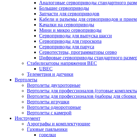
Аналоговые сервоприводы стандартного разм
Большие сервоприводы
Запчасти для сервоприводов
Кабели и разъемы для сервоприводов и прие
Качалки на сервоприводы
Мини и микро сервоприводы
Сервоприводы для выпуска шасси
Сервоприводы для гироскопа
Сервоприводы для паруса
Сервотестеры, программаторы серво
Цифровые сервоприводы стандартного разме
Стабилизаторы напряжения BEC
UBEC
Телеметрия и датчики
Вертолеты
Вертолеты двухроторные
Вертолеты для профессионалов (готовые комплект
Вертолеты для профессионалов (наборы для сборки
Вертолеты игрушки
Вертолеты однороторные
Вертолеты с камерой
Инструмент
Аэрографы и комплектующие
Газовые паяльники
горелки