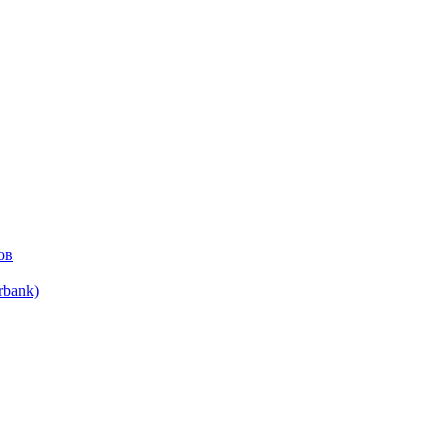
ов
bank)