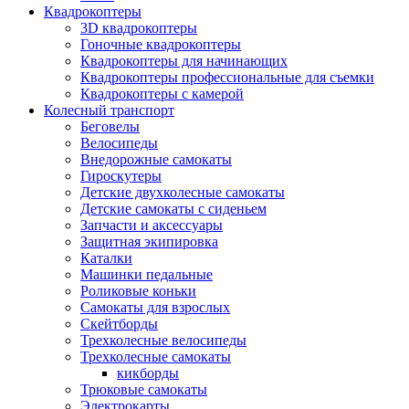
Квадрокоптеры
3D квадрокоптеры
Гоночные квадрокоптеры
Квадрокоптеры для начинающих
Квадрокоптеры профессиональные для съемки
Квадрокоптеры с камерой
Колесный транспорт
Беговелы
Велосипеды
Внедорожные самокаты
Гироскутеры
Детские двухколесные самокаты
Детские самокаты с сиденьем
Запчасти и аксессуары
Защитная экипировка
Каталки
Машинки педальные
Роликовые коньки
Самокаты для взрослых
Скейтборды
Трехколесные велосипеды
Трехколесные самокаты
кикборды
Трюковые самокаты
Электрокарты