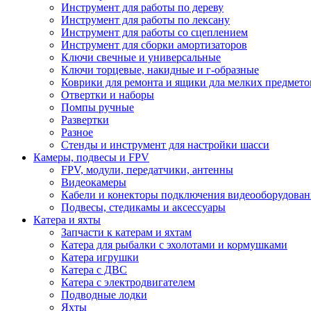
Инструмент для работы по дереву
Инструмент для работы по лексану
Инструмент для работы со сцеплением
Инструмент для сборки амортизаторов
Ключи свечные и универсальные
Ключи торцевые, накидные и г-образные
Коврики для ремонта и ящики дла мелких предмето
Отвертки и наборы
Помпы ручные
Развертки
Разное
Стенды и инструмент для настройки шасси
Камеры, подвесы и FPV
FPV, модули, передатчики, антенны
Видеокамеры
Кабели и конекторы подключения видеооборудован
Подвесы, стедикамы и аксессуары
Катера и яхты
Запчасти к катерам и яхтам
Катера для рыбалки с эхолотами и кормушками
Катера игрушки
Катера с ДВС
Катера с электродвигателем
Подводные лодки
Яхты