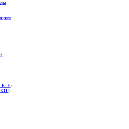
ера
мников
ра
ы RTF)
 KIT)