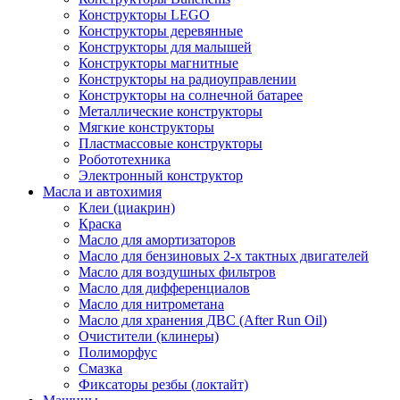
Конструкторы LEGO
Конструкторы деревянные
Конструкторы для малышей
Конструкторы магнитные
Конструкторы на радиоуправлении
Конструкторы на солнечной батарее
Металлические конструкторы
Мягкие конструкторы
Пластмассовые конструкторы
Робототехника
Электронный конструктор
Масла и автохимия
Клеи (циакрин)
Краска
Масло для амортизаторов
Масло для бензиновых 2-х тактных двигателей
Масло для воздушных фильтров
Масло для дифференциалов
Масло для нитрометана
Масло для хранения ДВС (After Run Oil)
Очистители (клинеры)
Полиморфус
Смазка
Фиксаторы резбы (локтайт)