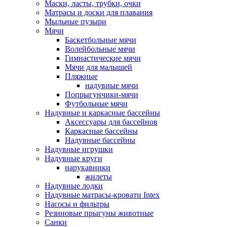
Маски, ласты, трубки, очки
Матрасы и доски для плавания
Мыльные пузыри
Мячи
Баскетбольные мячи
Волейбольные мячи
Гимнастические мячи
Мячи для малышей
Пляжные
надувные мячи
Попрыгунчики-мячи
Футбольные мячи
Надувные и каркасные бассейны
Аксессуары для бассейнов
Каркасные бассейны
Надувные бассейны
Надувные игрушки
Надувные круги
нарукавники
жилеты
Надувные лодки
Надувные матрасы-кровати Intex
Насосы и фильтры
Резиновые прыгуны животные
Санки