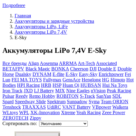
Подробнее
Главная
Аккумуляторы и зарядные устройства
Аккумуляторы LiPo, LiFe
Аккумуляторы LiPo 7,4V
E-Sky
Аккумуляторы LiPo 7,4V E-Sky
Все бренды
Align
Aosenma
ARRMA
Art-Tech
Associated
BETAFPV
Black Magic
BONKA
Cheerson
DJI
Double E
Double
Horse
Dualsky
DYNAM
E-flite
E-Sky
Easy-Sky
Enrichpower
Fei
Lun
FEI MA TOYS
Fullymax
GensAce
Henglong
HG
Himoto
Hot
Bodies
HPI Racing
HRB
HSP
Huan Qi
HUBSAN
Hui Na Toys
Iron Track
JXD
LJ Battery
MJX
Nine Eagles
nVision
Peak Racing
Pulsar
Reedy
Remo Hobby
ROBITON
S-Track
SanYan
SDL
Spard
Speedway Slide
Spektrum
Sunpadow
Syma
Team ORION
Tenshock
TRAXXAS
UdiRC
VANT Battery
VBpower
Walkera
WLtoys
WPL
XK-Innovation
Xtreme
Yeah Racing
Zeee Power
ZEROTECH
Zippy
Сортировать по: