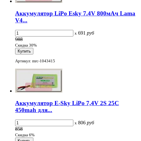
Аккумулятор LiPo Esky 7.4V 800мАч Lama
V4...
691
руб
x
988
Скидка 30%
Артикул: mrc-1043415
Аккумулятор E-Sky LiPo 7,4V 2S 25C
450mah для...
806
руб
x
858
Скидка 6%