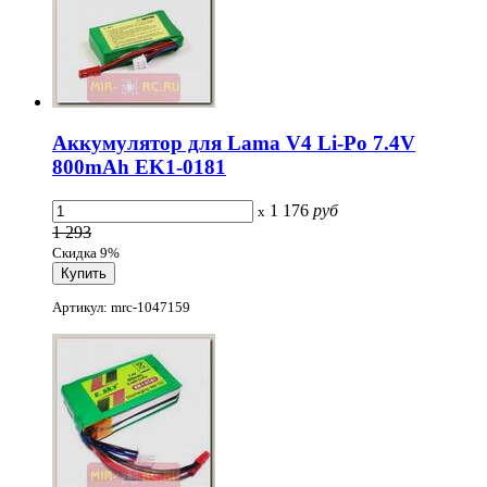
Аккумулятор для Lama V4 Li-Po 7.4V
800mAh EK1-0181
1 176
руб
x
1 293
Скидка 9%
Артикул: mrc-1047159