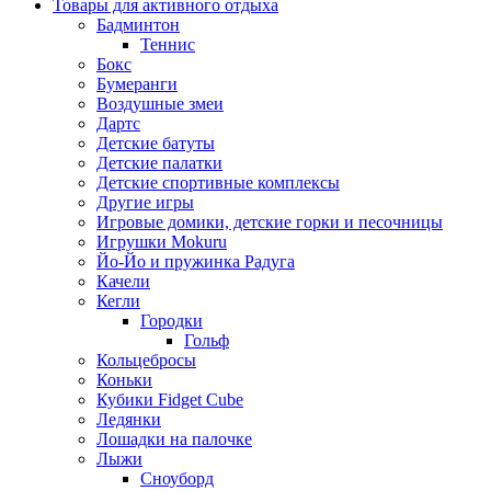
Товары для активного отдыха
Бадминтон
Теннис
Бокс
Бумеранги
Воздушные змеи
Дартс
Детские батуты
Детские палатки
Детские спортивные комплексы
Другие игры
Игровые домики, детские горки и песочницы
Игрушки Mokuru
Йо-Йо и пружинка Радуга
Качели
Кегли
Городки
Гольф
Кольцебросы
Коньки
Кубики Fidget Cube
Ледянки
Лошадки на палочке
Лыжи
Сноуборд