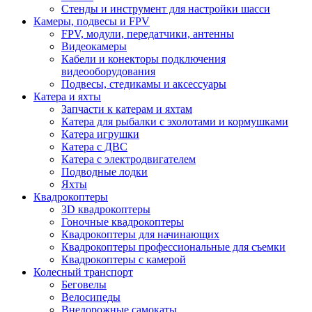
Стенды и инструмент для настройки шасси
Камеры, подвесы и FPV
FPV, модули, передатчики, антенны
Видеокамеры
Кабели и конекторы подключения
видеооборудования
Подвесы, стедикамы и аксессуары
Катера и яхты
Запчасти к катерам и яхтам
Катера для рыбалки с эхолотами и кормушками
Катера игрушки
Катера с ДВС
Катера с электродвигателем
Подводные лодки
Яхты
Квадрокоптеры
3D квадрокоптеры
Гоночные квадрокоптеры
Квадрокоптеры для начинающих
Квадрокоптеры профессиональные для съемки
Квадрокоптеры с камерой
Колесный транспорт
Беговелы
Велосипеды
Внедорожные самокаты