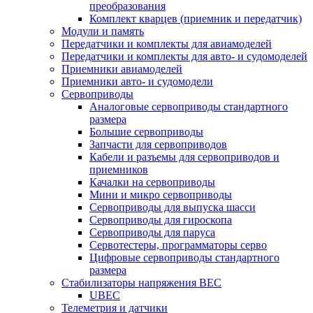
преобразования
Комплект кварцев (приемник и передатчик)
Модули и память
Передатчики и комплекты для авиамоделей
Передатчики и комплекты для авто- и судомоделей
Приемники авиамоделей
Приемники авто- и судомодели
Сервоприводы
Аналоговые сервоприводы стандартного
размера
Большие сервоприводы
Запчасти для сервоприводов
Кабели и разъемы для сервоприводов и
приемников
Качалки на сервоприводы
Мини и микро сервоприводы
Сервоприводы для выпуска шасси
Сервоприводы для гироскопа
Сервоприводы для паруса
Сервотестеры, программаторы серво
Цифровые сервоприводы стандартного
размера
Стабилизаторы напряжения BEC
UBEC
Телеметрия и датчики