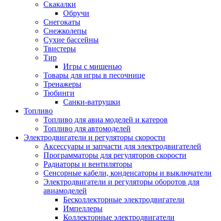
Скакалки
Обручи
Снегокаты
Снежколепы
Сухие бассейны
Твистеры
Тир
Игры с мишенью
Товары для игры в песочнице
Тренажеры
Тюбинги
Санки-ватрушки
Топливо
Топливо для авиа моделей и катеров
Топливо для автомоделей
Электродвигатели и регуляторы скорости
Аксессуары и запчасти для электродвигателей
Программаторы для регуляторов скорости
Радиаторы и вентиляторы
Сенсорные кабели, конденсаторы и выключатели
Электродвигатели и регуляторы оборотов для
авиамоделей
Бесколлекторные электродвигатели
Импеллеры
Коллекторные электродвигатели