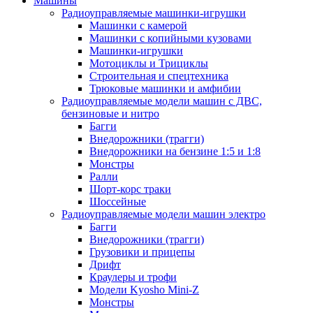
Машины
Радиоуправляемые машинки-игрушки
Машинки с камерой
Машинки с копийными кузовами
Машинки-игрушки
Мотоциклы и Трициклы
Строительная и спецтехника
Трюковые машинки и амфибии
Радиоуправляемые модели машин с ДВС,
бензиновые и нитро
Багги
Внедорожники (трагги)
Внедорожники на бензине 1:5 и 1:8
Монстры
Ралли
Шорт-корс траки
Шоссейные
Радиоуправляемые модели машин электро
Багги
Внедорожники (трагги)
Грузовики и прицепы
Дрифт
Краулеры и трофи
Модели Kyosho Mini-Z
Монстры