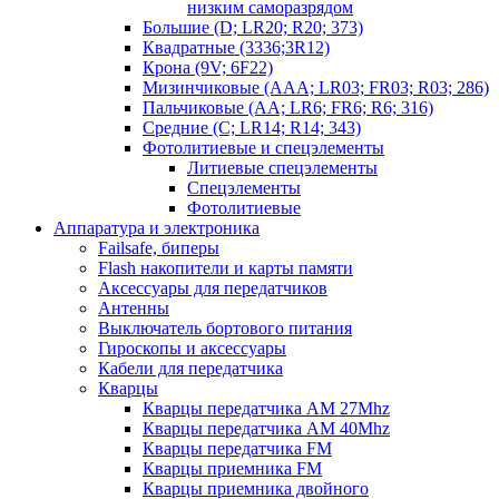
низким саморазрядом
Большие (D; LR20; R20; 373)
Квадратные (3336;3R12)
Крона (9V; 6F22)
Мизинчиковые (AAA; LR03; FR03; R03; 286)
Пальчиковые (AA; LR6; FR6; R6; 316)
Средние (C; LR14; R14; 343)
Фотолитиевые и спецэлементы
Литиевые спецэлементы
Спецэлементы
Фотолитиевые
Аппаратура и электроника
Failsafe, биперы
Flash накопители и карты памяти
Аксессуары для передатчиков
Антенны
Выключатель бортового питания
Гироскопы и аксессуары
Кабели для передатчика
Кварцы
Кварцы передатчика AM 27Mhz
Кварцы передатчика AM 40Mhz
Кварцы передатчика FM
Кварцы приемника FM
Кварцы приемника двойного