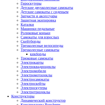
Гироскутеры
Детские двухколесные самокаты
Детские самокаты с сиденьем
Запчасти и аксессуары
Защитная экипировка
Каталки
Машинки педальные
Роликовые коньки
Самокаты для взрослых
Скейтборды
Трехколесные велосипеды
Трехколесные самокаты
кикборды
Трюковые самокаты
Электрокарты
Электроквадроциклы
Электромобили
Электромотоциклы
Электросамокаты
Электроскейты
Электроскутеры
Электротрициклы
Конструкторы
Динамический конструктор
Конструкторы Bunchems