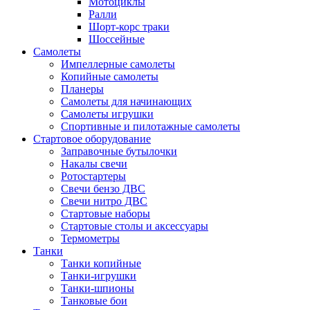
Мотоциклы
Ралли
Шорт-корс траки
Шоссейные
Самолеты
Импеллерные самолеты
Копийные самолеты
Планеры
Самолеты для начинающих
Самолеты игрушки
Спортивные и пилотажные самолеты
Стартовое оборудование
Заправочные бутылочки
Накалы свечи
Ротостартеры
Свечи бензо ДВС
Свечи нитро ДВС
Стартовые наборы
Стартовые столы и аксессуары
Термометры
Танки
Танки копийные
Танки-игрушки
Танки-шпионы
Танковые бои