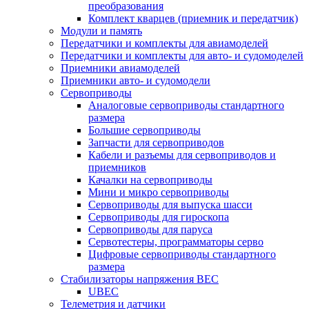
преобразования
Комплект кварцев (приемник и передатчик)
Модули и память
Передатчики и комплекты для авиамоделей
Передатчики и комплекты для авто- и судомоделей
Приемники авиамоделей
Приемники авто- и судомодели
Сервоприводы
Аналоговые сервоприводы стандартного
размера
Большие сервоприводы
Запчасти для сервоприводов
Кабели и разъемы для сервоприводов и
приемников
Качалки на сервоприводы
Мини и микро сервоприводы
Сервоприводы для выпуска шасси
Сервоприводы для гироскопа
Сервоприводы для паруса
Сервотестеры, программаторы серво
Цифровые сервоприводы стандартного
размера
Стабилизаторы напряжения BEC
UBEC
Телеметрия и датчики