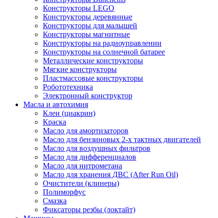
Конструкторы LEGO
Конструкторы деревянные
Конструкторы для малышей
Конструкторы магнитные
Конструкторы на радиоуправлении
Конструкторы на солнечной батарее
Металлические конструкторы
Мягкие конструкторы
Пластмассовые конструкторы
Робототехника
Электронный конструктор
Масла и автохимия
Клеи (циакрин)
Краска
Масло для амортизаторов
Масло для бензиновых 2-х тактных двигателей
Масло для воздушных фильтров
Масло для дифференциалов
Масло для нитрометана
Масло для хранения ДВС (After Run Oil)
Очистители (клинеры)
Полиморфус
Смазка
Фиксаторы резбы (локтайт)