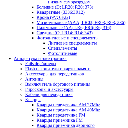
низким саморазрядом
Большие (D; LR20; R20; 373)
Квадратные (3336;3R12)
Крона (9V; 6F22)
Мизинчиковые (AAA; LR03; FR03; R03; 286)
Пальчиковые (AA; LR6; FR6; R6; 316)
Средние (C; LR14; R14; 343)
Фотолитиевые и спецэлементы
Литиевые спецэлементы
Спецэлементы
Фотолитиевые
Аппаратура и электроника
Failsafe, биперы
Flash накопители и карты памяти
Аксессуары для передатчиков
Антенны
Выключатель бортового питания
Гироскопы и аксессуары
Кабели для передатчика
Кварцы
Кварцы передатчика AM 27Mhz
Кварцы передатчика AM 40Mhz
Кварцы передатчика FM
Кварцы приемника FM
Кварцы приемника двойного