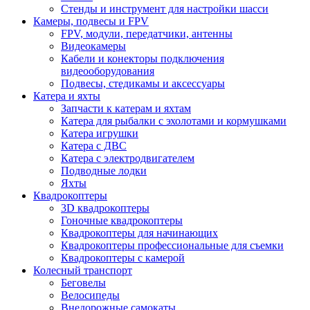
Стенды и инструмент для настройки шасси
Камеры, подвесы и FPV
FPV, модули, передатчики, антенны
Видеокамеры
Кабели и конекторы подключения
видеооборудования
Подвесы, стедикамы и аксессуары
Катера и яхты
Запчасти к катерам и яхтам
Катера для рыбалки с эхолотами и кормушками
Катера игрушки
Катера с ДВС
Катера с электродвигателем
Подводные лодки
Яхты
Квадрокоптеры
3D квадрокоптеры
Гоночные квадрокоптеры
Квадрокоптеры для начинающих
Квадрокоптеры профессиональные для съемки
Квадрокоптеры с камерой
Колесный транспорт
Беговелы
Велосипеды
Внедорожные самокаты