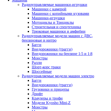
Машины
Радиоуправляемые машинки-игрушки
Машинки с камерой
Машинки с копийными кузовами
Машинки-игрушки
Мотоциклы и Трициклы
Строительная и спецтехника
Трюковые машинки и амфибии
Радиоуправляемые модели машин с ДВС,
бензиновые и нитро
Багги
Внедорожники (трагги)
Внедорожники на бензине 1:5 и 1:8
Монстры
Ралли
Шорт-корс траки
Шоссейные
Радиоуправляемые модели машин электро
Багги
Внедорожники (трагги)
Грузовики и прицепы
Дрифт
Краулеры и трофи
Модели Kyosho Mini-Z
Монстры