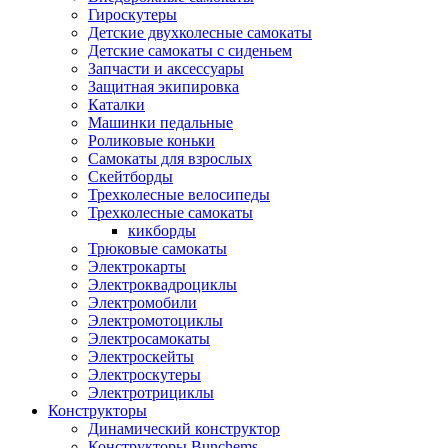
Гироскутеры
Детские двухколесные самокаты
Детские самокаты с сиденьем
Запчасти и аксессуары
Защитная экипировка
Каталки
Машинки педальные
Роликовые коньки
Самокаты для взрослых
Скейтборды
Трехколесные велосипеды
Трехколесные самокаты
кикборды
Трюковые самокаты
Электрокарты
Электроквадроциклы
Электромобили
Электромотоциклы
Электросамокаты
Электроскейты
Электроскутеры
Электротрициклы
Конструкторы
Динамический конструктор
Конструкторы Bunchems