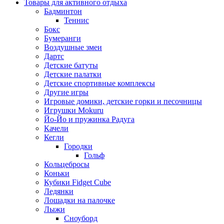
Товары для активного отдыха
Бадминтон
Теннис
Бокс
Бумеранги
Воздушные змеи
Дартс
Детские батуты
Детские палатки
Детские спортивные комплексы
Другие игры
Игровые домики, детские горки и песочницы
Игрушки Mokuru
Йо-Йо и пружинка Радуга
Качели
Кегли
Городки
Гольф
Кольцебросы
Коньки
Кубики Fidget Cube
Ледянки
Лошадки на палочке
Лыжи
Сноуборд