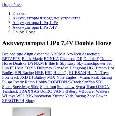
Подробнее
Главная
Аккумуляторы и зарядные устройства
Аккумуляторы LiPo, LiFe
Аккумуляторы LiPo 7,4V
Double Horse
Аккумуляторы LiPo 7,4V Double Horse
Все бренды
Align
Aosenma
ARRMA
Art-Tech
Associated
BETAFPV
Black Magic
BONKA
Cheerson
DJI
Double E
Double
Horse
Dualsky
DYNAM
E-flite
E-Sky
Easy-Sky
Enrichpower
Fei
Lun
FEI MA TOYS
Fullymax
GensAce
Henglong
HG
Himoto
Hot
Bodies
HPI Racing
HRB
HSP
Huan Qi
HUBSAN
Hui Na Toys
Iron Track
JXD
LJ Battery
MJX
Nine Eagles
nVision
Peak Racing
Pulsar
Reedy
Remo Hobby
ROBITON
S-Track
SanYan
SDL
Spard
Speedway Slide
Spektrum
Sunpadow
Syma
Team ORION
Tenshock
TRAXXAS
UdiRC
VANT Battery
VBpower
Walkera
WLtoys
WPL
XK-Innovation
Xtreme
Yeah Racing
Zeee Power
ZEROTECH
Zippy