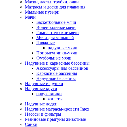
Маски, ласты, трубки, очки
Матрасы и доски для плавания
Мыльные пузыри
Мячи
Баскетбольные мячи
Волейбольные мячи
Гимнастические мячи
Мячи для малышей
Пляжные
надувные мячи
Попрыгунчики-мячи
Футбольные мячи
Надувные и каркасные бассейны
Аксессуары для бассейнов
Каркасные бассейны
Надувные бассейны
Надувные игрушки
Надувные круги
нарукавники
жилеты
Надувные лодки
Надувные матрасы-кровати Intex
Насосы и фильтры
Резиновые прыгуны животные
Санки