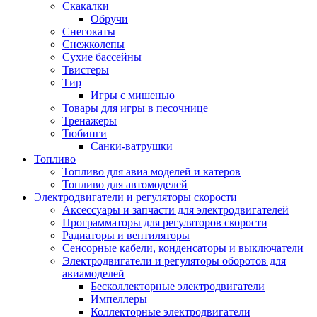
Скакалки
Обручи
Снегокаты
Снежколепы
Сухие бассейны
Твистеры
Тир
Игры с мишенью
Товары для игры в песочнице
Тренажеры
Тюбинги
Санки-ватрушки
Топливо
Топливо для авиа моделей и катеров
Топливо для автомоделей
Электродвигатели и регуляторы скорости
Аксессуары и запчасти для электродвигателей
Программаторы для регуляторов скорости
Радиаторы и вентиляторы
Сенсорные кабели, конденсаторы и выключатели
Электродвигатели и регуляторы оборотов для
авиамоделей
Бесколлекторные электродвигатели
Импеллеры
Коллекторные электродвигатели