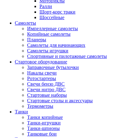
Мотоциклы
Ралли
Шорт-корс траки
Шоссейные
Самолеты
Импеллерные самолеты
Копийные самолеты
Планеры
Самолеты для начинающих
Самолеты игрушки
Спортивные и пилотажные самолеты
Стартовое оборудование
Заправочные бутылочки
Накалы свечи
Ротостартеры
Свечи бензо ДВС
Свечи нитро ДВС
Стартовые наборы
Стартовые столы и аксессуары
Термометры
Танки
Танки копийные
Танки-игрушки
Танки-шпионы
Танковые бои