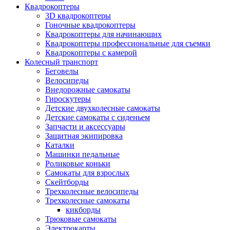
Квадрокоптеры
3D квадрокоптеры
Гоночные квадрокоптеры
Квадрокоптеры для начинающих
Квадрокоптеры профессиональные для съемки
Квадрокоптеры с камерой
Колесный транспорт
Беговелы
Велосипеды
Внедорожные самокаты
Гироскутеры
Детские двухколесные самокаты
Детские самокаты с сиденьем
Запчасти и аксессуары
Защитная экипировка
Каталки
Машинки педальные
Роликовые коньки
Самокаты для взрослых
Скейтборды
Трехколесные велосипеды
Трехколесные самокаты
кикборды
Трюковые самокаты
Электрокарты