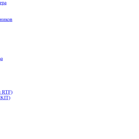
ера
мников
ра
ы RTF)
 KIT)