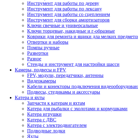
Инструмент для работы по дереву
Инструмент для работы по лексану
Инструмент для работы со сцеплением
Инструмент для сборки амортизаторов
Ключи свечные и универсальные
Ключи торцевые, накидные и г-образные
Коврики для ремонта и ящики дла мелких предмето
Отвертки и наборы
Помпы ручные
Развертки
Разное
Стенды и инструмент для настройки шасси
Камеры, подвесы и FPV
FPV, модули, передатчики, антенны
Видеокамеры
Кабели и конекторы подключения видеооборудован
Подвесы, стедикамы и аксессуары
Катера и яхты
Запчасти к катерам и яхтам
Катера для рыбалки с эхолотами и кормушками
Катера игрушки
Катера с ДВС
Катера с электродвигателем
Подводные лодки
Яхты