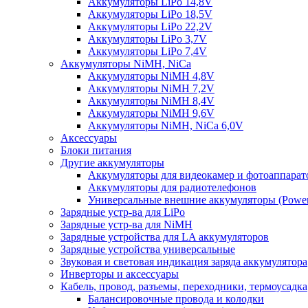
Аккумуляторы LiPo 14,8V
Аккумуляторы LiPo 18,5V
Аккумуляторы LiPo 22,2V
Аккумуляторы LiPo 3,7V
Аккумуляторы LiPo 7,4V
Аккумуляторы NiMH, NiCa
Аккумуляторы NiMH 4,8V
Аккумуляторы NiMH 7,2V
Аккумуляторы NiMH 8,4V
Аккумуляторы NiMH 9,6V
Аккумуляторы NiMH, NiCa 6,0V
Аксессуары
Блоки питания
Другие аккумуляторы
Аккумуляторы для видеокамер и фотоаппарат
Аккумуляторы для радиотелефонов
Универсальные внешние аккумуляторы (Power
Зарядные устр-ва для LiPo
Зарядные устр-ва для NiMH
Зарядные устройства для LA аккумуляторов
Зарядные устройства универсальные
Звуковая и световая индикация заряда аккумулятора
Инверторы и аксессуары
Кабель, провод, разъемы, переходники, термоусадка
Балансировочные провода и колодки