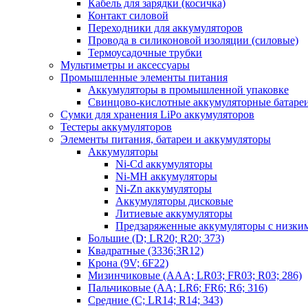
Кабель для зарядки (косичка)
Контакт силовой
Переходники для аккумуляторов
Провода в силиконовой изоляции (силовые)
Термоусадочные трубки
Мультиметры и аксессуары
Промышленные элементы питания
Аккумуляторы в промышленной упаковке
Свинцово-кислотные аккумуляторные батаре
Сумки для хранения LiPo аккумуляторов
Тестеры аккумуляторов
Элементы питания, батареи и аккумуляторы
Аккумуляторы
Ni-Cd аккумуляторы
Ni-MH аккумуляторы
Ni-Zn аккумуляторы
Аккумуляторы дисковые
Литиевые аккумуляторы
Предзаряженные аккумуляторы с низки
Большие (D; LR20; R20; 373)
Квадратные (3336;3R12)
Крона (9V; 6F22)
Мизинчиковые (AAA; LR03; FR03; R03; 286)
Пальчиковые (AA; LR6; FR6; R6; 316)
Средние (C; LR14; R14; 343)