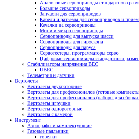
Аналоговые сервоприводы стандартного разм
Большие сервоприводы
Запчасти для сервоприводов
Кабели и разъемы для сервоприводов и прие
Качалки на сервоприводы
Мини и микро сервоприводы
Сервоприводы для выпуска шасси
Сервоприводы для гироскопа
Сервоприводы для паруса
Сервотестеры, программаторы серво
Цифровые сервоприводы стандартного разме
Стабилизаторы напряжения BEC
UBEC
Телеметрия и датчики
Вертолеты
Вертолеты двухроторные
Вертолеты для профессионалов (готовые комплект
Вертолеты для профессионалов (наборы для сборки
Вертолеты игрушки
Вертолеты однороторные
Вертолеты с камерой
Инструмент
Аэрографы и комплектующие
Газовые паяльники
горелки