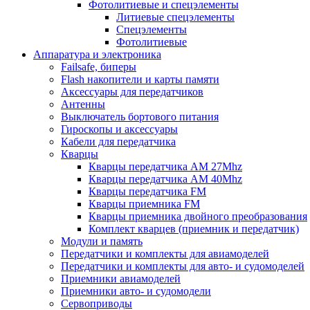
Фотолитиевые и спецэлементы
Литиевые спецэлементы
Спецэлементы
Фотолитиевые
Аппаратура и электроника
Failsafe, биперы
Flash накопители и карты памяти
Аксессуары для передатчиков
Антенны
Выключатель бортового питания
Гироскопы и аксессуары
Кабели для передатчика
Кварцы
Кварцы передатчика AM 27Mhz
Кварцы передатчика AM 40Mhz
Кварцы передатчика FM
Кварцы приемника FM
Кварцы приемника двойного преобразования
Комплект кварцев (приемник и передатчик)
Модули и память
Передатчики и комплекты для авиамоделей
Передатчики и комплекты для авто- и судомоделей
Приемники авиамоделей
Приемники авто- и судомодели
Сервоприводы