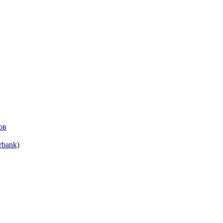
ов
bank)