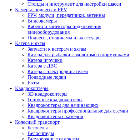
Стенды и инструмент для настройки шасси
Камеры, подвесы и FPV
FPV, модули, передатчики, антенны
Видеокамеры
Кабели и конекторы подключения
видеооборудования
Подвесы, стедикамы и аксессуары
Катера и яхты
Запчасти к катерам и яхтам
Катера для рыбалки с эхолотами и кормушками
Катера игрушки
Катера с ДВС
Катера с электродвигателем
Подводные лодки
Яхты
Квадрокоптеры
3D квадрокоптеры
Гоночные квадрокоптеры
Квадрокоптеры для начинающих
Квадрокоптеры профессиональные для съемки
Квадрокоптеры с камерой
Колесный транспорт
Беговелы
Велосипеды
Внедорожные самокаты