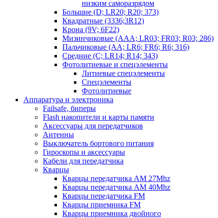
низким саморазрядом
Большие (D; LR20; R20; 373)
Квадратные (3336;3R12)
Крона (9V; 6F22)
Мизинчиковые (AAA; LR03; FR03; R03; 286)
Пальчиковые (AA; LR6; FR6; R6; 316)
Средние (C; LR14; R14; 343)
Фотолитиевые и спецэлементы
Литиевые спецэлементы
Спецэлементы
Фотолитиевые
Аппаратура и электроника
Failsafe, биперы
Flash накопители и карты памяти
Аксессуары для передатчиков
Антенны
Выключатель бортового питания
Гироскопы и аксессуары
Кабели для передатчика
Кварцы
Кварцы передатчика AM 27Mhz
Кварцы передатчика AM 40Mhz
Кварцы передатчика FM
Кварцы приемника FM
Кварцы приемника двойного