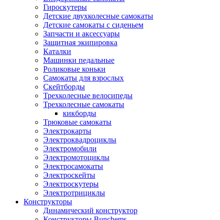
Гироскутеры
Детские двухколесные самокаты
Детские самокаты с сиденьем
Запчасти и аксессуары
Защитная экипировка
Каталки
Машинки педальные
Роликовые коньки
Самокаты для взрослых
Скейтборды
Трехколесные велосипеды
Трехколесные самокаты
кикборды
Трюковые самокаты
Электрокарты
Электроквадроциклы
Электромобили
Электромотоциклы
Электросамокаты
Электроскейты
Электроскутеры
Электротрициклы
Конструкторы
Динамический конструктор
Конструкторы Bunchems