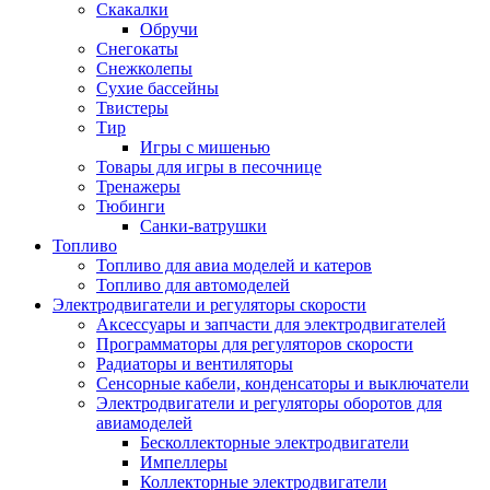
Скакалки
Обручи
Снегокаты
Снежколепы
Сухие бассейны
Твистеры
Тир
Игры с мишенью
Товары для игры в песочнице
Тренажеры
Тюбинги
Санки-ватрушки
Топливо
Топливо для авиа моделей и катеров
Топливо для автомоделей
Электродвигатели и регуляторы скорости
Аксессуары и запчасти для электродвигателей
Программаторы для регуляторов скорости
Радиаторы и вентиляторы
Сенсорные кабели, конденсаторы и выключатели
Электродвигатели и регуляторы оборотов для
авиамоделей
Бесколлекторные электродвигатели
Импеллеры
Коллекторные электродвигатели