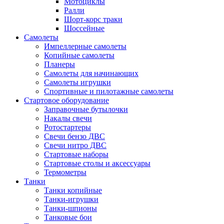
Мотоциклы
Ралли
Шорт-корс траки
Шоссейные
Самолеты
Импеллерные самолеты
Копийные самолеты
Планеры
Самолеты для начинающих
Самолеты игрушки
Спортивные и пилотажные самолеты
Стартовое оборудование
Заправочные бутылочки
Накалы свечи
Ротостартеры
Свечи бензо ДВС
Свечи нитро ДВС
Стартовые наборы
Стартовые столы и аксессуары
Термометры
Танки
Танки копийные
Танки-игрушки
Танки-шпионы
Танковые бои