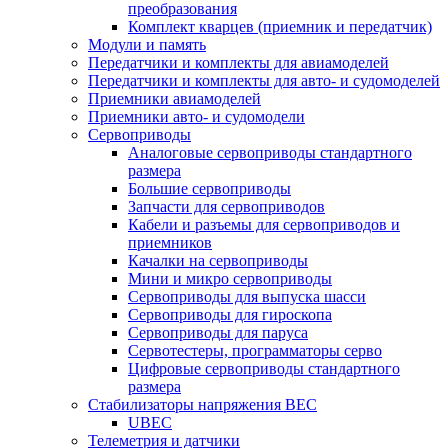
преобразования
Комплект кварцев (приемник и передатчик)
Модули и память
Передатчики и комплекты для авиамоделей
Передатчики и комплекты для авто- и судомоделей
Приемники авиамоделей
Приемники авто- и судомодели
Сервоприводы
Аналоговые сервоприводы стандартного
размера
Большие сервоприводы
Запчасти для сервоприводов
Кабели и разъемы для сервоприводов и
приемников
Качалки на сервоприводы
Мини и микро сервоприводы
Сервоприводы для выпуска шасси
Сервоприводы для гироскопа
Сервоприводы для паруса
Сервотестеры, программаторы серво
Цифровые сервоприводы стандартного
размера
Стабилизаторы напряжения BEC
UBEC
Телеметрия и датчики