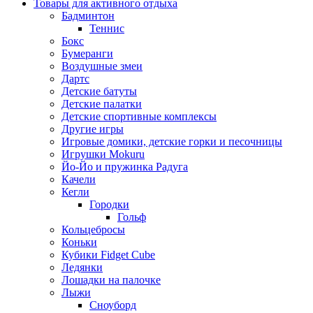
Товары для активного отдыха
Бадминтон
Теннис
Бокс
Бумеранги
Воздушные змеи
Дартс
Детские батуты
Детские палатки
Детские спортивные комплексы
Другие игры
Игровые домики, детские горки и песочницы
Игрушки Mokuru
Йо-Йо и пружинка Радуга
Качели
Кегли
Городки
Гольф
Кольцебросы
Коньки
Кубики Fidget Cube
Ледянки
Лошадки на палочке
Лыжи
Сноуборд