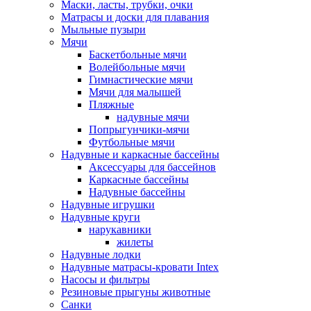
Маски, ласты, трубки, очки
Матрасы и доски для плавания
Мыльные пузыри
Мячи
Баскетбольные мячи
Волейбольные мячи
Гимнастические мячи
Мячи для малышей
Пляжные
надувные мячи
Попрыгунчики-мячи
Футбольные мячи
Надувные и каркасные бассейны
Аксессуары для бассейнов
Каркасные бассейны
Надувные бассейны
Надувные игрушки
Надувные круги
нарукавники
жилеты
Надувные лодки
Надувные матрасы-кровати Intex
Насосы и фильтры
Резиновые прыгуны животные
Санки