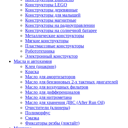
Конструкторы LEGO
Конструкторы деревянные
Конструкторы для малышей
Конструкторы магнитные
Конструкторы на радиоуправлении
Конструкторы на солнечной батарее
Металлические конструкторы
Мягкие конструкторы
Пластмассовые конструкторы
Робототехника
Электронный конструктор
Масла и автохимия
Клеи (циакрин)
Краска
Масло для амортизаторов
Масло для бензиновых 2-х тактных двигателей
Масло для воздушных фильтров
Масло для дифференциалов
Масло для нитрометана
Масло для хранения ДВС (After Run Oil)
Очистители (клинеры)
Полиморфус
Смазка
Фиксаторы резбы (локтайт)