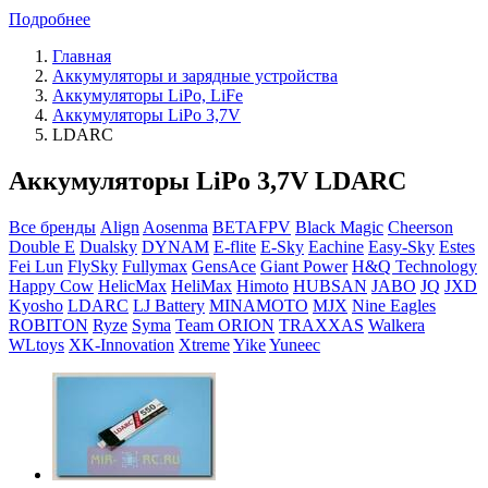
Подробнее
Главная
Аккумуляторы и зарядные устройства
Аккумуляторы LiPo, LiFe
Аккумуляторы LiPo 3,7V
LDARC
Аккумуляторы LiPo 3,7V LDARC
Все бренды
Align
Aosenma
BETAFPV
Black Magic
Cheerson
Double E
Dualsky
DYNAM
E-flite
E-Sky
Eachine
Easy-Sky
Estes
Fei Lun
FlySky
Fullymax
GensAce
Giant Power
H&Q Technology
Happy Cow
HelicMax
HeliMax
Himoto
HUBSAN
JABO
JQ
JXD
Kyosho
LDARC
LJ Battery
MINAMOTO
MJX
Nine Eagles
ROBITON
Ryze
Syma
Team ORION
TRAXXAS
Walkera
WLtoys
XK-Innovation
Xtreme
Yike
Yuneec