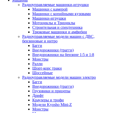
Машины
Радиоуправляемые машинки-игрушки
Машинки с камерой
Машинки с копийными кузовами
Машинки-игрушки
Мотоциклы и Трициклы
Строительная и спецтехника
Трюковые машинки и амфибии
Радиоуправляемые модели машин с ДВС,
бензиновые и нитро
Багги
Внедорожники (трагги)
Внедорожники на бензине 1:5 и 1:8
Монстры
Ралли
Шорт-корс траки
Шоссейные
Радиоуправляемые модели машин электро
Багги
Внедорожники (трагги)
Грузовики и прицепы
Дрифт
Краулеры и трофи
Модели Kyosho Mini-Z
Монстры