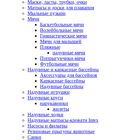
Маски, ласты, трубки, очки
Матрасы и доски для плавания
Мыльные пузыри
Мячи
Баскетбольные мячи
Волейбольные мячи
Гимнастические мячи
Мячи для малышей
Пляжные
надувные мячи
Попрыгунчики-мячи
Футбольные мячи
Надувные и каркасные бассейны
Аксессуары для бассейнов
Каркасные бассейны
Надувные бассейны
Надувные игрушки
Надувные круги
нарукавники
жилеты
Надувные лодки
Надувные матрасы-кровати Intex
Насосы и фильтры
Резиновые прыгуны животные
Санки