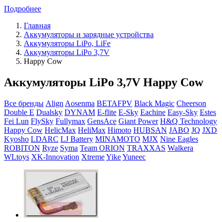
Подробнее
Главная
Аккумуляторы и зарядные устройства
Аккумуляторы LiPo, LiFe
Аккумуляторы LiPo 3,7V
Happy Cow
Аккумуляторы LiPo 3,7V Happy Cow
Все бренды
Align
Aosenma
BETAFPV
Black Magic
Cheerson
Double E
Dualsky
DYNAM
E-flite
E-Sky
Eachine
Easy-Sky
Estes
Fei Lun
FlySky
Fullymax
GensAce
Giant Power
H&Q Technology
Happy Cow
HelicMax
HeliMax
Himoto
HUBSAN
JABO
JQ
JXD
Kyosho
LDARC
LJ Battery
MINAMOTO
MJX
Nine Eagles
ROBITON
Ryze
Syma
Team ORION
TRAXXAS
Walkera
WLtoys
XK-Innovation
Xtreme
Yike
Yuneec