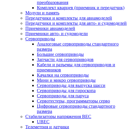
преобразования
Комплект кварцев (приемник и передатчик)
Модули и память
Передатчики и комплекты для авиамоделей
Передатчики и комплекты для авто- и судомоделей
Приемники авиамоделей
Приемники авто- и судомодели
Сервоприводы
Аналоговые сервоприводы стандартного
размера
Большие сервоприводы
Запчасти для сервоприводов
Кабели и разъемы для сервоприводов и
приемников
Качалки на сервоприводы
Мини и микро сервоприводы
Сервоприводы для выпуска шасси
Сервоприводы для гироскопа
Сервоприводы для паруса
Сервотестеры, программаторы серво
Цифровые сервоприводы стандартного
размера
Стабилизаторы напряжения BEC
UBEC
Телеметрия и датчики