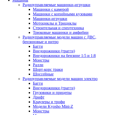
Машины
Радиоуправляемые машинки-игрушки
Машинки с камерой
Машинки с копийными кузовами
Машинки-игрушки
Мотоциклы и Трициклы
Строительная и спецтехника
Трюковые машинки и амфибии
Радиоуправляемые модели машин с ДВС,
бензиновые и нитро
Багги
Внедорожники (трагги)
Внедорожники на бензине 1:5 и 1:8
Монстры
Ралли
Шорт-корс траки
Шоссейные
Радиоуправляемые модели машин электро
Багги
Внедорожники (трагги)
Грузовики и прицепы
Дрифт
Краулеры и трофи
Модели Kyosho Mini-Z
Монстры