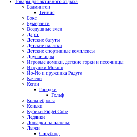
Товары для активного отдыха
Бадминтон
Теннис
Бокс
Бумеранги
Воздушные змеи
Дартс
Детские батуты
Детские палатки
Детские спортивные комплексы
Другие игры
Игровые домики, детские горки и песочницы
Игрушки Mokuru
Йо-Йо и пружинка Радуга
Качели
Кегли
Городки
Гольф
Кольцебросы
Коньки
Кубики Fidget Cube
Ледянки
Лошадки на палочке
Лыжи
Сноуборд