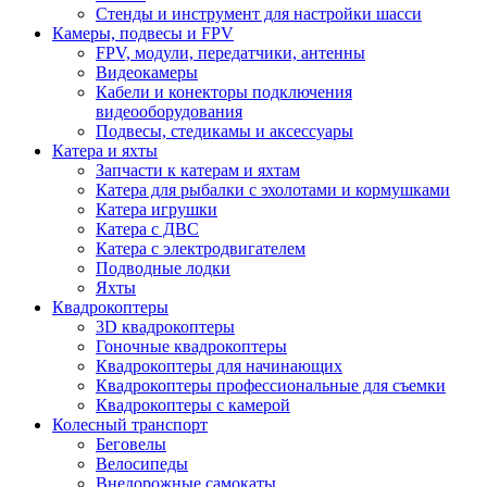
Стенды и инструмент для настройки шасси
Камеры, подвесы и FPV
FPV, модули, передатчики, антенны
Видеокамеры
Кабели и конекторы подключения
видеооборудования
Подвесы, стедикамы и аксессуары
Катера и яхты
Запчасти к катерам и яхтам
Катера для рыбалки с эхолотами и кормушками
Катера игрушки
Катера с ДВС
Катера с электродвигателем
Подводные лодки
Яхты
Квадрокоптеры
3D квадрокоптеры
Гоночные квадрокоптеры
Квадрокоптеры для начинающих
Квадрокоптеры профессиональные для съемки
Квадрокоптеры с камерой
Колесный транспорт
Беговелы
Велосипеды
Внедорожные самокаты