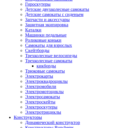
Гироскутеры
Детские двухколесные самокаты
Детские самокаты с сиденьем
Запчасти и аксессуары
Защитная экипировка
Каталки
Машинки педальные
Роликовые коньки
Самокаты для взрослых
Скейтборды
Трехколесные велосипеды
Трехколесные самокаты
кикборды
Трюковые самокаты
Электрокарты
Электроквадроциклы
Электромобили
Электромотоциклы
Электросамокаты
Электроскейты
Электроскутеры
Электротрициклы
Конструкторы
Динамический конструктор
Конструкторы Bunchems