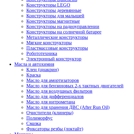
Конструкторы LEGO
Конструкторы деревянные
Конструкторы для малышей
Конструкторы магнитные
Конструкторы на радиоуправлении
Конструкторы на солнечной батарее
Металлические конструкторы
Мягкие конструкторы
Пластмассовые конструкторы
Робототехника
Электронный конструктор
Масла и автохимия
Клеи (циакрин)
Краска
Масло для амортизаторов
Масло для бензиновых 2-х тактных двигателей
Масло для воздушных фильтров
Масло для дифференциалов
Масло для нитрометана
Масло для хранения ДВС (After Run Oil)
Очистители (клинеры)
Полиморфус
Смазка
Фиксаторы резбы (локтайт)