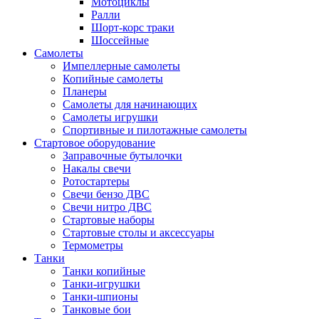
Мотоциклы
Ралли
Шорт-корс траки
Шоссейные
Самолеты
Импеллерные самолеты
Копийные самолеты
Планеры
Самолеты для начинающих
Самолеты игрушки
Спортивные и пилотажные самолеты
Стартовое оборудование
Заправочные бутылочки
Накалы свечи
Ротостартеры
Свечи бензо ДВС
Свечи нитро ДВС
Стартовые наборы
Стартовые столы и аксессуары
Термометры
Танки
Танки копийные
Танки-игрушки
Танки-шпионы
Танковые бои