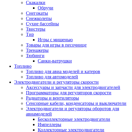
Скакалки
Обручи
Снегокаты
Снежколепы
Сухие бассейны
Твистеры
Тир
Игры с мишенью
Товары для игры в песочнице
Тренажеры
Тюбинги
Санки-ватрушки
Топливо
Топливо для авиа моделей и катеров
Топливо для автомоделей
Электродвигатели и регуляторы скорости
Аксессуары и запчасти для электродвигателей
Программаторы для регуляторов скорости
Радиаторы и вентиляторы
Сенсорные кабели, конденсаторы и выключатели
Электродвигатели и регуляторы оборотов для
авиамоделей
Бесколлекторные электродвигатели
Импеллеры
Коллекторные электродвигатели