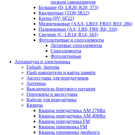
низким саморазрядом
Большие (D; LR20; R20; 373)
Квадратные (3336;3R12)
Крона (9V; 6F22)
Мизинчиковые (AAA; LR03; FR03; R03; 286)
Пальчиковые (AA; LR6; FR6; R6; 316)
Средние (C; LR14; R14; 343)
Фотолитиевые и спецэлементы
Литиевые спецэлементы
Спецэлементы
Фотолитиевые
Аппаратура и электроника
Failsafe, биперы
Flash накопители и карты памяти
Аксессуары для передатчиков
Антенны
Выключатель бортового питания
Гироскопы и аксессуары
Кабели для передатчика
Кварцы
Кварцы передатчика AM 27Mhz
Кварцы передатчика AM 40Mhz
Кварцы передатчика FM
Кварцы приемника FM
Кварцы приемника двойного