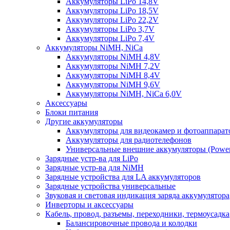
Аккумуляторы LiPo 14,8V
Аккумуляторы LiPo 18,5V
Аккумуляторы LiPo 22,2V
Аккумуляторы LiPo 3,7V
Аккумуляторы LiPo 7,4V
Аккумуляторы NiMH, NiCa
Аккумуляторы NiMH 4,8V
Аккумуляторы NiMH 7,2V
Аккумуляторы NiMH 8,4V
Аккумуляторы NiMH 9,6V
Аккумуляторы NiMH, NiCa 6,0V
Аксессуары
Блоки питания
Другие аккумуляторы
Аккумуляторы для видеокамер и фотоаппарат
Аккумуляторы для радиотелефонов
Универсальные внешние аккумуляторы (Power
Зарядные устр-ва для LiPo
Зарядные устр-ва для NiMH
Зарядные устройства для LA аккумуляторов
Зарядные устройства универсальные
Звуковая и световая индикация заряда аккумулятора
Инверторы и аксессуары
Кабель, провод, разъемы, переходники, термоусадка
Балансировочные провода и колодки