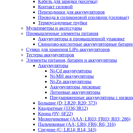
Кабель для зарядки (косичка)
Контакт силовой
Переходники для аккумуляторов
Провода в силиконовой изоляции (силовые)
Термоусадочные трубки
Мультиметры и аксессуары
Промышленные элементы питания
Аккумуляторы в промышленной упаковке
Свинцово-кислотные аккумуляторные батаре
Сумки для хранения LiPo аккумуляторов
Тестеры аккумуляторов
Элементы питания, батареи и аккумуляторы
Аккумуляторы
Ni-Cd аккумуляторы
Ni-MH аккумуляторы
Ni-Zn аккумуляторы
Аккумуляторы дисковые
Литиевые аккумуляторы
Предзаряженные аккумуляторы с низки
Большие (D; LR20; R20; 373)
Квадратные (3336;3R12)
Крона (9V; 6F22)
Мизинчиковые (AAA; LR03; FR03; R03; 286)
Пальчиковые (AA; LR6; FR6; R6; 316)
Средние (C; LR14; R14; 343)