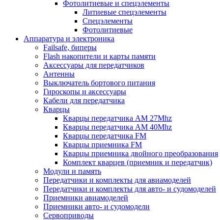
Фотолитиевые и спецэлементы
Литиевые спецэлементы
Спецэлементы
Фотолитиевые
Аппаратура и электроника
Failsafe, биперы
Flash накопители и карты памяти
Аксессуары для передатчиков
Антенны
Выключатель бортового питания
Гироскопы и аксессуары
Кабели для передатчика
Кварцы
Кварцы передатчика AM 27Mhz
Кварцы передатчика AM 40Mhz
Кварцы передатчика FM
Кварцы приемника FM
Кварцы приемника двойного преобразования
Комплект кварцев (приемник и передатчик)
Модули и память
Передатчики и комплекты для авиамоделей
Передатчики и комплекты для авто- и судомоделей
Приемники авиамоделей
Приемники авто- и судомодели
Сервоприводы