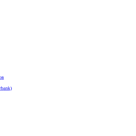
ов
bank)