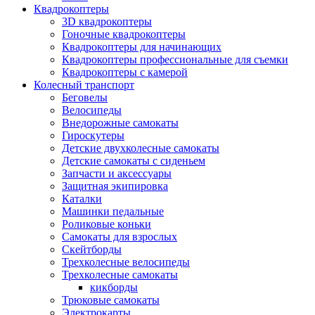
Квадрокоптеры
3D квадрокоптеры
Гоночные квадрокоптеры
Квадрокоптеры для начинающих
Квадрокоптеры профессиональные для съемки
Квадрокоптеры с камерой
Колесный транспорт
Беговелы
Велосипеды
Внедорожные самокаты
Гироскутеры
Детские двухколесные самокаты
Детские самокаты с сиденьем
Запчасти и аксессуары
Защитная экипировка
Каталки
Машинки педальные
Роликовые коньки
Самокаты для взрослых
Скейтборды
Трехколесные велосипеды
Трехколесные самокаты
кикборды
Трюковые самокаты
Электрокарты