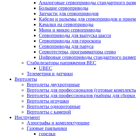
Аналоговые сервоприводы стандартного разм
Большие сервоприводы
Запчасти для сервоприводов
Кабели и разъемы для сервоприводов и прие
Качалки на сервоприводы
Мини и микро сервоприводы
Сервоприводы для выпуска шасси
Сервоприводы для гироскопа
Сервоприводы для паруса
Сервотестеры, программаторы серво
Цифровые сервоприводы стандартного разме
Стабилизаторы напряжения BEC
UBEC
Телеметрия и датчики
Вертолеты
Вертолеты двухроторные
Вертолеты для профессионалов (готовые комплект
Вертолеты для профессионалов (наборы для сборки
Вертолеты игрушки
Вертолеты однороторные
Вертолеты с камерой
Инструмент
Аэрографы и комплектующие
Газовые паяльники
горелки