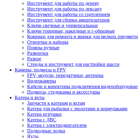
Инструмент для работы по дереву
Инструмент для работы по лексану
Инструмент для работы со сцеплением
Инструмент для сборки амортизаторов
Ключи свечные и универсальные
Ключи торцевые, накидные и г-образные
Коврики для ремонта и ящики дла мелких предмето
Отвертки и наборы
Помпы ручные
Развертки
Разное
Стенды и инструмент для настройки шасси
Камеры, подвесы и FPV
FPV, модули, передатчики, антенны
Видеокамеры
Кабели и конекторы подключения видеооборудован
Подвесы, стедикамы и аксессуары
Катера и яхты
Запчасти к катерам и яхтам
Катера для рыбалки с эхолотами и кормушками
Катера игрушки
Катера с ДВС
Катера с электродвигателем
Подводные лодки
Яхты