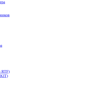
ера
мников
ра
ы RTF)
 KIT)