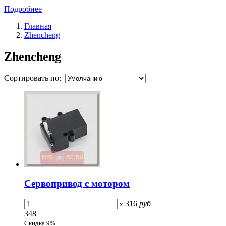
Подробнее
Главная
Zhencheng
Zhencheng
Сортировать по:
Сервопривод с мотором
316
руб
x
348
Скидка 9%