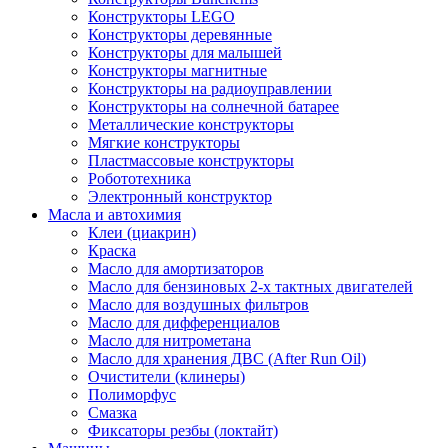
Конструкторы LEGO
Конструкторы деревянные
Конструкторы для малышей
Конструкторы магнитные
Конструкторы на радиоуправлении
Конструкторы на солнечной батарее
Металлические конструкторы
Мягкие конструкторы
Пластмассовые конструкторы
Робототехника
Электронный конструктор
Масла и автохимия
Клеи (циакрин)
Краска
Масло для амортизаторов
Масло для бензиновых 2-х тактных двигателей
Масло для воздушных фильтров
Масло для дифференциалов
Масло для нитрометана
Масло для хранения ДВС (After Run Oil)
Очистители (клинеры)
Полиморфус
Смазка
Фиксаторы резбы (локтайт)