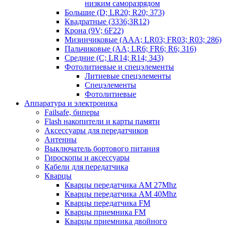
низким саморазрядом
Большие (D; LR20; R20; 373)
Квадратные (3336;3R12)
Крона (9V; 6F22)
Мизинчиковые (AAA; LR03; FR03; R03; 286)
Пальчиковые (AA; LR6; FR6; R6; 316)
Средние (C; LR14; R14; 343)
Фотолитиевые и спецэлементы
Литиевые спецэлементы
Спецэлементы
Фотолитиевые
Аппаратура и электроника
Failsafe, биперы
Flash накопители и карты памяти
Аксессуары для передатчиков
Антенны
Выключатель бортового питания
Гироскопы и аксессуары
Кабели для передатчика
Кварцы
Кварцы передатчика AM 27Mhz
Кварцы передатчика AM 40Mhz
Кварцы передатчика FM
Кварцы приемника FM
Кварцы приемника двойного