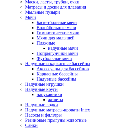
Маски, ласты, трубки, очки
Матрасы и доски для плавания
Мыльные пузыри
Мячи
Баскетбольные мячи
Волейбольные мячи
Гимнастические мячи
Мячи для малышей
Пляжные
надувные мячи
Попрыгунчики-мячи
Футбольные мячи
Надувные и каркасные бассейны
Аксессуары для бассейнов
Каркасные бассейны
Надувные бассейны
Надувные игрушки
Надувные круги
нарукавники
жилеты
Надувные лодки
Надувные матрасы-кровати Intex
Насосы и фильтры
Резиновые прыгуны животные
Санки