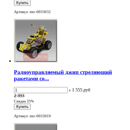
Артикул: mrc-0033632
Радиоуправляемый джип стреляющий
ракетами со...
1 555
руб
x
2 393
Скидка 35%
Артикул: mrc-0033619